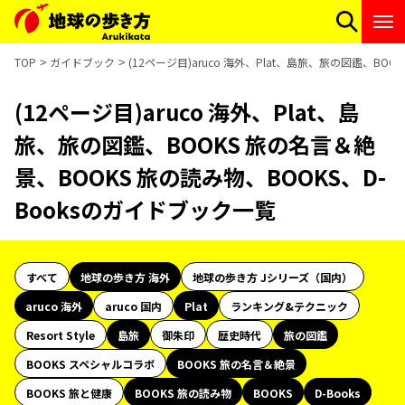
TOP
ガイドブック
(12ページ目)aruco 海外、Plat、島旅、旅の図鑑、BO
(12ページ目)aruco 海外、Plat、島
旅、旅の図鑑、BOOKS 旅の名言＆絶
景、BOOKS 旅の読み物、BOOKS、D-
Booksのガイドブック一覧
すべて
地球の歩き方 海外
地球の歩き方 Jシリーズ（国内）
aruco 海外
aruco 国内
Plat
ランキング&テクニック
Resort Style
島旅
御朱印
歴史時代
旅の図鑑
BOOKS スペシャルコラボ
BOOKS 旅の名言＆絶景
BOOKS 旅と健康
BOOKS 旅の読み物
BOOKS
D-Books