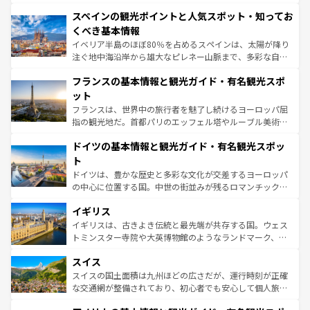
美術、ヴェネツィアの運河など、歴史あるスポットはもち
スペインの観光ポイントと人気スポット・知ってお
ろん、トスカーナの美しい田園風景やアマルフィ海岸の絶
景など、自然景観も見逃せない。観光の合間には、本場の
くべき基本情報
ピザやパスタなど、絶品のイタリア料理を堪能することも
イベリア半島のほぼ80％を占めるスペインは、太陽が降り
できる。朝目覚めてから夜眠るまで、すべての瞬間を楽し
注ぐ地中海沿岸から雄大なピレネー山脈まで、多彩な自然
ませてくれるイタリアで、忘れられない旅をしてみよう！
と文化が詰まったヨーロッパ屈指の旅行先だ。多様な地域
なお、新着のイタリア情報は
コンテンツ一覧
を参照してほ
フランスの基本情報と観光ガイド・有名観光スポ
文化が根付くこの国では、情熱的なフラメンコ、熱気あふ
しい。
れる闘牛、そして美味しいタパスが生活の一部となってい
ット
る。首都マドリードの洗練された雰囲気や、バルセロナの
フランスは、世界中の旅行者を魅了し続けるヨーロッパ屈
アートに溢れた街角から、地方では古代ローマ遺跡や中世
指の観光地だ。首都パリのエッフェル塔やルーブル美術館
の城塞都市、穏やかなビーチリゾートまで多彩な表情を見
といった象徴的なスポットから、田舎町の古風な美しさま
せる。地方によって風土や気候が異なるスペインはその個
ドイツの基本情報と観光ガイド・有名観光スポッ
で、幅広い魅力が詰まっている。華麗な宮殿、歴史的な大
性で訪れる人を魅了する。 なお、新着のスペイン情報は
コ
聖堂、美しいビーチ、そして豊かな自然が、訪れる者を心
ト
ンテンツ一覧
を参照してほしい。
から魅了する。また、フランスは美食の国としても知ら
ドイツは、豊かな歴史と多彩な文化が交差するヨーロッパ
れ、フランス料理はユネスコ無形文化遺産にも登録されて
の中心に位置する国。中世の街並みが残るロマンチック街
いる。シャンパンの発祥地であるランス、プロヴァンスの
道から、未来を先取りするようなモダンな都市まで多様な
香り高いラベンダー畑など、多彩な楽しみ方が可能だ。さ
イギリス
顔を持つこの国は、どこを歩いても飽きることがない。ベ
らに、パリ以外の地域にも魅力が溢れており、どの街角に
ルリンの文化的活気、バイエルン州のアルプスの絶景、そ
イギリスは、古きよき伝統と最先端が共存する国。ウェス
も豊かな歴史と文化が息づいている。パリ以外の個性あふ
してライン川沿いのワイン畑といった風景は必見。ビール
トミンスター寺院や大英博物館のようなランドマーク、歴
れる地方に足を運ぶとそれぞれで全く異なる文化を体験で
とソーセージを味わいながら地元の人と過ごす楽しい時間
史ある大学都市、美しい丘陵地帯や牧歌的な風景など、エ
きるだろう。 なお、新着のフランス情報は
コンテンツ一覧
スイス
は、お酒好きな人にはぜひ体験してほしい。 なお、新着の
リアごとに異なる魅力がある。また、優雅なアフタヌーン
を参照してほしい。
ドイツ情報は
コンテンツ一覧
を参照してほしい。
ティー、ビール好きにはたまらない英国パブ、サッカー観
スイスの国土面積は九州ほどの広さだが、運行時刻が正確
戦など、本場だからこそできる体験も豊富。イギリスを旅
な交通網が整備されており、初心者でも安心して個人旅行
して楽しみつくそう。 なお、新着のイギリス情報は
コンテ
を楽しめる。日本同様に時刻表どおりの旅が可能だ。中世