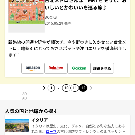
台北メトロさんぽ MRTを使って、お
いしいとかわいいを巡る旅♪
BOOKS
2015.05.29 発売
新路線の開通や延伸が相次ぎ、今や街歩きに欠かせない台北メ
トロ。路線別にとっておきスポットや注目エリアを徹底紹介し
ます！
詳細を見る
…
1
10
11
12
AD
AD
人気の国と地域から探す
イタリア
イタリアは歴史、文化、グルメ、自然と多彩な魅力にあふ
れた国。
ローマ
の古代遺跡やフィレンツェのルネッサンス