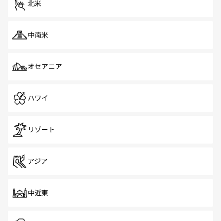
北米
中南米
オセアニア
ハワイ
リゾート
アジア
中近東