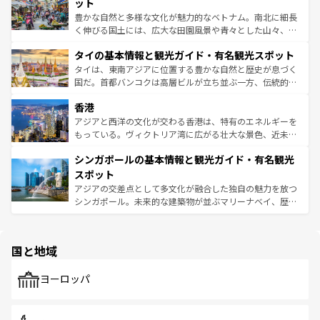
が味わえる。 なお、新着の台湾情報は
コンテンツ一覧
を参
できる。そして、キムチや焼肉、絶品のストリートフード
ット
照してほしい。
まで、さまざまな韓国料理が待っている。夜には、韓国な
豊かな自然と多様な文化が魅力的なベトナム。南北に細長
らではのナイトライフも堪能できる。あたたかいホスピタ
く伸びる国土には、広大な田園風景や青々とした山々、世
リティに包まれながら、韓国の多彩な魅力を心ゆくまで味
界遺産に登録された壮大な自然景観が点在し、都市部では
わってみてほしい。 なお、新着の韓国情報は
コンテンツ一
タイの基本情報と観光ガイド・有名観光スポット
急速な発展と共に伝統が息づく。ハノイの古い町並みやホ
覧
を参照してほしい。
ーチミン市のフランス統治時代の建物も、独特の雰囲気を
タイは、東南アジアに位置する豊かな自然と歴史が息づく
醸し出している。また、バラエティの豊かさとおいしさで
国だ。首都バンコクは高層ビルが立ち並ぶ一方、伝統的な
世界中の食通を魅了してやまないベトナム料理も魅力のひ
寺院や市場がいたるところに点在し、古きよき文化と現代
香港
とつ。フォーやバインミー、ベトナムコーヒーなどは、ぜ
の活気が交差している。北部ではチェンマイなどの山岳地
ひ現地で味わいたい。どの地域を訪れてもあたたかい人々
帯で自然と触れ合い、南部ではプーケットやクラビの美し
アジアと西洋の文化が交わる香港は、特有のエネルギーを
が旅行者を迎えてくれるので、きっと忘れられない旅にな
いビーチでリゾート気分を楽しむことができる。タイ料理
もっている。ヴィクトリア湾に広がる壮大な景色、近未来
るはずだ。 なお、新着のベトナム情報は
コンテンツ一覧
を
は世界的に有名で、屋台から高級レストランまで味覚を刺
的なアートスポット、そして歴史と現代が融合した町並
参照してほしい。
シンガポールの基本情報と観光ガイド・有名観光
激する。気候は一年中温暖で、どの季節にも異なる楽しみ
み、どこを訪れても感動するはず。観光スポットが密集し
が待っている。親しみやすいタイの人々、仏教を中心とし
ており、効率よく見どころを回れるのも魅力。息をのむよ
スポット
た文化、そして多様な観光資源が、訪れる旅人を魅了し続
うな絶景から文化的な体験まで、香港を存分に楽しみ尽く
アジアの交差点として多文化が融合した独自の魅力を放つ
ける。 なお、新着のタイ情報は
コンテンツ一覧
を参照して
そう。 なお、新着の香港情報は
コンテンツ一覧
を参照して
シンガポール。未来的な建築物が並ぶマリーナベイ、歴史
ほしい。
ほしい。
と伝統を感じられるエスニックタウン、多数の緑豊かな公
園や自然保護区など、自然が調和した近代的な景観と文化
の多様性あふれるカラフルな町は、どこを歩いても新しい
国と地域
発見がある。さらに、治安のよさや充実した公共交通機関
も、旅行者にとっては魅力的なポイント。グルメも豊富
で、ホーカーズは地元の風情を楽しめる外せないスポット
ヨーロッパ
だ。訪れる人を飽きさせないシンガポールで、多様な魅力
を体感しよう。 なお、新着のシンガポール情報は
コンテン
ツ一覧
を参照してほしい。