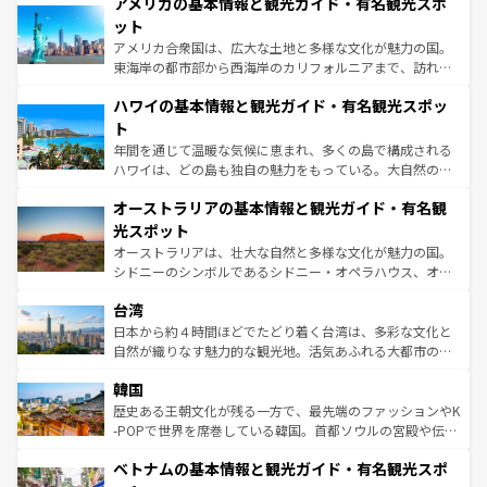
アメリカの基本情報と観光ガイド・有名観光スポ
ンツ一覧
を参照してほしい。
の建物がそのまま残る町や、スイスならではのユニークな
博物館もあり、アルプス観光だけでなく町歩きも満喫する
ット
ことができる。国民の所得が高いため物価も高いが、旅行
アメリカ合衆国は、広大な土地と多様な文化が魅力の国。
者向けの交通パス提供のサービスもあり、うまく活用すれ
東海岸の都市部から西海岸のカリフォルニアまで、訪れる
ば市内交通費無料で観光を楽しむこともできる。 なお、新
場所ごとに異なる風景と体験が待っている。ニューヨーク
着のスイス情報は
コンテンツ一覧
を参照してほしい。
ハワイの基本情報と観光ガイド・有名観光スポッ
のような巨大都市は、観光、ショッピング、エンターテイ
ンメントが詰まった刺激的なスポットだ。一方、アメリカ
ト
西部には大自然が広がり、グランドキャニオンやイエロー
年間を通じて温暖な気候に恵まれ、多くの島で構成される
ストーン国立公園といった絶景が堪能できる。さらに、南
ハワイは、どの島も独自の魅力をもっている。大自然の神
部のニューオーリンズでは、音楽と美食が融合した独特の
秘を感じたいなら、火山が生み出した壮大な景観を誇るハ
文化が魅力。旅行者はアメリカの各地域で異なる魅力を楽
オーストラリアの基本情報と観光ガイド・有名観
ワイ島は見逃せない。また、定番の観光地といえばオアフ
しみながら、その多様性と豊かな歴史を感じることができ
島だが、静かな自然を求めるならマウイ島やカウアイ島が
光スポット
るだろう。車でのロードトリップや列車の旅も、アメリカ
おすすめ。エメラルドグリーンに輝く海をはじめ、豊かな
オーストラリアは、壮大な自然と多様な文化が魅力の国。
ならではの贅沢な旅のスタイルだ。 なお、新着のアメリカ
文化や歴史が息づいている。「アロハスピリット」と呼ば
シドニーのシンボルであるシドニー・オペラハウス、オー
情報は
コンテンツ一覧
を参照してほしい。
れるおもてなしの心で訪れる人々を迎えてくれるハワイの
ストラリア東海岸北部に広がる大サンゴ礁地帯グレートバ
人々、おいしいローカルフードやハワイアンミュージッ
台湾
リアリーフや大陸中央部にそびえるウルル（エアーズロッ
ク、伝統的なフラダンスなど、すべてがハワイの魅力を彩
ク）、タスマニアの美しい原生林やケアンズの熱帯雨林な
日本から約４時間ほどでたどり着く台湾は、多彩な文化と
っている。訪れるたびに新しい発見と感動が待っているハ
ど、見どころがたくさん。また、カフェやワイン、オージ
自然が織りなす魅力的な観光地。活気あふれる大都市の台
ワイを、存分に味わってほしい。 なお、新着のハワイ情報
ービーフなどの食文化も豊かで、美味しいものであふれて
北やノスタルジックな町並みが人気な九份（ジォウフェ
は
コンテンツ一覧
を参照してほしい。
韓国
いる。アクティビティも充実しており、サーフィンやダイ
ン）、静ひつな山岳地帯である台湾東部など、都市の喧騒
ビング、ハイキングなど、アウトドア好きにはたまらな
と山間の静けさが共存しており、訪れる人に新しい発見と
歴史ある王朝文化が残る一方で、最先端のファッションやK
い。オーストラリアの多彩な魅力を存分に味わいつくそ
驚きをもたらしてくれる。また、奥深い台湾の食文化も魅
-POPで世界を席巻している韓国。首都ソウルの宮殿や伝統
う。 なお、新着のオーストラリア情報は
コンテンツ一覧
を
力で、夜市などの屋台グルメから高級料理、ヘルシーで美
家屋が並ぶエリアでは韓国の歴史と文化に浸ることがで
参照してほしい。
ベトナムの基本情報と観光ガイド・有名観光スポ
容にもいいと評判のスイーツなど、バラエティ豊かな料理
き、地方に足を延ばせば四季折々の自然美を楽しむことが