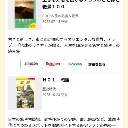
絶景１００
BOOKS 旅の名言＆絶景
2022.07.14 発売
古きと新しき、東と西が調和するオリエンタルな世界、アラ
ブ。「地球の歩き方」が贈る、人生を輝かせる名言と癒やしの
絶景集！
詳細を見る
Ｈ０１ 戦国
歴史時代
2025.10.23 発売
日本の城や古戦場、武将ゆかりの史跡、展示施設など、戦国時
代にまつわるスポットを徹底ガイドする歴史ファン必携の一