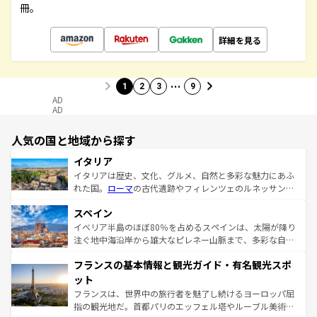
冊。
詳細を見る
…
1
2
3
9
AD
AD
人気の国と地域から探す
イタリア
イタリアは歴史、文化、グルメ、自然と多彩な魅力にあふ
れた国。
ローマ
の古代遺跡やフィレンツェのルネッサンス
美術、ヴェネツィアの運河など、歴史あるスポットはもち
スペイン
ろん、トスカーナの美しい田園風景やアマルフィ海岸の絶
景など、自然景観も見逃せない。観光の合間には、本場の
イベリア半島のほぼ80％を占めるスペインは、太陽が降り
ピザやパスタなど、絶品のイタリア料理を堪能することも
注ぐ地中海沿岸から雄大なピレネー山脈まで、多彩な自然
できる。朝目覚めてから夜眠るまで、すべての瞬間を楽し
と文化が詰まったヨーロッパ屈指の旅行先だ。多様な地域
フランスの基本情報と観光ガイド・有名観光スポ
ませてくれるイタリアで、忘れられない旅をしてみよう！
文化が根付くこの国では、情熱的なフラメンコ、熱気あふ
なお、新着のイタリア情報は
コンテンツ一覧
を参照してほ
れる闘牛、そして美味しいタパスが生活の一部となってい
ット
しい。
る。首都マドリードの洗練された雰囲気や、バルセロナの
フランスは、世界中の旅行者を魅了し続けるヨーロッパ屈
アートに溢れた街角から、地方では古代ローマ遺跡や中世
指の観光地だ。首都パリのエッフェル塔やルーブル美術館
の城塞都市、穏やかなビーチリゾートまで多彩な表情を見