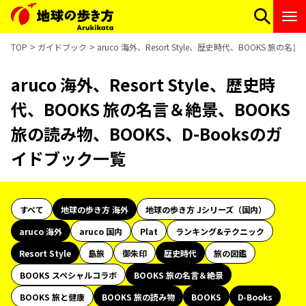
TOP
ガイドブック
aruco 海外、Resort Style、歴史時代、BOOKS 旅
aruco 海外、Resort Style、歴史時
代、BOOKS 旅の名言＆絶景、BOOKS
旅の読み物、BOOKS、D-Booksのガ
イドブック一覧
すべて
地球の歩き方 海外
地球の歩き方 Jシリーズ（国内）
aruco 海外
aruco 国内
Plat
ランキング&テクニック
Resort Style
島旅
御朱印
歴史時代
旅の図鑑
BOOKS スペシャルコラボ
BOOKS 旅の名言＆絶景
BOOKS 旅と健康
BOOKS 旅の読み物
BOOKS
D-Books