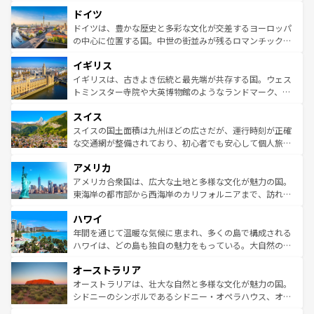
といった象徴的なスポットから、田舎町の古風な美しさま
せる。地方によって風土や気候が異なるスペインはその個
ドイツ
で、幅広い魅力が詰まっている。華麗な宮殿、歴史的な大
性で訪れる人を魅了する。 なお、新着のスペイン情報は
コ
聖堂、美しいビーチ、そして豊かな自然が、訪れる者を心
ドイツは、豊かな歴史と多彩な文化が交差するヨーロッパ
ンテンツ一覧
を参照してほしい。
から魅了する。また、フランスは美食の国としても知ら
の中心に位置する国。中世の街並みが残るロマンチック街
れ、フランス料理はユネスコ無形文化遺産にも登録されて
道から、未来を先取りするようなモダンな都市まで多様な
イギリス
いる。シャンパンの発祥地であるランス、プロヴァンスの
顔を持つこの国は、どこを歩いても飽きることがない。ベ
香り高いラベンダー畑など、多彩な楽しみ方が可能だ。さ
ルリンの文化的活気、バイエルン州のアルプスの絶景、そ
イギリスは、古きよき伝統と最先端が共存する国。ウェス
らに、パリ以外の地域にも魅力が溢れており、どの街角に
してライン川沿いのワイン畑といった風景は必見。ビール
トミンスター寺院や大英博物館のようなランドマーク、歴
も豊かな歴史と文化が息づいている。パリ以外の個性あふ
とソーセージを味わいながら地元の人と過ごす楽しい時間
史ある大学都市、美しい丘陵地帯や牧歌的な風景など、エ
れる地方に足を運ぶとそれぞれで全く異なる文化を体験で
スイス
は、お酒好きな人にはぜひ体験してほしい。 なお、新着の
リアごとに異なる魅力がある。また、優雅なアフタヌーン
きるだろう。 なお、新着のフランス情報は
コンテンツ一覧
ドイツ情報は
コンテンツ一覧
を参照してほしい。
ティー、ビール好きにはたまらない英国パブ、サッカー観
スイスの国土面積は九州ほどの広さだが、運行時刻が正確
を参照してほしい。
戦など、本場だからこそできる体験も豊富。イギリスを旅
な交通網が整備されており、初心者でも安心して個人旅行
して楽しみつくそう。 なお、新着のイギリス情報は
コンテ
を楽しめる。日本同様に時刻表どおりの旅が可能だ。中世
アメリカ
ンツ一覧
を参照してほしい。
の建物がそのまま残る町や、スイスならではのユニークな
博物館もあり、アルプス観光だけでなく町歩きも満喫する
アメリカ合衆国は、広大な土地と多様な文化が魅力の国。
ことができる。国民の所得が高いため物価も高いが、旅行
東海岸の都市部から西海岸のカリフォルニアまで、訪れる
者向けの交通パス提供のサービスもあり、うまく活用すれ
場所ごとに異なる風景と体験が待っている。ニューヨーク
ハワイ
ば市内交通費無料で観光を楽しむこともできる。 なお、新
のような巨大都市は、観光、ショッピング、エンターテイ
着のスイス情報は
コンテンツ一覧
を参照してほしい。
ンメントが詰まった刺激的なスポットだ。一方、アメリカ
年間を通じて温暖な気候に恵まれ、多くの島で構成される
西部には大自然が広がり、グランドキャニオンやイエロー
ハワイは、どの島も独自の魅力をもっている。大自然の神
ストーン国立公園といった絶景が堪能できる。さらに、南
秘を感じたいなら、火山が生み出した壮大な景観を誇るハ
オーストラリア
部のニューオーリンズでは、音楽と美食が融合した独特の
ワイ島は見逃せない。また、定番の観光地といえばオアフ
文化が魅力。旅行者はアメリカの各地域で異なる魅力を楽
島だが、静かな自然を求めるならマウイ島やカウアイ島が
オーストラリアは、壮大な自然と多様な文化が魅力の国。
しみながら、その多様性と豊かな歴史を感じることができ
おすすめ。エメラルドグリーンに輝く海をはじめ、豊かな
シドニーのシンボルであるシドニー・オペラハウス、オー
るだろう。車でのロードトリップや列車の旅も、アメリカ
文化や歴史が息づいている。「アロハスピリット」と呼ば
ストラリア東海岸北部に広がる大サンゴ礁地帯グレートバ