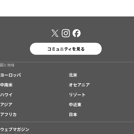
コミュニティを見る
国と地域
ヨーロッパ
北米
中南米
オセアニア
ハワイ
リゾート
アジア
中近東
アフリカ
日本
ウェブマガジン