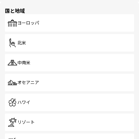
園や自然保護区など、自然が調和した近代的な景観と文化
の多様性あふれるカラフルな町は、どこを歩いても新しい
国と地域
発見がある。さらに、治安のよさや充実した公共交通機関
も、旅行者にとっては魅力的なポイント。グルメも豊富
で、ホーカーズは地元の風情を楽しめる外せないスポット
ヨーロッパ
だ。訪れる人を飽きさせないシンガポールで、多様な魅力
を体感しよう。 なお、新着のシンガポール情報は
コンテン
ツ一覧
を参照してほしい。
北米
中南米
オセアニア
ハワイ
リゾート