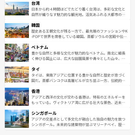
ならではの贅沢な旅のスタイルだ。 なお、新着のアメリカ
台湾
れるおもてなしの心で訪れる人々を迎えてくれるハワイの
リアリーフや大陸中央部にそびえるウルル（エアーズロッ
情報は
コンテンツ一覧
を参照してほしい。
人々、おいしいローカルフードやハワイアンミュージッ
ク）、タスマニアの美しい原生林やケアンズの熱帯雨林な
日本から約４時間ほどでたどり着く台湾は、多彩な文化と
ク、伝統的なフラダンスなど、すべてがハワイの魅力を彩
ど、見どころがたくさん。また、カフェやワイン、オージ
自然が織りなす魅力的な観光地。活気あふれる大都市の台
っている。訪れるたびに新しい発見と感動が待っているハ
ービーフなどの食文化も豊かで、美味しいものであふれて
北やノスタルジックな町並みが人気な九份（ジォウフェ
ワイを、存分に味わってほしい。 なお、新着のハワイ情報
韓国
いる。アクティビティも充実しており、サーフィンやダイ
ン）、静ひつな山岳地帯である台湾東部など、都市の喧騒
は
コンテンツ一覧
を参照してほしい。
ビング、ハイキングなど、アウトドア好きにはたまらな
と山間の静けさが共存しており、訪れる人に新しい発見と
歴史ある王朝文化が残る一方で、最先端のファッションやK
い。オーストラリアの多彩な魅力を存分に味わいつくそ
驚きをもたらしてくれる。また、奥深い台湾の食文化も魅
-POPで世界を席巻している韓国。首都ソウルの宮殿や伝統
う。 なお、新着のオーストラリア情報は
コンテンツ一覧
を
力で、夜市などの屋台グルメから高級料理、ヘルシーで美
家屋が並ぶエリアでは韓国の歴史と文化に浸ることがで
参照してほしい。
ベトナム
容にもいいと評判のスイーツなど、バラエティ豊かな料理
き、地方に足を延ばせば四季折々の自然美を楽しむことが
が味わえる。 なお、新着の台湾情報は
コンテンツ一覧
を参
できる。そして、キムチや焼肉、絶品のストリートフード
豊かな自然と多様な文化が魅力的なベトナム。南北に細長
照してほしい。
まで、さまざまな韓国料理が待っている。夜には、韓国な
く伸びる国土には、広大な田園風景や青々とした山々、世
らではのナイトライフも堪能できる。あたたかいホスピタ
界遺産に登録された壮大な自然景観が点在し、都市部では
タイ
リティに包まれながら、韓国の多彩な魅力を心ゆくまで味
急速な発展と共に伝統が息づく。ハノイの古い町並みやホ
わってみてほしい。 なお、新着の韓国情報は
コンテンツ一
ーチミン市のフランス統治時代の建物も、独特の雰囲気を
タイは、東南アジアに位置する豊かな自然と歴史が息づく
覧
を参照してほしい。
醸し出している。また、バラエティの豊かさとおいしさで
国だ。首都バンコクは高層ビルが立ち並ぶ一方、伝統的な
世界中の食通を魅了してやまないベトナム料理も魅力のひ
寺院や市場がいたるところに点在し、古きよき文化と現代
香港
とつ。フォーやバインミー、ベトナムコーヒーなどは、ぜ
の活気が交差している。北部ではチェンマイなどの山岳地
ひ現地で味わいたい。どの地域を訪れてもあたたかい人々
帯で自然と触れ合い、南部ではプーケットやクラビの美し
アジアと西洋の文化が交わる香港は、特有のエネルギーを
が旅行者を迎えてくれるので、きっと忘れられない旅にな
いビーチでリゾート気分を楽しむことができる。タイ料理
もっている。ヴィクトリア湾に広がる壮大な景色、近未来
るはずだ。 なお、新着のベトナム情報は
コンテンツ一覧
を
は世界的に有名で、屋台から高級レストランまで味覚を刺
的なアートスポット、そして歴史と現代が融合した町並
参照してほしい。
シンガポール
激する。気候は一年中温暖で、どの季節にも異なる楽しみ
み、どこを訪れても感動するはず。観光スポットが密集し
が待っている。親しみやすいタイの人々、仏教を中心とし
ており、効率よく見どころを回れるのも魅力。息をのむよ
アジアの交差点として多文化が融合した独自の魅力を放つ
た文化、そして多様な観光資源が、訪れる旅人を魅了し続
うな絶景から文化的な体験まで、香港を存分に楽しみ尽く
シンガポール。未来的な建築物が並ぶマリーナベイ、歴史
ける。 なお、新着のタイ情報は
コンテンツ一覧
を参照して
そう。 なお、新着の香港情報は
コンテンツ一覧
を参照して
と伝統を感じられるエスニックタウン、多数の緑豊かな公
ほしい。
ほしい。