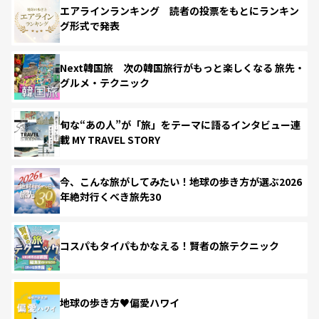
エアラインランキング 読者の投票をもとにランキン
グ形式で発表
Next韓国旅 次の韓国旅行がもっと楽しくなる 旅先・
グルメ・テクニック
旬な“あの人”が「旅」をテーマに語るインタビュー連
載 MY TRAVEL STORY
今、こんな旅がしてみたい！地球の歩き方が選ぶ2026
年絶対行くべき旅先30
コスパもタイパもかなえる！賢者の旅テクニック
地球の歩き方♥偏愛ハワイ