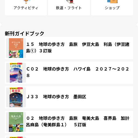
アクティビティ
鉄道・フライト
ショップ
新刊ガイドブック
１５ 地球の歩き方 島旅 伊豆大島 利島（伊豆諸
島①）３訂版
Ｃ０２ 地球の歩き方 ハワイ島 ２０２７～２０２
８
Ｊ３３ 地球の歩き方 墨田区
０２ 地球の歩き方 島旅 奄美大島 喜界島 加計
呂麻島（奄美群島１） ５訂版