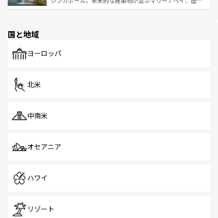
シンガポール。未来的な建築物が並ぶマリーナベイ、歴史
ける。 なお、新着のタイ情報は
コンテンツ一覧
を参照して
そう。 なお、新着の香港情報は
コンテンツ一覧
を参照して
と伝統を感じられるエスニックタウン、多数の緑豊かな公
ほしい。
ほしい。
園や自然保護区など、自然が調和した近代的な景観と文化
の多様性あふれるカラフルな町は、どこを歩いても新しい
国と地域
発見がある。さらに、治安のよさや充実した公共交通機関
も、旅行者にとっては魅力的なポイント。グルメも豊富
で、ホーカーズは地元の風情を楽しめる外せないスポット
ヨーロッパ
だ。訪れる人を飽きさせないシンガポールで、多様な魅力
を体感しよう。 なお、新着のシンガポール情報は
コンテン
ツ一覧
を参照してほしい。
北米
中南米
オセアニア
ハワイ
リゾート