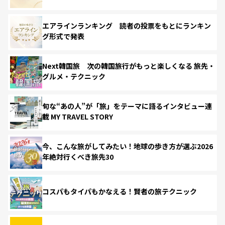
エアラインランキング 読者の投票をもとにランキン
グ形式で発表
Next韓国旅 次の韓国旅行がもっと楽しくなる 旅先・
グルメ・テクニック
旬な“あの人”が「旅」をテーマに語るインタビュー連
載 MY TRAVEL STORY
今、こんな旅がしてみたい！地球の歩き方が選ぶ2026
年絶対行くべき旅先30
コスパもタイパもかなえる！賢者の旅テクニック