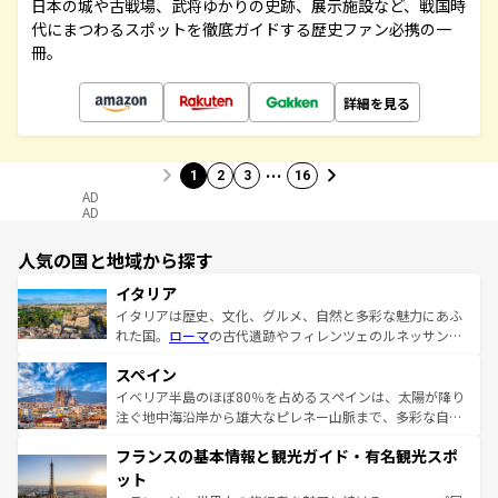
日本の城や古戦場、武将ゆかりの史跡、展示施設など、戦国時
代にまつわるスポットを徹底ガイドする歴史ファン必携の一
冊。
詳細を見る
…
1
2
3
16
AD
AD
人気の国と地域から探す
イタリア
イタリアは歴史、文化、グルメ、自然と多彩な魅力にあふ
れた国。
ローマ
の古代遺跡やフィレンツェのルネッサンス
美術、ヴェネツィアの運河など、歴史あるスポットはもち
スペイン
ろん、トスカーナの美しい田園風景やアマルフィ海岸の絶
景など、自然景観も見逃せない。観光の合間には、本場の
イベリア半島のほぼ80％を占めるスペインは、太陽が降り
ピザやパスタなど、絶品のイタリア料理を堪能することも
注ぐ地中海沿岸から雄大なピレネー山脈まで、多彩な自然
できる。朝目覚めてから夜眠るまで、すべての瞬間を楽し
と文化が詰まったヨーロッパ屈指の旅行先だ。多様な地域
フランスの基本情報と観光ガイド・有名観光スポ
ませてくれるイタリアで、忘れられない旅をしてみよう！
文化が根付くこの国では、情熱的なフラメンコ、熱気あふ
なお、新着のイタリア情報は
コンテンツ一覧
を参照してほ
れる闘牛、そして美味しいタパスが生活の一部となってい
ット
しい。
る。首都マドリードの洗練された雰囲気や、バルセロナの