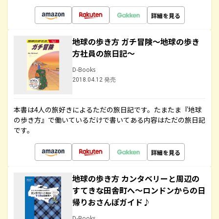
詳細を見る
地球の歩き方 ガチ冒険～地球の歩き
方社員の旅日記～
D-Books
2018.04.12 発売
本書は4人の旅好きによるただの旅日記です。たまたま『地球
の歩き方』で働いているだけで書いてある内容はただの旅日記
です。
詳細を見る
地球の歩き方 カンタベリーと周辺の
すてきな田舎町へ～ロンドンからの日
帰りおさんぽガイド♪
D-Books