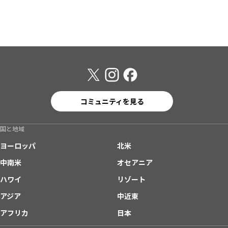
コミュニティを見る
国と地域
ヨーロッパ
北米
中南米
オセアニア
ハワイ
リゾート
アジア
中近東
アフリカ
日本