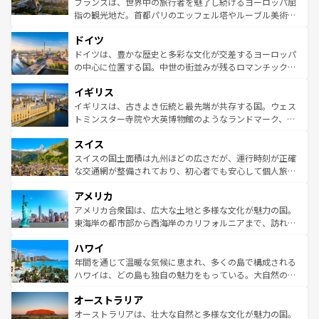
フランスは、世界中の旅行者を魅了し続けるヨーロッパ屈
アートに溢れた街角から、地方では古代ローマ遺跡や中世
指の観光地だ。首都パリのエッフェル塔やルーブル美術館
の城塞都市、穏やかなビーチリゾートまで多彩な表情を見
といった象徴的なスポットから、田舎町の古風な美しさま
せる。地方によって風土や気候が異なるスペインはその個
ドイツ
で、幅広い魅力が詰まっている。華麗な宮殿、歴史的な大
性で訪れる人を魅了する。 なお、新着のスペイン情報は
コ
聖堂、美しいビーチ、そして豊かな自然が、訪れる者を心
ドイツは、豊かな歴史と多彩な文化が交差するヨーロッパ
ンテンツ一覧
を参照してほしい。
から魅了する。また、フランスは美食の国としても知ら
の中心に位置する国。中世の街並みが残るロマンチック街
れ、フランス料理はユネスコ無形文化遺産にも登録されて
道から、未来を先取りするようなモダンな都市まで多様な
イギリス
いる。シャンパンの発祥地であるランス、プロヴァンスの
顔を持つこの国は、どこを歩いても飽きることがない。ベ
香り高いラベンダー畑など、多彩な楽しみ方が可能だ。さ
ルリンの文化的活気、バイエルン州のアルプスの絶景、そ
イギリスは、古きよき伝統と最先端が共存する国。ウェス
らに、パリ以外の地域にも魅力が溢れており、どの街角に
してライン川沿いのワイン畑といった風景は必見。ビール
トミンスター寺院や大英博物館のようなランドマーク、歴
も豊かな歴史と文化が息づいている。パリ以外の個性あふ
とソーセージを味わいながら地元の人と過ごす楽しい時間
史ある大学都市、美しい丘陵地帯や牧歌的な風景など、エ
れる地方に足を運ぶとそれぞれで全く異なる文化を体験で
スイス
は、お酒好きな人にはぜひ体験してほしい。 なお、新着の
リアごとに異なる魅力がある。また、優雅なアフタヌーン
きるだろう。 なお、新着のフランス情報は
コンテンツ一覧
ドイツ情報は
コンテンツ一覧
を参照してほしい。
ティー、ビール好きにはたまらない英国パブ、サッカー観
スイスの国土面積は九州ほどの広さだが、運行時刻が正確
を参照してほしい。
戦など、本場だからこそできる体験も豊富。イギリスを旅
な交通網が整備されており、初心者でも安心して個人旅行
して楽しみつくそう。 なお、新着のイギリス情報は
コンテ
を楽しめる。日本同様に時刻表どおりの旅が可能だ。中世
アメリカ
ンツ一覧
を参照してほしい。
の建物がそのまま残る町や、スイスならではのユニークな
博物館もあり、アルプス観光だけでなく町歩きも満喫する
アメリカ合衆国は、広大な土地と多様な文化が魅力の国。
ことができる。国民の所得が高いため物価も高いが、旅行
東海岸の都市部から西海岸のカリフォルニアまで、訪れる
者向けの交通パス提供のサービスもあり、うまく活用すれ
場所ごとに異なる風景と体験が待っている。ニューヨーク
ハワイ
ば市内交通費無料で観光を楽しむこともできる。 なお、新
のような巨大都市は、観光、ショッピング、エンターテイ
着のスイス情報は
コンテンツ一覧
を参照してほしい。
ンメントが詰まった刺激的なスポットだ。一方、アメリカ
年間を通じて温暖な気候に恵まれ、多くの島で構成される
西部には大自然が広がり、グランドキャニオンやイエロー
ハワイは、どの島も独自の魅力をもっている。大自然の神
ストーン国立公園といった絶景が堪能できる。さらに、南
秘を感じたいなら、火山が生み出した壮大な景観を誇るハ
オーストラリア
部のニューオーリンズでは、音楽と美食が融合した独特の
ワイ島は見逃せない。また、定番の観光地といえばオアフ
文化が魅力。旅行者はアメリカの各地域で異なる魅力を楽
島だが、静かな自然を求めるならマウイ島やカウアイ島が
オーストラリアは、壮大な自然と多様な文化が魅力の国。