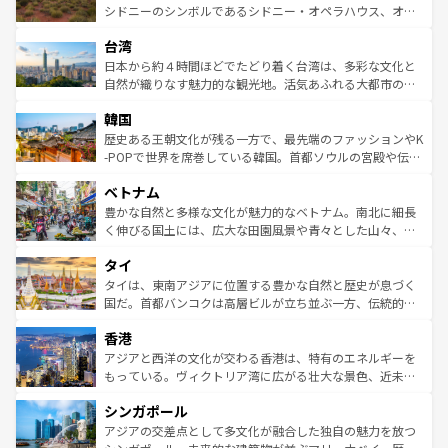
しみながら、その多様性と豊かな歴史を感じることができ
おすすめ。エメラルドグリーンに輝く海をはじめ、豊かな
シドニーのシンボルであるシドニー・オペラハウス、オー
るだろう。車でのロードトリップや列車の旅も、アメリカ
文化や歴史が息づいている。「アロハスピリット」と呼ば
ストラリア東海岸北部に広がる大サンゴ礁地帯グレートバ
ならではの贅沢な旅のスタイルだ。 なお、新着のアメリカ
台湾
れるおもてなしの心で訪れる人々を迎えてくれるハワイの
リアリーフや大陸中央部にそびえるウルル（エアーズロッ
情報は
コンテンツ一覧
を参照してほしい。
人々、おいしいローカルフードやハワイアンミュージッ
ク）、タスマニアの美しい原生林やケアンズの熱帯雨林な
日本から約４時間ほどでたどり着く台湾は、多彩な文化と
ク、伝統的なフラダンスなど、すべてがハワイの魅力を彩
ど、見どころがたくさん。また、カフェやワイン、オージ
自然が織りなす魅力的な観光地。活気あふれる大都市の台
っている。訪れるたびに新しい発見と感動が待っているハ
ービーフなどの食文化も豊かで、美味しいものであふれて
北やノスタルジックな町並みが人気な九份（ジォウフェ
ワイを、存分に味わってほしい。 なお、新着のハワイ情報
韓国
いる。アクティビティも充実しており、サーフィンやダイ
ン）、静ひつな山岳地帯である台湾東部など、都市の喧騒
は
コンテンツ一覧
を参照してほしい。
ビング、ハイキングなど、アウトドア好きにはたまらな
と山間の静けさが共存しており、訪れる人に新しい発見と
歴史ある王朝文化が残る一方で、最先端のファッションやK
い。オーストラリアの多彩な魅力を存分に味わいつくそ
驚きをもたらしてくれる。また、奥深い台湾の食文化も魅
-POPで世界を席巻している韓国。首都ソウルの宮殿や伝統
う。 なお、新着のオーストラリア情報は
コンテンツ一覧
を
力で、夜市などの屋台グルメから高級料理、ヘルシーで美
家屋が並ぶエリアでは韓国の歴史と文化に浸ることがで
参照してほしい。
ベトナム
容にもいいと評判のスイーツなど、バラエティ豊かな料理
き、地方に足を延ばせば四季折々の自然美を楽しむことが
が味わえる。 なお、新着の台湾情報は
コンテンツ一覧
を参
できる。そして、キムチや焼肉、絶品のストリートフード
豊かな自然と多様な文化が魅力的なベトナム。南北に細長
照してほしい。
まで、さまざまな韓国料理が待っている。夜には、韓国な
く伸びる国土には、広大な田園風景や青々とした山々、世
らではのナイトライフも堪能できる。あたたかいホスピタ
界遺産に登録された壮大な自然景観が点在し、都市部では
タイ
リティに包まれながら、韓国の多彩な魅力を心ゆくまで味
急速な発展と共に伝統が息づく。ハノイの古い町並みやホ
わってみてほしい。 なお、新着の韓国情報は
コンテンツ一
ーチミン市のフランス統治時代の建物も、独特の雰囲気を
タイは、東南アジアに位置する豊かな自然と歴史が息づく
覧
を参照してほしい。
醸し出している。また、バラエティの豊かさとおいしさで
国だ。首都バンコクは高層ビルが立ち並ぶ一方、伝統的な
世界中の食通を魅了してやまないベトナム料理も魅力のひ
寺院や市場がいたるところに点在し、古きよき文化と現代
香港
とつ。フォーやバインミー、ベトナムコーヒーなどは、ぜ
の活気が交差している。北部ではチェンマイなどの山岳地
ひ現地で味わいたい。どの地域を訪れてもあたたかい人々
帯で自然と触れ合い、南部ではプーケットやクラビの美し
アジアと西洋の文化が交わる香港は、特有のエネルギーを
が旅行者を迎えてくれるので、きっと忘れられない旅にな
いビーチでリゾート気分を楽しむことができる。タイ料理
もっている。ヴィクトリア湾に広がる壮大な景色、近未来
るはずだ。 なお、新着のベトナム情報は
コンテンツ一覧
を
は世界的に有名で、屋台から高級レストランまで味覚を刺
的なアートスポット、そして歴史と現代が融合した町並
参照してほしい。
シンガポール
激する。気候は一年中温暖で、どの季節にも異なる楽しみ
み、どこを訪れても感動するはず。観光スポットが密集し
が待っている。親しみやすいタイの人々、仏教を中心とし
ており、効率よく見どころを回れるのも魅力。息をのむよ
アジアの交差点として多文化が融合した独自の魅力を放つ
た文化、そして多様な観光資源が、訪れる旅人を魅了し続
うな絶景から文化的な体験まで、香港を存分に楽しみ尽く