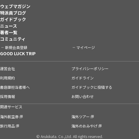
ウェブマガジン
特派員ブログ
ガイドブック
ニュース
著者一覧
コミュニティ
新規会員登録
マイページ
GOOD LUCK TRIP
運営会社
プライバシーポリシー
利用規約
ガイドライン
書店御担当者様へ
ガイドブックに投稿する
採用情報
お問い合わせ
関連サービス
海外航空券
海外ツアー
旅行用品
海外のおみやげ
© Arukikata. Co.,Ltd. All rights reserved.