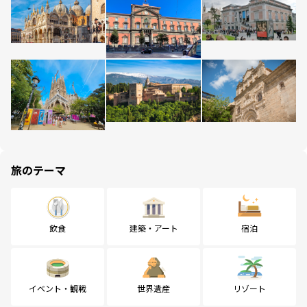
旅のテーマ
飲食
建築・アート
宿泊
イベント・観戦
世界遺産
リゾート