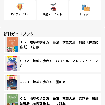
アクティビティ
鉄道・フライト
ショップ
新刊ガイドブック
１５ 地球の歩き方 島旅 伊豆大島 利島（伊豆諸
島①）３訂版
Ｃ０２ 地球の歩き方 ハワイ島 ２０２７～２０２
８
Ｊ３３ 地球の歩き方 墨田区
０２ 地球の歩き方 島旅 奄美大島 喜界島 加計
呂麻島（奄美群島１） ５訂版