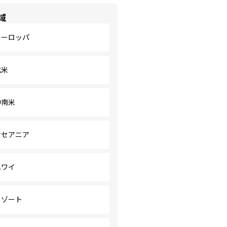
域
ヨーロッパ
北米
中南米
オセアニア
ハワイ
リゾート