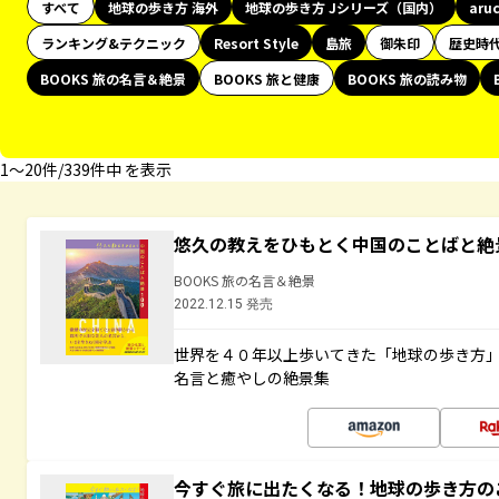
すべて
地球の歩き方 海外
地球の歩き方 Jシリーズ（国内）
aru
ランキング&テクニック
Resort Style
島旅
御朱印
歴史時
BOOKS 旅の名言＆絶景
BOOKS 旅と健康
BOOKS 旅の読み物
1〜20件/339件中 を表示
悠久の教えをひもとく中国のことばと絶
BOOKS 旅の名言＆絶景
2022.12.15 発売
世界を４０年以上歩いてきた「地球の歩き方
名言と癒やしの絶景集
今すぐ旅に出たくなる！地球の歩き方の