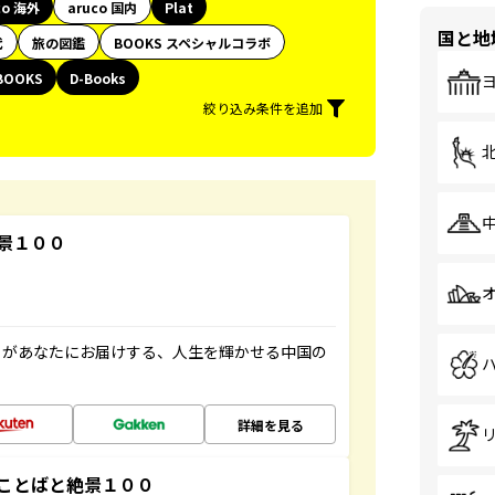
co 海外
aruco 国内
Plat
国と地
代
旅の図鑑
BOOKS スペシャルコラボ
BOOKS
D-Books
絞り込み条件を追加
景１００
」があなたにお届けする、人生を輝かせる中国の
詳細を見る
ことばと絶景１００