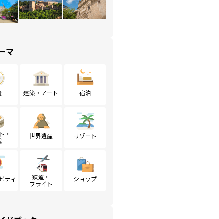
ーマ
食
建築・アート
宿泊
ト・
世界遺産
リゾート
戦
鉄道・
ビティ
ショップ
フライト