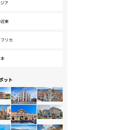
アジア
中近東
アフリカ
日本
ポット