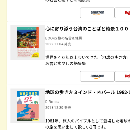
心に寄り添う台湾のことばと絶景１００
BOOKS 旅の名言＆絶景
2022.11.04 発売
世界を４０年以上歩いてきた「地球の歩き方
名言と癒やしの絶景集
地球の歩き方 3 インド・ネパール 1982
D-Books
2018.12.20 発売
1981年、旅人のバイブルとして登場した地
の旅を思い出して欲しい1冊です。