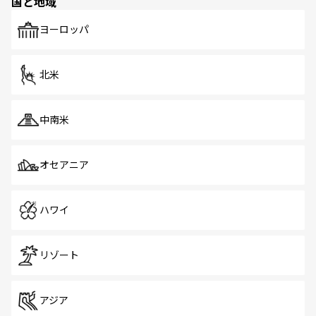
国と地域
発見がある。さらに、治安のよさや充実した公共交通機関
も、旅行者にとっては魅力的なポイント。グルメも豊富
で、ホーカーズは地元の風情を楽しめる外せないスポット
ヨーロッパ
だ。訪れる人を飽きさせないシンガポールで、多様な魅力
を体感しよう。 なお、新着のシンガポール情報は
コンテン
ツ一覧
を参照してほしい。
北米
中南米
オセアニア
ハワイ
リゾート
アジア