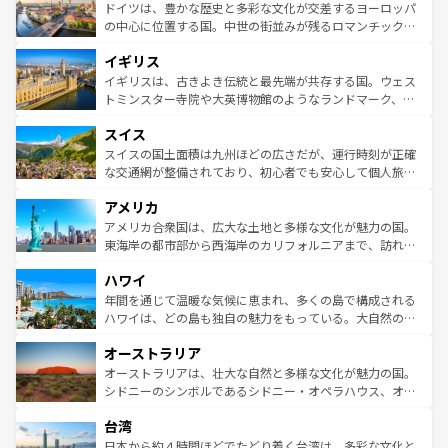
せる。地方によって風土や気候が異なるスペインはその個
聖堂、美しいビーチ、そして豊かな自然が、訪れる者を心
ドイツは、豊かな歴史と多彩な文化が交差するヨーロッパ
性で訪れる人を魅了する。 なお、新着のスペイン情報は
コ
から魅了する。また、フランスは美食の国としても知ら
の中心に位置する国。中世の街並みが残るロマンチック街
ンテンツ一覧
を参照してほしい。
れ、フランス料理はユネスコ無形文化遺産にも登録されて
道から、未来を先取りするようなモダンな都市まで多様な
イギリス
いる。シャンパンの発祥地であるランス、プロヴァンスの
顔を持つこの国は、どこを歩いても飽きることがない。ベ
香り高いラベンダー畑など、多彩な楽しみ方が可能だ。さ
ルリンの文化的活気、バイエルン州のアルプスの絶景、そ
イギリスは、古きよき伝統と最先端が共存する国。ウェス
らに、パリ以外の地域にも魅力が溢れており、どの街角に
してライン川沿いのワイン畑といった風景は必見。ビール
トミンスター寺院や大英博物館のようなランドマーク、歴
も豊かな歴史と文化が息づいている。パリ以外の個性あふ
とソーセージを味わいながら地元の人と過ごす楽しい時間
史ある大学都市、美しい丘陵地帯や牧歌的な風景など、エ
れる地方に足を運ぶとそれぞれで全く異なる文化を体験で
スイス
は、お酒好きな人にはぜひ体験してほしい。 なお、新着の
リアごとに異なる魅力がある。また、優雅なアフタヌーン
きるだろう。 なお、新着のフランス情報は
コンテンツ一覧
ドイツ情報は
コンテンツ一覧
を参照してほしい。
ティー、ビール好きにはたまらない英国パブ、サッカー観
スイスの国土面積は九州ほどの広さだが、運行時刻が正確
を参照してほしい。
戦など、本場だからこそできる体験も豊富。イギリスを旅
な交通網が整備されており、初心者でも安心して個人旅行
して楽しみつくそう。 なお、新着のイギリス情報は
コンテ
を楽しめる。日本同様に時刻表どおりの旅が可能だ。中世
アメリカ
ンツ一覧
を参照してほしい。
の建物がそのまま残る町や、スイスならではのユニークな
博物館もあり、アルプス観光だけでなく町歩きも満喫する
アメリカ合衆国は、広大な土地と多様な文化が魅力の国。
ことができる。国民の所得が高いため物価も高いが、旅行
東海岸の都市部から西海岸のカリフォルニアまで、訪れる
者向けの交通パス提供のサービスもあり、うまく活用すれ
場所ごとに異なる風景と体験が待っている。ニューヨーク
ハワイ
ば市内交通費無料で観光を楽しむこともできる。 なお、新
のような巨大都市は、観光、ショッピング、エンターテイ
着のスイス情報は
コンテンツ一覧
を参照してほしい。
ンメントが詰まった刺激的なスポットだ。一方、アメリカ
年間を通じて温暖な気候に恵まれ、多くの島で構成される
西部には大自然が広がり、グランドキャニオンやイエロー
ハワイは、どの島も独自の魅力をもっている。大自然の神
ストーン国立公園といった絶景が堪能できる。さらに、南
秘を感じたいなら、火山が生み出した壮大な景観を誇るハ
オーストラリア
部のニューオーリンズでは、音楽と美食が融合した独特の
ワイ島は見逃せない。また、定番の観光地といえばオアフ
文化が魅力。旅行者はアメリカの各地域で異なる魅力を楽
島だが、静かな自然を求めるならマウイ島やカウアイ島が
オーストラリアは、壮大な自然と多様な文化が魅力の国。
しみながら、その多様性と豊かな歴史を感じることができ
おすすめ。エメラルドグリーンに輝く海をはじめ、豊かな
シドニーのシンボルであるシドニー・オペラハウス、オー
るだろう。車でのロードトリップや列車の旅も、アメリカ
文化や歴史が息づいている。「アロハスピリット」と呼ば
ストラリア東海岸北部に広がる大サンゴ礁地帯グレートバ
ならではの贅沢な旅のスタイルだ。 なお、新着のアメリカ
台湾
れるおもてなしの心で訪れる人々を迎えてくれるハワイの
リアリーフや大陸中央部にそびえるウルル（エアーズロッ
情報は
コンテンツ一覧
を参照してほしい。
人々、おいしいローカルフードやハワイアンミュージッ
ク）、タスマニアの美しい原生林やケアンズの熱帯雨林な
日本から約４時間ほどでたどり着く台湾は、多彩な文化と