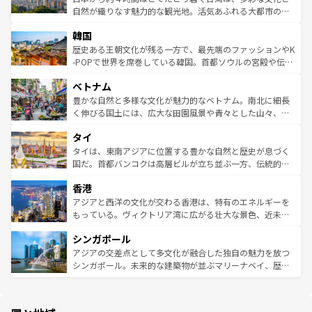
ク、伝統的なフラダンスなど、すべてがハワイの魅力を彩
ど、見どころがたくさん。また、カフェやワイン、オージ
自然が織りなす魅力的な観光地。活気あふれる大都市の台
っている。訪れるたびに新しい発見と感動が待っているハ
ービーフなどの食文化も豊かで、美味しいものであふれて
北やノスタルジックな町並みが人気な九份（ジォウフェ
ワイを、存分に味わってほしい。 なお、新着のハワイ情報
韓国
いる。アクティビティも充実しており、サーフィンやダイ
ン）、静ひつな山岳地帯である台湾東部など、都市の喧騒
は
コンテンツ一覧
を参照してほしい。
ビング、ハイキングなど、アウトドア好きにはたまらな
と山間の静けさが共存しており、訪れる人に新しい発見と
歴史ある王朝文化が残る一方で、最先端のファッションやK
い。オーストラリアの多彩な魅力を存分に味わいつくそ
驚きをもたらしてくれる。また、奥深い台湾の食文化も魅
-POPで世界を席巻している韓国。首都ソウルの宮殿や伝統
う。 なお、新着のオーストラリア情報は
コンテンツ一覧
を
力で、夜市などの屋台グルメから高級料理、ヘルシーで美
家屋が並ぶエリアでは韓国の歴史と文化に浸ることがで
参照してほしい。
ベトナム
容にもいいと評判のスイーツなど、バラエティ豊かな料理
き、地方に足を延ばせば四季折々の自然美を楽しむことが
が味わえる。 なお、新着の台湾情報は
コンテンツ一覧
を参
できる。そして、キムチや焼肉、絶品のストリートフード
豊かな自然と多様な文化が魅力的なベトナム。南北に細長
照してほしい。
まで、さまざまな韓国料理が待っている。夜には、韓国な
く伸びる国土には、広大な田園風景や青々とした山々、世
らではのナイトライフも堪能できる。あたたかいホスピタ
界遺産に登録された壮大な自然景観が点在し、都市部では
タイ
リティに包まれながら、韓国の多彩な魅力を心ゆくまで味
急速な発展と共に伝統が息づく。ハノイの古い町並みやホ
わってみてほしい。 なお、新着の韓国情報は
コンテンツ一
ーチミン市のフランス統治時代の建物も、独特の雰囲気を
タイは、東南アジアに位置する豊かな自然と歴史が息づく
覧
を参照してほしい。
醸し出している。また、バラエティの豊かさとおいしさで
国だ。首都バンコクは高層ビルが立ち並ぶ一方、伝統的な
世界中の食通を魅了してやまないベトナム料理も魅力のひ
寺院や市場がいたるところに点在し、古きよき文化と現代
香港
とつ。フォーやバインミー、ベトナムコーヒーなどは、ぜ
の活気が交差している。北部ではチェンマイなどの山岳地
ひ現地で味わいたい。どの地域を訪れてもあたたかい人々
帯で自然と触れ合い、南部ではプーケットやクラビの美し
アジアと西洋の文化が交わる香港は、特有のエネルギーを
が旅行者を迎えてくれるので、きっと忘れられない旅にな
いビーチでリゾート気分を楽しむことができる。タイ料理
もっている。ヴィクトリア湾に広がる壮大な景色、近未来
るはずだ。 なお、新着のベトナム情報は
コンテンツ一覧
を
は世界的に有名で、屋台から高級レストランまで味覚を刺
的なアートスポット、そして歴史と現代が融合した町並
参照してほしい。
シンガポール
激する。気候は一年中温暖で、どの季節にも異なる楽しみ
み、どこを訪れても感動するはず。観光スポットが密集し
が待っている。親しみやすいタイの人々、仏教を中心とし
ており、効率よく見どころを回れるのも魅力。息をのむよ
アジアの交差点として多文化が融合した独自の魅力を放つ
た文化、そして多様な観光資源が、訪れる旅人を魅了し続
うな絶景から文化的な体験まで、香港を存分に楽しみ尽く
シンガポール。未来的な建築物が並ぶマリーナベイ、歴史
ける。 なお、新着のタイ情報は
コンテンツ一覧
を参照して
そう。 なお、新着の香港情報は
コンテンツ一覧
を参照して
と伝統を感じられるエスニックタウン、多数の緑豊かな公
ほしい。
ほしい。
園や自然保護区など、自然が調和した近代的な景観と文化
の多様性あふれるカラフルな町は、どこを歩いても新しい