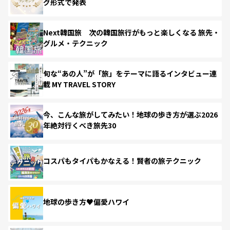
グ形式で発表
Next韓国旅 次の韓国旅行がもっと楽しくなる 旅先・
グルメ・テクニック
旬な“あの人”が「旅」をテーマに語るインタビュー連
載 MY TRAVEL STORY
今、こんな旅がしてみたい！地球の歩き方が選ぶ2026
年絶対行くべき旅先30
コスパもタイパもかなえる！賢者の旅テクニック
地球の歩き方♥偏愛ハワイ