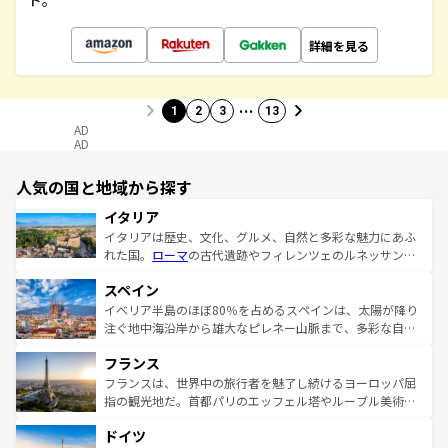
ド。
詳細を見る
…
1
2
3
13
AD
AD
人気の国と地域から探す
イタリア
イタリアは歴史、文化、グルメ、自然と多彩な魅力にあふ
れた国。
ローマ
の古代遺跡やフィレンツェのルネッサンス
美術、ヴェネツィアの運河など、歴史あるスポットはもち
スペイン
ろん、トスカーナの美しい田園風景やアマルフィ海岸の絶
景など、自然景観も見逃せない。観光の合間には、本場の
イベリア半島のほぼ80％を占めるスペインは、太陽が降り
ピザやパスタなど、絶品のイタリア料理を堪能することも
注ぐ地中海沿岸から雄大なピレネー山脈まで、多彩な自然
できる。朝目覚めてから夜眠るまで、すべての瞬間を楽し
と文化が詰まったヨーロッパ屈指の旅行先だ。多様な地域
フランス
ませてくれるイタリアで、忘れられない旅をしてみよう！
文化が根付くこの国では、情熱的なフラメンコ、熱気あふ
なお、新着のイタリア情報は
コンテンツ一覧
を参照してほ
れる闘牛、そして美味しいタパスが生活の一部となってい
フランスは、世界中の旅行者を魅了し続けるヨーロッパ屈
しい。
る。首都マドリードの洗練された雰囲気や、バルセロナの
指の観光地だ。首都パリのエッフェル塔やルーブル美術館
アートに溢れた街角から、地方では古代ローマ遺跡や中世
といった象徴的なスポットから、田舎町の古風な美しさま
ドイツ
の城塞都市、穏やかなビーチリゾートまで多彩な表情を見
で、幅広い魅力が詰まっている。華麗な宮殿、歴史的な大