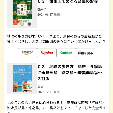
０３ 御朱印でめぐる奈良のお寺
御朱印
2024.06.27 発売
地球の歩き方御朱印シリーズより、奈良のお寺の最新版が登
場！すばらしい古寺と御朱印の数々に合いに出かけませんか？
詳細を見る
０３ 地球の歩き方 島旅 与論島
沖永良部島 徳之島～奄美群島②～
３訂版
島旅
2025.12.11 発売
見たことのない世界に心奪われる！ 奄美群島南部「与論島・
沖永良部島・徳之島」の三島だけをフィーチャーした完全ガイ