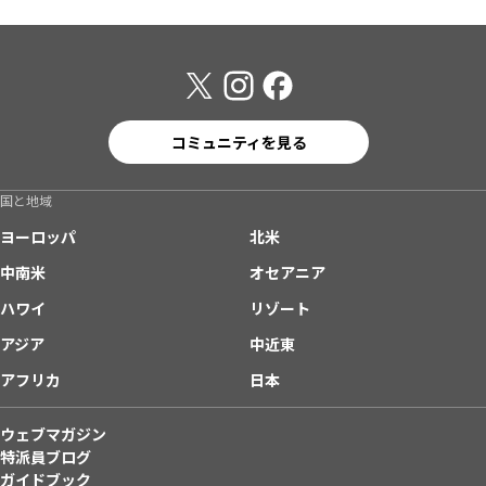
コミュニティを見る
国と地域
ヨーロッパ
北米
中南米
オセアニア
ハワイ
リゾート
アジア
中近東
アフリカ
日本
ウェブマガジン
特派員ブログ
ガイドブック