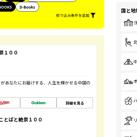
BOOKS
D-Books
国と地
絞り込み条件を追加
景１００
」があなたにお届けする、人生を輝かせる中国の
詳細を見る
ことばと絶景１００