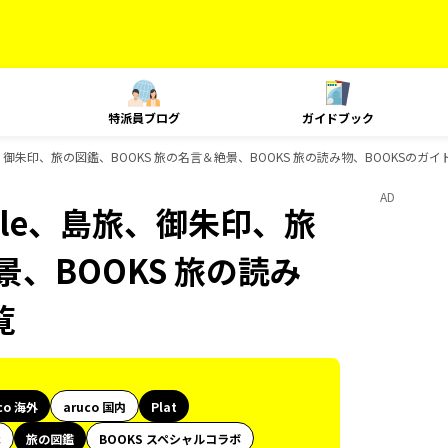
特派員ブログ
ガイドブック
yle、島旅、御朱印、旅の図鑑、BOOKS 旅の名言＆絶景、BOOKS 旅の読み物、BOOKSの
AD
 Style、島旅、御朱印、旅
景、BOOKS 旅の読み
覧
co 海外
aruco 国内
Plat
代
旅の図鑑
BOOKS スペシャルコラボ