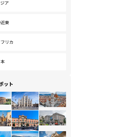
アジア
中近東
アフリカ
日本
ポット