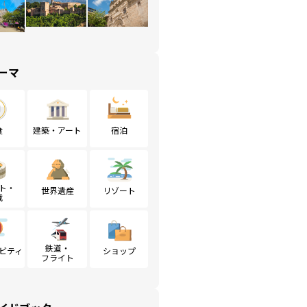
ーマ
食
建築・アート
宿泊
ト・
世界遺産
リゾート
戦
鉄道・
ビティ
ショップ
フライト