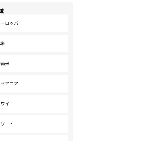
域
ヨーロッパ
北米
中南米
オセアニア
ハワイ
リゾート