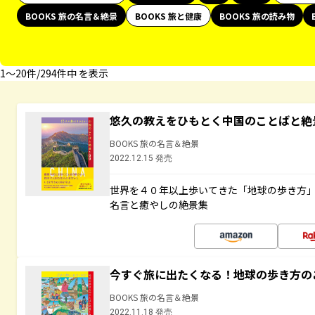
BOOKS 旅の名言＆絶景
BOOKS 旅と健康
BOOKS 旅の読み物
1〜20件/294件中 を表示
悠久の教えをひもとく中国のことばと絶
BOOKS 旅の名言＆絶景
2022.12.15 発売
世界を４０年以上歩いてきた「地球の歩き方
名言と癒やしの絶景集
今すぐ旅に出たくなる！地球の歩き方の
BOOKS 旅の名言＆絶景
2022.11.18 発売