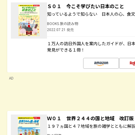
Ｓ０１ 今こそ学びたい日本のこと
知っているようで知らない 日本人の心、食
BOOKS 旅の読み物
2022.07.21 発売
１万人の訪日外国人を案内したガイドが、日
発見ができる１冊！
AD
Ｗ０１ 世界２４４の国と地域 改訂版
１９７ヵ国と４７地域を旅の雑学とともに解