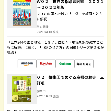
Ｗ０２ 世界の指導者図鑑 ２０２１
～２０２２年版
２０８の国と地域のリーダーを経歴ととも
に解説
旅の図鑑
2021.03.18 発売
『世界244の国と地域 １９７ヵ国と４７地域を旅の雑学とと
もに解説』に続く、「地球の歩き方」の図鑑シリーズ第２弾が
登場！
詳細を見る
０２ 御朱印でめぐる京都のお寺 三
訂版
御朱印
2025.10.09 発売