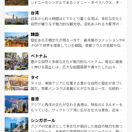
しみながら、その多様性と豊かな歴史を感じることができ
おすすめ。エメラルドグリーンに輝く海をはじめ、豊かな
シドニーのシンボルであるシドニー・オペラハウス、オー
るだろう。車でのロードトリップや列車の旅も、アメリカ
文化や歴史が息づいている。「アロハスピリット」と呼ば
ストラリア東海岸北部に広がる大サンゴ礁地帯グレートバ
ならではの贅沢な旅のスタイルだ。 なお、新着のアメリカ
台湾
れるおもてなしの心で訪れる人々を迎えてくれるハワイの
リアリーフや大陸中央部にそびえるウルル（エアーズロッ
情報は
コンテンツ一覧
を参照してほしい。
人々、おいしいローカルフードやハワイアンミュージッ
ク）、タスマニアの美しい原生林やケアンズの熱帯雨林な
日本から約４時間ほどでたどり着く台湾は、多彩な文化と
ク、伝統的なフラダンスなど、すべてがハワイの魅力を彩
ど、見どころがたくさん。また、カフェやワイン、オージ
自然が織りなす魅力的な観光地。活気あふれる大都市の台
っている。訪れるたびに新しい発見と感動が待っているハ
ービーフなどの食文化も豊かで、美味しいものであふれて
北やノスタルジックな町並みが人気な九份（ジォウフェ
ワイを、存分に味わってほしい。 なお、新着のハワイ情報
韓国
いる。アクティビティも充実しており、サーフィンやダイ
ン）、静ひつな山岳地帯である台湾東部など、都市の喧騒
は
コンテンツ一覧
を参照してほしい。
ビング、ハイキングなど、アウトドア好きにはたまらな
と山間の静けさが共存しており、訪れる人に新しい発見と
歴史ある王朝文化が残る一方で、最先端のファッションやK
い。オーストラリアの多彩な魅力を存分に味わいつくそ
驚きをもたらしてくれる。また、奥深い台湾の食文化も魅
-POPで世界を席巻している韓国。首都ソウルの宮殿や伝統
う。 なお、新着のオーストラリア情報は
コンテンツ一覧
を
力で、夜市などの屋台グルメから高級料理、ヘルシーで美
家屋が並ぶエリアでは韓国の歴史と文化に浸ることがで
参照してほしい。
ベトナム
容にもいいと評判のスイーツなど、バラエティ豊かな料理
き、地方に足を延ばせば四季折々の自然美を楽しむことが
が味わえる。 なお、新着の台湾情報は
コンテンツ一覧
を参
できる。そして、キムチや焼肉、絶品のストリートフード
豊かな自然と多様な文化が魅力的なベトナム。南北に細長
照してほしい。
まで、さまざまな韓国料理が待っている。夜には、韓国な
く伸びる国土には、広大な田園風景や青々とした山々、世
らではのナイトライフも堪能できる。あたたかいホスピタ
界遺産に登録された壮大な自然景観が点在し、都市部では
タイ
リティに包まれながら、韓国の多彩な魅力を心ゆくまで味
急速な発展と共に伝統が息づく。ハノイの古い町並みやホ
わってみてほしい。 なお、新着の韓国情報は
コンテンツ一
ーチミン市のフランス統治時代の建物も、独特の雰囲気を
タイは、東南アジアに位置する豊かな自然と歴史が息づく
覧
を参照してほしい。
醸し出している。また、バラエティの豊かさとおいしさで
国だ。首都バンコクは高層ビルが立ち並ぶ一方、伝統的な
世界中の食通を魅了してやまないベトナム料理も魅力のひ
寺院や市場がいたるところに点在し、古きよき文化と現代
香港
とつ。フォーやバインミー、ベトナムコーヒーなどは、ぜ
の活気が交差している。北部ではチェンマイなどの山岳地
ひ現地で味わいたい。どの地域を訪れてもあたたかい人々
帯で自然と触れ合い、南部ではプーケットやクラビの美し
アジアと西洋の文化が交わる香港は、特有のエネルギーを
が旅行者を迎えてくれるので、きっと忘れられない旅にな
いビーチでリゾート気分を楽しむことができる。タイ料理
もっている。ヴィクトリア湾に広がる壮大な景色、近未来
るはずだ。 なお、新着のベトナム情報は
コンテンツ一覧
を
は世界的に有名で、屋台から高級レストランまで味覚を刺
的なアートスポット、そして歴史と現代が融合した町並
参照してほしい。
シンガポール
激する。気候は一年中温暖で、どの季節にも異なる楽しみ
み、どこを訪れても感動するはず。観光スポットが密集し
が待っている。親しみやすいタイの人々、仏教を中心とし
ており、効率よく見どころを回れるのも魅力。息をのむよ
アジアの交差点として多文化が融合した独自の魅力を放つ
た文化、そして多様な観光資源が、訪れる旅人を魅了し続
うな絶景から文化的な体験まで、香港を存分に楽しみ尽く
シンガポール。未来的な建築物が並ぶマリーナベイ、歴史