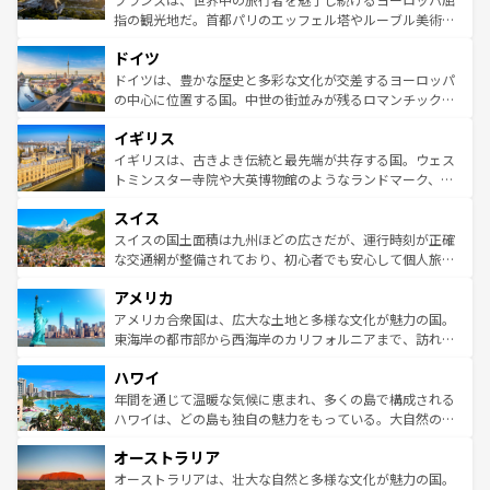
アートに溢れた街角から、地方では古代ローマ遺跡や中世
指の観光地だ。首都パリのエッフェル塔やルーブル美術館
の城塞都市、穏やかなビーチリゾートまで多彩な表情を見
といった象徴的なスポットから、田舎町の古風な美しさま
せる。地方によって風土や気候が異なるスペインはその個
ドイツ
で、幅広い魅力が詰まっている。華麗な宮殿、歴史的な大
性で訪れる人を魅了する。 なお、新着のスペイン情報は
コ
聖堂、美しいビーチ、そして豊かな自然が、訪れる者を心
ドイツは、豊かな歴史と多彩な文化が交差するヨーロッパ
ンテンツ一覧
を参照してほしい。
から魅了する。また、フランスは美食の国としても知ら
の中心に位置する国。中世の街並みが残るロマンチック街
れ、フランス料理はユネスコ無形文化遺産にも登録されて
道から、未来を先取りするようなモダンな都市まで多様な
イギリス
いる。シャンパンの発祥地であるランス、プロヴァンスの
顔を持つこの国は、どこを歩いても飽きることがない。ベ
香り高いラベンダー畑など、多彩な楽しみ方が可能だ。さ
ルリンの文化的活気、バイエルン州のアルプスの絶景、そ
イギリスは、古きよき伝統と最先端が共存する国。ウェス
らに、パリ以外の地域にも魅力が溢れており、どの街角に
してライン川沿いのワイン畑といった風景は必見。ビール
トミンスター寺院や大英博物館のようなランドマーク、歴
も豊かな歴史と文化が息づいている。パリ以外の個性あふ
とソーセージを味わいながら地元の人と過ごす楽しい時間
史ある大学都市、美しい丘陵地帯や牧歌的な風景など、エ
れる地方に足を運ぶとそれぞれで全く異なる文化を体験で
スイス
は、お酒好きな人にはぜひ体験してほしい。 なお、新着の
リアごとに異なる魅力がある。また、優雅なアフタヌーン
きるだろう。 なお、新着のフランス情報は
コンテンツ一覧
ドイツ情報は
コンテンツ一覧
を参照してほしい。
ティー、ビール好きにはたまらない英国パブ、サッカー観
スイスの国土面積は九州ほどの広さだが、運行時刻が正確
を参照してほしい。
戦など、本場だからこそできる体験も豊富。イギリスを旅
な交通網が整備されており、初心者でも安心して個人旅行
して楽しみつくそう。 なお、新着のイギリス情報は
コンテ
を楽しめる。日本同様に時刻表どおりの旅が可能だ。中世
アメリカ
ンツ一覧
を参照してほしい。
の建物がそのまま残る町や、スイスならではのユニークな
博物館もあり、アルプス観光だけでなく町歩きも満喫する
アメリカ合衆国は、広大な土地と多様な文化が魅力の国。
ことができる。国民の所得が高いため物価も高いが、旅行
東海岸の都市部から西海岸のカリフォルニアまで、訪れる
者向けの交通パス提供のサービスもあり、うまく活用すれ
場所ごとに異なる風景と体験が待っている。ニューヨーク
ハワイ
ば市内交通費無料で観光を楽しむこともできる。 なお、新
のような巨大都市は、観光、ショッピング、エンターテイ
着のスイス情報は
コンテンツ一覧
を参照してほしい。
ンメントが詰まった刺激的なスポットだ。一方、アメリカ
年間を通じて温暖な気候に恵まれ、多くの島で構成される
西部には大自然が広がり、グランドキャニオンやイエロー
ハワイは、どの島も独自の魅力をもっている。大自然の神
ストーン国立公園といった絶景が堪能できる。さらに、南
秘を感じたいなら、火山が生み出した壮大な景観を誇るハ
オーストラリア
部のニューオーリンズでは、音楽と美食が融合した独特の
ワイ島は見逃せない。また、定番の観光地といえばオアフ
文化が魅力。旅行者はアメリカの各地域で異なる魅力を楽
島だが、静かな自然を求めるならマウイ島やカウアイ島が
オーストラリアは、壮大な自然と多様な文化が魅力の国。