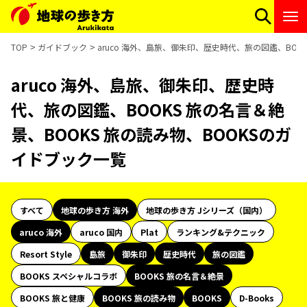
TOP
ガイドブック
aruco 海外、島旅、御朱印、歴史時代、旅の図鑑、BOO
aruco 海外、島旅、御朱印、歴史時
代、旅の図鑑、BOOKS 旅の名言＆絶
景、BOOKS 旅の読み物、BOOKSのガ
イドブック一覧
すべて
地球の歩き方 海外
地球の歩き方 Jシリーズ（国内）
aruco 海外
aruco 国内
Plat
ランキング&テクニック
Resort Style
島旅
御朱印
歴史時代
旅の図鑑
BOOKS スペシャルコラボ
BOOKS 旅の名言＆絶景
BOOKS 旅と健康
BOOKS 旅の読み物
BOOKS
D-Books