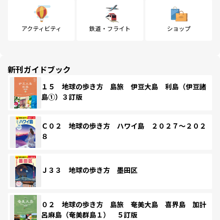
アクティビティ
鉄道・フライト
ショップ
新刊ガイドブック
１５ 地球の歩き方 島旅 伊豆大島 利島（伊豆諸
島①）３訂版
Ｃ０２ 地球の歩き方 ハワイ島 ２０２７～２０２
８
Ｊ３３ 地球の歩き方 墨田区
０２ 地球の歩き方 島旅 奄美大島 喜界島 加計
呂麻島（奄美群島１） ５訂版