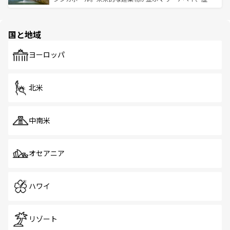
ける。 なお、新着のタイ情報は
コンテンツ一覧
を参照して
そう。 なお、新着の香港情報は
コンテンツ一覧
を参照して
と伝統を感じられるエスニックタウン、多数の緑豊かな公
ほしい。
ほしい。
園や自然保護区など、自然が調和した近代的な景観と文化
の多様性あふれるカラフルな町は、どこを歩いても新しい
国と地域
発見がある。さらに、治安のよさや充実した公共交通機関
も、旅行者にとっては魅力的なポイント。グルメも豊富
で、ホーカーズは地元の風情を楽しめる外せないスポット
ヨーロッパ
だ。訪れる人を飽きさせないシンガポールで、多様な魅力
を体感しよう。 なお、新着のシンガポール情報は
コンテン
ツ一覧
を参照してほしい。
北米
中南米
オセアニア
ハワイ
リゾート