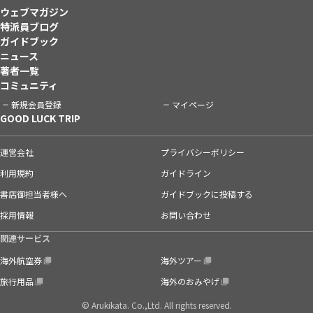
ウェブマガジン
特派員ブログ
ガイドブック
ニュース
著者一覧
コミュニティ
新規会員登録
マイページ
GOOD LUCK TRIP
運営会社
プライバシーポリシー
利用規約
ガイドライン
書店御担当者様へ
ガイドブックに投稿する
採用情報
お問い合わせ
関連サービス
海外航空券
海外ツアー
旅行用品
海外のおみやげ
© Arukikata. Co.,Ltd. All rights reserved.