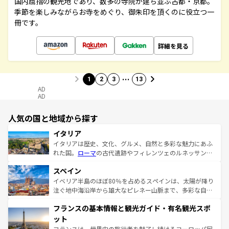
国内屈指の観光地であり、数多の寺院が建ち並ぶ古都・京都。
季節を楽しみながらお寺をめぐり、御朱印を頂くのに役立つ一
冊です。
詳細を見る
…
1
2
3
13
AD
AD
人気の国と地域から探す
イタリア
イタリアは歴史、文化、グルメ、自然と多彩な魅力にあふ
れた国。
ローマ
の古代遺跡やフィレンツェのルネッサンス
美術、ヴェネツィアの運河など、歴史あるスポットはもち
スペイン
ろん、トスカーナの美しい田園風景やアマルフィ海岸の絶
景など、自然景観も見逃せない。観光の合間には、本場の
イベリア半島のほぼ80％を占めるスペインは、太陽が降り
ピザやパスタなど、絶品のイタリア料理を堪能することも
注ぐ地中海沿岸から雄大なピレネー山脈まで、多彩な自然
できる。朝目覚めてから夜眠るまで、すべての瞬間を楽し
と文化が詰まったヨーロッパ屈指の旅行先だ。多様な地域
フランスの基本情報と観光ガイド・有名観光スポ
ませてくれるイタリアで、忘れられない旅をしてみよう！
文化が根付くこの国では、情熱的なフラメンコ、熱気あふ
なお、新着のイタリア情報は
コンテンツ一覧
を参照してほ
れる闘牛、そして美味しいタパスが生活の一部となってい
ット
しい。
る。首都マドリードの洗練された雰囲気や、バルセロナの
フランスは、世界中の旅行者を魅了し続けるヨーロッパ屈