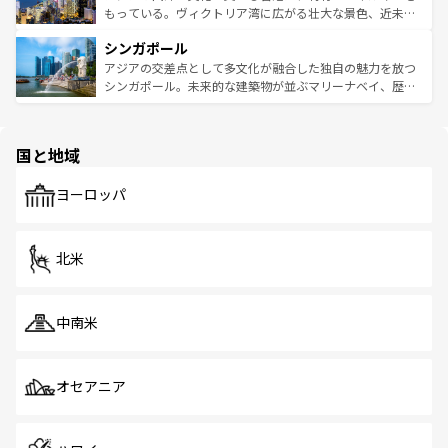
が旅行者を迎えてくれるので、きっと忘れられない旅にな
いビーチでリゾート気分を楽しむことができる。タイ料理
もっている。ヴィクトリア湾に広がる壮大な景色、近未来
るはずだ。 なお、新着のベトナム情報は
コンテンツ一覧
を
は世界的に有名で、屋台から高級レストランまで味覚を刺
的なアートスポット、そして歴史と現代が融合した町並
参照してほしい。
シンガポール
激する。気候は一年中温暖で、どの季節にも異なる楽しみ
み、どこを訪れても感動するはず。観光スポットが密集し
が待っている。親しみやすいタイの人々、仏教を中心とし
ており、効率よく見どころを回れるのも魅力。息をのむよ
アジアの交差点として多文化が融合した独自の魅力を放つ
た文化、そして多様な観光資源が、訪れる旅人を魅了し続
うな絶景から文化的な体験まで、香港を存分に楽しみ尽く
シンガポール。未来的な建築物が並ぶマリーナベイ、歴史
ける。 なお、新着のタイ情報は
コンテンツ一覧
を参照して
そう。 なお、新着の香港情報は
コンテンツ一覧
を参照して
と伝統を感じられるエスニックタウン、多数の緑豊かな公
ほしい。
ほしい。
園や自然保護区など、自然が調和した近代的な景観と文化
の多様性あふれるカラフルな町は、どこを歩いても新しい
国と地域
発見がある。さらに、治安のよさや充実した公共交通機関
も、旅行者にとっては魅力的なポイント。グルメも豊富
で、ホーカーズは地元の風情を楽しめる外せないスポット
ヨーロッパ
だ。訪れる人を飽きさせないシンガポールで、多様な魅力
を体感しよう。 なお、新着のシンガポール情報は
コンテン
ツ一覧
を参照してほしい。
北米
中南米
オセアニア