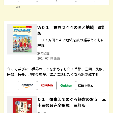
AD
Ｗ０１ 世界２４４の国と地域 改訂
版
１９７ヵ国と４７地域を旅の雑学とともに
解説
旅の図鑑
2024.07.18 発売
今こそ学びたい世界のことを集めました！首都、言語、民族、
宗教、特長、現地の挨拶、誰かに話したくなる旅の雑学も。
詳細を見る
０１ 御朱印でめぐる鎌倉のお寺 三
十三観音完全掲載 三訂版