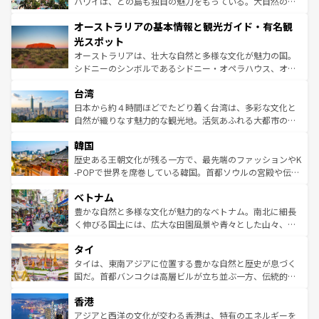
西部には大自然が広がり、グランドキャニオンやイエロー
ハワイは、どの島も独自の魅力をもっている。大自然の神
ストーン国立公園といった絶景が堪能できる。さらに、南
秘を感じたいなら、火山が生み出した壮大な景観を誇るハ
オーストラリアの基本情報と観光ガイド・有名観
部のニューオーリンズでは、音楽と美食が融合した独特の
ワイ島は見逃せない。また、定番の観光地といえばオアフ
文化が魅力。旅行者はアメリカの各地域で異なる魅力を楽
島だが、静かな自然を求めるならマウイ島やカウアイ島が
光スポット
しみながら、その多様性と豊かな歴史を感じることができ
おすすめ。エメラルドグリーンに輝く海をはじめ、豊かな
オーストラリアは、壮大な自然と多様な文化が魅力の国。
るだろう。車でのロードトリップや列車の旅も、アメリカ
文化や歴史が息づいている。「アロハスピリット」と呼ば
シドニーのシンボルであるシドニー・オペラハウス、オー
ならではの贅沢な旅のスタイルだ。 なお、新着のアメリカ
れるおもてなしの心で訪れる人々を迎えてくれるハワイの
ストラリア東海岸北部に広がる大サンゴ礁地帯グレートバ
情報は
コンテンツ一覧
を参照してほしい。
人々、おいしいローカルフードやハワイアンミュージッ
台湾
リアリーフや大陸中央部にそびえるウルル（エアーズロッ
ク、伝統的なフラダンスなど、すべてがハワイの魅力を彩
ク）、タスマニアの美しい原生林やケアンズの熱帯雨林な
日本から約４時間ほどでたどり着く台湾は、多彩な文化と
っている。訪れるたびに新しい発見と感動が待っているハ
ど、見どころがたくさん。また、カフェやワイン、オージ
自然が織りなす魅力的な観光地。活気あふれる大都市の台
ワイを、存分に味わってほしい。 なお、新着のハワイ情報
ービーフなどの食文化も豊かで、美味しいものであふれて
北やノスタルジックな町並みが人気な九份（ジォウフェ
は
コンテンツ一覧
を参照してほしい。
韓国
いる。アクティビティも充実しており、サーフィンやダイ
ン）、静ひつな山岳地帯である台湾東部など、都市の喧騒
ビング、ハイキングなど、アウトドア好きにはたまらな
と山間の静けさが共存しており、訪れる人に新しい発見と
歴史ある王朝文化が残る一方で、最先端のファッションやK
い。オーストラリアの多彩な魅力を存分に味わいつくそ
驚きをもたらしてくれる。また、奥深い台湾の食文化も魅
-POPで世界を席巻している韓国。首都ソウルの宮殿や伝統
う。 なお、新着のオーストラリア情報は
コンテンツ一覧
を
力で、夜市などの屋台グルメから高級料理、ヘルシーで美
家屋が並ぶエリアでは韓国の歴史と文化に浸ることがで
参照してほしい。
ベトナム
容にもいいと評判のスイーツなど、バラエティ豊かな料理
き、地方に足を延ばせば四季折々の自然美を楽しむことが
が味わえる。 なお、新着の台湾情報は
コンテンツ一覧
を参
できる。そして、キムチや焼肉、絶品のストリートフード
豊かな自然と多様な文化が魅力的なベトナム。南北に細長
照してほしい。
まで、さまざまな韓国料理が待っている。夜には、韓国な
く伸びる国土には、広大な田園風景や青々とした山々、世
らではのナイトライフも堪能できる。あたたかいホスピタ
界遺産に登録された壮大な自然景観が点在し、都市部では
タイ
リティに包まれながら、韓国の多彩な魅力を心ゆくまで味
急速な発展と共に伝統が息づく。ハノイの古い町並みやホ
わってみてほしい。 なお、新着の韓国情報は
コンテンツ一
ーチミン市のフランス統治時代の建物も、独特の雰囲気を
タイは、東南アジアに位置する豊かな自然と歴史が息づく
覧
を参照してほしい。
醸し出している。また、バラエティの豊かさとおいしさで
国だ。首都バンコクは高層ビルが立ち並ぶ一方、伝統的な
世界中の食通を魅了してやまないベトナム料理も魅力のひ
寺院や市場がいたるところに点在し、古きよき文化と現代
香港
とつ。フォーやバインミー、ベトナムコーヒーなどは、ぜ
の活気が交差している。北部ではチェンマイなどの山岳地
ひ現地で味わいたい。どの地域を訪れてもあたたかい人々
帯で自然と触れ合い、南部ではプーケットやクラビの美し
アジアと西洋の文化が交わる香港は、特有のエネルギーを