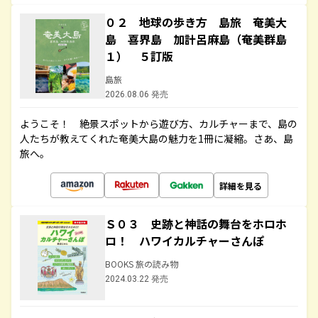
０２ 地球の歩き方 島旅 奄美大
島 喜界島 加計呂麻島（奄美群島
１） ５訂版
島旅
2026.08.06 発売
ようこそ！ 絶景スポットから遊び方、カルチャーまで、島の
人たちが教えてくれた奄美大島の魅力を1冊に凝縮。さあ、島
旅へ。
詳細を見る
Ｓ０３ 史跡と神話の舞台をホロホ
ロ！ ハワイカルチャーさんぽ
BOOKS 旅の読み物
2024.03.22 発売