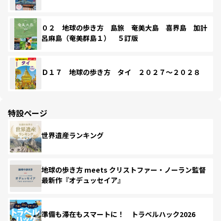
０２ 地球の歩き方 島旅 奄美大島 喜界島 加計
呂麻島（奄美群島１） ５訂版
Ｄ１７ 地球の歩き方 タイ ２０２７～２０２８
特設ページ
世界遺産ランキング
地球の歩き方 meets クリストファー・ノーラン監督
最新作『オデュッセイア』
準備も滞在もスマートに！ トラベルハック2026