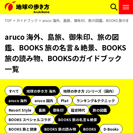
TOP
ガイドブック
aruco 海外、島旅、御朱印、旅の図鑑、BOOKS 旅の名
aruco 海外、島旅、御朱印、旅の図
鑑、BOOKS 旅の名言＆絶景、BOOKS
旅の読み物、BOOKSのガイドブック
一覧
すべて
地球の歩き方 海外
地球の歩き方 Jシリーズ（国内）
aruco 海外
aruco 国内
Plat
ランキング&テクニック
Resort Style
島旅
御朱印
歴史時代
旅の図鑑
BOOKS スペシャルコラボ
BOOKS 旅の名言＆絶景
BOOKS 旅と健康
BOOKS 旅の読み物
BOOKS
D-Books