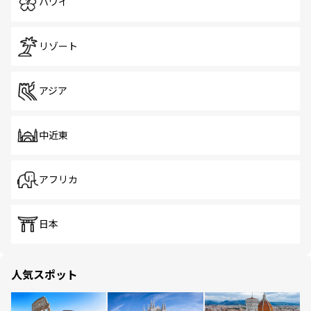
ハワイ
リゾート
アジア
中近東
アフリカ
日本
人気スポット