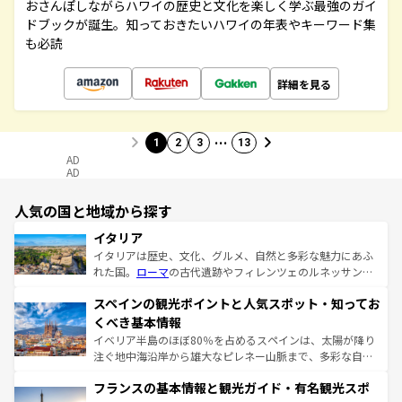
おさんぽしながらハワイの歴史と文化を楽しく学ぶ最強のガイ
ドブックが誕生。知っておきたいハワイの年表やキーワード集
も必読
詳細を見る
…
1
2
3
13
AD
AD
人気の国と地域から探す
イタリア
イタリアは歴史、文化、グルメ、自然と多彩な魅力にあふ
れた国。
ローマ
の古代遺跡やフィレンツェのルネッサンス
美術、ヴェネツィアの運河など、歴史あるスポットはもち
スペインの観光ポイントと人気スポット・知ってお
ろん、トスカーナの美しい田園風景やアマルフィ海岸の絶
景など、自然景観も見逃せない。観光の合間には、本場の
くべき基本情報
ピザやパスタなど、絶品のイタリア料理を堪能することも
イベリア半島のほぼ80％を占めるスペインは、太陽が降り
できる。朝目覚めてから夜眠るまで、すべての瞬間を楽し
注ぐ地中海沿岸から雄大なピレネー山脈まで、多彩な自然
ませてくれるイタリアで、忘れられない旅をしてみよう！
と文化が詰まったヨーロッパ屈指の旅行先だ。多様な地域
なお、新着のイタリア情報は
コンテンツ一覧
を参照してほ
フランスの基本情報と観光ガイド・有名観光スポ
文化が根付くこの国では、情熱的なフラメンコ、熱気あふ
しい。