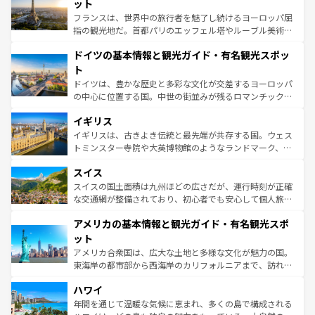
れる闘牛、そして美味しいタパスが生活の一部となってい
ット
る。首都マドリードの洗練された雰囲気や、バルセロナの
フランスは、世界中の旅行者を魅了し続けるヨーロッパ屈
アートに溢れた街角から、地方では古代ローマ遺跡や中世
指の観光地だ。首都パリのエッフェル塔やルーブル美術館
の城塞都市、穏やかなビーチリゾートまで多彩な表情を見
といった象徴的なスポットから、田舎町の古風な美しさま
せる。地方によって風土や気候が異なるスペインはその個
ドイツの基本情報と観光ガイド・有名観光スポッ
で、幅広い魅力が詰まっている。華麗な宮殿、歴史的な大
性で訪れる人を魅了する。 なお、新着のスペイン情報は
コ
聖堂、美しいビーチ、そして豊かな自然が、訪れる者を心
ト
ンテンツ一覧
を参照してほしい。
から魅了する。また、フランスは美食の国としても知ら
ドイツは、豊かな歴史と多彩な文化が交差するヨーロッパ
れ、フランス料理はユネスコ無形文化遺産にも登録されて
の中心に位置する国。中世の街並みが残るロマンチック街
いる。シャンパンの発祥地であるランス、プロヴァンスの
道から、未来を先取りするようなモダンな都市まで多様な
香り高いラベンダー畑など、多彩な楽しみ方が可能だ。さ
イギリス
顔を持つこの国は、どこを歩いても飽きることがない。ベ
らに、パリ以外の地域にも魅力が溢れており、どの街角に
ルリンの文化的活気、バイエルン州のアルプスの絶景、そ
イギリスは、古きよき伝統と最先端が共存する国。ウェス
も豊かな歴史と文化が息づいている。パリ以外の個性あふ
してライン川沿いのワイン畑といった風景は必見。ビール
トミンスター寺院や大英博物館のようなランドマーク、歴
れる地方に足を運ぶとそれぞれで全く異なる文化を体験で
とソーセージを味わいながら地元の人と過ごす楽しい時間
史ある大学都市、美しい丘陵地帯や牧歌的な風景など、エ
きるだろう。 なお、新着のフランス情報は
コンテンツ一覧
スイス
は、お酒好きな人にはぜひ体験してほしい。 なお、新着の
リアごとに異なる魅力がある。また、優雅なアフタヌーン
を参照してほしい。
ドイツ情報は
コンテンツ一覧
を参照してほしい。
ティー、ビール好きにはたまらない英国パブ、サッカー観
スイスの国土面積は九州ほどの広さだが、運行時刻が正確
戦など、本場だからこそできる体験も豊富。イギリスを旅
な交通網が整備されており、初心者でも安心して個人旅行
して楽しみつくそう。 なお、新着のイギリス情報は
コンテ
を楽しめる。日本同様に時刻表どおりの旅が可能だ。中世
アメリカの基本情報と観光ガイド・有名観光スポ
ンツ一覧
を参照してほしい。
の建物がそのまま残る町や、スイスならではのユニークな
博物館もあり、アルプス観光だけでなく町歩きも満喫する
ット
ことができる。国民の所得が高いため物価も高いが、旅行
アメリカ合衆国は、広大な土地と多様な文化が魅力の国。
者向けの交通パス提供のサービスもあり、うまく活用すれ
東海岸の都市部から西海岸のカリフォルニアまで、訪れる
ば市内交通費無料で観光を楽しむこともできる。 なお、新
場所ごとに異なる風景と体験が待っている。ニューヨーク
着のスイス情報は
コンテンツ一覧
を参照してほしい。
ハワイ
のような巨大都市は、観光、ショッピング、エンターテイ
ンメントが詰まった刺激的なスポットだ。一方、アメリカ
年間を通じて温暖な気候に恵まれ、多くの島で構成される