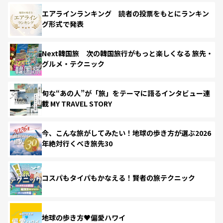
エアラインランキング 読者の投票をもとにランキン
グ形式で発表
Next韓国旅 次の韓国旅行がもっと楽しくなる 旅先・
グルメ・テクニック
旬な“あの人”が「旅」をテーマに語るインタビュー連
載 MY TRAVEL STORY
今、こんな旅がしてみたい！地球の歩き方が選ぶ2026
年絶対行くべき旅先30
コスパもタイパもかなえる！賢者の旅テクニック
地球の歩き方♥偏愛ハワイ