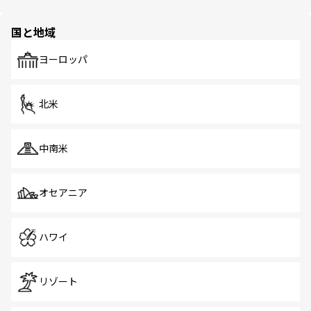
ほしい。
ほしい。
園や自然保護区など、自然が調和した近代的な景観と文化
の多様性あふれるカラフルな町は、どこを歩いても新しい
国と地域
発見がある。さらに、治安のよさや充実した公共交通機関
も、旅行者にとっては魅力的なポイント。グルメも豊富
で、ホーカーズは地元の風情を楽しめる外せないスポット
ヨーロッパ
だ。訪れる人を飽きさせないシンガポールで、多様な魅力
を体感しよう。 なお、新着のシンガポール情報は
コンテン
ツ一覧
を参照してほしい。
北米
中南米
オセアニア
ハワイ
リゾート