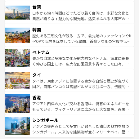
るだろう。車でのロードトリップや列車の旅も、アメリカ
文化や歴史が息づいている。「アロハスピリット」と呼ば
ストラリア東海岸北部に広がる大サンゴ礁地帯グレートバ
ならではの贅沢な旅のスタイルだ。 なお、新着のアメリカ
台湾
れるおもてなしの心で訪れる人々を迎えてくれるハワイの
リアリーフや大陸中央部にそびえるウルル（エアーズロッ
情報は
コンテンツ一覧
を参照してほしい。
人々、おいしいローカルフードやハワイアンミュージッ
ク）、タスマニアの美しい原生林やケアンズの熱帯雨林な
日本から約４時間ほどでたどり着く台湾は、多彩な文化と
ク、伝統的なフラダンスなど、すべてがハワイの魅力を彩
ど、見どころがたくさん。また、カフェやワイン、オージ
自然が織りなす魅力的な観光地。活気あふれる大都市の台
っている。訪れるたびに新しい発見と感動が待っているハ
ービーフなどの食文化も豊かで、美味しいものであふれて
北やノスタルジックな町並みが人気な九份（ジォウフェ
ワイを、存分に味わってほしい。 なお、新着のハワイ情報
韓国
いる。アクティビティも充実しており、サーフィンやダイ
ン）、静ひつな山岳地帯である台湾東部など、都市の喧騒
は
コンテンツ一覧
を参照してほしい。
ビング、ハイキングなど、アウトドア好きにはたまらな
と山間の静けさが共存しており、訪れる人に新しい発見と
歴史ある王朝文化が残る一方で、最先端のファッションやK
い。オーストラリアの多彩な魅力を存分に味わいつくそ
驚きをもたらしてくれる。また、奥深い台湾の食文化も魅
-POPで世界を席巻している韓国。首都ソウルの宮殿や伝統
う。 なお、新着のオーストラリア情報は
コンテンツ一覧
を
力で、夜市などの屋台グルメから高級料理、ヘルシーで美
家屋が並ぶエリアでは韓国の歴史と文化に浸ることがで
参照してほしい。
ベトナム
容にもいいと評判のスイーツなど、バラエティ豊かな料理
き、地方に足を延ばせば四季折々の自然美を楽しむことが
が味わえる。 なお、新着の台湾情報は
コンテンツ一覧
を参
できる。そして、キムチや焼肉、絶品のストリートフード
豊かな自然と多様な文化が魅力的なベトナム。南北に細長
照してほしい。
まで、さまざまな韓国料理が待っている。夜には、韓国な
く伸びる国土には、広大な田園風景や青々とした山々、世
らではのナイトライフも堪能できる。あたたかいホスピタ
界遺産に登録された壮大な自然景観が点在し、都市部では
タイ
リティに包まれながら、韓国の多彩な魅力を心ゆくまで味
急速な発展と共に伝統が息づく。ハノイの古い町並みやホ
わってみてほしい。 なお、新着の韓国情報は
コンテンツ一
ーチミン市のフランス統治時代の建物も、独特の雰囲気を
タイは、東南アジアに位置する豊かな自然と歴史が息づく
覧
を参照してほしい。
醸し出している。また、バラエティの豊かさとおいしさで
国だ。首都バンコクは高層ビルが立ち並ぶ一方、伝統的な
世界中の食通を魅了してやまないベトナム料理も魅力のひ
寺院や市場がいたるところに点在し、古きよき文化と現代
香港
とつ。フォーやバインミー、ベトナムコーヒーなどは、ぜ
の活気が交差している。北部ではチェンマイなどの山岳地
ひ現地で味わいたい。どの地域を訪れてもあたたかい人々
帯で自然と触れ合い、南部ではプーケットやクラビの美し
アジアと西洋の文化が交わる香港は、特有のエネルギーを
が旅行者を迎えてくれるので、きっと忘れられない旅にな
いビーチでリゾート気分を楽しむことができる。タイ料理
もっている。ヴィクトリア湾に広がる壮大な景色、近未来
るはずだ。 なお、新着のベトナム情報は
コンテンツ一覧
を
は世界的に有名で、屋台から高級レストランまで味覚を刺
的なアートスポット、そして歴史と現代が融合した町並
参照してほしい。
シンガポール
激する。気候は一年中温暖で、どの季節にも異なる楽しみ
み、どこを訪れても感動するはず。観光スポットが密集し
が待っている。親しみやすいタイの人々、仏教を中心とし
ており、効率よく見どころを回れるのも魅力。息をのむよ
アジアの交差点として多文化が融合した独自の魅力を放つ
た文化、そして多様な観光資源が、訪れる旅人を魅了し続
うな絶景から文化的な体験まで、香港を存分に楽しみ尽く
シンガポール。未来的な建築物が並ぶマリーナベイ、歴史
ける。 なお、新着のタイ情報は
コンテンツ一覧
を参照して
そう。 なお、新着の香港情報は
コンテンツ一覧
を参照して
と伝統を感じられるエスニックタウン、多数の緑豊かな公