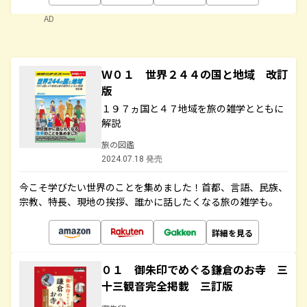
AD
Ｗ０１ 世界２４４の国と地域 改訂
版
１９７ヵ国と４７地域を旅の雑学とともに
解説
旅の図鑑
2024.07.18 発売
今こそ学びたい世界のことを集めました！首都、言語、民族、
宗教、特長、現地の挨拶、誰かに話したくなる旅の雑学も。
詳細を見る
０１ 御朱印でめぐる鎌倉のお寺 三
十三観音完全掲載 三訂版