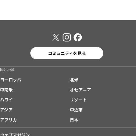
コミュニティを見る
国と地域
ヨーロッパ
北米
中南米
オセアニア
ハワイ
リゾート
アジア
中近東
アフリカ
日本
ウェブマガジン