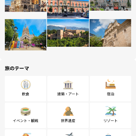
旅のテーマ
飲食
建築・アート
宿泊
イベント・観戦
世界遺産
リゾート