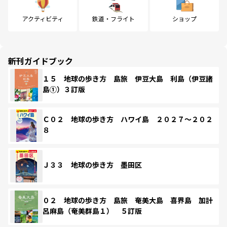
アクティビティ
鉄道・フライト
ショップ
新刊ガイドブック
１５ 地球の歩き方 島旅 伊豆大島 利島（伊豆諸
島①）３訂版
Ｃ０２ 地球の歩き方 ハワイ島 ２０２７～２０２
８
Ｊ３３ 地球の歩き方 墨田区
０２ 地球の歩き方 島旅 奄美大島 喜界島 加計
呂麻島（奄美群島１） ５訂版