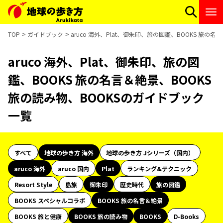
TOP
ガイドブック
aruco 海外、Plat、御朱印、旅の図鑑、BOOKS 旅の
aruco 海外、Plat、御朱印、旅の図
鑑、BOOKS 旅の名言＆絶景、BOOKS
旅の読み物、BOOKSのガイドブック
一覧
すべて
地球の歩き方 海外
地球の歩き方 Jシリーズ（国内）
aruco 海外
aruco 国内
Plat
ランキング&テクニック
Resort Style
島旅
御朱印
歴史時代
旅の図鑑
BOOKS スペシャルコラボ
BOOKS 旅の名言＆絶景
BOOKS 旅と健康
BOOKS 旅の読み物
BOOKS
D-Books