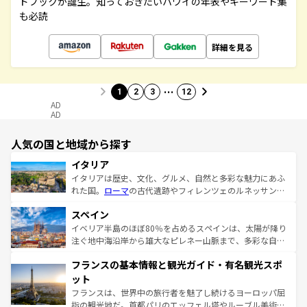
ドブックが誕生。知っておきたいハワイの年表やキーワード集
も必読
詳細を見る
…
1
2
3
12
AD
AD
人気の国と地域から探す
イタリア
イタリアは歴史、文化、グルメ、自然と多彩な魅力にあふ
れた国。
ローマ
の古代遺跡やフィレンツェのルネッサンス
美術、ヴェネツィアの運河など、歴史あるスポットはもち
スペイン
ろん、トスカーナの美しい田園風景やアマルフィ海岸の絶
景など、自然景観も見逃せない。観光の合間には、本場の
イベリア半島のほぼ80％を占めるスペインは、太陽が降り
ピザやパスタなど、絶品のイタリア料理を堪能することも
注ぐ地中海沿岸から雄大なピレネー山脈まで、多彩な自然
できる。朝目覚めてから夜眠るまで、すべての瞬間を楽し
と文化が詰まったヨーロッパ屈指の旅行先だ。多様な地域
フランスの基本情報と観光ガイド・有名観光スポ
ませてくれるイタリアで、忘れられない旅をしてみよう！
文化が根付くこの国では、情熱的なフラメンコ、熱気あふ
なお、新着のイタリア情報は
コンテンツ一覧
を参照してほ
れる闘牛、そして美味しいタパスが生活の一部となってい
ット
しい。
る。首都マドリードの洗練された雰囲気や、バルセロナの
フランスは、世界中の旅行者を魅了し続けるヨーロッパ屈
アートに溢れた街角から、地方では古代ローマ遺跡や中世
指の観光地だ。首都パリのエッフェル塔やルーブル美術館