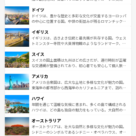
の城塞都市、穏やかなビーチリゾートまで多彩な表情を見
といった象徴的なスポットから、田舎町の古風な美しさま
せる。地方によって風土や気候が異なるスペインはその個
ドイツ
で、幅広い魅力が詰まっている。華麗な宮殿、歴史的な大
性で訪れる人を魅了する。 なお、新着のスペイン情報は
コ
聖堂、美しいビーチ、そして豊かな自然が、訪れる者を心
ドイツは、豊かな歴史と多彩な文化が交差するヨーロッパ
ンテンツ一覧
を参照してほしい。
から魅了する。また、フランスは美食の国としても知ら
の中心に位置する国。中世の街並みが残るロマンチック街
れ、フランス料理はユネスコ無形文化遺産にも登録されて
道から、未来を先取りするようなモダンな都市まで多様な
イギリス
いる。シャンパンの発祥地であるランス、プロヴァンスの
顔を持つこの国は、どこを歩いても飽きることがない。ベ
香り高いラベンダー畑など、多彩な楽しみ方が可能だ。さ
ルリンの文化的活気、バイエルン州のアルプスの絶景、そ
イギリスは、古きよき伝統と最先端が共存する国。ウェス
らに、パリ以外の地域にも魅力が溢れており、どの街角に
してライン川沿いのワイン畑といった風景は必見。ビール
トミンスター寺院や大英博物館のようなランドマーク、歴
も豊かな歴史と文化が息づいている。パリ以外の個性あふ
とソーセージを味わいながら地元の人と過ごす楽しい時間
史ある大学都市、美しい丘陵地帯や牧歌的な風景など、エ
れる地方に足を運ぶとそれぞれで全く異なる文化を体験で
スイス
は、お酒好きな人にはぜひ体験してほしい。 なお、新着の
リアごとに異なる魅力がある。また、優雅なアフタヌーン
きるだろう。 なお、新着のフランス情報は
コンテンツ一覧
ドイツ情報は
コンテンツ一覧
を参照してほしい。
ティー、ビール好きにはたまらない英国パブ、サッカー観
スイスの国土面積は九州ほどの広さだが、運行時刻が正確
を参照してほしい。
戦など、本場だからこそできる体験も豊富。イギリスを旅
な交通網が整備されており、初心者でも安心して個人旅行
して楽しみつくそう。 なお、新着のイギリス情報は
コンテ
を楽しめる。日本同様に時刻表どおりの旅が可能だ。中世
アメリカ
ンツ一覧
を参照してほしい。
の建物がそのまま残る町や、スイスならではのユニークな
博物館もあり、アルプス観光だけでなく町歩きも満喫する
アメリカ合衆国は、広大な土地と多様な文化が魅力の国。
ことができる。国民の所得が高いため物価も高いが、旅行
東海岸の都市部から西海岸のカリフォルニアまで、訪れる
者向けの交通パス提供のサービスもあり、うまく活用すれ
場所ごとに異なる風景と体験が待っている。ニューヨーク
ハワイ
ば市内交通費無料で観光を楽しむこともできる。 なお、新
のような巨大都市は、観光、ショッピング、エンターテイ
着のスイス情報は
コンテンツ一覧
を参照してほしい。
ンメントが詰まった刺激的なスポットだ。一方、アメリカ
年間を通じて温暖な気候に恵まれ、多くの島で構成される
西部には大自然が広がり、グランドキャニオンやイエロー
ハワイは、どの島も独自の魅力をもっている。大自然の神
ストーン国立公園といった絶景が堪能できる。さらに、南
秘を感じたいなら、火山が生み出した壮大な景観を誇るハ
オーストラリア
部のニューオーリンズでは、音楽と美食が融合した独特の
ワイ島は見逃せない。また、定番の観光地といえばオアフ
文化が魅力。旅行者はアメリカの各地域で異なる魅力を楽
島だが、静かな自然を求めるならマウイ島やカウアイ島が
オーストラリアは、壮大な自然と多様な文化が魅力の国。
しみながら、その多様性と豊かな歴史を感じることができ
おすすめ。エメラルドグリーンに輝く海をはじめ、豊かな
シドニーのシンボルであるシドニー・オペラハウス、オー