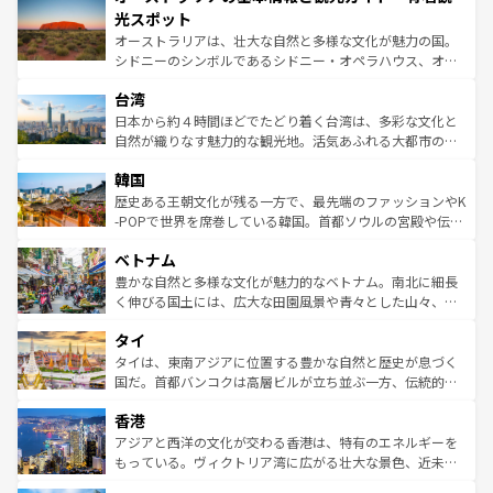
文化が魅力。旅行者はアメリカの各地域で異なる魅力を楽
島だが、静かな自然を求めるならマウイ島やカウアイ島が
光スポット
しみながら、その多様性と豊かな歴史を感じることができ
おすすめ。エメラルドグリーンに輝く海をはじめ、豊かな
オーストラリアは、壮大な自然と多様な文化が魅力の国。
るだろう。車でのロードトリップや列車の旅も、アメリカ
文化や歴史が息づいている。「アロハスピリット」と呼ば
シドニーのシンボルであるシドニー・オペラハウス、オー
ならではの贅沢な旅のスタイルだ。 なお、新着のアメリカ
れるおもてなしの心で訪れる人々を迎えてくれるハワイの
ストラリア東海岸北部に広がる大サンゴ礁地帯グレートバ
情報は
コンテンツ一覧
を参照してほしい。
人々、おいしいローカルフードやハワイアンミュージッ
台湾
リアリーフや大陸中央部にそびえるウルル（エアーズロッ
ク、伝統的なフラダンスなど、すべてがハワイの魅力を彩
ク）、タスマニアの美しい原生林やケアンズの熱帯雨林な
日本から約４時間ほどでたどり着く台湾は、多彩な文化と
っている。訪れるたびに新しい発見と感動が待っているハ
ど、見どころがたくさん。また、カフェやワイン、オージ
自然が織りなす魅力的な観光地。活気あふれる大都市の台
ワイを、存分に味わってほしい。 なお、新着のハワイ情報
ービーフなどの食文化も豊かで、美味しいものであふれて
北やノスタルジックな町並みが人気な九份（ジォウフェ
は
コンテンツ一覧
を参照してほしい。
韓国
いる。アクティビティも充実しており、サーフィンやダイ
ン）、静ひつな山岳地帯である台湾東部など、都市の喧騒
ビング、ハイキングなど、アウトドア好きにはたまらな
と山間の静けさが共存しており、訪れる人に新しい発見と
歴史ある王朝文化が残る一方で、最先端のファッションやK
い。オーストラリアの多彩な魅力を存分に味わいつくそ
驚きをもたらしてくれる。また、奥深い台湾の食文化も魅
-POPで世界を席巻している韓国。首都ソウルの宮殿や伝統
う。 なお、新着のオーストラリア情報は
コンテンツ一覧
を
力で、夜市などの屋台グルメから高級料理、ヘルシーで美
家屋が並ぶエリアでは韓国の歴史と文化に浸ることがで
参照してほしい。
ベトナム
容にもいいと評判のスイーツなど、バラエティ豊かな料理
き、地方に足を延ばせば四季折々の自然美を楽しむことが
が味わえる。 なお、新着の台湾情報は
コンテンツ一覧
を参
できる。そして、キムチや焼肉、絶品のストリートフード
豊かな自然と多様な文化が魅力的なベトナム。南北に細長
照してほしい。
まで、さまざまな韓国料理が待っている。夜には、韓国な
く伸びる国土には、広大な田園風景や青々とした山々、世
らではのナイトライフも堪能できる。あたたかいホスピタ
界遺産に登録された壮大な自然景観が点在し、都市部では
タイ
リティに包まれながら、韓国の多彩な魅力を心ゆくまで味
急速な発展と共に伝統が息づく。ハノイの古い町並みやホ
わってみてほしい。 なお、新着の韓国情報は
コンテンツ一
ーチミン市のフランス統治時代の建物も、独特の雰囲気を
タイは、東南アジアに位置する豊かな自然と歴史が息づく
覧
を参照してほしい。
醸し出している。また、バラエティの豊かさとおいしさで
国だ。首都バンコクは高層ビルが立ち並ぶ一方、伝統的な
世界中の食通を魅了してやまないベトナム料理も魅力のひ
寺院や市場がいたるところに点在し、古きよき文化と現代
香港
とつ。フォーやバインミー、ベトナムコーヒーなどは、ぜ
の活気が交差している。北部ではチェンマイなどの山岳地
ひ現地で味わいたい。どの地域を訪れてもあたたかい人々
帯で自然と触れ合い、南部ではプーケットやクラビの美し
アジアと西洋の文化が交わる香港は、特有のエネルギーを
が旅行者を迎えてくれるので、きっと忘れられない旅にな
いビーチでリゾート気分を楽しむことができる。タイ料理
もっている。ヴィクトリア湾に広がる壮大な景色、近未来
るはずだ。 なお、新着のベトナム情報は
コンテンツ一覧
を
は世界的に有名で、屋台から高級レストランまで味覚を刺
的なアートスポット、そして歴史と現代が融合した町並