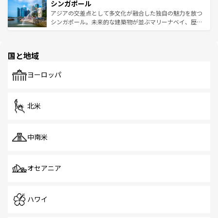
参照してほしい。
シンガポール
激する。気候は一年中温暖で、どの季節にも異なる楽しみ
み、どこを訪れても感動するはず。観光スポットが密集し
が待っている。親しみやすいタイの人々、仏教を中心とし
ており、効率よく見どころを回れるのも魅力。息をのむよ
アジアの交差点として多文化が融合した独自の魅力を放つ
た文化、そして多様な観光資源が、訪れる旅人を魅了し続
うな絶景から文化的な体験まで、香港を存分に楽しみ尽く
シンガポール。未来的な建築物が並ぶマリーナベイ、歴史
ける。 なお、新着のタイ情報は
コンテンツ一覧
を参照して
そう。 なお、新着の香港情報は
コンテンツ一覧
を参照して
と伝統を感じられるエスニックタウン、多数の緑豊かな公
ほしい。
ほしい。
園や自然保護区など、自然が調和した近代的な景観と文化
の多様性あふれるカラフルな町は、どこを歩いても新しい
国と地域
発見がある。さらに、治安のよさや充実した公共交通機関
も、旅行者にとっては魅力的なポイント。グルメも豊富
で、ホーカーズは地元の風情を楽しめる外せないスポット
ヨーロッパ
だ。訪れる人を飽きさせないシンガポールで、多様な魅力
を体感しよう。 なお、新着のシンガポール情報は
コンテン
ツ一覧
を参照してほしい。
北米
中南米
オセアニア
ハワイ