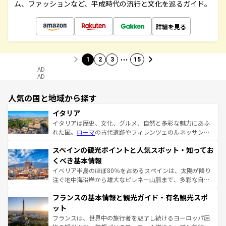
ム、ファッションなど、平成時代の流行と文化を巡るガイド。
詳細を見る
…
1
2
3
15
AD
AD
人気の国と地域から探す
イタリア
イタリアは歴史、文化、グルメ、自然と多彩な魅力にあふ
れた国。
ローマ
の古代遺跡やフィレンツェのルネッサンス
美術、ヴェネツィアの運河など、歴史あるスポットはもち
スペインの観光ポイントと人気スポット・知ってお
ろん、トスカーナの美しい田園風景やアマルフィ海岸の絶
景など、自然景観も見逃せない。観光の合間には、本場の
くべき基本情報
ピザやパスタなど、絶品のイタリア料理を堪能することも
イベリア半島のほぼ80％を占めるスペインは、太陽が降り
できる。朝目覚めてから夜眠るまで、すべての瞬間を楽し
注ぐ地中海沿岸から雄大なピレネー山脈まで、多彩な自然
ませてくれるイタリアで、忘れられない旅をしてみよう！
と文化が詰まったヨーロッパ屈指の旅行先だ。多様な地域
なお、新着のイタリア情報は
コンテンツ一覧
を参照してほ
フランスの基本情報と観光ガイド・有名観光スポ
文化が根付くこの国では、情熱的なフラメンコ、熱気あふ
しい。
れる闘牛、そして美味しいタパスが生活の一部となってい
ット
る。首都マドリードの洗練された雰囲気や、バルセロナの
フランスは、世界中の旅行者を魅了し続けるヨーロッパ屈
アートに溢れた街角から、地方では古代ローマ遺跡や中世