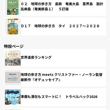
０２ 地球の歩き方 島旅 奄美大島 喜界島 加計
呂麻島（奄美群島１） ５訂版
Ｄ１７ 地球の歩き方 タイ ２０２７～２０２８
特設ページ
世界遺産ランキング
地球の歩き方 meets クリストファー・ノーラン監督
最新作『オデュッセイア』
準備も滞在もスマートに！ トラベルハック2026