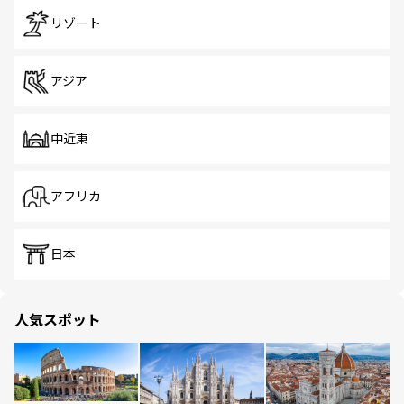
リゾート
アジア
中近東
アフリカ
日本
人気スポット