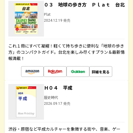
０３ 地球の歩き方 Ｐｌａｔ 台北
Plat
2024.12.19 発売
これ１冊にすべて凝縮！軽くて持ち歩きに便利な「地球の歩き
方」のコンパクトガイド。台北を楽しみ尽くすプラン＆最新情
報満載！
詳細を見る
Ｈ０４ 平成
歴史時代
2026.09.17 発売
渋谷・原宿など平成カルチャーを象徴する街や、音楽、ゲー