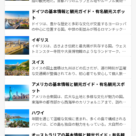
指の観光地だ。首都パリのエッフェル塔やルーブル美術館
の城塞都市、穏やかなビーチリゾートまで多彩な表情を見
といった象徴的なスポットから、田舎町の古風な美しさま
せる。地方によって風土や気候が異なるスペインはその個
ドイツの基本情報と観光ガイド・有名観光スポッ
で、幅広い魅力が詰まっている。華麗な宮殿、歴史的な大
性で訪れる人を魅了する。 なお、新着のスペイン情報は
コ
聖堂、美しいビーチ、そして豊かな自然が、訪れる者を心
ト
ンテンツ一覧
を参照してほしい。
から魅了する。また、フランスは美食の国としても知ら
ドイツは、豊かな歴史と多彩な文化が交差するヨーロッパ
れ、フランス料理はユネスコ無形文化遺産にも登録されて
の中心に位置する国。中世の街並みが残るロマンチック街
いる。シャンパンの発祥地であるランス、プロヴァンスの
道から、未来を先取りするようなモダンな都市まで多様な
香り高いラベンダー畑など、多彩な楽しみ方が可能だ。さ
イギリス
顔を持つこの国は、どこを歩いても飽きることがない。ベ
らに、パリ以外の地域にも魅力が溢れており、どの街角に
ルリンの文化的活気、バイエルン州のアルプスの絶景、そ
イギリスは、古きよき伝統と最先端が共存する国。ウェス
も豊かな歴史と文化が息づいている。パリ以外の個性あふ
してライン川沿いのワイン畑といった風景は必見。ビール
トミンスター寺院や大英博物館のようなランドマーク、歴
れる地方に足を運ぶとそれぞれで全く異なる文化を体験で
とソーセージを味わいながら地元の人と過ごす楽しい時間
史ある大学都市、美しい丘陵地帯や牧歌的な風景など、エ
きるだろう。 なお、新着のフランス情報は
コンテンツ一覧
スイス
は、お酒好きな人にはぜひ体験してほしい。 なお、新着の
リアごとに異なる魅力がある。また、優雅なアフタヌーン
を参照してほしい。
ドイツ情報は
コンテンツ一覧
を参照してほしい。
ティー、ビール好きにはたまらない英国パブ、サッカー観
スイスの国土面積は九州ほどの広さだが、運行時刻が正確
戦など、本場だからこそできる体験も豊富。イギリスを旅
な交通網が整備されており、初心者でも安心して個人旅行
して楽しみつくそう。 なお、新着のイギリス情報は
コンテ
を楽しめる。日本同様に時刻表どおりの旅が可能だ。中世
アメリカの基本情報と観光ガイド・有名観光スポ
ンツ一覧
を参照してほしい。
の建物がそのまま残る町や、スイスならではのユニークな
博物館もあり、アルプス観光だけでなく町歩きも満喫する
ット
ことができる。国民の所得が高いため物価も高いが、旅行
アメリカ合衆国は、広大な土地と多様な文化が魅力の国。
者向けの交通パス提供のサービスもあり、うまく活用すれ
東海岸の都市部から西海岸のカリフォルニアまで、訪れる
ば市内交通費無料で観光を楽しむこともできる。 なお、新
場所ごとに異なる風景と体験が待っている。ニューヨーク
着のスイス情報は
コンテンツ一覧
を参照してほしい。
ハワイ
のような巨大都市は、観光、ショッピング、エンターテイ
ンメントが詰まった刺激的なスポットだ。一方、アメリカ
年間を通じて温暖な気候に恵まれ、多くの島で構成される
西部には大自然が広がり、グランドキャニオンやイエロー
ハワイは、どの島も独自の魅力をもっている。大自然の神
ストーン国立公園といった絶景が堪能できる。さらに、南
秘を感じたいなら、火山が生み出した壮大な景観を誇るハ
オーストラリアの基本情報と観光ガイド・有名観
部のニューオーリンズでは、音楽と美食が融合した独特の
ワイ島は見逃せない。また、定番の観光地といえばオアフ