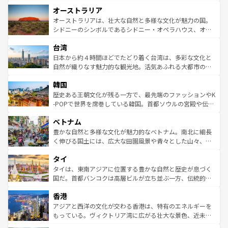
ストーン国立公園といった絶景が堪能できる。さらに、南
秘を感じたいなら、火山が生み出した壮大な景観を誇るハ
オーストラリア
部のニューオーリンズでは、音楽と美食が融合した独特の
ワイ島は見逃せない。また、定番の観光地といえばオアフ
文化が魅力。旅行者はアメリカの各地域で異なる魅力を楽
島だが、静かな自然を求めるならマウイ島やカウアイ島が
オーストラリアは、壮大な自然と多様な文化が魅力の国。
しみながら、その多様性と豊かな歴史を感じることができ
おすすめ。エメラルドグリーンに輝く海をはじめ、豊かな
シドニーのシンボルであるシドニー・オペラハウス、オー
るだろう。車でのロードトリップや列車の旅も、アメリカ
文化や歴史が息づいている。「アロハスピリット」と呼ば
ストラリア東海岸北部に広がる大サンゴ礁地帯グレートバ
ならではの贅沢な旅のスタイルだ。 なお、新着のアメリカ
台湾
れるおもてなしの心で訪れる人々を迎えてくれるハワイの
リアリーフや大陸中央部にそびえるウルル（エアーズロッ
情報は
コンテンツ一覧
を参照してほしい。
人々、おいしいローカルフードやハワイアンミュージッ
ク）、タスマニアの美しい原生林やケアンズの熱帯雨林な
日本から約４時間ほどでたどり着く台湾は、多彩な文化と
ク、伝統的なフラダンスなど、すべてがハワイの魅力を彩
ど、見どころがたくさん。また、カフェやワイン、オージ
自然が織りなす魅力的な観光地。活気あふれる大都市の台
っている。訪れるたびに新しい発見と感動が待っているハ
ービーフなどの食文化も豊かで、美味しいものであふれて
北やノスタルジックな町並みが人気な九份（ジォウフェ
ワイを、存分に味わってほしい。 なお、新着のハワイ情報
韓国
いる。アクティビティも充実しており、サーフィンやダイ
ン）、静ひつな山岳地帯である台湾東部など、都市の喧騒
は
コンテンツ一覧
を参照してほしい。
ビング、ハイキングなど、アウトドア好きにはたまらな
と山間の静けさが共存しており、訪れる人に新しい発見と
歴史ある王朝文化が残る一方で、最先端のファッションやK
い。オーストラリアの多彩な魅力を存分に味わいつくそ
驚きをもたらしてくれる。また、奥深い台湾の食文化も魅
-POPで世界を席巻している韓国。首都ソウルの宮殿や伝統
う。 なお、新着のオーストラリア情報は
コンテンツ一覧
を
力で、夜市などの屋台グルメから高級料理、ヘルシーで美
家屋が並ぶエリアでは韓国の歴史と文化に浸ることがで
参照してほしい。
ベトナム
容にもいいと評判のスイーツなど、バラエティ豊かな料理
き、地方に足を延ばせば四季折々の自然美を楽しむことが
が味わえる。 なお、新着の台湾情報は
コンテンツ一覧
を参
できる。そして、キムチや焼肉、絶品のストリートフード
豊かな自然と多様な文化が魅力的なベトナム。南北に細長
照してほしい。
まで、さまざまな韓国料理が待っている。夜には、韓国な
く伸びる国土には、広大な田園風景や青々とした山々、世
らではのナイトライフも堪能できる。あたたかいホスピタ
界遺産に登録された壮大な自然景観が点在し、都市部では
タイ
リティに包まれながら、韓国の多彩な魅力を心ゆくまで味
急速な発展と共に伝統が息づく。ハノイの古い町並みやホ
わってみてほしい。 なお、新着の韓国情報は
コンテンツ一
ーチミン市のフランス統治時代の建物も、独特の雰囲気を
タイは、東南アジアに位置する豊かな自然と歴史が息づく
覧
を参照してほしい。
醸し出している。また、バラエティの豊かさとおいしさで
国だ。首都バンコクは高層ビルが立ち並ぶ一方、伝統的な
世界中の食通を魅了してやまないベトナム料理も魅力のひ
寺院や市場がいたるところに点在し、古きよき文化と現代
香港
とつ。フォーやバインミー、ベトナムコーヒーなどは、ぜ
の活気が交差している。北部ではチェンマイなどの山岳地
ひ現地で味わいたい。どの地域を訪れてもあたたかい人々
帯で自然と触れ合い、南部ではプーケットやクラビの美し
アジアと西洋の文化が交わる香港は、特有のエネルギーを
が旅行者を迎えてくれるので、きっと忘れられない旅にな
いビーチでリゾート気分を楽しむことができる。タイ料理
もっている。ヴィクトリア湾に広がる壮大な景色、近未来
るはずだ。 なお、新着のベトナム情報は
コンテンツ一覧
を
は世界的に有名で、屋台から高級レストランまで味覚を刺
的なアートスポット、そして歴史と現代が融合した町並