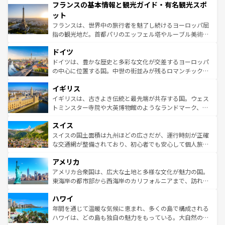
フランスの基本情報と観光ガイド・有名観光スポ
ませてくれるイタリアで、忘れられない旅をしてみよう！
文化が根付くこの国では、情熱的なフラメンコ、熱気あふ
なお、新着のイタリア情報は
コンテンツ一覧
を参照してほ
れる闘牛、そして美味しいタパスが生活の一部となってい
ット
しい。
る。首都マドリードの洗練された雰囲気や、バルセロナの
フランスは、世界中の旅行者を魅了し続けるヨーロッパ屈
アートに溢れた街角から、地方では古代ローマ遺跡や中世
指の観光地だ。首都パリのエッフェル塔やルーブル美術館
の城塞都市、穏やかなビーチリゾートまで多彩な表情を見
といった象徴的なスポットから、田舎町の古風な美しさま
せる。地方によって風土や気候が異なるスペインはその個
ドイツ
で、幅広い魅力が詰まっている。華麗な宮殿、歴史的な大
性で訪れる人を魅了する。 なお、新着のスペイン情報は
コ
聖堂、美しいビーチ、そして豊かな自然が、訪れる者を心
ドイツは、豊かな歴史と多彩な文化が交差するヨーロッパ
ンテンツ一覧
を参照してほしい。
から魅了する。また、フランスは美食の国としても知ら
の中心に位置する国。中世の街並みが残るロマンチック街
れ、フランス料理はユネスコ無形文化遺産にも登録されて
道から、未来を先取りするようなモダンな都市まで多様な
イギリス
いる。シャンパンの発祥地であるランス、プロヴァンスの
顔を持つこの国は、どこを歩いても飽きることがない。ベ
香り高いラベンダー畑など、多彩な楽しみ方が可能だ。さ
ルリンの文化的活気、バイエルン州のアルプスの絶景、そ
イギリスは、古きよき伝統と最先端が共存する国。ウェス
らに、パリ以外の地域にも魅力が溢れており、どの街角に
してライン川沿いのワイン畑といった風景は必見。ビール
トミンスター寺院や大英博物館のようなランドマーク、歴
も豊かな歴史と文化が息づいている。パリ以外の個性あふ
とソーセージを味わいながら地元の人と過ごす楽しい時間
史ある大学都市、美しい丘陵地帯や牧歌的な風景など、エ
れる地方に足を運ぶとそれぞれで全く異なる文化を体験で
スイス
は、お酒好きな人にはぜひ体験してほしい。 なお、新着の
リアごとに異なる魅力がある。また、優雅なアフタヌーン
きるだろう。 なお、新着のフランス情報は
コンテンツ一覧
ドイツ情報は
コンテンツ一覧
を参照してほしい。
ティー、ビール好きにはたまらない英国パブ、サッカー観
スイスの国土面積は九州ほどの広さだが、運行時刻が正確
を参照してほしい。
戦など、本場だからこそできる体験も豊富。イギリスを旅
な交通網が整備されており、初心者でも安心して個人旅行
して楽しみつくそう。 なお、新着のイギリス情報は
コンテ
を楽しめる。日本同様に時刻表どおりの旅が可能だ。中世
アメリカ
ンツ一覧
を参照してほしい。
の建物がそのまま残る町や、スイスならではのユニークな
博物館もあり、アルプス観光だけでなく町歩きも満喫する
アメリカ合衆国は、広大な土地と多様な文化が魅力の国。
ことができる。国民の所得が高いため物価も高いが、旅行
東海岸の都市部から西海岸のカリフォルニアまで、訪れる
者向けの交通パス提供のサービスもあり、うまく活用すれ
場所ごとに異なる風景と体験が待っている。ニューヨーク
ハワイ
ば市内交通費無料で観光を楽しむこともできる。 なお、新
のような巨大都市は、観光、ショッピング、エンターテイ
着のスイス情報は
コンテンツ一覧
を参照してほしい。
ンメントが詰まった刺激的なスポットだ。一方、アメリカ
年間を通じて温暖な気候に恵まれ、多くの島で構成される
西部には大自然が広がり、グランドキャニオンやイエロー
ハワイは、どの島も独自の魅力をもっている。大自然の神