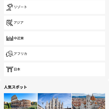
リゾート
アジア
中近東
アフリカ
日本
人気スポット