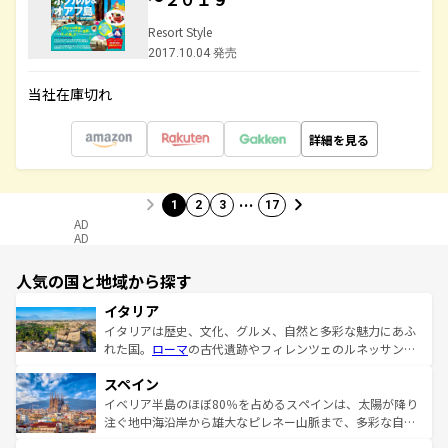
Resort Style
2017.10.04 発売
当社在庫切れ
詳細を見る
…
1
2
3
17
AD
AD
人気の国と地域から探す
イタリア
イタリアは歴史、文化、グルメ、自然と多彩な魅力にあふ
れた国。
ローマ
の古代遺跡やフィレンツェのルネッサンス
美術、ヴェネツィアの運河など、歴史あるスポットはもち
スペイン
ろん、トスカーナの美しい田園風景やアマルフィ海岸の絶
景など、自然景観も見逃せない。観光の合間には、本場の
イベリア半島のほぼ80％を占めるスペインは、太陽が降り
ピザやパスタなど、絶品のイタリア料理を堪能することも
注ぐ地中海沿岸から雄大なピレネー山脈まで、多彩な自然
できる。朝目覚めてから夜眠るまで、すべての瞬間を楽し
と文化が詰まったヨーロッパ屈指の旅行先だ。多様な地域