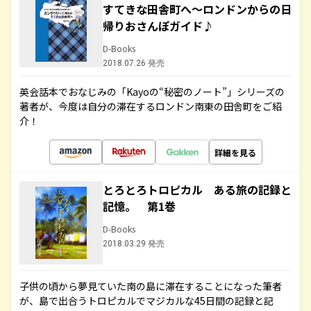
すてきな田舎町へ～ロンドンからの日
帰りおさんぽガイド♪
D-Books
2018.07.26 発売
英会話本でおなじみの「Kayoの“秘密のノート”」シリーズの
著者が、今度は自分の滞在するロンドン南東の田舎町をご紹
介！
詳細を見る
とろとろトロピカル ある旅の記録と
記憶。 第1巻
D-Books
2018.03.29 発売
子供の頃から夢見ていた南の島に滞在することになった筆者
が、島で出合うトロピカルでマジカルな45日間の記録と記