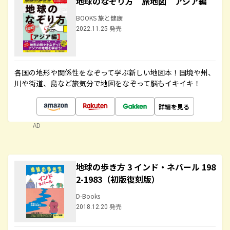
地球のなぞり方 旅地図 アジア編
BOOKS 旅と健康
2022.11.25 発売
各国の地形や関係性をなぞって学ぶ新しい地図本！国境や州、
川や街道、島など旅気分で地図をなぞって脳もイキイキ！
詳細を見る
AD
地球の歩き方 3 インド・ネパール 198
2-1983（初版復刻版）
D-Books
2018.12.20 発売