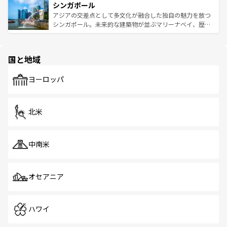
参照してほしい。
シンガポール
激する。気候は一年中温暖で、どの季節にも異なる楽しみ
み、どこを訪れても感動するはず。観光スポットが密集し
が待っている。親しみやすいタイの人々、仏教を中心とし
ており、効率よく見どころを回れるのも魅力。息をのむよ
アジアの交差点として多文化が融合した独自の魅力を放つ
た文化、そして多様な観光資源が、訪れる旅人を魅了し続
うな絶景から文化的な体験まで、香港を存分に楽しみ尽く
シンガポール。未来的な建築物が並ぶマリーナベイ、歴史
ける。 なお、新着のタイ情報は
コンテンツ一覧
を参照して
そう。 なお、新着の香港情報は
コンテンツ一覧
を参照して
と伝統を感じられるエスニックタウン、多数の緑豊かな公
ほしい。
ほしい。
園や自然保護区など、自然が調和した近代的な景観と文化
の多様性あふれるカラフルな町は、どこを歩いても新しい
国と地域
発見がある。さらに、治安のよさや充実した公共交通機関
も、旅行者にとっては魅力的なポイント。グルメも豊富
で、ホーカーズは地元の風情を楽しめる外せないスポット
ヨーロッパ
だ。訪れる人を飽きさせないシンガポールで、多様な魅力
を体感しよう。 なお、新着のシンガポール情報は
コンテン
ツ一覧
を参照してほしい。
北米
中南米
オセアニア
ハワイ