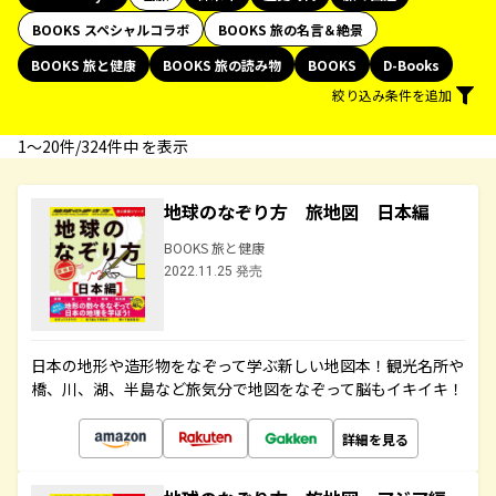
BOOKS スペシャルコラボ
BOOKS 旅の名言＆絶景
BOOKS 旅と健康
BOOKS 旅の読み物
BOOKS
D-Books
絞り込み条件を追加
1〜20件/324件中 を表示
地球のなぞり方 旅地図 日本編
BOOKS 旅と健康
2022.11.25 発売
日本の地形や造形物をなぞって学ぶ新しい地図本！観光名所や
橋、川、湖、半島など旅気分で地図をなぞって脳もイキイキ！
詳細を見る