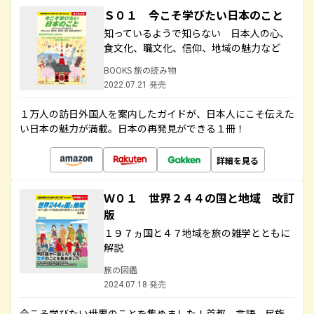
Ｓ０１ 今こそ学びたい日本のこと
知っているようで知らない 日本人の心、
食文化、職文化、信仰、地域の魅力など
BOOKS 旅の読み物
2022.07.21 発売
１万人の訪日外国人を案内したガイドが、日本人にこそ伝えた
い日本の魅力が満載。日本の再発見ができる１冊！
詳細を見る
Ｗ０１ 世界２４４の国と地域 改訂
版
１９７ヵ国と４７地域を旅の雑学とともに
解説
旅の図鑑
2024.07.18 発売
今こそ学びたい世界のことを集めました！首都、言語、民族、