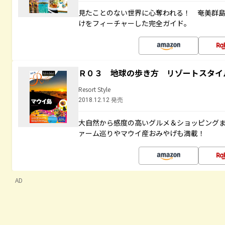
見たことのない世界に心奪われる！ 奄美群
けをフィーチャーした完全ガイド。
Ｒ０３ 地球の歩き方 リゾートスタイ
Resort Style
2018.12.12 発売
大自然から感度の高いグルメ＆ショッピング
ァーム巡りやマウイ産おみやげも満載！
AD