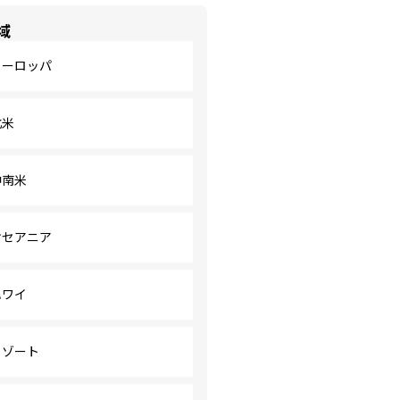
域
ヨーロッパ
北米
中南米
オセアニア
ハワイ
リゾート