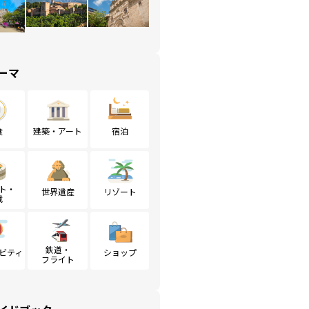
ーマ
食
建築・アート
宿泊
ト・
世界遺産
リゾート
戦
鉄道・
ビティ
ショップ
フライト