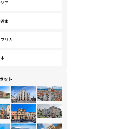
アジア
中近東
アフリカ
日本
ポット