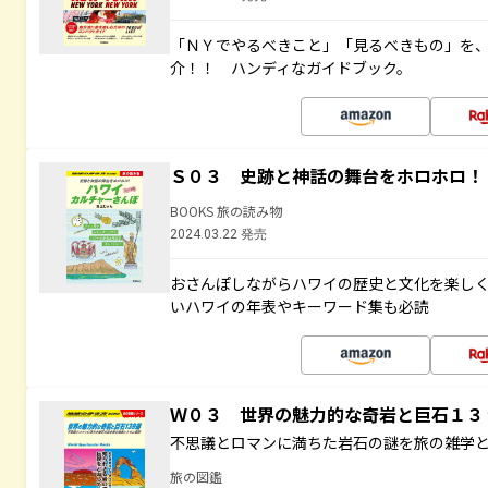
「ＮＹでやるべきこと」「見るべきもの」を
介！！ ハンディなガイドブック。
Ｓ０３ 史跡と神話の舞台をホロホロ！
BOOKS 旅の読み物
2024.03.22 発売
おさんぽしながらハワイの歴史と文化を楽し
いハワイの年表やキーワード集も必読
Ｗ０３ 世界の魅力的な奇岩と巨石１
不思議とロマンに満ちた岩石の謎を旅の雑学
旅の図鑑