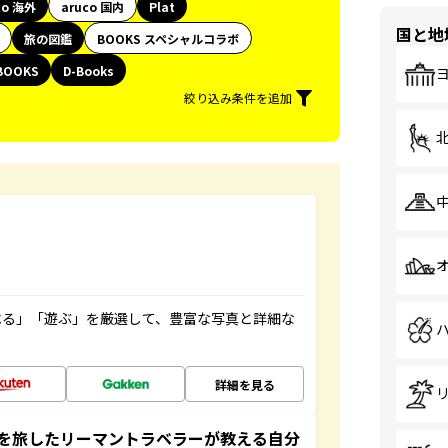
co 海外
aruco 国内
Plat
国と地
旅の図鑑
BOOKS スペシャルコラボ
BOOKS
D-Books
絞り込み条件を追加
べる」「遊ぶ」を厳選して、豊富な写真と詳細な
詳細を見る
を旅したリーマントラベラーが教える自分