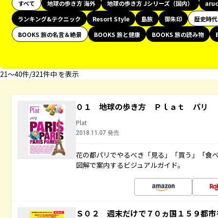
すべて
地球の歩き方 海外
地球の歩き方 Jシリーズ（国内）
aru
ランキング&テクニック
Resort Style
島旅
御朱印
歴史時代
BOOKS 旅の名言＆絶景
BOOKS 旅と健康
BOOKS 旅の読み物
21〜40件/321件中 を表示
０１ 地球の歩き方 Ｐｌａｔ パリ
Plat
2018.11.07 発売
花の都パリでやるべき「見る」「買う」「食
図解で案内するビジュアルガイド。
Ｓ０２ 週末だけで７０ヵ国１５９都市