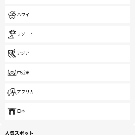
ハワイ
リゾート
アジア
中近東
アフリカ
日本
人気スポット