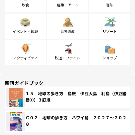
飲食
建築・アート
宿泊
イベント・観戦
世界遺産
リゾート
アクティビティ
鉄道・フライト
ショップ
新刊ガイドブック
１５ 地球の歩き方 島旅 伊豆大島 利島（伊豆諸
島①）３訂版
Ｃ０２ 地球の歩き方 ハワイ島 ２０２７～２０２
８