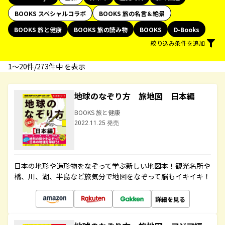
BOOKS スペシャルコラボ
BOOKS 旅の名言＆絶景
BOOKS 旅と健康
BOOKS 旅の読み物
BOOKS
D-Books
絞り込み条件を追加
1〜20件/273件中 を表示
地球のなぞり方 旅地図 日本編
BOOKS 旅と健康
2022.11.25 発売
日本の地形や造形物をなぞって学ぶ新しい地図本！観光名所や
橋、川、湖、半島など旅気分で地図をなぞって脳もイキイキ！
詳細を見る