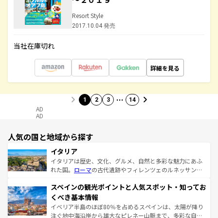
Resort Style
2017.10.04 発売
当社在庫切れ
詳細を見る
…
1
2
3
14
AD
AD
人気の国と地域から探す
イタリア
イタリアは歴史、文化、グルメ、自然と多彩な魅力にあふ
れた国。
ローマ
の古代遺跡やフィレンツェのルネッサンス
美術、ヴェネツィアの運河など、歴史あるスポットはもち
スペインの観光ポイントと人気スポット・知ってお
ろん、トスカーナの美しい田園風景やアマルフィ海岸の絶
景など、自然景観も見逃せない。観光の合間には、本場の
くべき基本情報
ピザやパスタなど、絶品のイタリア料理を堪能することも
イベリア半島のほぼ80％を占めるスペインは、太陽が降り
できる。朝目覚めてから夜眠るまで、すべての瞬間を楽し
注ぐ地中海沿岸から雄大なピレネー山脈まで、多彩な自然