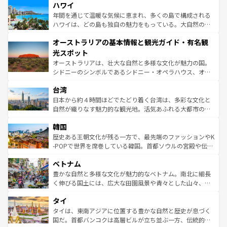
着のスイス情報は
コンテンツ一覧
を参照してほしい。
ハワイ
のような巨大都市は、観光、ショッピング、エンターテイ
ンメントが詰まった刺激的なスポットだ。一方、アメリカ
年間を通じて温暖な気候に恵まれ、多くの島で構成される
西部には大自然が広がり、グランドキャニオンやイエロー
ハワイは、どの島も独自の魅力をもっている。大自然の神
ストーン国立公園といった絶景が堪能できる。さらに、南
秘を感じたいなら、火山が生み出した壮大な景観を誇るハ
オーストラリアの基本情報と観光ガイド・有名観
部のニューオーリンズでは、音楽と美食が融合した独特の
ワイ島は見逃せない。また、定番の観光地といえばオアフ
文化が魅力。旅行者はアメリカの各地域で異なる魅力を楽
島だが、静かな自然を求めるならマウイ島やカウアイ島が
光スポット
しみながら、その多様性と豊かな歴史を感じることができ
おすすめ。エメラルドグリーンに輝く海をはじめ、豊かな
オーストラリアは、壮大な自然と多様な文化が魅力の国。
るだろう。車でのロードトリップや列車の旅も、アメリカ
文化や歴史が息づいている。「アロハスピリット」と呼ば
シドニーのシンボルであるシドニー・オペラハウス、オー
ならではの贅沢な旅のスタイルだ。 なお、新着のアメリカ
れるおもてなしの心で訪れる人々を迎えてくれるハワイの
ストラリア東海岸北部に広がる大サンゴ礁地帯グレートバ
情報は
コンテンツ一覧
を参照してほしい。
人々、おいしいローカルフードやハワイアンミュージッ
台湾
リアリーフや大陸中央部にそびえるウルル（エアーズロッ
ク、伝統的なフラダンスなど、すべてがハワイの魅力を彩
ク）、タスマニアの美しい原生林やケアンズの熱帯雨林な
日本から約４時間ほどでたどり着く台湾は、多彩な文化と
っている。訪れるたびに新しい発見と感動が待っているハ
ど、見どころがたくさん。また、カフェやワイン、オージ
自然が織りなす魅力的な観光地。活気あふれる大都市の台
ワイを、存分に味わってほしい。 なお、新着のハワイ情報
ービーフなどの食文化も豊かで、美味しいものであふれて
北やノスタルジックな町並みが人気な九份（ジォウフェ
は
コンテンツ一覧
を参照してほしい。
韓国
いる。アクティビティも充実しており、サーフィンやダイ
ン）、静ひつな山岳地帯である台湾東部など、都市の喧騒
ビング、ハイキングなど、アウトドア好きにはたまらな
と山間の静けさが共存しており、訪れる人に新しい発見と
歴史ある王朝文化が残る一方で、最先端のファッションやK
い。オーストラリアの多彩な魅力を存分に味わいつくそ
驚きをもたらしてくれる。また、奥深い台湾の食文化も魅
-POPで世界を席巻している韓国。首都ソウルの宮殿や伝統
う。 なお、新着のオーストラリア情報は
コンテンツ一覧
を
力で、夜市などの屋台グルメから高級料理、ヘルシーで美
家屋が並ぶエリアでは韓国の歴史と文化に浸ることがで
参照してほしい。
ベトナム
容にもいいと評判のスイーツなど、バラエティ豊かな料理
き、地方に足を延ばせば四季折々の自然美を楽しむことが
が味わえる。 なお、新着の台湾情報は
コンテンツ一覧
を参
できる。そして、キムチや焼肉、絶品のストリートフード
豊かな自然と多様な文化が魅力的なベトナム。南北に細長
照してほしい。
まで、さまざまな韓国料理が待っている。夜には、韓国な
く伸びる国土には、広大な田園風景や青々とした山々、世
らではのナイトライフも堪能できる。あたたかいホスピタ
界遺産に登録された壮大な自然景観が点在し、都市部では
タイ
リティに包まれながら、韓国の多彩な魅力を心ゆくまで味
急速な発展と共に伝統が息づく。ハノイの古い町並みやホ
わってみてほしい。 なお、新着の韓国情報は
コンテンツ一
ーチミン市のフランス統治時代の建物も、独特の雰囲気を
タイは、東南アジアに位置する豊かな自然と歴史が息づく
覧
を参照してほしい。
醸し出している。また、バラエティの豊かさとおいしさで
国だ。首都バンコクは高層ビルが立ち並ぶ一方、伝統的な