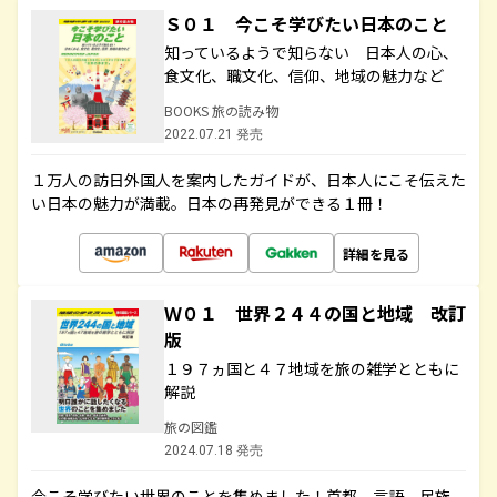
Ｓ０１ 今こそ学びたい日本のこと
知っているようで知らない 日本人の心、
食文化、職文化、信仰、地域の魅力など
BOOKS 旅の読み物
2022.07.21 発売
１万人の訪日外国人を案内したガイドが、日本人にこそ伝えた
い日本の魅力が満載。日本の再発見ができる１冊！
詳細を見る
Ｗ０１ 世界２４４の国と地域 改訂
版
１９７ヵ国と４７地域を旅の雑学とともに
解説
旅の図鑑
2024.07.18 発売
今こそ学びたい世界のことを集めました！首都、言語、民族、