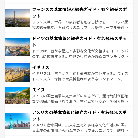
ませてくれるイタリアで、忘れられない旅をしてみよう！
と文化が詰まったヨーロッパ屈指の旅行先だ。多様な地域
なお、新着のイタリア情報は
コンテンツ一覧
を参照してほ
フランスの基本情報と観光ガイド・有名観光スポ
文化が根付くこの国では、情熱的なフラメンコ、熱気あふ
しい。
れる闘牛、そして美味しいタパスが生活の一部となってい
ット
る。首都マドリードの洗練された雰囲気や、バルセロナの
フランスは、世界中の旅行者を魅了し続けるヨーロッパ屈
アートに溢れた街角から、地方では古代ローマ遺跡や中世
指の観光地だ。首都パリのエッフェル塔やルーブル美術館
の城塞都市、穏やかなビーチリゾートまで多彩な表情を見
といった象徴的なスポットから、田舎町の古風な美しさま
せる。地方によって風土や気候が異なるスペインはその個
ドイツの基本情報と観光ガイド・有名観光スポッ
で、幅広い魅力が詰まっている。華麗な宮殿、歴史的な大
性で訪れる人を魅了する。 なお、新着のスペイン情報は
コ
聖堂、美しいビーチ、そして豊かな自然が、訪れる者を心
ト
ンテンツ一覧
を参照してほしい。
から魅了する。また、フランスは美食の国としても知ら
ドイツは、豊かな歴史と多彩な文化が交差するヨーロッパ
れ、フランス料理はユネスコ無形文化遺産にも登録されて
の中心に位置する国。中世の街並みが残るロマンチック街
いる。シャンパンの発祥地であるランス、プロヴァンスの
道から、未来を先取りするようなモダンな都市まで多様な
香り高いラベンダー畑など、多彩な楽しみ方が可能だ。さ
イギリス
顔を持つこの国は、どこを歩いても飽きることがない。ベ
らに、パリ以外の地域にも魅力が溢れており、どの街角に
ルリンの文化的活気、バイエルン州のアルプスの絶景、そ
イギリスは、古きよき伝統と最先端が共存する国。ウェス
も豊かな歴史と文化が息づいている。パリ以外の個性あふ
してライン川沿いのワイン畑といった風景は必見。ビール
トミンスター寺院や大英博物館のようなランドマーク、歴
れる地方に足を運ぶとそれぞれで全く異なる文化を体験で
とソーセージを味わいながら地元の人と過ごす楽しい時間
史ある大学都市、美しい丘陵地帯や牧歌的な風景など、エ
きるだろう。 なお、新着のフランス情報は
コンテンツ一覧
スイス
は、お酒好きな人にはぜひ体験してほしい。 なお、新着の
リアごとに異なる魅力がある。また、優雅なアフタヌーン
を参照してほしい。
ドイツ情報は
コンテンツ一覧
を参照してほしい。
ティー、ビール好きにはたまらない英国パブ、サッカー観
スイスの国土面積は九州ほどの広さだが、運行時刻が正確
戦など、本場だからこそできる体験も豊富。イギリスを旅
な交通網が整備されており、初心者でも安心して個人旅行
して楽しみつくそう。 なお、新着のイギリス情報は
コンテ
を楽しめる。日本同様に時刻表どおりの旅が可能だ。中世
アメリカの基本情報と観光ガイド・有名観光スポ
ンツ一覧
を参照してほしい。
の建物がそのまま残る町や、スイスならではのユニークな
博物館もあり、アルプス観光だけでなく町歩きも満喫する
ット
ことができる。国民の所得が高いため物価も高いが、旅行
アメリカ合衆国は、広大な土地と多様な文化が魅力の国。
者向けの交通パス提供のサービスもあり、うまく活用すれ
東海岸の都市部から西海岸のカリフォルニアまで、訪れる
ば市内交通費無料で観光を楽しむこともできる。 なお、新
場所ごとに異なる風景と体験が待っている。ニューヨーク