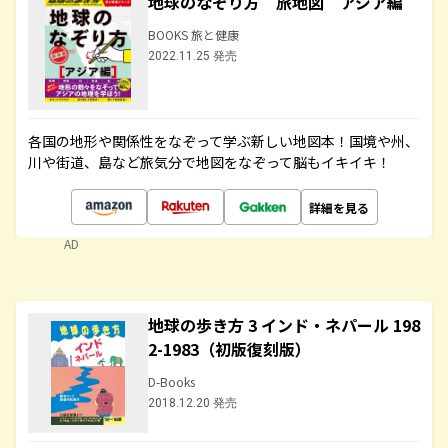
地球のなぞり方 旅地図 アジア編
BOOKS 旅と健康
2022.11.25 発売
各国の地形や関係性をなぞって学ぶ新しい地図本！国境や州、
川や街道、島など旅気分で地図をなぞって脳もイキイキ！
詳細を見る
AD
地球の歩き方 3 インド・ネパール 198
2-1983（初版復刻版）
D-Books
2018.12.20 発売