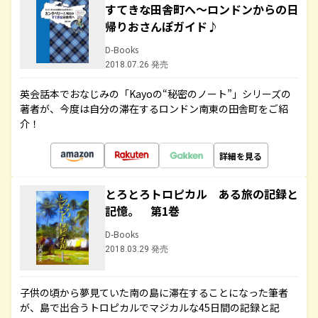
すてきな田舎町へ～ロンドンからの日
帰りおさんぽガイド♪
D-Books
2018.07.26 発売
英会話本でおなじみの「Kayoの“秘密のノート”」シリーズの
著者が、今度は自分の滞在するロンドン南東の田舎町をご紹
介！
詳細を見る
とろとろトロピカル ある旅の記録と
記憶。 第1巻
D-Books
2018.03.29 発売
子供の頃から夢見ていた南の島に滞在することになった筆者
が、島で出合うトロピカルでマジカルな45日間の記録と記