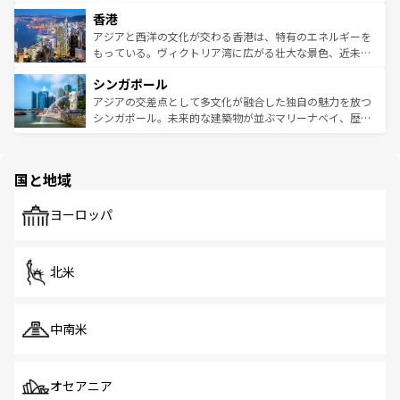
世界中の食通を魅了してやまないベトナム料理も魅力のひ
寺院や市場がいたるところに点在し、古きよき文化と現代
香港
とつ。フォーやバインミー、ベトナムコーヒーなどは、ぜ
の活気が交差している。北部ではチェンマイなどの山岳地
ひ現地で味わいたい。どの地域を訪れてもあたたかい人々
帯で自然と触れ合い、南部ではプーケットやクラビの美し
アジアと西洋の文化が交わる香港は、特有のエネルギーを
が旅行者を迎えてくれるので、きっと忘れられない旅にな
いビーチでリゾート気分を楽しむことができる。タイ料理
もっている。ヴィクトリア湾に広がる壮大な景色、近未来
るはずだ。 なお、新着のベトナム情報は
コンテンツ一覧
を
は世界的に有名で、屋台から高級レストランまで味覚を刺
的なアートスポット、そして歴史と現代が融合した町並
参照してほしい。
シンガポール
激する。気候は一年中温暖で、どの季節にも異なる楽しみ
み、どこを訪れても感動するはず。観光スポットが密集し
が待っている。親しみやすいタイの人々、仏教を中心とし
ており、効率よく見どころを回れるのも魅力。息をのむよ
アジアの交差点として多文化が融合した独自の魅力を放つ
た文化、そして多様な観光資源が、訪れる旅人を魅了し続
うな絶景から文化的な体験まで、香港を存分に楽しみ尽く
シンガポール。未来的な建築物が並ぶマリーナベイ、歴史
ける。 なお、新着のタイ情報は
コンテンツ一覧
を参照して
そう。 なお、新着の香港情報は
コンテンツ一覧
を参照して
と伝統を感じられるエスニックタウン、多数の緑豊かな公
ほしい。
ほしい。
園や自然保護区など、自然が調和した近代的な景観と文化
の多様性あふれるカラフルな町は、どこを歩いても新しい
国と地域
発見がある。さらに、治安のよさや充実した公共交通機関
も、旅行者にとっては魅力的なポイント。グルメも豊富
で、ホーカーズは地元の風情を楽しめる外せないスポット
ヨーロッパ
だ。訪れる人を飽きさせないシンガポールで、多様な魅力
を体感しよう。 なお、新着のシンガポール情報は
コンテン
ツ一覧
を参照してほしい。
北米
中南米
オセアニア