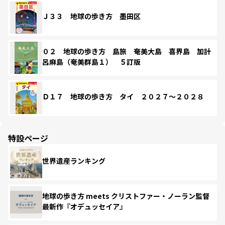
Ｊ３３ 地球の歩き方 墨田区
０２ 地球の歩き方 島旅 奄美大島 喜界島 加計
呂麻島（奄美群島１） ５訂版
Ｄ１７ 地球の歩き方 タイ ２０２７～２０２８
特設ページ
世界遺産ランキング
地球の歩き方 meets クリストファー・ノーラン監督
最新作『オデュッセイア』