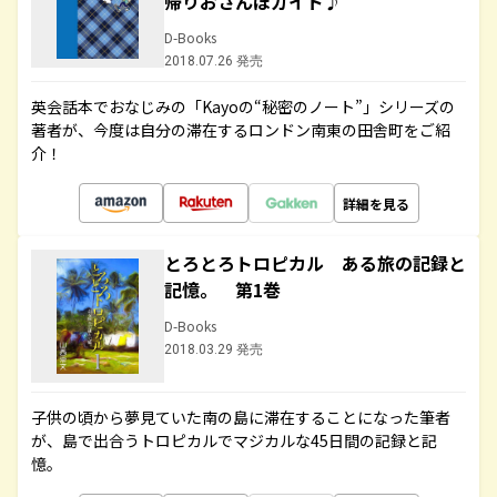
帰りおさんぽガイド♪
D-Books
2018.07.26 発売
英会話本でおなじみの「Kayoの“秘密のノート”」シリーズの
著者が、今度は自分の滞在するロンドン南東の田舎町をご紹
介！
詳細を見る
とろとろトロピカル ある旅の記録と
記憶。 第1巻
D-Books
2018.03.29 発売
子供の頃から夢見ていた南の島に滞在することになった筆者
が、島で出合うトロピカルでマジカルな45日間の記録と記
憶。