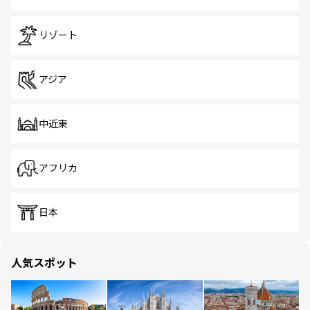
リゾート
アジア
中近東
アフリカ
日本
人気スポット