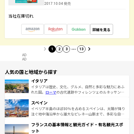
2017.10.04 発売
当社在庫切れ
詳細を見る
…
1
2
3
13
AD
AD
人気の国と地域から探す
イタリア
イタリアは歴史、文化、グルメ、自然と多彩な魅力にあふ
れた国。
ローマ
の古代遺跡やフィレンツェのルネッサンス
美術、ヴェネツィアの運河など、歴史あるスポットはもち
スペイン
ろん、トスカーナの美しい田園風景やアマルフィ海岸の絶
景など、自然景観も見逃せない。観光の合間には、本場の
イベリア半島のほぼ80％を占めるスペインは、太陽が降り
ピザやパスタなど、絶品のイタリア料理を堪能することも
注ぐ地中海沿岸から雄大なピレネー山脈まで、多彩な自然
できる。朝目覚めてから夜眠るまで、すべての瞬間を楽し
と文化が詰まったヨーロッパ屈指の旅行先だ。多様な地域
フランスの基本情報と観光ガイド・有名観光スポ
ませてくれるイタリアで、忘れられない旅をしてみよう！
文化が根付くこの国では、情熱的なフラメンコ、熱気あふ
なお、新着のイタリア情報は
コンテンツ一覧
を参照してほ
れる闘牛、そして美味しいタパスが生活の一部となってい
ット