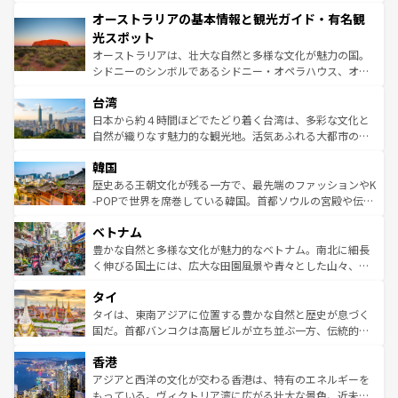
ストーン国立公園といった絶景が堪能できる。さらに、南
秘を感じたいなら、火山が生み出した壮大な景観を誇るハ
オーストラリアの基本情報と観光ガイド・有名観
部のニューオーリンズでは、音楽と美食が融合した独特の
ワイ島は見逃せない。また、定番の観光地といえばオアフ
文化が魅力。旅行者はアメリカの各地域で異なる魅力を楽
島だが、静かな自然を求めるならマウイ島やカウアイ島が
光スポット
しみながら、その多様性と豊かな歴史を感じることができ
おすすめ。エメラルドグリーンに輝く海をはじめ、豊かな
オーストラリアは、壮大な自然と多様な文化が魅力の国。
るだろう。車でのロードトリップや列車の旅も、アメリカ
文化や歴史が息づいている。「アロハスピリット」と呼ば
シドニーのシンボルであるシドニー・オペラハウス、オー
ならではの贅沢な旅のスタイルだ。 なお、新着のアメリカ
れるおもてなしの心で訪れる人々を迎えてくれるハワイの
ストラリア東海岸北部に広がる大サンゴ礁地帯グレートバ
情報は
コンテンツ一覧
を参照してほしい。
人々、おいしいローカルフードやハワイアンミュージッ
台湾
リアリーフや大陸中央部にそびえるウルル（エアーズロッ
ク、伝統的なフラダンスなど、すべてがハワイの魅力を彩
ク）、タスマニアの美しい原生林やケアンズの熱帯雨林な
日本から約４時間ほどでたどり着く台湾は、多彩な文化と
っている。訪れるたびに新しい発見と感動が待っているハ
ど、見どころがたくさん。また、カフェやワイン、オージ
自然が織りなす魅力的な観光地。活気あふれる大都市の台
ワイを、存分に味わってほしい。 なお、新着のハワイ情報
ービーフなどの食文化も豊かで、美味しいものであふれて
北やノスタルジックな町並みが人気な九份（ジォウフェ
は
コンテンツ一覧
を参照してほしい。
韓国
いる。アクティビティも充実しており、サーフィンやダイ
ン）、静ひつな山岳地帯である台湾東部など、都市の喧騒
ビング、ハイキングなど、アウトドア好きにはたまらな
と山間の静けさが共存しており、訪れる人に新しい発見と
歴史ある王朝文化が残る一方で、最先端のファッションやK
い。オーストラリアの多彩な魅力を存分に味わいつくそ
驚きをもたらしてくれる。また、奥深い台湾の食文化も魅
-POPで世界を席巻している韓国。首都ソウルの宮殿や伝統
う。 なお、新着のオーストラリア情報は
コンテンツ一覧
を
力で、夜市などの屋台グルメから高級料理、ヘルシーで美
家屋が並ぶエリアでは韓国の歴史と文化に浸ることがで
参照してほしい。
ベトナム
容にもいいと評判のスイーツなど、バラエティ豊かな料理
き、地方に足を延ばせば四季折々の自然美を楽しむことが
が味わえる。 なお、新着の台湾情報は
コンテンツ一覧
を参
できる。そして、キムチや焼肉、絶品のストリートフード
豊かな自然と多様な文化が魅力的なベトナム。南北に細長
照してほしい。
まで、さまざまな韓国料理が待っている。夜には、韓国な
く伸びる国土には、広大な田園風景や青々とした山々、世
らではのナイトライフも堪能できる。あたたかいホスピタ
界遺産に登録された壮大な自然景観が点在し、都市部では
タイ
リティに包まれながら、韓国の多彩な魅力を心ゆくまで味
急速な発展と共に伝統が息づく。ハノイの古い町並みやホ
わってみてほしい。 なお、新着の韓国情報は
コンテンツ一
ーチミン市のフランス統治時代の建物も、独特の雰囲気を
タイは、東南アジアに位置する豊かな自然と歴史が息づく
覧
を参照してほしい。
醸し出している。また、バラエティの豊かさとおいしさで
国だ。首都バンコクは高層ビルが立ち並ぶ一方、伝統的な
世界中の食通を魅了してやまないベトナム料理も魅力のひ
寺院や市場がいたるところに点在し、古きよき文化と現代
香港
とつ。フォーやバインミー、ベトナムコーヒーなどは、ぜ
の活気が交差している。北部ではチェンマイなどの山岳地
ひ現地で味わいたい。どの地域を訪れてもあたたかい人々
帯で自然と触れ合い、南部ではプーケットやクラビの美し
アジアと西洋の文化が交わる香港は、特有のエネルギーを
が旅行者を迎えてくれるので、きっと忘れられない旅にな
いビーチでリゾート気分を楽しむことができる。タイ料理
もっている。ヴィクトリア湾に広がる壮大な景色、近未来