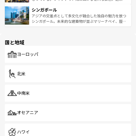
るはずだ。 なお、新着のベトナム情報は
コンテンツ一覧
を
は世界的に有名で、屋台から高級レストランまで味覚を刺
的なアートスポット、そして歴史と現代が融合した町並
参照してほしい。
シンガポール
激する。気候は一年中温暖で、どの季節にも異なる楽しみ
み、どこを訪れても感動するはず。観光スポットが密集し
が待っている。親しみやすいタイの人々、仏教を中心とし
ており、効率よく見どころを回れるのも魅力。息をのむよ
アジアの交差点として多文化が融合した独自の魅力を放つ
た文化、そして多様な観光資源が、訪れる旅人を魅了し続
うな絶景から文化的な体験まで、香港を存分に楽しみ尽く
シンガポール。未来的な建築物が並ぶマリーナベイ、歴史
ける。 なお、新着のタイ情報は
コンテンツ一覧
を参照して
そう。 なお、新着の香港情報は
コンテンツ一覧
を参照して
と伝統を感じられるエスニックタウン、多数の緑豊かな公
ほしい。
ほしい。
園や自然保護区など、自然が調和した近代的な景観と文化
の多様性あふれるカラフルな町は、どこを歩いても新しい
国と地域
発見がある。さらに、治安のよさや充実した公共交通機関
も、旅行者にとっては魅力的なポイント。グルメも豊富
で、ホーカーズは地元の風情を楽しめる外せないスポット
ヨーロッパ
だ。訪れる人を飽きさせないシンガポールで、多様な魅力
を体感しよう。 なお、新着のシンガポール情報は
コンテン
ツ一覧
を参照してほしい。
北米
中南米
オセアニア
ハワイ