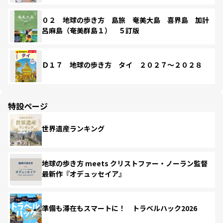
０２ 地球の歩き方 島旅 奄美大島 喜界島 加計
呂麻島（奄美群島１） ５訂版
Ｄ１７ 地球の歩き方 タイ ２０２７～２０２８
特設ページ
世界遺産ランキング
地球の歩き方 meets クリストファー・ノーラン監督
最新作『オデュッセイア』
準備も滞在もスマートに！ トラベルハック2026