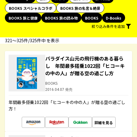
BOOKS スペシャルコラボ
BOOKS 旅の名言＆絶景
BOOKS 旅と健康
BOOKS 旅の読み物
BOOKS
D-Books
絞り込み条件を追加
321〜325件/325件中 を表示
パラダイス山元の飛行機のある暮ら
し 年間最多搭乗1022回「ヒコーキ
の中の人」が贈る空の過ごし方
BOOKS
2016.04.07 発売
年間最多搭乗1022回「ヒコーキの中の人」が贈る空の過ごし
方！
詳細を見る