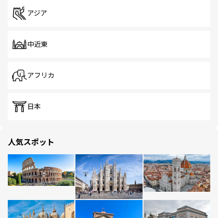
アジア
中近東
アフリカ
日本
人気スポット