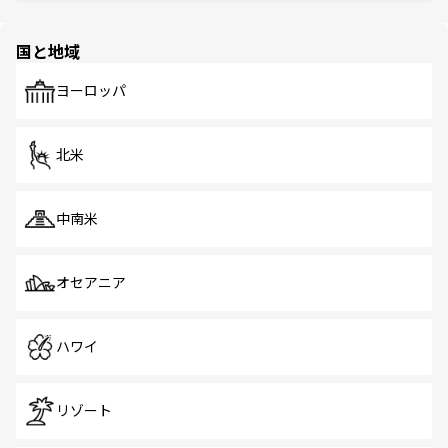
ほしい。
ほしい。
園や自然保護区など、自然が調和した近代的な景観と文化
の多様性あふれるカラフルな町は、どこを歩いても新しい
国と地域
発見がある。さらに、治安のよさや充実した公共交通機関
も、旅行者にとっては魅力的なポイント。グルメも豊富
で、ホーカーズは地元の風情を楽しめる外せないスポット
ヨーロッパ
だ。訪れる人を飽きさせないシンガポールで、多様な魅力
を体感しよう。 なお、新着のシンガポール情報は
コンテン
ツ一覧
を参照してほしい。
北米
中南米
オセアニア
ハワイ
リゾート