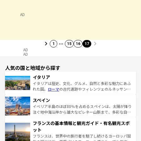
AD
…
1
15
16
17
AD
AD
人気の国と地域から探す
イタリア
イタリアは歴史、文化、グルメ、自然と多彩な魅力にあふ
れた国。
ローマ
の古代遺跡やフィレンツェのルネッサンス
美術、ヴェネツィアの運河など、歴史あるスポットはもち
スペイン
ろん、トスカーナの美しい田園風景やアマルフィ海岸の絶
景など、自然景観も見逃せない。観光の合間には、本場の
イベリア半島のほぼ80％を占めるスペインは、太陽が降り
ピザやパスタなど、絶品のイタリア料理を堪能することも
注ぐ地中海沿岸から雄大なピレネー山脈まで、多彩な自然
できる。朝目覚めてから夜眠るまで、すべての瞬間を楽し
と文化が詰まったヨーロッパ屈指の旅行先だ。多様な地域
フランスの基本情報と観光ガイド・有名観光スポ
ませてくれるイタリアで、忘れられない旅をしてみよう！
文化が根付くこの国では、情熱的なフラメンコ、熱気あふ
なお、新着のイタリア情報は
コンテンツ一覧
を参照してほ
れる闘牛、そして美味しいタパスが生活の一部となってい
ット
しい。
る。首都マドリードの洗練された雰囲気や、バルセロナの
フランスは、世界中の旅行者を魅了し続けるヨーロッパ屈
アートに溢れた街角から、地方では古代ローマ遺跡や中世