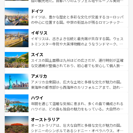
指の観光地だ。首都パリのエッフェル塔やルーブル美術館
の城塞都市、穏やかなビーチリゾートまで多彩な表情を見
といった象徴的なスポットから、田舎町の古風な美しさま
せる。地方によって風土や気候が異なるスペインはその個
ドイツ
で、幅広い魅力が詰まっている。華麗な宮殿、歴史的な大
性で訪れる人を魅了する。 なお、新着のスペイン情報は
コ
聖堂、美しいビーチ、そして豊かな自然が、訪れる者を心
ドイツは、豊かな歴史と多彩な文化が交差するヨーロッパ
ンテンツ一覧
を参照してほしい。
から魅了する。また、フランスは美食の国としても知ら
の中心に位置する国。中世の街並みが残るロマンチック街
れ、フランス料理はユネスコ無形文化遺産にも登録されて
道から、未来を先取りするようなモダンな都市まで多様な
イギリス
いる。シャンパンの発祥地であるランス、プロヴァンスの
顔を持つこの国は、どこを歩いても飽きることがない。ベ
香り高いラベンダー畑など、多彩な楽しみ方が可能だ。さ
ルリンの文化的活気、バイエルン州のアルプスの絶景、そ
イギリスは、古きよき伝統と最先端が共存する国。ウェス
らに、パリ以外の地域にも魅力が溢れており、どの街角に
してライン川沿いのワイン畑といった風景は必見。ビール
トミンスター寺院や大英博物館のようなランドマーク、歴
も豊かな歴史と文化が息づいている。パリ以外の個性あふ
とソーセージを味わいながら地元の人と過ごす楽しい時間
史ある大学都市、美しい丘陵地帯や牧歌的な風景など、エ
れる地方に足を運ぶとそれぞれで全く異なる文化を体験で
スイス
は、お酒好きな人にはぜひ体験してほしい。 なお、新着の
リアごとに異なる魅力がある。また、優雅なアフタヌーン
きるだろう。 なお、新着のフランス情報は
コンテンツ一覧
ドイツ情報は
コンテンツ一覧
を参照してほしい。
ティー、ビール好きにはたまらない英国パブ、サッカー観
スイスの国土面積は九州ほどの広さだが、運行時刻が正確
を参照してほしい。
戦など、本場だからこそできる体験も豊富。イギリスを旅
な交通網が整備されており、初心者でも安心して個人旅行
して楽しみつくそう。 なお、新着のイギリス情報は
コンテ
を楽しめる。日本同様に時刻表どおりの旅が可能だ。中世
アメリカ
ンツ一覧
を参照してほしい。
の建物がそのまま残る町や、スイスならではのユニークな
博物館もあり、アルプス観光だけでなく町歩きも満喫する
アメリカ合衆国は、広大な土地と多様な文化が魅力の国。
ことができる。国民の所得が高いため物価も高いが、旅行
東海岸の都市部から西海岸のカリフォルニアまで、訪れる
者向けの交通パス提供のサービスもあり、うまく活用すれ
場所ごとに異なる風景と体験が待っている。ニューヨーク
ハワイ
ば市内交通費無料で観光を楽しむこともできる。 なお、新
のような巨大都市は、観光、ショッピング、エンターテイ
着のスイス情報は
コンテンツ一覧
を参照してほしい。
ンメントが詰まった刺激的なスポットだ。一方、アメリカ
年間を通じて温暖な気候に恵まれ、多くの島で構成される
西部には大自然が広がり、グランドキャニオンやイエロー
ハワイは、どの島も独自の魅力をもっている。大自然の神
ストーン国立公園といった絶景が堪能できる。さらに、南
秘を感じたいなら、火山が生み出した壮大な景観を誇るハ
オーストラリア
部のニューオーリンズでは、音楽と美食が融合した独特の
ワイ島は見逃せない。また、定番の観光地といえばオアフ
文化が魅力。旅行者はアメリカの各地域で異なる魅力を楽
島だが、静かな自然を求めるならマウイ島やカウアイ島が
オーストラリアは、壮大な自然と多様な文化が魅力の国。
しみながら、その多様性と豊かな歴史を感じることができ
おすすめ。エメラルドグリーンに輝く海をはじめ、豊かな
シドニーのシンボルであるシドニー・オペラハウス、オー