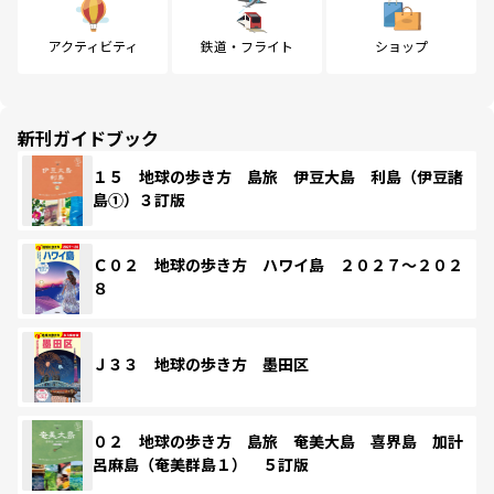
アクティビティ
鉄道・フライト
ショップ
新刊ガイドブック
１５ 地球の歩き方 島旅 伊豆大島 利島（伊豆諸
島①）３訂版
Ｃ０２ 地球の歩き方 ハワイ島 ２０２７～２０２
８
Ｊ３３ 地球の歩き方 墨田区
０２ 地球の歩き方 島旅 奄美大島 喜界島 加計
呂麻島（奄美群島１） ５訂版