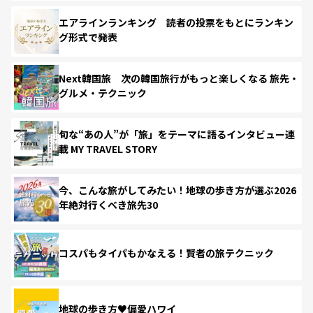
エアラインランキング 読者の投票をもとにランキン
グ形式で発表
Next韓国旅 次の韓国旅行がもっと楽しくなる 旅先・
グルメ・テクニック
旬な“あの人”が「旅」をテーマに語るインタビュー連
載 MY TRAVEL STORY
今、こんな旅がしてみたい！地球の歩き方が選ぶ2026
年絶対行くべき旅先30
コスパもタイパもかなえる！賢者の旅テクニック
地球の歩き方♥偏愛ハワイ