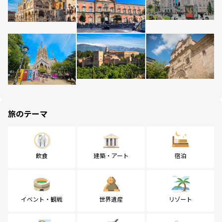
旅のテーマ
飲食
建築・アート
宿泊
イベント・観戦
世界遺産
リゾート