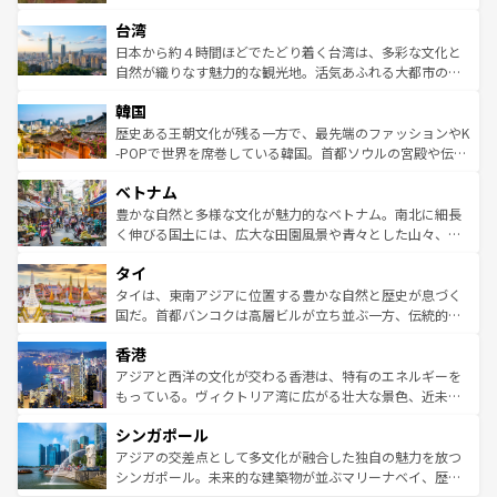
るだろう。車でのロードトリップや列車の旅も、アメリカ
文化や歴史が息づいている。「アロハスピリット」と呼ば
ストラリア東海岸北部に広がる大サンゴ礁地帯グレートバ
ならではの贅沢な旅のスタイルだ。 なお、新着のアメリカ
台湾
れるおもてなしの心で訪れる人々を迎えてくれるハワイの
リアリーフや大陸中央部にそびえるウルル（エアーズロッ
情報は
コンテンツ一覧
を参照してほしい。
人々、おいしいローカルフードやハワイアンミュージッ
ク）、タスマニアの美しい原生林やケアンズの熱帯雨林な
日本から約４時間ほどでたどり着く台湾は、多彩な文化と
ク、伝統的なフラダンスなど、すべてがハワイの魅力を彩
ど、見どころがたくさん。また、カフェやワイン、オージ
自然が織りなす魅力的な観光地。活気あふれる大都市の台
っている。訪れるたびに新しい発見と感動が待っているハ
ービーフなどの食文化も豊かで、美味しいものであふれて
北やノスタルジックな町並みが人気な九份（ジォウフェ
ワイを、存分に味わってほしい。 なお、新着のハワイ情報
韓国
いる。アクティビティも充実しており、サーフィンやダイ
ン）、静ひつな山岳地帯である台湾東部など、都市の喧騒
は
コンテンツ一覧
を参照してほしい。
ビング、ハイキングなど、アウトドア好きにはたまらな
と山間の静けさが共存しており、訪れる人に新しい発見と
歴史ある王朝文化が残る一方で、最先端のファッションやK
い。オーストラリアの多彩な魅力を存分に味わいつくそ
驚きをもたらしてくれる。また、奥深い台湾の食文化も魅
-POPで世界を席巻している韓国。首都ソウルの宮殿や伝統
う。 なお、新着のオーストラリア情報は
コンテンツ一覧
を
力で、夜市などの屋台グルメから高級料理、ヘルシーで美
家屋が並ぶエリアでは韓国の歴史と文化に浸ることがで
参照してほしい。
ベトナム
容にもいいと評判のスイーツなど、バラエティ豊かな料理
き、地方に足を延ばせば四季折々の自然美を楽しむことが
が味わえる。 なお、新着の台湾情報は
コンテンツ一覧
を参
できる。そして、キムチや焼肉、絶品のストリートフード
豊かな自然と多様な文化が魅力的なベトナム。南北に細長
照してほしい。
まで、さまざまな韓国料理が待っている。夜には、韓国な
く伸びる国土には、広大な田園風景や青々とした山々、世
らではのナイトライフも堪能できる。あたたかいホスピタ
界遺産に登録された壮大な自然景観が点在し、都市部では
タイ
リティに包まれながら、韓国の多彩な魅力を心ゆくまで味
急速な発展と共に伝統が息づく。ハノイの古い町並みやホ
わってみてほしい。 なお、新着の韓国情報は
コンテンツ一
ーチミン市のフランス統治時代の建物も、独特の雰囲気を
タイは、東南アジアに位置する豊かな自然と歴史が息づく
覧
を参照してほしい。
醸し出している。また、バラエティの豊かさとおいしさで
国だ。首都バンコクは高層ビルが立ち並ぶ一方、伝統的な
世界中の食通を魅了してやまないベトナム料理も魅力のひ
寺院や市場がいたるところに点在し、古きよき文化と現代
香港
とつ。フォーやバインミー、ベトナムコーヒーなどは、ぜ
の活気が交差している。北部ではチェンマイなどの山岳地
ひ現地で味わいたい。どの地域を訪れてもあたたかい人々
帯で自然と触れ合い、南部ではプーケットやクラビの美し
アジアと西洋の文化が交わる香港は、特有のエネルギーを
が旅行者を迎えてくれるので、きっと忘れられない旅にな
いビーチでリゾート気分を楽しむことができる。タイ料理
もっている。ヴィクトリア湾に広がる壮大な景色、近未来
るはずだ。 なお、新着のベトナム情報は
コンテンツ一覧
を
は世界的に有名で、屋台から高級レストランまで味覚を刺
的なアートスポット、そして歴史と現代が融合した町並
参照してほしい。
シンガポール
激する。気候は一年中温暖で、どの季節にも異なる楽しみ
み、どこを訪れても感動するはず。観光スポットが密集し
が待っている。親しみやすいタイの人々、仏教を中心とし
ており、効率よく見どころを回れるのも魅力。息をのむよ
アジアの交差点として多文化が融合した独自の魅力を放つ
た文化、そして多様な観光資源が、訪れる旅人を魅了し続
うな絶景から文化的な体験まで、香港を存分に楽しみ尽く
シンガポール。未来的な建築物が並ぶマリーナベイ、歴史
ける。 なお、新着のタイ情報は
コンテンツ一覧
を参照して
そう。 なお、新着の香港情報は
コンテンツ一覧
を参照して
と伝統を感じられるエスニックタウン、多数の緑豊かな公