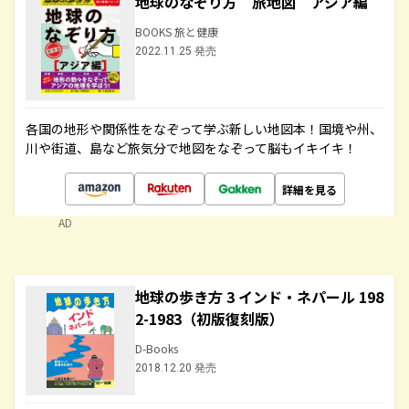
地球のなぞり方 旅地図 アジア編
BOOKS 旅と健康
2022.11.25 発売
各国の地形や関係性をなぞって学ぶ新しい地図本！国境や州、
川や街道、島など旅気分で地図をなぞって脳もイキイキ！
詳細を見る
AD
地球の歩き方 3 インド・ネパール 198
2-1983（初版復刻版）
D-Books
2018.12.20 発売