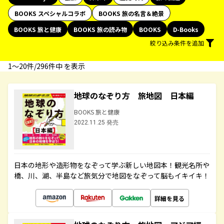
BOOKS スペシャルコラボ
BOOKS 旅の名言＆絶景
BOOKS 旅と健康
BOOKS 旅の読み物
BOOKS
D-Books
絞り込み条件を追加
1〜20件/296件中 を表示
地球のなぞり方 旅地図 日本編
BOOKS 旅と健康
2022.11.25 発売
日本の地形や造形物をなぞって学ぶ新しい地図本！観光名所や
橋、川、湖、半島など旅気分で地図をなぞって脳もイキイキ！
詳細を見る