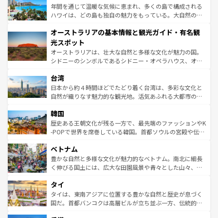
ンメントが詰まった刺激的なスポットだ。一方、アメリカ
年間を通じて温暖な気候に恵まれ、多くの島で構成される
西部には大自然が広がり、グランドキャニオンやイエロー
ハワイは、どの島も独自の魅力をもっている。大自然の神
ストーン国立公園といった絶景が堪能できる。さらに、南
秘を感じたいなら、火山が生み出した壮大な景観を誇るハ
オーストラリアの基本情報と観光ガイド・有名観
部のニューオーリンズでは、音楽と美食が融合した独特の
ワイ島は見逃せない。また、定番の観光地といえばオアフ
文化が魅力。旅行者はアメリカの各地域で異なる魅力を楽
島だが、静かな自然を求めるならマウイ島やカウアイ島が
光スポット
しみながら、その多様性と豊かな歴史を感じることができ
おすすめ。エメラルドグリーンに輝く海をはじめ、豊かな
オーストラリアは、壮大な自然と多様な文化が魅力の国。
るだろう。車でのロードトリップや列車の旅も、アメリカ
文化や歴史が息づいている。「アロハスピリット」と呼ば
シドニーのシンボルであるシドニー・オペラハウス、オー
ならではの贅沢な旅のスタイルだ。 なお、新着のアメリカ
れるおもてなしの心で訪れる人々を迎えてくれるハワイの
ストラリア東海岸北部に広がる大サンゴ礁地帯グレートバ
情報は
コンテンツ一覧
を参照してほしい。
人々、おいしいローカルフードやハワイアンミュージッ
台湾
リアリーフや大陸中央部にそびえるウルル（エアーズロッ
ク、伝統的なフラダンスなど、すべてがハワイの魅力を彩
ク）、タスマニアの美しい原生林やケアンズの熱帯雨林な
日本から約４時間ほどでたどり着く台湾は、多彩な文化と
っている。訪れるたびに新しい発見と感動が待っているハ
ど、見どころがたくさん。また、カフェやワイン、オージ
自然が織りなす魅力的な観光地。活気あふれる大都市の台
ワイを、存分に味わってほしい。 なお、新着のハワイ情報
ービーフなどの食文化も豊かで、美味しいものであふれて
北やノスタルジックな町並みが人気な九份（ジォウフェ
は
コンテンツ一覧
を参照してほしい。
韓国
いる。アクティビティも充実しており、サーフィンやダイ
ン）、静ひつな山岳地帯である台湾東部など、都市の喧騒
ビング、ハイキングなど、アウトドア好きにはたまらな
と山間の静けさが共存しており、訪れる人に新しい発見と
歴史ある王朝文化が残る一方で、最先端のファッションやK
い。オーストラリアの多彩な魅力を存分に味わいつくそ
驚きをもたらしてくれる。また、奥深い台湾の食文化も魅
-POPで世界を席巻している韓国。首都ソウルの宮殿や伝統
う。 なお、新着のオーストラリア情報は
コンテンツ一覧
を
力で、夜市などの屋台グルメから高級料理、ヘルシーで美
家屋が並ぶエリアでは韓国の歴史と文化に浸ることがで
参照してほしい。
ベトナム
容にもいいと評判のスイーツなど、バラエティ豊かな料理
き、地方に足を延ばせば四季折々の自然美を楽しむことが
が味わえる。 なお、新着の台湾情報は
コンテンツ一覧
を参
できる。そして、キムチや焼肉、絶品のストリートフード
豊かな自然と多様な文化が魅力的なベトナム。南北に細長
照してほしい。
まで、さまざまな韓国料理が待っている。夜には、韓国な
く伸びる国土には、広大な田園風景や青々とした山々、世
らではのナイトライフも堪能できる。あたたかいホスピタ
界遺産に登録された壮大な自然景観が点在し、都市部では
タイ
リティに包まれながら、韓国の多彩な魅力を心ゆくまで味
急速な発展と共に伝統が息づく。ハノイの古い町並みやホ
わってみてほしい。 なお、新着の韓国情報は
コンテンツ一
ーチミン市のフランス統治時代の建物も、独特の雰囲気を
タイは、東南アジアに位置する豊かな自然と歴史が息づく
覧
を参照してほしい。
醸し出している。また、バラエティの豊かさとおいしさで
国だ。首都バンコクは高層ビルが立ち並ぶ一方、伝統的な
世界中の食通を魅了してやまないベトナム料理も魅力のひ
寺院や市場がいたるところに点在し、古きよき文化と現代