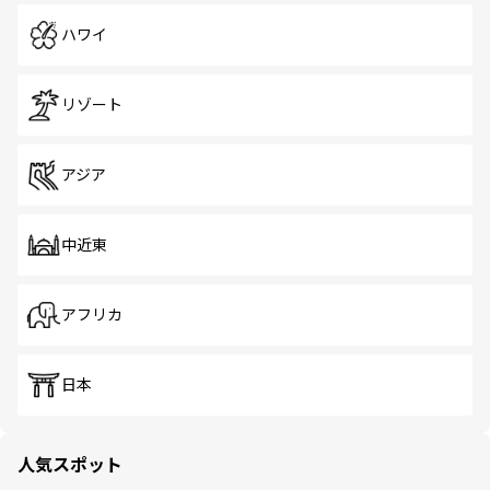
ハワイ
リゾート
アジア
中近東
アフリカ
日本
人気スポット