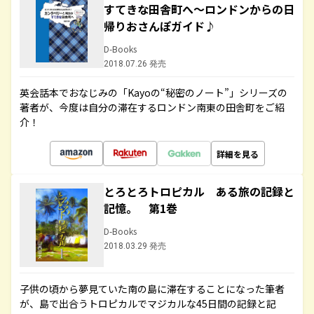
すてきな田舎町へ～ロンドンからの日
帰りおさんぽガイド♪
D-Books
2018.07.26 発売
英会話本でおなじみの「Kayoの“秘密のノート”」シリーズの
著者が、今度は自分の滞在するロンドン南東の田舎町をご紹
介！
詳細を見る
とろとろトロピカル ある旅の記録と
記憶。 第1巻
D-Books
2018.03.29 発売
子供の頃から夢見ていた南の島に滞在することになった筆者
が、島で出合うトロピカルでマジカルな45日間の記録と記