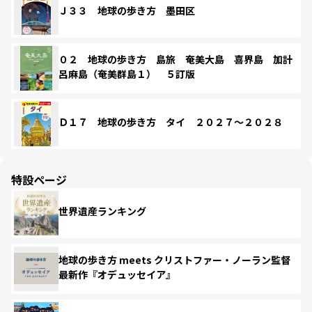
Ｊ３３ 地球の歩き方 墨田区
０２ 地球の歩き方 島旅 奄美大島 喜界島 加計
呂麻島（奄美群島１） ５訂版
Ｄ１７ 地球の歩き方 タイ ２０２７～２０２８
特設ページ
世界遺産ランキング
地球の歩き方 meets クリストファー・ノーラン監督
最新作『オデュッセイア』