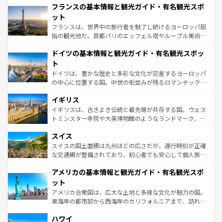
フランスの基本情報と観光ガイド・有名観光スポ
ませてくれるイタリアで、忘れられない旅をしてみよう！
文化が根付くこの国では、情熱的なフラメンコ、熱気あふ
なお、新着のイタリア情報は
コンテンツ一覧
を参照してほ
れる闘牛、そして美味しいタパスが生活の一部となってい
ット
しい。
る。首都マドリードの洗練された雰囲気や、バルセロナの
フランスは、世界中の旅行者を魅了し続けるヨーロッパ屈
アートに溢れた街角から、地方では古代ローマ遺跡や中世
指の観光地だ。首都パリのエッフェル塔やルーブル美術館
の城塞都市、穏やかなビーチリゾートまで多彩な表情を見
といった象徴的なスポットから、田舎町の古風な美しさま
せる。地方によって風土や気候が異なるスペインはその個
ドイツの基本情報と観光ガイド・有名観光スポッ
で、幅広い魅力が詰まっている。華麗な宮殿、歴史的な大
性で訪れる人を魅了する。 なお、新着のスペイン情報は
コ
聖堂、美しいビーチ、そして豊かな自然が、訪れる者を心
ト
ンテンツ一覧
を参照してほしい。
から魅了する。また、フランスは美食の国としても知ら
ドイツは、豊かな歴史と多彩な文化が交差するヨーロッパ
れ、フランス料理はユネスコ無形文化遺産にも登録されて
の中心に位置する国。中世の街並みが残るロマンチック街
いる。シャンパンの発祥地であるランス、プロヴァンスの
道から、未来を先取りするようなモダンな都市まで多様な
香り高いラベンダー畑など、多彩な楽しみ方が可能だ。さ
イギリス
顔を持つこの国は、どこを歩いても飽きることがない。ベ
らに、パリ以外の地域にも魅力が溢れており、どの街角に
ルリンの文化的活気、バイエルン州のアルプスの絶景、そ
イギリスは、古きよき伝統と最先端が共存する国。ウェス
も豊かな歴史と文化が息づいている。パリ以外の個性あふ
してライン川沿いのワイン畑といった風景は必見。ビール
トミンスター寺院や大英博物館のようなランドマーク、歴
れる地方に足を運ぶとそれぞれで全く異なる文化を体験で
とソーセージを味わいながら地元の人と過ごす楽しい時間
史ある大学都市、美しい丘陵地帯や牧歌的な風景など、エ
きるだろう。 なお、新着のフランス情報は
コンテンツ一覧
スイス
は、お酒好きな人にはぜひ体験してほしい。 なお、新着の
リアごとに異なる魅力がある。また、優雅なアフタヌーン
を参照してほしい。
ドイツ情報は
コンテンツ一覧
を参照してほしい。
ティー、ビール好きにはたまらない英国パブ、サッカー観
スイスの国土面積は九州ほどの広さだが、運行時刻が正確
戦など、本場だからこそできる体験も豊富。イギリスを旅
な交通網が整備されており、初心者でも安心して個人旅行
して楽しみつくそう。 なお、新着のイギリス情報は
コンテ
を楽しめる。日本同様に時刻表どおりの旅が可能だ。中世
アメリカの基本情報と観光ガイド・有名観光スポ
ンツ一覧
を参照してほしい。
の建物がそのまま残る町や、スイスならではのユニークな
博物館もあり、アルプス観光だけでなく町歩きも満喫する
ット
ことができる。国民の所得が高いため物価も高いが、旅行
アメリカ合衆国は、広大な土地と多様な文化が魅力の国。
者向けの交通パス提供のサービスもあり、うまく活用すれ
東海岸の都市部から西海岸のカリフォルニアまで、訪れる
ば市内交通費無料で観光を楽しむこともできる。 なお、新
場所ごとに異なる風景と体験が待っている。ニューヨーク
着のスイス情報は
コンテンツ一覧
を参照してほしい。
ハワイ
のような巨大都市は、観光、ショッピング、エンターテイ