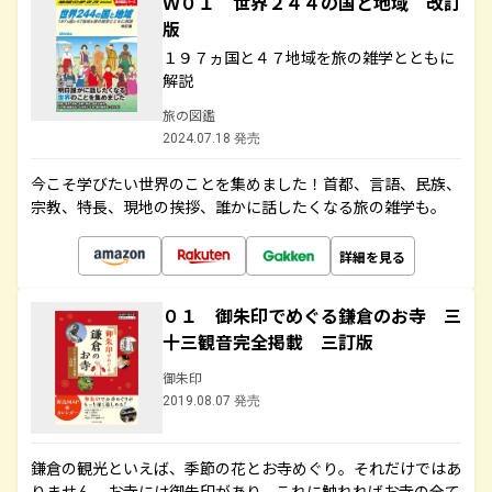
Ｗ０１ 世界２４４の国と地域 改訂
版
１９７ヵ国と４７地域を旅の雑学とともに
解説
旅の図鑑
2024.07.18 発売
今こそ学びたい世界のことを集めました！首都、言語、民族、
宗教、特長、現地の挨拶、誰かに話したくなる旅の雑学も。
詳細を見る
０１ 御朱印でめぐる鎌倉のお寺 三
十三観音完全掲載 三訂版
御朱印
2019.08.07 発売
鎌倉の観光といえば、季節の花とお寺めぐり。それだけではあ
りません。お寺には御朱印があり、これに触れればお寺の全て