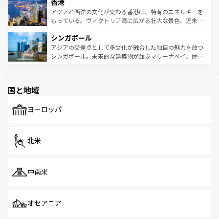
香港
とつ。フォーやバインミー、ベトナムコーヒーなどは、ぜ
の活気が交差している。北部ではチェンマイなどの山岳地
ひ現地で味わいたい。どの地域を訪れてもあたたかい人々
帯で自然と触れ合い、南部ではプーケットやクラビの美し
アジアと西洋の文化が交わる香港は、特有のエネルギーを
が旅行者を迎えてくれるので、きっと忘れられない旅にな
いビーチでリゾート気分を楽しむことができる。タイ料理
もっている。ヴィクトリア湾に広がる壮大な景色、近未来
るはずだ。 なお、新着のベトナム情報は
コンテンツ一覧
を
は世界的に有名で、屋台から高級レストランまで味覚を刺
的なアートスポット、そして歴史と現代が融合した町並
参照してほしい。
シンガポール
激する。気候は一年中温暖で、どの季節にも異なる楽しみ
み、どこを訪れても感動するはず。観光スポットが密集し
が待っている。親しみやすいタイの人々、仏教を中心とし
ており、効率よく見どころを回れるのも魅力。息をのむよ
アジアの交差点として多文化が融合した独自の魅力を放つ
た文化、そして多様な観光資源が、訪れる旅人を魅了し続
うな絶景から文化的な体験まで、香港を存分に楽しみ尽く
シンガポール。未来的な建築物が並ぶマリーナベイ、歴史
ける。 なお、新着のタイ情報は
コンテンツ一覧
を参照して
そう。 なお、新着の香港情報は
コンテンツ一覧
を参照して
と伝統を感じられるエスニックタウン、多数の緑豊かな公
ほしい。
ほしい。
園や自然保護区など、自然が調和した近代的な景観と文化
の多様性あふれるカラフルな町は、どこを歩いても新しい
国と地域
発見がある。さらに、治安のよさや充実した公共交通機関
も、旅行者にとっては魅力的なポイント。グルメも豊富
で、ホーカーズは地元の風情を楽しめる外せないスポット
ヨーロッパ
だ。訪れる人を飽きさせないシンガポールで、多様な魅力
を体感しよう。 なお、新着のシンガポール情報は
コンテン
ツ一覧
を参照してほしい。
北米
中南米
オセアニア