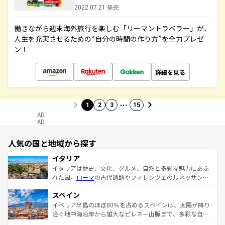
2022.07.21 発売
働きながら週末海外旅行を楽しむ「リーマントラベラー」が、
人生を充実させるための“自分の時間の作り方”を全力プレゼ
ン！
詳細を見る
…
1
2
3
15
AD
AD
人気の国と地域から探す
イタリア
イタリアは歴史、文化、グルメ、自然と多彩な魅力にあふ
れた国。
ローマ
の古代遺跡やフィレンツェのルネッサンス
美術、ヴェネツィアの運河など、歴史あるスポットはもち
スペイン
ろん、トスカーナの美しい田園風景やアマルフィ海岸の絶
景など、自然景観も見逃せない。観光の合間には、本場の
イベリア半島のほぼ80％を占めるスペインは、太陽が降り
ピザやパスタなど、絶品のイタリア料理を堪能することも
注ぐ地中海沿岸から雄大なピレネー山脈まで、多彩な自然
できる。朝目覚めてから夜眠るまで、すべての瞬間を楽し
と文化が詰まったヨーロッパ屈指の旅行先だ。多様な地域