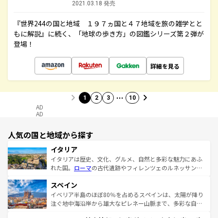
2021.03.18 発売
『世界244の国と地域 １９７ヵ国と４７地域を旅の雑学とと
もに解説』に続く、「地球の歩き方」の図鑑シリーズ第２弾が
登場！
詳細を見る
…
1
2
3
10
AD
AD
人気の国と地域から探す
イタリア
イタリアは歴史、文化、グルメ、自然と多彩な魅力にあふ
れた国。
ローマ
の古代遺跡やフィレンツェのルネッサンス
美術、ヴェネツィアの運河など、歴史あるスポットはもち
スペイン
ろん、トスカーナの美しい田園風景やアマルフィ海岸の絶
景など、自然景観も見逃せない。観光の合間には、本場の
イベリア半島のほぼ80％を占めるスペインは、太陽が降り
ピザやパスタなど、絶品のイタリア料理を堪能することも
注ぐ地中海沿岸から雄大なピレネー山脈まで、多彩な自然
できる。朝目覚めてから夜眠るまで、すべての瞬間を楽し
と文化が詰まったヨーロッパ屈指の旅行先だ。多様な地域