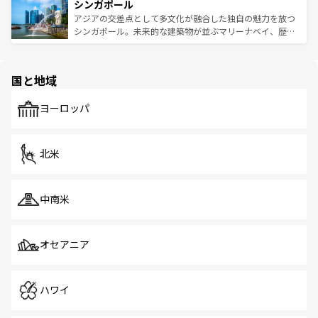
参照してほしい。
シンガポール
激する。気候は一年中温暖で、どの季節にも異なる楽しみ
み、どこを訪れても感動するはず。観光スポットが密集し
が待っている。親しみやすいタイの人々、仏教を中心とし
ており、効率よく見どころを回れるのも魅力。息をのむよ
アジアの交差点として多文化が融合した独自の魅力を放つ
た文化、そして多様な観光資源が、訪れる旅人を魅了し続
うな絶景から文化的な体験まで、香港を存分に楽しみ尽く
シンガポール。未来的な建築物が並ぶマリーナベイ、歴史
ける。 なお、新着のタイ情報は
コンテンツ一覧
を参照して
そう。 なお、新着の香港情報は
コンテンツ一覧
を参照して
と伝統を感じられるエスニックタウン、多数の緑豊かな公
ほしい。
ほしい。
園や自然保護区など、自然が調和した近代的な景観と文化
の多様性あふれるカラフルな町は、どこを歩いても新しい
国と地域
発見がある。さらに、治安のよさや充実した公共交通機関
も、旅行者にとっては魅力的なポイント。グルメも豊富
で、ホーカーズは地元の風情を楽しめる外せないスポット
ヨーロッパ
だ。訪れる人を飽きさせないシンガポールで、多様な魅力
を体感しよう。 なお、新着のシンガポール情報は
コンテン
ツ一覧
を参照してほしい。
北米
中南米
オセアニア
ハワイ