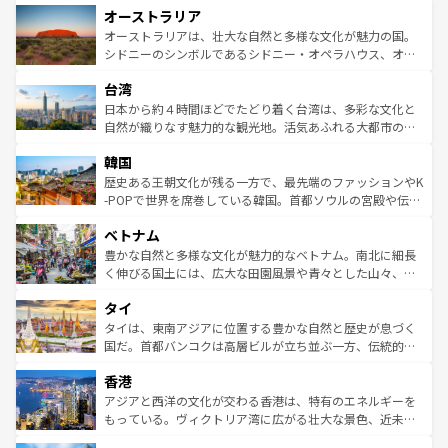
オーストラリア
部のニューオーリンズでは、音楽と美食が融合した独特の
ワイ島は見逃せない。また、定番の観光地といえばオアフ
文化が魅力。旅行者はアメリカの各地域で異なる魅力を楽
島だが、静かな自然を求めるならマウイ島やカウアイ島が
オーストラリアは、壮大な自然と多様な文化が魅力の国。
しみながら、その多様性と豊かな歴史を感じることができ
おすすめ。エメラルドグリーンに輝く海をはじめ、豊かな
シドニーのシンボルであるシドニー・オペラハウス、オー
るだろう。車でのロードトリップや列車の旅も、アメリカ
文化や歴史が息づいている。「アロハスピリット」と呼ば
ストラリア東海岸北部に広がる大サンゴ礁地帯グレートバ
ならではの贅沢な旅のスタイルだ。 なお、新着のアメリカ
台湾
れるおもてなしの心で訪れる人々を迎えてくれるハワイの
リアリーフや大陸中央部にそびえるウルル（エアーズロッ
情報は
コンテンツ一覧
を参照してほしい。
人々、おいしいローカルフードやハワイアンミュージッ
ク）、タスマニアの美しい原生林やケアンズの熱帯雨林な
日本から約４時間ほどでたどり着く台湾は、多彩な文化と
ク、伝統的なフラダンスなど、すべてがハワイの魅力を彩
ど、見どころがたくさん。また、カフェやワイン、オージ
自然が織りなす魅力的な観光地。活気あふれる大都市の台
っている。訪れるたびに新しい発見と感動が待っているハ
ービーフなどの食文化も豊かで、美味しいものであふれて
北やノスタルジックな町並みが人気な九份（ジォウフェ
ワイを、存分に味わってほしい。 なお、新着のハワイ情報
韓国
いる。アクティビティも充実しており、サーフィンやダイ
ン）、静ひつな山岳地帯である台湾東部など、都市の喧騒
は
コンテンツ一覧
を参照してほしい。
ビング、ハイキングなど、アウトドア好きにはたまらな
と山間の静けさが共存しており、訪れる人に新しい発見と
歴史ある王朝文化が残る一方で、最先端のファッションやK
い。オーストラリアの多彩な魅力を存分に味わいつくそ
驚きをもたらしてくれる。また、奥深い台湾の食文化も魅
-POPで世界を席巻している韓国。首都ソウルの宮殿や伝統
う。 なお、新着のオーストラリア情報は
コンテンツ一覧
を
力で、夜市などの屋台グルメから高級料理、ヘルシーで美
家屋が並ぶエリアでは韓国の歴史と文化に浸ることがで
参照してほしい。
ベトナム
容にもいいと評判のスイーツなど、バラエティ豊かな料理
き、地方に足を延ばせば四季折々の自然美を楽しむことが
が味わえる。 なお、新着の台湾情報は
コンテンツ一覧
を参
できる。そして、キムチや焼肉、絶品のストリートフード
豊かな自然と多様な文化が魅力的なベトナム。南北に細長
照してほしい。
まで、さまざまな韓国料理が待っている。夜には、韓国な
く伸びる国土には、広大な田園風景や青々とした山々、世
らではのナイトライフも堪能できる。あたたかいホスピタ
界遺産に登録された壮大な自然景観が点在し、都市部では
タイ
リティに包まれながら、韓国の多彩な魅力を心ゆくまで味
急速な発展と共に伝統が息づく。ハノイの古い町並みやホ
わってみてほしい。 なお、新着の韓国情報は
コンテンツ一
ーチミン市のフランス統治時代の建物も、独特の雰囲気を
タイは、東南アジアに位置する豊かな自然と歴史が息づく
覧
を参照してほしい。
醸し出している。また、バラエティの豊かさとおいしさで
国だ。首都バンコクは高層ビルが立ち並ぶ一方、伝統的な
世界中の食通を魅了してやまないベトナム料理も魅力のひ
寺院や市場がいたるところに点在し、古きよき文化と現代
香港
とつ。フォーやバインミー、ベトナムコーヒーなどは、ぜ
の活気が交差している。北部ではチェンマイなどの山岳地
ひ現地で味わいたい。どの地域を訪れてもあたたかい人々
帯で自然と触れ合い、南部ではプーケットやクラビの美し
アジアと西洋の文化が交わる香港は、特有のエネルギーを
が旅行者を迎えてくれるので、きっと忘れられない旅にな
いビーチでリゾート気分を楽しむことができる。タイ料理
もっている。ヴィクトリア湾に広がる壮大な景色、近未来
るはずだ。 なお、新着のベトナム情報は
コンテンツ一覧
を
は世界的に有名で、屋台から高級レストランまで味覚を刺
的なアートスポット、そして歴史と現代が融合した町並