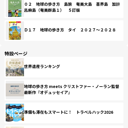
０２ 地球の歩き方 島旅 奄美大島 喜界島 加計
呂麻島（奄美群島１） ５訂版
Ｄ１７ 地球の歩き方 タイ ２０２７～２０２８
特設ページ
世界遺産ランキング
地球の歩き方 meets クリストファー・ノーラン監督
最新作『オデュッセイア』
準備も滞在もスマートに！ トラベルハック2026