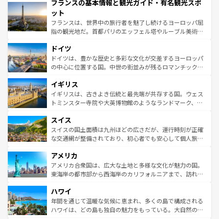
フランスの基本情報と観光ガイド・有名観光スポ
ませてくれるイタリアで、忘れられない旅をしてみよう！
文化が根付くこの国では、情熱的なフラメンコ、熱気あふ
なお、新着のイタリア情報は
コンテンツ一覧
を参照してほ
れる闘牛、そして美味しいタパスが生活の一部となってい
ット
しい。
る。首都マドリードの洗練された雰囲気や、バルセロナの
フランスは、世界中の旅行者を魅了し続けるヨーロッパ屈
アートに溢れた街角から、地方では古代ローマ遺跡や中世
指の観光地だ。首都パリのエッフェル塔やルーブル美術館
の城塞都市、穏やかなビーチリゾートまで多彩な表情を見
といった象徴的なスポットから、田舎町の古風な美しさま
せる。地方によって風土や気候が異なるスペインはその個
ドイツ
で、幅広い魅力が詰まっている。華麗な宮殿、歴史的な大
性で訪れる人を魅了する。 なお、新着のスペイン情報は
コ
聖堂、美しいビーチ、そして豊かな自然が、訪れる者を心
ドイツは、豊かな歴史と多彩な文化が交差するヨーロッパ
ンテンツ一覧
を参照してほしい。
から魅了する。また、フランスは美食の国としても知ら
の中心に位置する国。中世の街並みが残るロマンチック街
れ、フランス料理はユネスコ無形文化遺産にも登録されて
道から、未来を先取りするようなモダンな都市まで多様な
イギリス
いる。シャンパンの発祥地であるランス、プロヴァンスの
顔を持つこの国は、どこを歩いても飽きることがない。ベ
香り高いラベンダー畑など、多彩な楽しみ方が可能だ。さ
ルリンの文化的活気、バイエルン州のアルプスの絶景、そ
イギリスは、古きよき伝統と最先端が共存する国。ウェス
らに、パリ以外の地域にも魅力が溢れており、どの街角に
してライン川沿いのワイン畑といった風景は必見。ビール
トミンスター寺院や大英博物館のようなランドマーク、歴
も豊かな歴史と文化が息づいている。パリ以外の個性あふ
とソーセージを味わいながら地元の人と過ごす楽しい時間
史ある大学都市、美しい丘陵地帯や牧歌的な風景など、エ
れる地方に足を運ぶとそれぞれで全く異なる文化を体験で
スイス
は、お酒好きな人にはぜひ体験してほしい。 なお、新着の
リアごとに異なる魅力がある。また、優雅なアフタヌーン
きるだろう。 なお、新着のフランス情報は
コンテンツ一覧
ドイツ情報は
コンテンツ一覧
を参照してほしい。
ティー、ビール好きにはたまらない英国パブ、サッカー観
スイスの国土面積は九州ほどの広さだが、運行時刻が正確
を参照してほしい。
戦など、本場だからこそできる体験も豊富。イギリスを旅
な交通網が整備されており、初心者でも安心して個人旅行
して楽しみつくそう。 なお、新着のイギリス情報は
コンテ
を楽しめる。日本同様に時刻表どおりの旅が可能だ。中世
アメリカ
ンツ一覧
を参照してほしい。
の建物がそのまま残る町や、スイスならではのユニークな
博物館もあり、アルプス観光だけでなく町歩きも満喫する
アメリカ合衆国は、広大な土地と多様な文化が魅力の国。
ことができる。国民の所得が高いため物価も高いが、旅行
東海岸の都市部から西海岸のカリフォルニアまで、訪れる
者向けの交通パス提供のサービスもあり、うまく活用すれ
場所ごとに異なる風景と体験が待っている。ニューヨーク
ハワイ
ば市内交通費無料で観光を楽しむこともできる。 なお、新
のような巨大都市は、観光、ショッピング、エンターテイ
着のスイス情報は
コンテンツ一覧
を参照してほしい。
ンメントが詰まった刺激的なスポットだ。一方、アメリカ
年間を通じて温暖な気候に恵まれ、多くの島で構成される
西部には大自然が広がり、グランドキャニオンやイエロー
ハワイは、どの島も独自の魅力をもっている。大自然の神
ストーン国立公園といった絶景が堪能できる。さらに、南
秘を感じたいなら、火山が生み出した壮大な景観を誇るハ