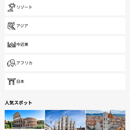
リゾート
アジア
中近東
アフリカ
日本
人気スポット