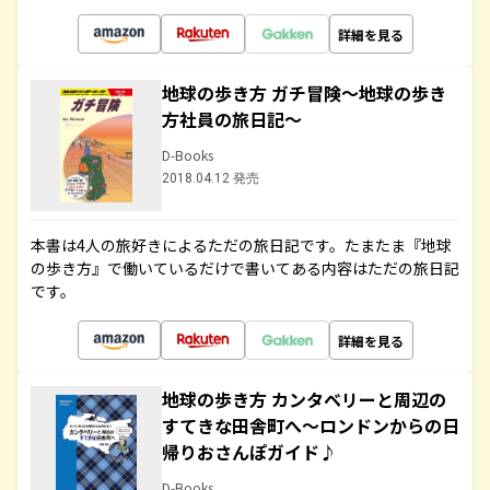
詳細を見る
地球の歩き方 ガチ冒険～地球の歩き
方社員の旅日記～
D-Books
2018.04.12 発売
本書は4人の旅好きによるただの旅日記です。たまたま『地球
の歩き方』で働いているだけで書いてある内容はただの旅日記
です。
詳細を見る
地球の歩き方 カンタベリーと周辺の
すてきな田舎町へ～ロンドンからの日
帰りおさんぽガイド♪
D-Books