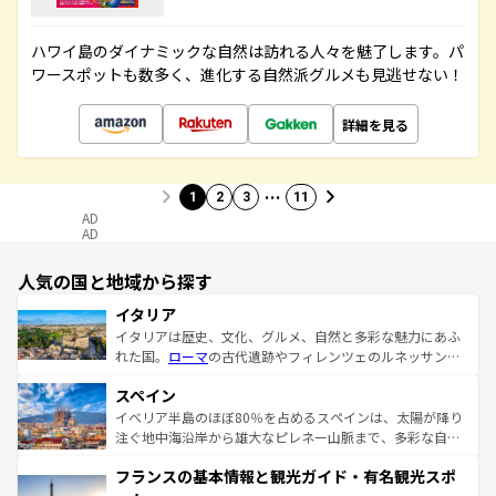
ハワイ島のダイナミックな自然は訪れる人々を魅了します。パ
ワースポットも数多く、進化する自然派グルメも見逃せない！
詳細を見る
…
1
2
3
11
AD
AD
人気の国と地域から探す
イタリア
イタリアは歴史、文化、グルメ、自然と多彩な魅力にあふ
れた国。
ローマ
の古代遺跡やフィレンツェのルネッサンス
美術、ヴェネツィアの運河など、歴史あるスポットはもち
スペイン
ろん、トスカーナの美しい田園風景やアマルフィ海岸の絶
景など、自然景観も見逃せない。観光の合間には、本場の
イベリア半島のほぼ80％を占めるスペインは、太陽が降り
ピザやパスタなど、絶品のイタリア料理を堪能することも
注ぐ地中海沿岸から雄大なピレネー山脈まで、多彩な自然
できる。朝目覚めてから夜眠るまで、すべての瞬間を楽し
と文化が詰まったヨーロッパ屈指の旅行先だ。多様な地域
フランスの基本情報と観光ガイド・有名観光スポ
ませてくれるイタリアで、忘れられない旅をしてみよう！
文化が根付くこの国では、情熱的なフラメンコ、熱気あふ
なお、新着のイタリア情報は
コンテンツ一覧
を参照してほ