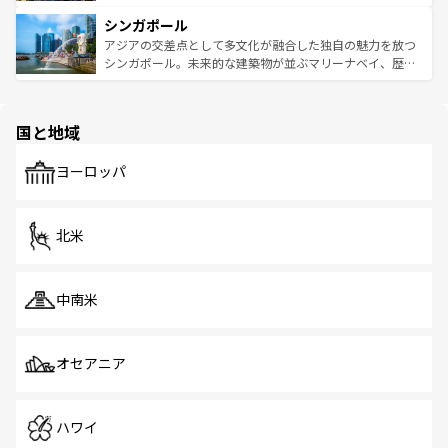
るはずだ。 なお、新着のベトナム情報は
コンテンツ一覧
を
は世界的に有名で、屋台から高級レストランまで味覚を刺
的なアートスポット、そして歴史と現代が融合した町並
参照してほしい。
シンガポール
激する。気候は一年中温暖で、どの季節にも異なる楽しみ
み、どこを訪れても感動するはず。観光スポットが密集し
が待っている。親しみやすいタイの人々、仏教を中心とし
ており、効率よく見どころを回れるのも魅力。息をのむよ
アジアの交差点として多文化が融合した独自の魅力を放つ
た文化、そして多様な観光資源が、訪れる旅人を魅了し続
うな絶景から文化的な体験まで、香港を存分に楽しみ尽く
シンガポール。未来的な建築物が並ぶマリーナベイ、歴史
ける。 なお、新着のタイ情報は
コンテンツ一覧
を参照して
そう。 なお、新着の香港情報は
コンテンツ一覧
を参照して
と伝統を感じられるエスニックタウン、多数の緑豊かな公
ほしい。
ほしい。
園や自然保護区など、自然が調和した近代的な景観と文化
の多様性あふれるカラフルな町は、どこを歩いても新しい
国と地域
発見がある。さらに、治安のよさや充実した公共交通機関
も、旅行者にとっては魅力的なポイント。グルメも豊富
で、ホーカーズは地元の風情を楽しめる外せないスポット
ヨーロッパ
だ。訪れる人を飽きさせないシンガポールで、多様な魅力
を体感しよう。 なお、新着のシンガポール情報は
コンテン
ツ一覧
を参照してほしい。
北米
中南米
オセアニア
ハワイ