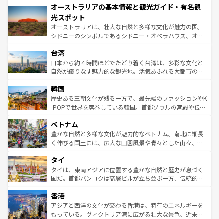
オーストラリアの基本情報と観光ガイド・有名観
部のニューオーリンズでは、音楽と美食が融合した独特の
ワイ島は見逃せない。また、定番の観光地といえばオアフ
文化が魅力。旅行者はアメリカの各地域で異なる魅力を楽
島だが、静かな自然を求めるならマウイ島やカウアイ島が
光スポット
しみながら、その多様性と豊かな歴史を感じることができ
おすすめ。エメラルドグリーンに輝く海をはじめ、豊かな
オーストラリアは、壮大な自然と多様な文化が魅力の国。
るだろう。車でのロードトリップや列車の旅も、アメリカ
文化や歴史が息づいている。「アロハスピリット」と呼ば
シドニーのシンボルであるシドニー・オペラハウス、オー
ならではの贅沢な旅のスタイルだ。 なお、新着のアメリカ
れるおもてなしの心で訪れる人々を迎えてくれるハワイの
ストラリア東海岸北部に広がる大サンゴ礁地帯グレートバ
情報は
コンテンツ一覧
を参照してほしい。
人々、おいしいローカルフードやハワイアンミュージッ
台湾
リアリーフや大陸中央部にそびえるウルル（エアーズロッ
ク、伝統的なフラダンスなど、すべてがハワイの魅力を彩
ク）、タスマニアの美しい原生林やケアンズの熱帯雨林な
日本から約４時間ほどでたどり着く台湾は、多彩な文化と
っている。訪れるたびに新しい発見と感動が待っているハ
ど、見どころがたくさん。また、カフェやワイン、オージ
自然が織りなす魅力的な観光地。活気あふれる大都市の台
ワイを、存分に味わってほしい。 なお、新着のハワイ情報
ービーフなどの食文化も豊かで、美味しいものであふれて
北やノスタルジックな町並みが人気な九份（ジォウフェ
は
コンテンツ一覧
を参照してほしい。
韓国
いる。アクティビティも充実しており、サーフィンやダイ
ン）、静ひつな山岳地帯である台湾東部など、都市の喧騒
ビング、ハイキングなど、アウトドア好きにはたまらな
と山間の静けさが共存しており、訪れる人に新しい発見と
歴史ある王朝文化が残る一方で、最先端のファッションやK
い。オーストラリアの多彩な魅力を存分に味わいつくそ
驚きをもたらしてくれる。また、奥深い台湾の食文化も魅
-POPで世界を席巻している韓国。首都ソウルの宮殿や伝統
う。 なお、新着のオーストラリア情報は
コンテンツ一覧
を
力で、夜市などの屋台グルメから高級料理、ヘルシーで美
家屋が並ぶエリアでは韓国の歴史と文化に浸ることがで
参照してほしい。
ベトナム
容にもいいと評判のスイーツなど、バラエティ豊かな料理
き、地方に足を延ばせば四季折々の自然美を楽しむことが
が味わえる。 なお、新着の台湾情報は
コンテンツ一覧
を参
できる。そして、キムチや焼肉、絶品のストリートフード
豊かな自然と多様な文化が魅力的なベトナム。南北に細長
照してほしい。
まで、さまざまな韓国料理が待っている。夜には、韓国な
く伸びる国土には、広大な田園風景や青々とした山々、世
らではのナイトライフも堪能できる。あたたかいホスピタ
界遺産に登録された壮大な自然景観が点在し、都市部では
タイ
リティに包まれながら、韓国の多彩な魅力を心ゆくまで味
急速な発展と共に伝統が息づく。ハノイの古い町並みやホ
わってみてほしい。 なお、新着の韓国情報は
コンテンツ一
ーチミン市のフランス統治時代の建物も、独特の雰囲気を
タイは、東南アジアに位置する豊かな自然と歴史が息づく
覧
を参照してほしい。
醸し出している。また、バラエティの豊かさとおいしさで
国だ。首都バンコクは高層ビルが立ち並ぶ一方、伝統的な
世界中の食通を魅了してやまないベトナム料理も魅力のひ
寺院や市場がいたるところに点在し、古きよき文化と現代
香港
とつ。フォーやバインミー、ベトナムコーヒーなどは、ぜ
の活気が交差している。北部ではチェンマイなどの山岳地
ひ現地で味わいたい。どの地域を訪れてもあたたかい人々
帯で自然と触れ合い、南部ではプーケットやクラビの美し
アジアと西洋の文化が交わる香港は、特有のエネルギーを
が旅行者を迎えてくれるので、きっと忘れられない旅にな
いビーチでリゾート気分を楽しむことができる。タイ料理
もっている。ヴィクトリア湾に広がる壮大な景色、近未来