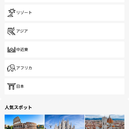
リゾート
アジア
中近東
アフリカ
日本
人気スポット