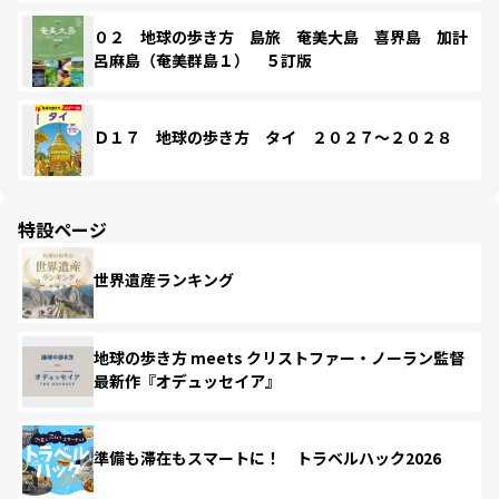
０２ 地球の歩き方 島旅 奄美大島 喜界島 加計
呂麻島（奄美群島１） ５訂版
Ｄ１７ 地球の歩き方 タイ ２０２７～２０２８
特設ページ
世界遺産ランキング
地球の歩き方 meets クリストファー・ノーラン監督
最新作『オデュッセイア』
準備も滞在もスマートに！ トラベルハック2026