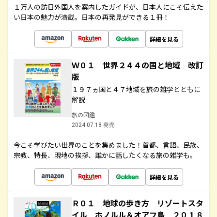
１万人の訪日外国人を案内したガイドが、日本人にこそ伝えた
い日本の魅力が満載。日本の再発見ができる１冊！
詳細を見る
Ｗ０１ 世界２４４の国と地域 改訂
版
１９７ヵ国と４７地域を旅の雑学とともに
解説
旅の図鑑
2024.07.18 発売
今こそ学びたい世界のことを集めました！首都、言語、民族、
宗教、特長、現地の挨拶、誰かに話したくなる旅の雑学も。
詳細を見る
Ｒ０１ 地球の歩き方 リゾートスタ
イル ホノルル＆オアフ島 ２０１８