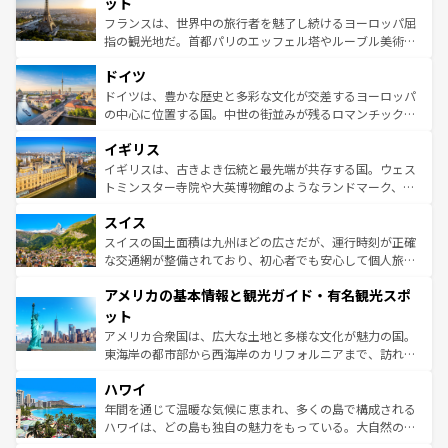
れる闘牛、そして美味しいタパスが生活の一部となってい
ット
しい。
る。首都マドリードの洗練された雰囲気や、バルセロナの
フランスは、世界中の旅行者を魅了し続けるヨーロッパ屈
アートに溢れた街角から、地方では古代ローマ遺跡や中世
指の観光地だ。首都パリのエッフェル塔やルーブル美術館
の城塞都市、穏やかなビーチリゾートまで多彩な表情を見
といった象徴的なスポットから、田舎町の古風な美しさま
せる。地方によって風土や気候が異なるスペインはその個
ドイツ
で、幅広い魅力が詰まっている。華麗な宮殿、歴史的な大
性で訪れる人を魅了する。 なお、新着のスペイン情報は
コ
聖堂、美しいビーチ、そして豊かな自然が、訪れる者を心
ドイツは、豊かな歴史と多彩な文化が交差するヨーロッパ
ンテンツ一覧
を参照してほしい。
から魅了する。また、フランスは美食の国としても知ら
の中心に位置する国。中世の街並みが残るロマンチック街
れ、フランス料理はユネスコ無形文化遺産にも登録されて
道から、未来を先取りするようなモダンな都市まで多様な
イギリス
いる。シャンパンの発祥地であるランス、プロヴァンスの
顔を持つこの国は、どこを歩いても飽きることがない。ベ
香り高いラベンダー畑など、多彩な楽しみ方が可能だ。さ
ルリンの文化的活気、バイエルン州のアルプスの絶景、そ
イギリスは、古きよき伝統と最先端が共存する国。ウェス
らに、パリ以外の地域にも魅力が溢れており、どの街角に
してライン川沿いのワイン畑といった風景は必見。ビール
トミンスター寺院や大英博物館のようなランドマーク、歴
も豊かな歴史と文化が息づいている。パリ以外の個性あふ
とソーセージを味わいながら地元の人と過ごす楽しい時間
史ある大学都市、美しい丘陵地帯や牧歌的な風景など、エ
れる地方に足を運ぶとそれぞれで全く異なる文化を体験で
スイス
は、お酒好きな人にはぜひ体験してほしい。 なお、新着の
リアごとに異なる魅力がある。また、優雅なアフタヌーン
きるだろう。 なお、新着のフランス情報は
コンテンツ一覧
ドイツ情報は
コンテンツ一覧
を参照してほしい。
ティー、ビール好きにはたまらない英国パブ、サッカー観
スイスの国土面積は九州ほどの広さだが、運行時刻が正確
を参照してほしい。
戦など、本場だからこそできる体験も豊富。イギリスを旅
な交通網が整備されており、初心者でも安心して個人旅行
して楽しみつくそう。 なお、新着のイギリス情報は
コンテ
を楽しめる。日本同様に時刻表どおりの旅が可能だ。中世
アメリカの基本情報と観光ガイド・有名観光スポ
ンツ一覧
を参照してほしい。
の建物がそのまま残る町や、スイスならではのユニークな
博物館もあり、アルプス観光だけでなく町歩きも満喫する
ット
ことができる。国民の所得が高いため物価も高いが、旅行
アメリカ合衆国は、広大な土地と多様な文化が魅力の国。
者向けの交通パス提供のサービスもあり、うまく活用すれ
東海岸の都市部から西海岸のカリフォルニアまで、訪れる
ば市内交通費無料で観光を楽しむこともできる。 なお、新
場所ごとに異なる風景と体験が待っている。ニューヨーク
着のスイス情報は
コンテンツ一覧
を参照してほしい。
ハワイ
のような巨大都市は、観光、ショッピング、エンターテイ
ンメントが詰まった刺激的なスポットだ。一方、アメリカ
年間を通じて温暖な気候に恵まれ、多くの島で構成される
西部には大自然が広がり、グランドキャニオンやイエロー
ハワイは、どの島も独自の魅力をもっている。大自然の神
ストーン国立公園といった絶景が堪能できる。さらに、南
秘を感じたいなら、火山が生み出した壮大な景観を誇るハ