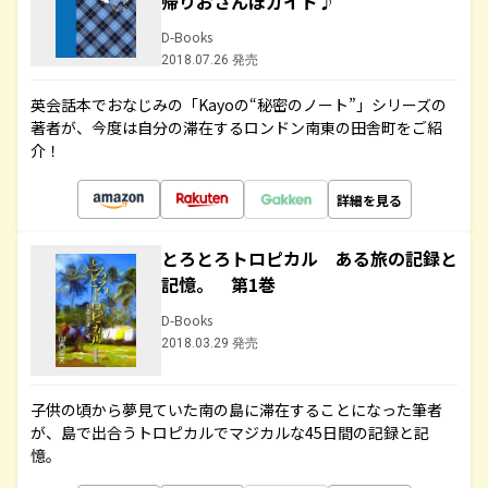
帰りおさんぽガイド♪
D-Books
2018.07.26 発売
英会話本でおなじみの「Kayoの“秘密のノート”」シリーズの
著者が、今度は自分の滞在するロンドン南東の田舎町をご紹
介！
詳細を見る
とろとろトロピカル ある旅の記録と
記憶。 第1巻
D-Books
2018.03.29 発売
子供の頃から夢見ていた南の島に滞在することになった筆者
が、島で出合うトロピカルでマジカルな45日間の記録と記
憶。