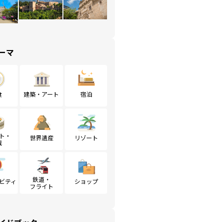
ーマ
食
建築・アート
宿泊
ト・
世界遺産
リゾート
戦
鉄道・
ビティ
ショップ
フライト