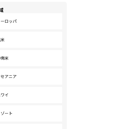
域
ヨーロッパ
北米
中南米
オセアニア
ハワイ
リゾート