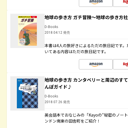
地球の歩き方 ガチ冒険～地球の歩き方
D-Books
2018.04.12 発売
本書は4人の旅好きによるただの旅日記です。
いてある内容はただの旅日記です。
地球の歩き方 カンタベリーと周辺のす
んぽガイド♪
D-Books
2018.07.26 発売
英会話本でおなじみの「Kayoの“秘密のノー
ンドン南東の田舎町をご紹介！