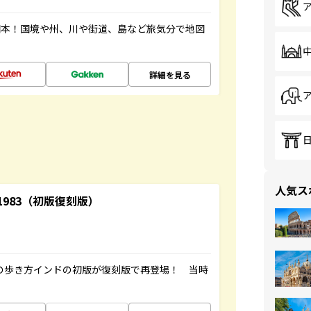
図本！国境や州、川や街道、島など旅気分で地図
詳細を見る
人気ス
-1983（初版復刻版）
球の歩き方インドの初版が復刻版で再登場！ 当時