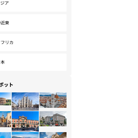
アジア
中近東
アフリカ
日本
ポット