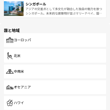
参照してほしい。
シンガポール
激する。気候は一年中温暖で、どの季節にも異なる楽しみ
み、どこを訪れても感動するはず。観光スポットが密集し
が待っている。親しみやすいタイの人々、仏教を中心とし
ており、効率よく見どころを回れるのも魅力。息をのむよ
アジアの交差点として多文化が融合した独自の魅力を放つ
た文化、そして多様な観光資源が、訪れる旅人を魅了し続
うな絶景から文化的な体験まで、香港を存分に楽しみ尽く
シンガポール。未来的な建築物が並ぶマリーナベイ、歴史
ける。 なお、新着のタイ情報は
コンテンツ一覧
を参照して
そう。 なお、新着の香港情報は
コンテンツ一覧
を参照して
と伝統を感じられるエスニックタウン、多数の緑豊かな公
ほしい。
ほしい。
園や自然保護区など、自然が調和した近代的な景観と文化
の多様性あふれるカラフルな町は、どこを歩いても新しい
国と地域
発見がある。さらに、治安のよさや充実した公共交通機関
も、旅行者にとっては魅力的なポイント。グルメも豊富
で、ホーカーズは地元の風情を楽しめる外せないスポット
ヨーロッパ
だ。訪れる人を飽きさせないシンガポールで、多様な魅力
を体感しよう。 なお、新着のシンガポール情報は
コンテン
ツ一覧
を参照してほしい。
北米
中南米
オセアニア
ハワイ