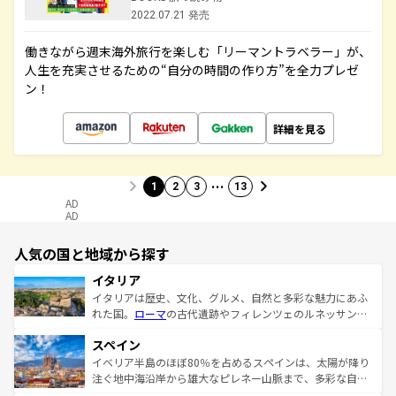
2022.07.21 発売
働きながら週末海外旅行を楽しむ「リーマントラベラー」が、
人生を充実させるための“自分の時間の作り方”を全力プレゼ
ン！
詳細を見る
…
1
2
3
13
AD
AD
人気の国と地域から探す
イタリア
イタリアは歴史、文化、グルメ、自然と多彩な魅力にあふ
れた国。
ローマ
の古代遺跡やフィレンツェのルネッサンス
美術、ヴェネツィアの運河など、歴史あるスポットはもち
スペイン
ろん、トスカーナの美しい田園風景やアマルフィ海岸の絶
景など、自然景観も見逃せない。観光の合間には、本場の
イベリア半島のほぼ80％を占めるスペインは、太陽が降り
ピザやパスタなど、絶品のイタリア料理を堪能することも
注ぐ地中海沿岸から雄大なピレネー山脈まで、多彩な自然
できる。朝目覚めてから夜眠るまで、すべての瞬間を楽し
と文化が詰まったヨーロッパ屈指の旅行先だ。多様な地域