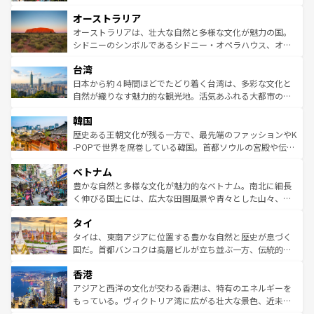
ストーン国立公園といった絶景が堪能できる。さらに、南
秘を感じたいなら、火山が生み出した壮大な景観を誇るハ
オーストラリア
部のニューオーリンズでは、音楽と美食が融合した独特の
ワイ島は見逃せない。また、定番の観光地といえばオアフ
文化が魅力。旅行者はアメリカの各地域で異なる魅力を楽
島だが、静かな自然を求めるならマウイ島やカウアイ島が
オーストラリアは、壮大な自然と多様な文化が魅力の国。
しみながら、その多様性と豊かな歴史を感じることができ
おすすめ。エメラルドグリーンに輝く海をはじめ、豊かな
シドニーのシンボルであるシドニー・オペラハウス、オー
るだろう。車でのロードトリップや列車の旅も、アメリカ
文化や歴史が息づいている。「アロハスピリット」と呼ば
ストラリア東海岸北部に広がる大サンゴ礁地帯グレートバ
ならではの贅沢な旅のスタイルだ。 なお、新着のアメリカ
台湾
れるおもてなしの心で訪れる人々を迎えてくれるハワイの
リアリーフや大陸中央部にそびえるウルル（エアーズロッ
情報は
コンテンツ一覧
を参照してほしい。
人々、おいしいローカルフードやハワイアンミュージッ
ク）、タスマニアの美しい原生林やケアンズの熱帯雨林な
日本から約４時間ほどでたどり着く台湾は、多彩な文化と
ク、伝統的なフラダンスなど、すべてがハワイの魅力を彩
ど、見どころがたくさん。また、カフェやワイン、オージ
自然が織りなす魅力的な観光地。活気あふれる大都市の台
っている。訪れるたびに新しい発見と感動が待っているハ
ービーフなどの食文化も豊かで、美味しいものであふれて
北やノスタルジックな町並みが人気な九份（ジォウフェ
ワイを、存分に味わってほしい。 なお、新着のハワイ情報
韓国
いる。アクティビティも充実しており、サーフィンやダイ
ン）、静ひつな山岳地帯である台湾東部など、都市の喧騒
は
コンテンツ一覧
を参照してほしい。
ビング、ハイキングなど、アウトドア好きにはたまらな
と山間の静けさが共存しており、訪れる人に新しい発見と
歴史ある王朝文化が残る一方で、最先端のファッションやK
い。オーストラリアの多彩な魅力を存分に味わいつくそ
驚きをもたらしてくれる。また、奥深い台湾の食文化も魅
-POPで世界を席巻している韓国。首都ソウルの宮殿や伝統
う。 なお、新着のオーストラリア情報は
コンテンツ一覧
を
力で、夜市などの屋台グルメから高級料理、ヘルシーで美
家屋が並ぶエリアでは韓国の歴史と文化に浸ることがで
参照してほしい。
ベトナム
容にもいいと評判のスイーツなど、バラエティ豊かな料理
き、地方に足を延ばせば四季折々の自然美を楽しむことが
が味わえる。 なお、新着の台湾情報は
コンテンツ一覧
を参
できる。そして、キムチや焼肉、絶品のストリートフード
豊かな自然と多様な文化が魅力的なベトナム。南北に細長
照してほしい。
まで、さまざまな韓国料理が待っている。夜には、韓国な
く伸びる国土には、広大な田園風景や青々とした山々、世
らではのナイトライフも堪能できる。あたたかいホスピタ
界遺産に登録された壮大な自然景観が点在し、都市部では
タイ
リティに包まれながら、韓国の多彩な魅力を心ゆくまで味
急速な発展と共に伝統が息づく。ハノイの古い町並みやホ
わってみてほしい。 なお、新着の韓国情報は
コンテンツ一
ーチミン市のフランス統治時代の建物も、独特の雰囲気を
タイは、東南アジアに位置する豊かな自然と歴史が息づく
覧
を参照してほしい。
醸し出している。また、バラエティの豊かさとおいしさで
国だ。首都バンコクは高層ビルが立ち並ぶ一方、伝統的な
世界中の食通を魅了してやまないベトナム料理も魅力のひ
寺院や市場がいたるところに点在し、古きよき文化と現代
香港
とつ。フォーやバインミー、ベトナムコーヒーなどは、ぜ
の活気が交差している。北部ではチェンマイなどの山岳地
ひ現地で味わいたい。どの地域を訪れてもあたたかい人々
帯で自然と触れ合い、南部ではプーケットやクラビの美し
アジアと西洋の文化が交わる香港は、特有のエネルギーを
が旅行者を迎えてくれるので、きっと忘れられない旅にな
いビーチでリゾート気分を楽しむことができる。タイ料理
もっている。ヴィクトリア湾に広がる壮大な景色、近未来
るはずだ。 なお、新着のベトナム情報は
コンテンツ一覧
を
は世界的に有名で、屋台から高級レストランまで味覚を刺
的なアートスポット、そして歴史と現代が融合した町並