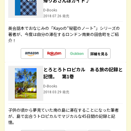
帰りおさんぽガイド♪
D-Books
2018.07.26 発売
英会話本でおなじみの「Kayoの“秘密のノート”」シリーズの
著者が、今度は自分の滞在するロンドン南東の田舎町をご紹
介！
詳細を見る
とろとろトロピカル ある旅の記録と
記憶。 第1巻
D-Books
2018.03.29 発売
子供の頃から夢見ていた南の島に滞在することになった筆者
が、島で出合うトロピカルでマジカルな45日間の記録と記
憶。