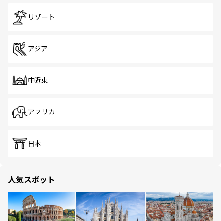
リゾート
アジア
中近東
アフリカ
日本
人気スポット