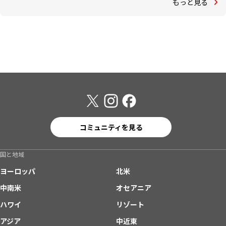
もっと見る
コミュニティを見る
国と地域
ヨーロッパ
北米
中南米
オセアニア
ハワイ
リゾート
アジア
中近東