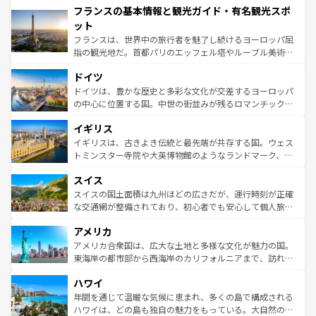
フランスの基本情報と観光ガイド・有名観光スポ
ませてくれるイタリアで、忘れられない旅をしてみよう！
文化が根付くこの国では、情熱的なフラメンコ、熱気あふ
なお、新着のイタリア情報は
コンテンツ一覧
を参照してほ
れる闘牛、そして美味しいタパスが生活の一部となってい
ット
しい。
る。首都マドリードの洗練された雰囲気や、バルセロナの
フランスは、世界中の旅行者を魅了し続けるヨーロッパ屈
アートに溢れた街角から、地方では古代ローマ遺跡や中世
指の観光地だ。首都パリのエッフェル塔やルーブル美術館
の城塞都市、穏やかなビーチリゾートまで多彩な表情を見
といった象徴的なスポットから、田舎町の古風な美しさま
せる。地方によって風土や気候が異なるスペインはその個
ドイツ
で、幅広い魅力が詰まっている。華麗な宮殿、歴史的な大
性で訪れる人を魅了する。 なお、新着のスペイン情報は
コ
聖堂、美しいビーチ、そして豊かな自然が、訪れる者を心
ドイツは、豊かな歴史と多彩な文化が交差するヨーロッパ
ンテンツ一覧
を参照してほしい。
から魅了する。また、フランスは美食の国としても知ら
の中心に位置する国。中世の街並みが残るロマンチック街
れ、フランス料理はユネスコ無形文化遺産にも登録されて
道から、未来を先取りするようなモダンな都市まで多様な
イギリス
いる。シャンパンの発祥地であるランス、プロヴァンスの
顔を持つこの国は、どこを歩いても飽きることがない。ベ
香り高いラベンダー畑など、多彩な楽しみ方が可能だ。さ
ルリンの文化的活気、バイエルン州のアルプスの絶景、そ
イギリスは、古きよき伝統と最先端が共存する国。ウェス
らに、パリ以外の地域にも魅力が溢れており、どの街角に
してライン川沿いのワイン畑といった風景は必見。ビール
トミンスター寺院や大英博物館のようなランドマーク、歴
も豊かな歴史と文化が息づいている。パリ以外の個性あふ
とソーセージを味わいながら地元の人と過ごす楽しい時間
史ある大学都市、美しい丘陵地帯や牧歌的な風景など、エ
れる地方に足を運ぶとそれぞれで全く異なる文化を体験で
スイス
は、お酒好きな人にはぜひ体験してほしい。 なお、新着の
リアごとに異なる魅力がある。また、優雅なアフタヌーン
きるだろう。 なお、新着のフランス情報は
コンテンツ一覧
ドイツ情報は
コンテンツ一覧
を参照してほしい。
ティー、ビール好きにはたまらない英国パブ、サッカー観
スイスの国土面積は九州ほどの広さだが、運行時刻が正確
を参照してほしい。
戦など、本場だからこそできる体験も豊富。イギリスを旅
な交通網が整備されており、初心者でも安心して個人旅行
して楽しみつくそう。 なお、新着のイギリス情報は
コンテ
を楽しめる。日本同様に時刻表どおりの旅が可能だ。中世
アメリカ
ンツ一覧
を参照してほしい。
の建物がそのまま残る町や、スイスならではのユニークな
博物館もあり、アルプス観光だけでなく町歩きも満喫する
アメリカ合衆国は、広大な土地と多様な文化が魅力の国。
ことができる。国民の所得が高いため物価も高いが、旅行
東海岸の都市部から西海岸のカリフォルニアまで、訪れる
者向けの交通パス提供のサービスもあり、うまく活用すれ
場所ごとに異なる風景と体験が待っている。ニューヨーク
ハワイ
ば市内交通費無料で観光を楽しむこともできる。 なお、新
のような巨大都市は、観光、ショッピング、エンターテイ
着のスイス情報は
コンテンツ一覧
を参照してほしい。
ンメントが詰まった刺激的なスポットだ。一方、アメリカ
年間を通じて温暖な気候に恵まれ、多くの島で構成される
西部には大自然が広がり、グランドキャニオンやイエロー
ハワイは、どの島も独自の魅力をもっている。大自然の神