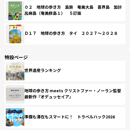
０２ 地球の歩き方 島旅 奄美大島 喜界島 加計
呂麻島（奄美群島１） ５訂版
Ｄ１７ 地球の歩き方 タイ ２０２７～２０２８
特設ページ
世界遺産ランキング
地球の歩き方 meets クリストファー・ノーラン監督
最新作『オデュッセイア』
準備も滞在もスマートに！ トラベルハック2026