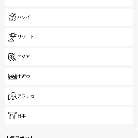
ハワイ
リゾート
アジア
中近東
アフリカ
日本