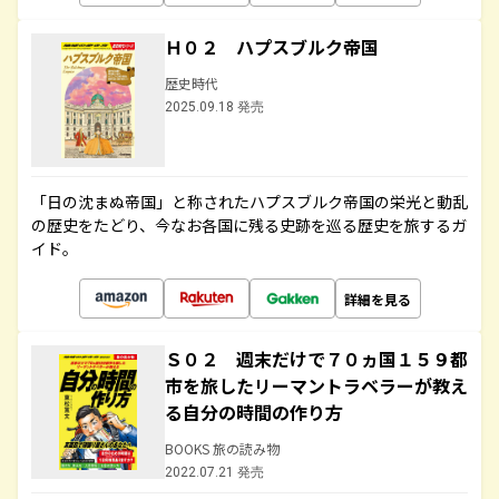
Ｈ０２ ハプスブルク帝国
歴史時代
2025.09.18 発売
「日の沈まぬ帝国」と称されたハプスブルク帝国の栄光と動乱
の歴史をたどり、今なお各国に残る史跡を巡る歴史を旅するガ
イド。
詳細を見る
Ｓ０２ 週末だけで７０ヵ国１５９都
市を旅したリーマントラベラーが教え
る自分の時間の作り方
BOOKS 旅の読み物
2022.07.21 発売