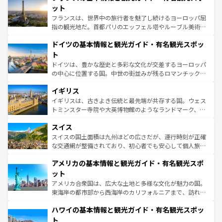
しい。
れる闘牛、そして美味しいタパスが生活の一部となってい
ット
る。首都マドリードの洗練された雰囲気や、バルセロナの
フランスは、世界中の旅行者を魅了し続けるヨーロッパ屈
アートに溢れた街角から、地方では古代ローマ遺跡や中世
指の観光地だ。首都パリのエッフェル塔やルーブル美術館
の城塞都市、穏やかなビーチリゾートまで多彩な表情を見
といった象徴的なスポットから、田舎町の古風な美しさま
せる。地方によって風土や気候が異なるスペインはその個
ドイツの基本情報と観光ガイド・有名観光スポッ
で、幅広い魅力が詰まっている。華麗な宮殿、歴史的な大
性で訪れる人を魅了する。 なお、新着のスペイン情報は
コ
聖堂、美しいビーチ、そして豊かな自然が、訪れる者を心
ト
ンテンツ一覧
を参照してほしい。
から魅了する。また、フランスは美食の国としても知ら
ドイツは、豊かな歴史と多彩な文化が交差するヨーロッパ
れ、フランス料理はユネスコ無形文化遺産にも登録されて
の中心に位置する国。中世の街並みが残るロマンチック街
いる。シャンパンの発祥地であるランス、プロヴァンスの
道から、未来を先取りするようなモダンな都市まで多様な
香り高いラベンダー畑など、多彩な楽しみ方が可能だ。さ
イギリス
顔を持つこの国は、どこを歩いても飽きることがない。ベ
らに、パリ以外の地域にも魅力が溢れており、どの街角に
ルリンの文化的活気、バイエルン州のアルプスの絶景、そ
イギリスは、古きよき伝統と最先端が共存する国。ウェス
も豊かな歴史と文化が息づいている。パリ以外の個性あふ
してライン川沿いのワイン畑といった風景は必見。ビール
トミンスター寺院や大英博物館のようなランドマーク、歴
れる地方に足を運ぶとそれぞれで全く異なる文化を体験で
とソーセージを味わいながら地元の人と過ごす楽しい時間
史ある大学都市、美しい丘陵地帯や牧歌的な風景など、エ
きるだろう。 なお、新着のフランス情報は
コンテンツ一覧
スイス
は、お酒好きな人にはぜひ体験してほしい。 なお、新着の
リアごとに異なる魅力がある。また、優雅なアフタヌーン
を参照してほしい。
ドイツ情報は
コンテンツ一覧
を参照してほしい。
ティー、ビール好きにはたまらない英国パブ、サッカー観
スイスの国土面積は九州ほどの広さだが、運行時刻が正確
戦など、本場だからこそできる体験も豊富。イギリスを旅
な交通網が整備されており、初心者でも安心して個人旅行
して楽しみつくそう。 なお、新着のイギリス情報は
コンテ
を楽しめる。日本同様に時刻表どおりの旅が可能だ。中世
アメリカの基本情報と観光ガイド・有名観光スポ
ンツ一覧
を参照してほしい。
の建物がそのまま残る町や、スイスならではのユニークな
博物館もあり、アルプス観光だけでなく町歩きも満喫する
ット
ことができる。国民の所得が高いため物価も高いが、旅行
アメリカ合衆国は、広大な土地と多様な文化が魅力の国。
者向けの交通パス提供のサービスもあり、うまく活用すれ
東海岸の都市部から西海岸のカリフォルニアまで、訪れる
ば市内交通費無料で観光を楽しむこともできる。 なお、新
場所ごとに異なる風景と体験が待っている。ニューヨーク
着のスイス情報は
コンテンツ一覧
を参照してほしい。
ハワイの基本情報と観光ガイド・有名観光スポッ
のような巨大都市は、観光、ショッピング、エンターテイ
ンメントが詰まった刺激的なスポットだ。一方、アメリカ
ト