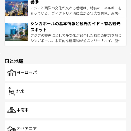
香港
とつ。フォーやバインミー、ベトナムコーヒーなどは、ぜ
の活気が交差している。北部ではチェンマイなどの山岳地
ひ現地で味わいたい。どの地域を訪れてもあたたかい人々
帯で自然と触れ合い、南部ではプーケットやクラビの美し
アジアと西洋の文化が交わる香港は、特有のエネルギーを
が旅行者を迎えてくれるので、きっと忘れられない旅にな
いビーチでリゾート気分を楽しむことができる。タイ料理
もっている。ヴィクトリア湾に広がる壮大な景色、近未来
るはずだ。 なお、新着のベトナム情報は
コンテンツ一覧
を
は世界的に有名で、屋台から高級レストランまで味覚を刺
的なアートスポット、そして歴史と現代が融合した町並
参照してほしい。
シンガポールの基本情報と観光ガイド・有名観光
激する。気候は一年中温暖で、どの季節にも異なる楽しみ
み、どこを訪れても感動するはず。観光スポットが密集し
が待っている。親しみやすいタイの人々、仏教を中心とし
ており、効率よく見どころを回れるのも魅力。息をのむよ
スポット
た文化、そして多様な観光資源が、訪れる旅人を魅了し続
うな絶景から文化的な体験まで、香港を存分に楽しみ尽く
アジアの交差点として多文化が融合した独自の魅力を放つ
ける。 なお、新着のタイ情報は
コンテンツ一覧
を参照して
そう。 なお、新着の香港情報は
コンテンツ一覧
を参照して
シンガポール。未来的な建築物が並ぶマリーナベイ、歴史
ほしい。
ほしい。
と伝統を感じられるエスニックタウン、多数の緑豊かな公
園や自然保護区など、自然が調和した近代的な景観と文化
の多様性あふれるカラフルな町は、どこを歩いても新しい
国と地域
発見がある。さらに、治安のよさや充実した公共交通機関
も、旅行者にとっては魅力的なポイント。グルメも豊富
で、ホーカーズは地元の風情を楽しめる外せないスポット
ヨーロッパ
だ。訪れる人を飽きさせないシンガポールで、多様な魅力
を体感しよう。 なお、新着のシンガポール情報は
コンテン
ツ一覧
を参照してほしい。
北米
中南米
オセアニア