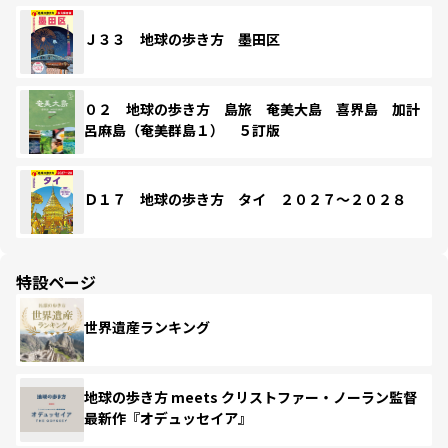
Ｊ３３ 地球の歩き方 墨田区
０２ 地球の歩き方 島旅 奄美大島 喜界島 加計
呂麻島（奄美群島１） ５訂版
Ｄ１７ 地球の歩き方 タイ ２０２７～２０２８
特設ページ
世界遺産ランキング
地球の歩き方 meets クリストファー・ノーラン監督
最新作『オデュッセイア』