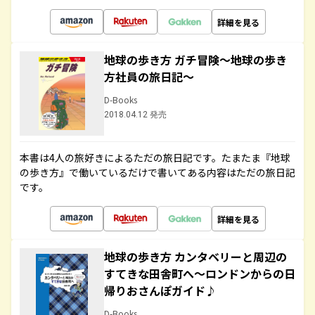
詳細を見る
地球の歩き方 ガチ冒険～地球の歩き
方社員の旅日記～
D-Books
2018.04.12 発売
本書は4人の旅好きによるただの旅日記です。たまたま『地球
の歩き方』で働いているだけで書いてある内容はただの旅日記
です。
詳細を見る
地球の歩き方 カンタベリーと周辺の
すてきな田舎町へ～ロンドンからの日
帰りおさんぽガイド♪
D-Books