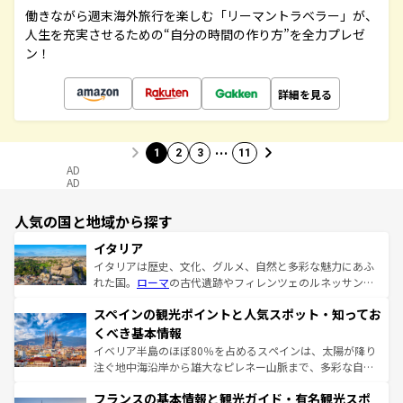
働きながら週末海外旅行を楽しむ「リーマントラベラー」が、
人生を充実させるための“自分の時間の作り方”を全力プレゼ
ン！
詳細を見る
…
1
2
3
11
AD
AD
人気の国と地域から探す
イタリア
イタリアは歴史、文化、グルメ、自然と多彩な魅力にあふ
れた国。
ローマ
の古代遺跡やフィレンツェのルネッサンス
美術、ヴェネツィアの運河など、歴史あるスポットはもち
スペインの観光ポイントと人気スポット・知ってお
ろん、トスカーナの美しい田園風景やアマルフィ海岸の絶
景など、自然景観も見逃せない。観光の合間には、本場の
くべき基本情報
ピザやパスタなど、絶品のイタリア料理を堪能することも
イベリア半島のほぼ80％を占めるスペインは、太陽が降り
できる。朝目覚めてから夜眠るまで、すべての瞬間を楽し
注ぐ地中海沿岸から雄大なピレネー山脈まで、多彩な自然
ませてくれるイタリアで、忘れられない旅をしてみよう！
と文化が詰まったヨーロッパ屈指の旅行先だ。多様な地域
なお、新着のイタリア情報は
コンテンツ一覧
を参照してほ
フランスの基本情報と観光ガイド・有名観光スポ
文化が根付くこの国では、情熱的なフラメンコ、熱気あふ