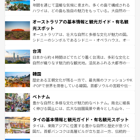
西部には大自然が広がり、グランドキャニオンやイエロー
年間を通じて温暖な気候に恵まれ、多くの島で構成される
ストーン国立公園といった絶景が堪能できる。さらに、南
ハワイは、どの島も独自の魅力をもっている。大自然の神
部のニューオーリンズでは、音楽と美食が融合した独特の
秘を感じたいなら、火山が生み出した壮大な景観を誇るハ
文化が魅力。旅行者はアメリカの各地域で異なる魅力を楽
オーストラリアの基本情報と観光ガイド・有名観
ワイ島は見逃せない。また、定番の観光地といえばオアフ
しみながら、その多様性と豊かな歴史を感じることができ
島だが、静かな自然を求めるならマウイ島やカウアイ島が
光スポット
るだろう。車でのロードトリップや列車の旅も、アメリカ
おすすめ。エメラルドグリーンに輝く海をはじめ、豊かな
オーストラリアは、壮大な自然と多様な文化が魅力の国。
ならではの贅沢な旅のスタイルだ。 なお、新着のアメリカ
文化や歴史が息づいている。「アロハスピリット」と呼ば
シドニーのシンボルであるシドニー・オペラハウス、オー
情報は
コンテンツ一覧
を参照してほしい。
れるおもてなしの心で訪れる人々を迎えてくれるハワイの
ストラリア東海岸北部に広がる大サンゴ礁地帯グレートバ
人々、おいしいローカルフードやハワイアンミュージッ
台湾
リアリーフや大陸中央部にそびえるウルル（エアーズロッ
ク、伝統的なフラダンスなど、すべてがハワイの魅力を彩
ク）、タスマニアの美しい原生林やケアンズの熱帯雨林な
日本から約４時間ほどでたどり着く台湾は、多彩な文化と
っている。訪れるたびに新しい発見と感動が待っているハ
ど、見どころがたくさん。また、カフェやワイン、オージ
自然が織りなす魅力的な観光地。活気あふれる大都市の台
ワイを、存分に味わってほしい。 なお、新着のハワイ情報
ービーフなどの食文化も豊かで、美味しいものであふれて
北やノスタルジックな町並みが人気な九份（ジォウフェ
は
コンテンツ一覧
を参照してほしい。
韓国
いる。アクティビティも充実しており、サーフィンやダイ
ン）、静ひつな山岳地帯である台湾東部など、都市の喧騒
ビング、ハイキングなど、アウトドア好きにはたまらな
と山間の静けさが共存しており、訪れる人に新しい発見と
歴史ある王朝文化が残る一方で、最先端のファッションやK
い。オーストラリアの多彩な魅力を存分に味わいつくそ
驚きをもたらしてくれる。また、奥深い台湾の食文化も魅
-POPで世界を席巻している韓国。首都ソウルの宮殿や伝統
う。 なお、新着のオーストラリア情報は
コンテンツ一覧
を
力で、夜市などの屋台グルメから高級料理、ヘルシーで美
家屋が並ぶエリアでは韓国の歴史と文化に浸ることがで
参照してほしい。
ベトナム
容にもいいと評判のスイーツなど、バラエティ豊かな料理
き、地方に足を延ばせば四季折々の自然美を楽しむことが
が味わえる。 なお、新着の台湾情報は
コンテンツ一覧
を参
できる。そして、キムチや焼肉、絶品のストリートフード
豊かな自然と多様な文化が魅力的なベトナム。南北に細長
照してほしい。
まで、さまざまな韓国料理が待っている。夜には、韓国な
く伸びる国土には、広大な田園風景や青々とした山々、世
らではのナイトライフも堪能できる。あたたかいホスピタ
界遺産に登録された壮大な自然景観が点在し、都市部では
タイの基本情報と観光ガイド・有名観光スポット
リティに包まれながら、韓国の多彩な魅力を心ゆくまで味
急速な発展と共に伝統が息づく。ハノイの古い町並みやホ
わってみてほしい。 なお、新着の韓国情報は
コンテンツ一
ーチミン市のフランス統治時代の建物も、独特の雰囲気を
タイは、東南アジアに位置する豊かな自然と歴史が息づく
覧
を参照してほしい。
醸し出している。また、バラエティの豊かさとおいしさで
国だ。首都バンコクは高層ビルが立ち並ぶ一方、伝統的な
世界中の食通を魅了してやまないベトナム料理も魅力のひ
寺院や市場がいたるところに点在し、古きよき文化と現代