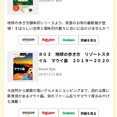
2024.06.27 発売
地球の歩き方御朱印シリーズより、奈良のお寺の最新版が登
場！すばらしい古寺と御朱印の数々に合いに出かけませんか？
詳細を見る
Ｒ０３ 地球の歩き方 リゾートスタ
イル マウイ島 ２０１９～２０２０
Resort Style
2018.12.12 発売
大自然から感度の高いグルメ＆ショッピングまで、訪れる度に
新発見があるマウイ島。旬のファーム巡りやマウイ産おみやげ
も満載！
詳細を見る