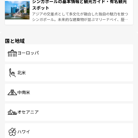
参照してほしい。
シンガポールの基本情報と観光ガイド・有名観光
激する。気候は一年中温暖で、どの季節にも異なる楽しみ
み、どこを訪れても感動するはず。観光スポットが密集し
が待っている。親しみやすいタイの人々、仏教を中心とし
ており、効率よく見どころを回れるのも魅力。息をのむよ
スポット
た文化、そして多様な観光資源が、訪れる旅人を魅了し続
うな絶景から文化的な体験まで、香港を存分に楽しみ尽く
アジアの交差点として多文化が融合した独自の魅力を放つ
ける。 なお、新着のタイ情報は
コンテンツ一覧
を参照して
そう。 なお、新着の香港情報は
コンテンツ一覧
を参照して
シンガポール。未来的な建築物が並ぶマリーナベイ、歴史
ほしい。
ほしい。
と伝統を感じられるエスニックタウン、多数の緑豊かな公
園や自然保護区など、自然が調和した近代的な景観と文化
の多様性あふれるカラフルな町は、どこを歩いても新しい
国と地域
発見がある。さらに、治安のよさや充実した公共交通機関
も、旅行者にとっては魅力的なポイント。グルメも豊富
で、ホーカーズは地元の風情を楽しめる外せないスポット
ヨーロッパ
だ。訪れる人を飽きさせないシンガポールで、多様な魅力
を体感しよう。 なお、新着のシンガポール情報は
コンテン
ツ一覧
を参照してほしい。
北米
中南米
オセアニア
ハワイ