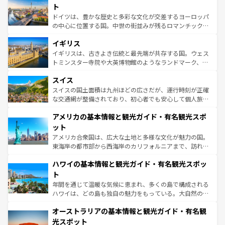
性で訪れる人を魅了する。 なお、新着のスペイン情報は
コ
聖堂、美しいビーチ、そして豊かな自然が、訪れる者を心
ト
ンテンツ一覧
を参照してほしい。
から魅了する。また、フランスは美食の国としても知ら
ドイツは、豊かな歴史と多彩な文化が交差するヨーロッパ
れ、フランス料理はユネスコ無形文化遺産にも登録されて
の中心に位置する国。中世の街並みが残るロマンチック街
いる。シャンパンの発祥地であるランス、プロヴァンスの
道から、未来を先取りするようなモダンな都市まで多様な
香り高いラベンダー畑など、多彩な楽しみ方が可能だ。さ
イギリス
顔を持つこの国は、どこを歩いても飽きることがない。ベ
らに、パリ以外の地域にも魅力が溢れており、どの街角に
ルリンの文化的活気、バイエルン州のアルプスの絶景、そ
イギリスは、古きよき伝統と最先端が共存する国。ウェス
も豊かな歴史と文化が息づいている。パリ以外の個性あふ
してライン川沿いのワイン畑といった風景は必見。ビール
トミンスター寺院や大英博物館のようなランドマーク、歴
れる地方に足を運ぶとそれぞれで全く異なる文化を体験で
とソーセージを味わいながら地元の人と過ごす楽しい時間
史ある大学都市、美しい丘陵地帯や牧歌的な風景など、エ
きるだろう。 なお、新着のフランス情報は
コンテンツ一覧
スイス
は、お酒好きな人にはぜひ体験してほしい。 なお、新着の
リアごとに異なる魅力がある。また、優雅なアフタヌーン
を参照してほしい。
ドイツ情報は
コンテンツ一覧
を参照してほしい。
ティー、ビール好きにはたまらない英国パブ、サッカー観
スイスの国土面積は九州ほどの広さだが、運行時刻が正確
戦など、本場だからこそできる体験も豊富。イギリスを旅
な交通網が整備されており、初心者でも安心して個人旅行
して楽しみつくそう。 なお、新着のイギリス情報は
コンテ
を楽しめる。日本同様に時刻表どおりの旅が可能だ。中世
アメリカの基本情報と観光ガイド・有名観光スポ
ンツ一覧
を参照してほしい。
の建物がそのまま残る町や、スイスならではのユニークな
博物館もあり、アルプス観光だけでなく町歩きも満喫する
ット
ことができる。国民の所得が高いため物価も高いが、旅行
アメリカ合衆国は、広大な土地と多様な文化が魅力の国。
者向けの交通パス提供のサービスもあり、うまく活用すれ
東海岸の都市部から西海岸のカリフォルニアまで、訪れる
ば市内交通費無料で観光を楽しむこともできる。 なお、新
場所ごとに異なる風景と体験が待っている。ニューヨーク
着のスイス情報は
コンテンツ一覧
を参照してほしい。
ハワイの基本情報と観光ガイド・有名観光スポッ
のような巨大都市は、観光、ショッピング、エンターテイ
ンメントが詰まった刺激的なスポットだ。一方、アメリカ
ト
西部には大自然が広がり、グランドキャニオンやイエロー
年間を通じて温暖な気候に恵まれ、多くの島で構成される
ストーン国立公園といった絶景が堪能できる。さらに、南
ハワイは、どの島も独自の魅力をもっている。大自然の神
部のニューオーリンズでは、音楽と美食が融合した独特の
秘を感じたいなら、火山が生み出した壮大な景観を誇るハ
文化が魅力。旅行者はアメリカの各地域で異なる魅力を楽
オーストラリアの基本情報と観光ガイド・有名観
ワイ島は見逃せない。また、定番の観光地といえばオアフ
しみながら、その多様性と豊かな歴史を感じることができ
島だが、静かな自然を求めるならマウイ島やカウアイ島が
光スポット