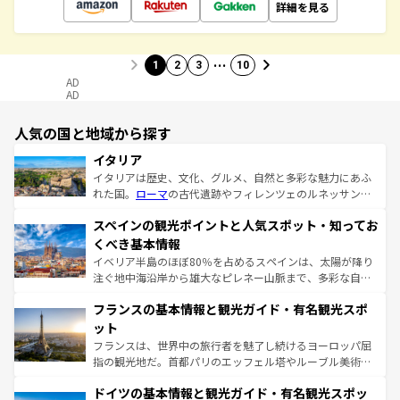
詳細を見る
…
1
2
3
10
AD
AD
人気の国と地域から探す
イタリア
イタリアは歴史、文化、グルメ、自然と多彩な魅力にあふ
れた国。
ローマ
の古代遺跡やフィレンツェのルネッサンス
美術、ヴェネツィアの運河など、歴史あるスポットはもち
スペインの観光ポイントと人気スポット・知ってお
ろん、トスカーナの美しい田園風景やアマルフィ海岸の絶
景など、自然景観も見逃せない。観光の合間には、本場の
くべき基本情報
ピザやパスタなど、絶品のイタリア料理を堪能することも
イベリア半島のほぼ80％を占めるスペインは、太陽が降り
できる。朝目覚めてから夜眠るまで、すべての瞬間を楽し
注ぐ地中海沿岸から雄大なピレネー山脈まで、多彩な自然
ませてくれるイタリアで、忘れられない旅をしてみよう！
と文化が詰まったヨーロッパ屈指の旅行先だ。多様な地域
なお、新着のイタリア情報は
コンテンツ一覧
を参照してほ
フランスの基本情報と観光ガイド・有名観光スポ
文化が根付くこの国では、情熱的なフラメンコ、熱気あふ
しい。
れる闘牛、そして美味しいタパスが生活の一部となってい
ット
る。首都マドリードの洗練された雰囲気や、バルセロナの
フランスは、世界中の旅行者を魅了し続けるヨーロッパ屈
アートに溢れた街角から、地方では古代ローマ遺跡や中世
指の観光地だ。首都パリのエッフェル塔やルーブル美術館
の城塞都市、穏やかなビーチリゾートまで多彩な表情を見
といった象徴的なスポットから、田舎町の古風な美しさま
せる。地方によって風土や気候が異なるスペインはその個
ドイツの基本情報と観光ガイド・有名観光スポッ
で、幅広い魅力が詰まっている。華麗な宮殿、歴史的な大