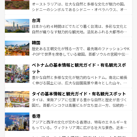
るだろう。車でのロードトリップや列車の旅も、アメリカ
おすすめ。エメラルドグリーンに輝く海をはじめ、豊かな
オーストラリアは、壮大な自然と多様な文化が魅力の国。
ならではの贅沢な旅のスタイルだ。 なお、新着のアメリカ
文化や歴史が息づいている。「アロハスピリット」と呼ば
シドニーのシンボルであるシドニー・オペラハウス、オー
情報は
コンテンツ一覧
を参照してほしい。
れるおもてなしの心で訪れる人々を迎えてくれるハワイの
ストラリア東海岸北部に広がる大サンゴ礁地帯グレートバ
人々、おいしいローカルフードやハワイアンミュージッ
台湾
リアリーフや大陸中央部にそびえるウルル（エアーズロッ
ク、伝統的なフラダンスなど、すべてがハワイの魅力を彩
ク）、タスマニアの美しい原生林やケアンズの熱帯雨林な
日本から約４時間ほどでたどり着く台湾は、多彩な文化と
っている。訪れるたびに新しい発見と感動が待っているハ
ど、見どころがたくさん。また、カフェやワイン、オージ
自然が織りなす魅力的な観光地。活気あふれる大都市の台
ワイを、存分に味わってほしい。 なお、新着のハワイ情報
ービーフなどの食文化も豊かで、美味しいものであふれて
北やノスタルジックな町並みが人気な九份（ジォウフェ
は
コンテンツ一覧
を参照してほしい。
韓国
いる。アクティビティも充実しており、サーフィンやダイ
ン）、静ひつな山岳地帯である台湾東部など、都市の喧騒
ビング、ハイキングなど、アウトドア好きにはたまらな
と山間の静けさが共存しており、訪れる人に新しい発見と
歴史ある王朝文化が残る一方で、最先端のファッションやK
い。オーストラリアの多彩な魅力を存分に味わいつくそ
驚きをもたらしてくれる。また、奥深い台湾の食文化も魅
-POPで世界を席巻している韓国。首都ソウルの宮殿や伝統
う。 なお、新着のオーストラリア情報は
コンテンツ一覧
を
力で、夜市などの屋台グルメから高級料理、ヘルシーで美
家屋が並ぶエリアでは韓国の歴史と文化に浸ることがで
参照してほしい。
ベトナムの基本情報と観光ガイド・有名観光スポ
容にもいいと評判のスイーツなど、バラエティ豊かな料理
き、地方に足を延ばせば四季折々の自然美を楽しむことが
が味わえる。 なお、新着の台湾情報は
コンテンツ一覧
を参
できる。そして、キムチや焼肉、絶品のストリートフード
ット
照してほしい。
まで、さまざまな韓国料理が待っている。夜には、韓国な
豊かな自然と多様な文化が魅力的なベトナム。南北に細長
らではのナイトライフも堪能できる。あたたかいホスピタ
く伸びる国土には、広大な田園風景や青々とした山々、世
リティに包まれながら、韓国の多彩な魅力を心ゆくまで味
界遺産に登録された壮大な自然景観が点在し、都市部では
わってみてほしい。 なお、新着の韓国情報は
コンテンツ一
タイの基本情報と観光ガイド・有名観光スポット
急速な発展と共に伝統が息づく。ハノイの古い町並みやホ
覧
を参照してほしい。
ーチミン市のフランス統治時代の建物も、独特の雰囲気を
タイは、東南アジアに位置する豊かな自然と歴史が息づく
醸し出している。また、バラエティの豊かさとおいしさで
国だ。首都バンコクは高層ビルが立ち並ぶ一方、伝統的な
世界中の食通を魅了してやまないベトナム料理も魅力のひ
寺院や市場がいたるところに点在し、古きよき文化と現代
香港
とつ。フォーやバインミー、ベトナムコーヒーなどは、ぜ
の活気が交差している。北部ではチェンマイなどの山岳地
ひ現地で味わいたい。どの地域を訪れてもあたたかい人々
帯で自然と触れ合い、南部ではプーケットやクラビの美し
アジアと西洋の文化が交わる香港は、特有のエネルギーを
が旅行者を迎えてくれるので、きっと忘れられない旅にな
いビーチでリゾート気分を楽しむことができる。タイ料理
もっている。ヴィクトリア湾に広がる壮大な景色、近未来
るはずだ。 なお、新着のベトナム情報は
コンテンツ一覧
を
は世界的に有名で、屋台から高級レストランまで味覚を刺
的なアートスポット、そして歴史と現代が融合した町並