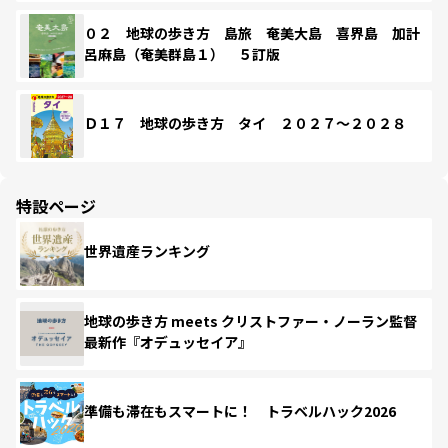
０２ 地球の歩き方 島旅 奄美大島 喜界島 加計
呂麻島（奄美群島１） ５訂版
Ｄ１７ 地球の歩き方 タイ ２０２７～２０２８
特設ページ
世界遺産ランキング
地球の歩き方 meets クリストファー・ノーラン監督
最新作『オデュッセイア』
準備も滞在もスマートに！ トラベルハック2026