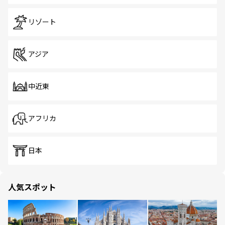
リゾート
アジア
中近東
アフリカ
日本
人気スポット