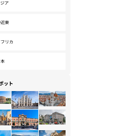
アジア
中近東
アフリカ
日本
ポット