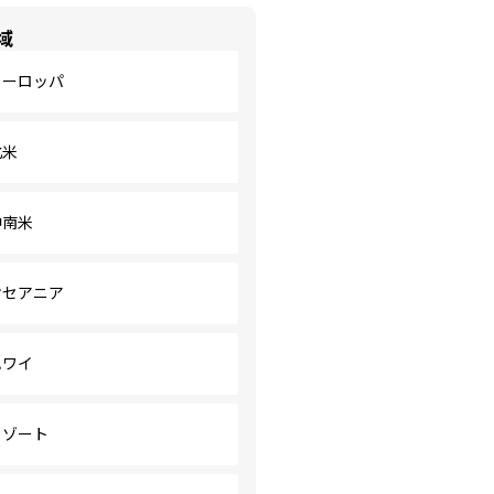
域
ヨーロッパ
北米
中南米
オセアニア
ハワイ
リゾート