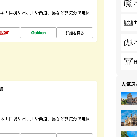
図本！国境や州、川や街道、島など旅気分で地図
詳細を見る
人気ス
編
図本！国境や州、川や街道、島など旅気分で地図