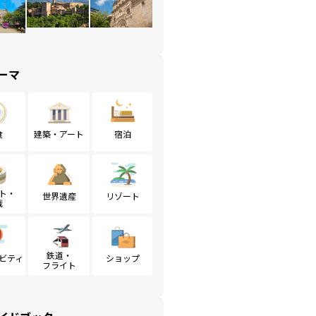
ーマ
食
建築・アート
宿泊
ト・
世界遺産
リゾート
戦
鉄道・
ビティ
ショップ
フライト