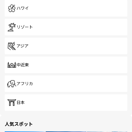
ハワイ
リゾート
アジア
中近東
アフリカ
日本
人気スポット