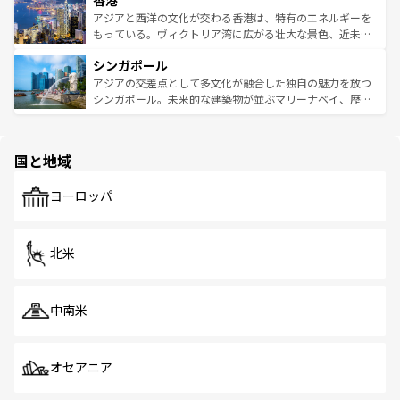
香港
の活気が交差している。北部ではチェンマイなどの山岳地
ひ現地で味わいたい。どの地域を訪れてもあたたかい人々
帯で自然と触れ合い、南部ではプーケットやクラビの美し
アジアと西洋の文化が交わる香港は、特有のエネルギーを
が旅行者を迎えてくれるので、きっと忘れられない旅にな
いビーチでリゾート気分を楽しむことができる。タイ料理
もっている。ヴィクトリア湾に広がる壮大な景色、近未来
るはずだ。 なお、新着のベトナム情報は
コンテンツ一覧
を
は世界的に有名で、屋台から高級レストランまで味覚を刺
的なアートスポット、そして歴史と現代が融合した町並
参照してほしい。
シンガポール
激する。気候は一年中温暖で、どの季節にも異なる楽しみ
み、どこを訪れても感動するはず。観光スポットが密集し
が待っている。親しみやすいタイの人々、仏教を中心とし
ており、効率よく見どころを回れるのも魅力。息をのむよ
アジアの交差点として多文化が融合した独自の魅力を放つ
た文化、そして多様な観光資源が、訪れる旅人を魅了し続
うな絶景から文化的な体験まで、香港を存分に楽しみ尽く
シンガポール。未来的な建築物が並ぶマリーナベイ、歴史
ける。 なお、新着のタイ情報は
コンテンツ一覧
を参照して
そう。 なお、新着の香港情報は
コンテンツ一覧
を参照して
と伝統を感じられるエスニックタウン、多数の緑豊かな公
ほしい。
ほしい。
園や自然保護区など、自然が調和した近代的な景観と文化
の多様性あふれるカラフルな町は、どこを歩いても新しい
国と地域
発見がある。さらに、治安のよさや充実した公共交通機関
も、旅行者にとっては魅力的なポイント。グルメも豊富
で、ホーカーズは地元の風情を楽しめる外せないスポット
ヨーロッパ
だ。訪れる人を飽きさせないシンガポールで、多様な魅力
を体感しよう。 なお、新着のシンガポール情報は
コンテン
ツ一覧
を参照してほしい。
北米
中南米
オセアニア