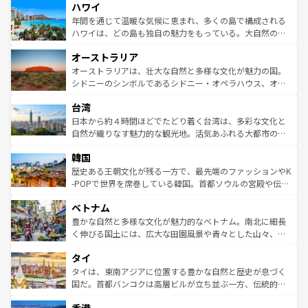
ハワイ
ば市内交通費無料で観光を楽しむこともできる。 なお、新
のような巨大都市は、観光、ショッピング、エンターテイ
着のスイス情報は
コンテンツ一覧
を参照してほしい。
ンメントが詰まった刺激的なスポットだ。一方、アメリカ
年間を通じて温暖な気候に恵まれ、多くの島で構成される
西部には大自然が広がり、グランドキャニオンやイエロー
ハワイは、どの島も独自の魅力をもっている。大自然の神
ストーン国立公園といった絶景が堪能できる。さらに、南
秘を感じたいなら、火山が生み出した壮大な景観を誇るハ
オーストラリア
部のニューオーリンズでは、音楽と美食が融合した独特の
ワイ島は見逃せない。また、定番の観光地といえばオアフ
文化が魅力。旅行者はアメリカの各地域で異なる魅力を楽
島だが、静かな自然を求めるならマウイ島やカウアイ島が
オーストラリアは、壮大な自然と多様な文化が魅力の国。
しみながら、その多様性と豊かな歴史を感じることができ
おすすめ。エメラルドグリーンに輝く海をはじめ、豊かな
シドニーのシンボルであるシドニー・オペラハウス、オー
るだろう。車でのロードトリップや列車の旅も、アメリカ
文化や歴史が息づいている。「アロハスピリット」と呼ば
ストラリア東海岸北部に広がる大サンゴ礁地帯グレートバ
ならではの贅沢な旅のスタイルだ。 なお、新着のアメリカ
台湾
れるおもてなしの心で訪れる人々を迎えてくれるハワイの
リアリーフや大陸中央部にそびえるウルル（エアーズロッ
情報は
コンテンツ一覧
を参照してほしい。
人々、おいしいローカルフードやハワイアンミュージッ
ク）、タスマニアの美しい原生林やケアンズの熱帯雨林な
日本から約４時間ほどでたどり着く台湾は、多彩な文化と
ク、伝統的なフラダンスなど、すべてがハワイの魅力を彩
ど、見どころがたくさん。また、カフェやワイン、オージ
自然が織りなす魅力的な観光地。活気あふれる大都市の台
っている。訪れるたびに新しい発見と感動が待っているハ
ービーフなどの食文化も豊かで、美味しいものであふれて
北やノスタルジックな町並みが人気な九份（ジォウフェ
ワイを、存分に味わってほしい。 なお、新着のハワイ情報
韓国
いる。アクティビティも充実しており、サーフィンやダイ
ン）、静ひつな山岳地帯である台湾東部など、都市の喧騒
は
コンテンツ一覧
を参照してほしい。
ビング、ハイキングなど、アウトドア好きにはたまらな
と山間の静けさが共存しており、訪れる人に新しい発見と
歴史ある王朝文化が残る一方で、最先端のファッションやK
い。オーストラリアの多彩な魅力を存分に味わいつくそ
驚きをもたらしてくれる。また、奥深い台湾の食文化も魅
-POPで世界を席巻している韓国。首都ソウルの宮殿や伝統
う。 なお、新着のオーストラリア情報は
コンテンツ一覧
を
力で、夜市などの屋台グルメから高級料理、ヘルシーで美
家屋が並ぶエリアでは韓国の歴史と文化に浸ることがで
参照してほしい。
ベトナム
容にもいいと評判のスイーツなど、バラエティ豊かな料理
き、地方に足を延ばせば四季折々の自然美を楽しむことが
が味わえる。 なお、新着の台湾情報は
コンテンツ一覧
を参
できる。そして、キムチや焼肉、絶品のストリートフード
豊かな自然と多様な文化が魅力的なベトナム。南北に細長
照してほしい。
まで、さまざまな韓国料理が待っている。夜には、韓国な
く伸びる国土には、広大な田園風景や青々とした山々、世
らではのナイトライフも堪能できる。あたたかいホスピタ
界遺産に登録された壮大な自然景観が点在し、都市部では
タイ
リティに包まれながら、韓国の多彩な魅力を心ゆくまで味
急速な発展と共に伝統が息づく。ハノイの古い町並みやホ
わってみてほしい。 なお、新着の韓国情報は
コンテンツ一
ーチミン市のフランス統治時代の建物も、独特の雰囲気を
タイは、東南アジアに位置する豊かな自然と歴史が息づく
覧
を参照してほしい。
醸し出している。また、バラエティの豊かさとおいしさで
国だ。首都バンコクは高層ビルが立ち並ぶ一方、伝統的な
世界中の食通を魅了してやまないベトナム料理も魅力のひ
寺院や市場がいたるところに点在し、古きよき文化と現代
とつ。フォーやバインミー、ベトナムコーヒーなどは、ぜ