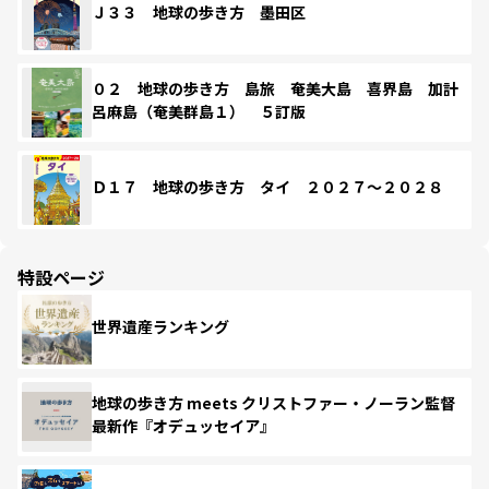
Ｊ３３ 地球の歩き方 墨田区
０２ 地球の歩き方 島旅 奄美大島 喜界島 加計
呂麻島（奄美群島１） ５訂版
Ｄ１７ 地球の歩き方 タイ ２０２７～２０２８
特設ページ
世界遺産ランキング
地球の歩き方 meets クリストファー・ノーラン監督
最新作『オデュッセイア』