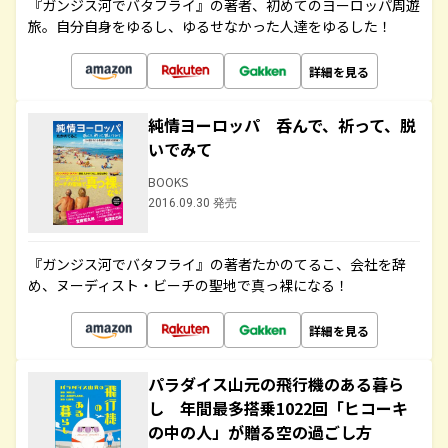
『ガンジス河でバタフライ』の著者、初めてのヨーロッパ周遊
旅。自分自身をゆるし、ゆるせなかった人達をゆるした！
詳細を見る
純情ヨーロッパ 呑んで、祈って、脱
いでみて
BOOKS
2016.09.30 発売
『ガンジス河でバタフライ』の著者たかのてるこ、会社を辞
め、ヌーディスト・ビーチの聖地で真っ裸になる！
詳細を見る
パラダイス山元の飛行機のある暮ら
し 年間最多搭乗1022回「ヒコーキ
の中の人」が贈る空の過ごし方