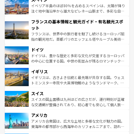
景など、自然景観も見逃せない。観光の合間には、本場の
イベリア半島のほぼ80％を占めるスペインは、太陽が降り
ピザやパスタなど、絶品のイタリア料理を堪能することも
注ぐ地中海沿岸から雄大なピレネー山脈まで、多彩な自然
できる。朝目覚めてから夜眠るまで、すべての瞬間を楽し
と文化が詰まったヨーロッパ屈指の旅行先だ。多様な地域
フランスの基本情報と観光ガイド・有名観光スポ
ませてくれるイタリアで、忘れられない旅をしてみよう！
文化が根付くこの国では、情熱的なフラメンコ、熱気あふ
なお、新着のイタリア情報は
コンテンツ一覧
を参照してほ
れる闘牛、そして美味しいタパスが生活の一部となってい
ット
しい。
る。首都マドリードの洗練された雰囲気や、バルセロナの
フランスは、世界中の旅行者を魅了し続けるヨーロッパ屈
アートに溢れた街角から、地方では古代ローマ遺跡や中世
指の観光地だ。首都パリのエッフェル塔やルーブル美術館
の城塞都市、穏やかなビーチリゾートまで多彩な表情を見
といった象徴的なスポットから、田舎町の古風な美しさま
せる。地方によって風土や気候が異なるスペインはその個
ドイツ
で、幅広い魅力が詰まっている。華麗な宮殿、歴史的な大
性で訪れる人を魅了する。 なお、新着のスペイン情報は
コ
聖堂、美しいビーチ、そして豊かな自然が、訪れる者を心
ドイツは、豊かな歴史と多彩な文化が交差するヨーロッパ
ンテンツ一覧
を参照してほしい。
から魅了する。また、フランスは美食の国としても知ら
の中心に位置する国。中世の街並みが残るロマンチック街
れ、フランス料理はユネスコ無形文化遺産にも登録されて
道から、未来を先取りするようなモダンな都市まで多様な
イギリス
いる。シャンパンの発祥地であるランス、プロヴァンスの
顔を持つこの国は、どこを歩いても飽きることがない。ベ
香り高いラベンダー畑など、多彩な楽しみ方が可能だ。さ
ルリンの文化的活気、バイエルン州のアルプスの絶景、そ
イギリスは、古きよき伝統と最先端が共存する国。ウェス
らに、パリ以外の地域にも魅力が溢れており、どの街角に
してライン川沿いのワイン畑といった風景は必見。ビール
トミンスター寺院や大英博物館のようなランドマーク、歴
も豊かな歴史と文化が息づいている。パリ以外の個性あふ
とソーセージを味わいながら地元の人と過ごす楽しい時間
史ある大学都市、美しい丘陵地帯や牧歌的な風景など、エ
れる地方に足を運ぶとそれぞれで全く異なる文化を体験で
スイス
は、お酒好きな人にはぜひ体験してほしい。 なお、新着の
リアごとに異なる魅力がある。また、優雅なアフタヌーン
きるだろう。 なお、新着のフランス情報は
コンテンツ一覧
ドイツ情報は
コンテンツ一覧
を参照してほしい。
ティー、ビール好きにはたまらない英国パブ、サッカー観
スイスの国土面積は九州ほどの広さだが、運行時刻が正確
を参照してほしい。
戦など、本場だからこそできる体験も豊富。イギリスを旅
な交通網が整備されており、初心者でも安心して個人旅行
して楽しみつくそう。 なお、新着のイギリス情報は
コンテ
を楽しめる。日本同様に時刻表どおりの旅が可能だ。中世
アメリカ
ンツ一覧
を参照してほしい。
の建物がそのまま残る町や、スイスならではのユニークな
博物館もあり、アルプス観光だけでなく町歩きも満喫する
アメリカ合衆国は、広大な土地と多様な文化が魅力の国。
ことができる。国民の所得が高いため物価も高いが、旅行
東海岸の都市部から西海岸のカリフォルニアまで、訪れる
者向けの交通パス提供のサービスもあり、うまく活用すれ
場所ごとに異なる風景と体験が待っている。ニューヨーク