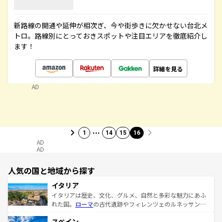
新路線の開通や延伸が相次ぎ、今や街歩きに欠かせない台北メ
トロ。路線別にとっておきスポットや注目エリアを徹底紹介し
ます！
詳細を見る
AD
…
1
14
15
16
AD
AD
人気の国と地域から探す
イタリア
イタリアは歴史、文化、グルメ、自然と多彩な魅力にあふ
れた国。
ローマ
の古代遺跡やフィレンツェのルネッサンス
美術、ヴェネツィアの運河など、歴史あるスポットはもち
スペイン
ろん、トスカーナの美しい田園風景やアマルフィ海岸の絶