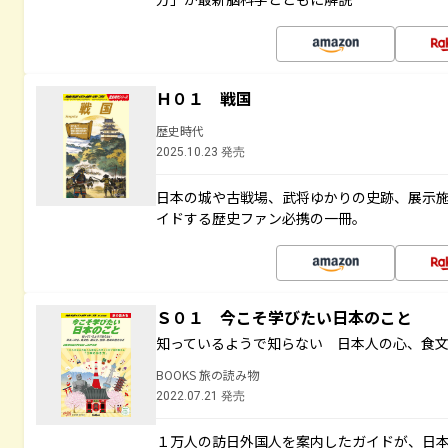
Ｈ０１ 戦国
歴史時代
2025.10.23 発売
日本の城や古戦場、武将ゆかりの史跡、展示
イドする歴史ファン必携の一冊。
Ｓ０１ 今こそ学びたい日本のこと
知っているようで知らない 日本人の心、食
BOOKS 旅の読み物
2022.07.21 発売
１万人の訪日外国人を案内したガイドが、日