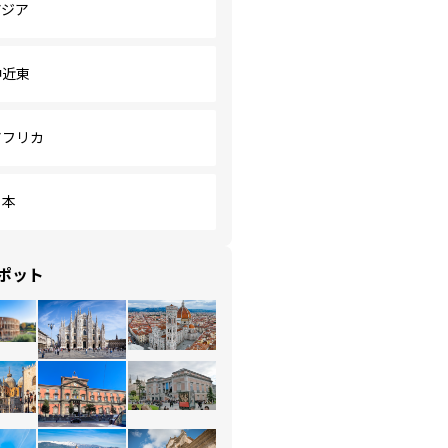
アジア
中近東
アフリカ
日本
ポット