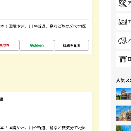
図本！国境や州、川や街道、島など旅気分で地図
詳細を見る
人気ス
編
図本！国境や州、川や街道、島など旅気分で地図