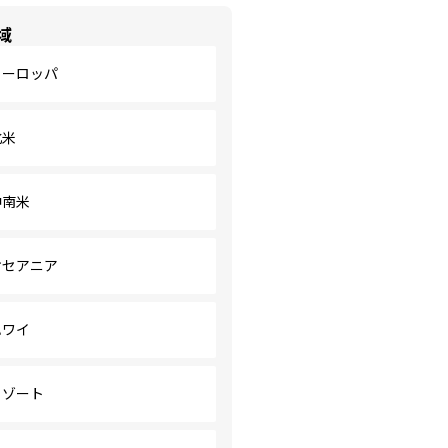
域
ヨーロッパ
北米
中南米
オセアニア
ハワイ
リゾート