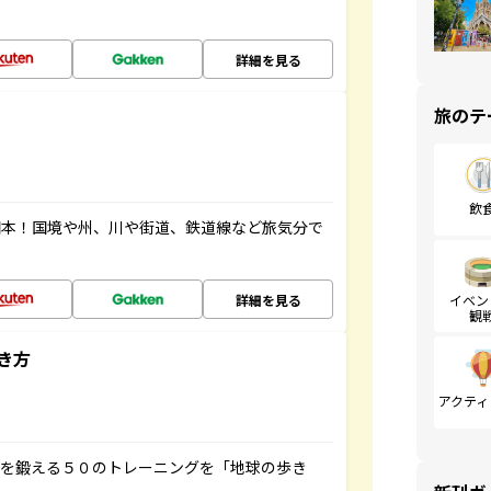
詳細を見る
旅のテ
飲
図本！国境や州、川や街道、鉄道線など旅気分で
詳細を見る
イベン
観
き方
アクティ
脳を鍛える５０のトレーニングを「地球の歩き