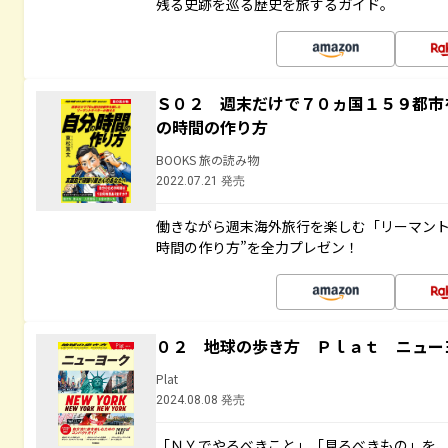
残る史跡を巡る歴史を旅するガイド。
Ｓ０２ 週末だけで７０ヵ国１５９都市
の時間の作り方
BOOKS 旅の読み物
2022.07.21 発売
働きながら週末海外旅行を楽しむ「リーマント
時間の作り方”を全力プレゼン！
０２ 地球の歩き方 Ｐｌａｔ ニュー
Plat
2024.08.08 発売
「ＮＹでやるべきこと」「見るべきもの」を