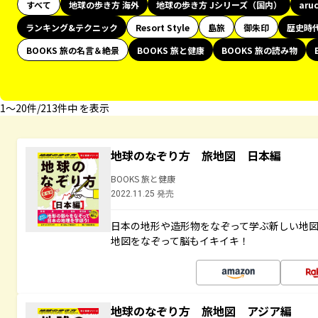
すべて
地球の歩き方 海外
地球の歩き方 Jシリーズ（国内）
aru
ランキング&テクニック
Resort Style
島旅
御朱印
歴史時
BOOKS 旅の名言＆絶景
BOOKS 旅と健康
BOOKS 旅の読み物
1〜20件/213件中 を表示
地球のなぞり方 旅地図 日本編
BOOKS 旅と健康
2022.11.25 発売
日本の地形や造形物をなぞって学ぶ新しい地
地図をなぞって脳もイキイキ！
地球のなぞり方 旅地図 アジア編