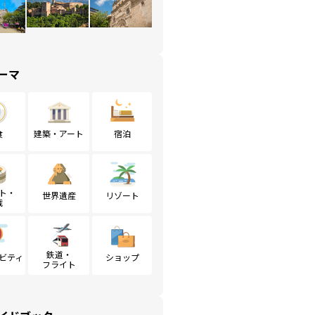
ーマ
食
建築・アート
宿泊
ト・
世界遺産
リゾート
戦
鉄道・
ビティ
ショップ
フライト