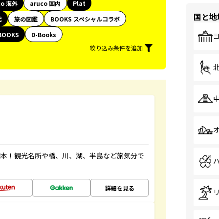
co 海外
aruco 国内
Plat
国と地
代
旅の図鑑
BOOKS スペシャルコラボ
BOOKS
D-Books
絞り込み条件を追加
図本！観光名所や橋、川、湖、半島など旅気分で
詳細を見る