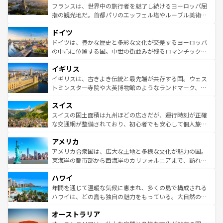
しい。
る。首都マドリードの洗練された雰囲気や、バルセロナの
フランスは、世界中の旅行者を魅了し続けるヨーロッパ屈
アートに溢れた街角から、地方では古代ローマ遺跡や中世
指の観光地だ。首都パリのエッフェル塔やルーブル美術館
の城塞都市、穏やかなビーチリゾートまで多彩な表情を見
といった象徴的なスポットから、田舎町の古風な美しさま
せる。地方によって風土や気候が異なるスペインはその個
ドイツ
で、幅広い魅力が詰まっている。華麗な宮殿、歴史的な大
性で訪れる人を魅了する。 なお、新着のスペイン情報は
コ
聖堂、美しいビーチ、そして豊かな自然が、訪れる者を心
ドイツは、豊かな歴史と多彩な文化が交差するヨーロッパ
ンテンツ一覧
を参照してほしい。
から魅了する。また、フランスは美食の国としても知ら
の中心に位置する国。中世の街並みが残るロマンチック街
れ、フランス料理はユネスコ無形文化遺産にも登録されて
道から、未来を先取りするようなモダンな都市まで多様な
イギリス
いる。シャンパンの発祥地であるランス、プロヴァンスの
顔を持つこの国は、どこを歩いても飽きることがない。ベ
香り高いラベンダー畑など、多彩な楽しみ方が可能だ。さ
ルリンの文化的活気、バイエルン州のアルプスの絶景、そ
イギリスは、古きよき伝統と最先端が共存する国。ウェス
らに、パリ以外の地域にも魅力が溢れており、どの街角に
してライン川沿いのワイン畑といった風景は必見。ビール
トミンスター寺院や大英博物館のようなランドマーク、歴
も豊かな歴史と文化が息づいている。パリ以外の個性あふ
とソーセージを味わいながら地元の人と過ごす楽しい時間
史ある大学都市、美しい丘陵地帯や牧歌的な風景など、エ
れる地方に足を運ぶとそれぞれで全く異なる文化を体験で
スイス
は、お酒好きな人にはぜひ体験してほしい。 なお、新着の
リアごとに異なる魅力がある。また、優雅なアフタヌーン
きるだろう。 なお、新着のフランス情報は
コンテンツ一覧
ドイツ情報は
コンテンツ一覧
を参照してほしい。
ティー、ビール好きにはたまらない英国パブ、サッカー観
スイスの国土面積は九州ほどの広さだが、運行時刻が正確
を参照してほしい。
戦など、本場だからこそできる体験も豊富。イギリスを旅
な交通網が整備されており、初心者でも安心して個人旅行
して楽しみつくそう。 なお、新着のイギリス情報は
コンテ
を楽しめる。日本同様に時刻表どおりの旅が可能だ。中世
アメリカ
ンツ一覧
を参照してほしい。
の建物がそのまま残る町や、スイスならではのユニークな
博物館もあり、アルプス観光だけでなく町歩きも満喫する
アメリカ合衆国は、広大な土地と多様な文化が魅力の国。
ことができる。国民の所得が高いため物価も高いが、旅行
東海岸の都市部から西海岸のカリフォルニアまで、訪れる
者向けの交通パス提供のサービスもあり、うまく活用すれ
場所ごとに異なる風景と体験が待っている。ニューヨーク
ハワイ
ば市内交通費無料で観光を楽しむこともできる。 なお、新
のような巨大都市は、観光、ショッピング、エンターテイ
着のスイス情報は
コンテンツ一覧
を参照してほしい。
ンメントが詰まった刺激的なスポットだ。一方、アメリカ
年間を通じて温暖な気候に恵まれ、多くの島で構成される
西部には大自然が広がり、グランドキャニオンやイエロー
ハワイは、どの島も独自の魅力をもっている。大自然の神
ストーン国立公園といった絶景が堪能できる。さらに、南
秘を感じたいなら、火山が生み出した壮大な景観を誇るハ
オーストラリア
部のニューオーリンズでは、音楽と美食が融合した独特の
ワイ島は見逃せない。また、定番の観光地といえばオアフ
文化が魅力。旅行者はアメリカの各地域で異なる魅力を楽