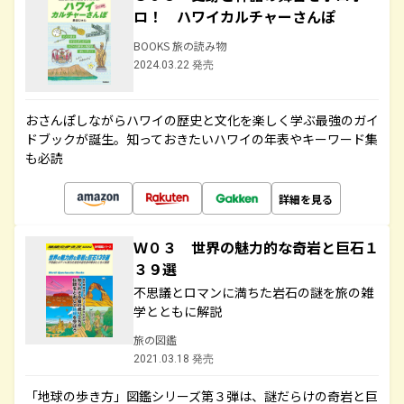
ロ！ ハワイカルチャーさんぽ
BOOKS 旅の読み物
2024.03.22 発売
おさんぽしながらハワイの歴史と文化を楽しく学ぶ最強のガイ
ドブックが誕生。知っておきたいハワイの年表やキーワード集
も必読
詳細を見る
Ｗ０３ 世界の魅力的な奇岩と巨石１
３９選
不思議とロマンに満ちた岩石の謎を旅の雑
学とともに解説
旅の図鑑
2021.03.18 発売
「地球の歩き方」図鑑シリーズ第３弾は、謎だらけの奇岩と巨