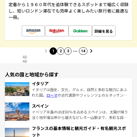
定番から１９６０年代を追体験できるスポットまで幅広く収録
し、短いロンドン滞在でも効率よく楽しみたい旅行者に最適な
一冊。
詳細を見る
…
1
2
3
14
AD
AD
人気の国と地域から探す
イタリア
イタリアは歴史、文化、グルメ、自然と多彩な魅力にあふ
れた国。
ローマ
の古代遺跡やフィレンツェのルネッサンス
美術、ヴェネツィアの運河など、歴史あるスポットはもち
スペイン
ろん、トスカーナの美しい田園風景やアマルフィ海岸の絶
景など、自然景観も見逃せない。観光の合間には、本場の
イベリア半島のほぼ80％を占めるスペインは、太陽が降り
ピザやパスタなど、絶品のイタリア料理を堪能することも
注ぐ地中海沿岸から雄大なピレネー山脈まで、多彩な自然
できる。朝目覚めてから夜眠るまで、すべての瞬間を楽し
と文化が詰まったヨーロッパ屈指の旅行先だ。多様な地域
フランスの基本情報と観光ガイド・有名観光スポ
ませてくれるイタリアで、忘れられない旅をしてみよう！
文化が根付くこの国では、情熱的なフラメンコ、熱気あふ
なお、新着のイタリア情報は
コンテンツ一覧
を参照してほ
れる闘牛、そして美味しいタパスが生活の一部となってい
ット