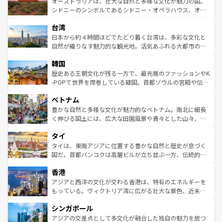
島だが、静かな自然を求めるならマウイ島やカウアイ島が
オーストラリアは、壮大な自然と多様な文化が魅力の国。
しみながら、その多様性と豊かな歴史を感じることができ
おすすめ。エメラルドグリーンに輝く海をはじめ、豊かな
シドニーのシンボルであるシドニー・オペラハウス、オー
るだろう。車でのロードトリップや列車の旅も、アメリカ
文化や歴史が息づいている。「アロハスピリット」と呼ば
ストラリア東海岸北部に広がる大サンゴ礁地帯グレートバ
ならではの贅沢な旅のスタイルだ。 なお、新着のアメリカ
台湾
れるおもてなしの心で訪れる人々を迎えてくれるハワイの
リアリーフや大陸中央部にそびえるウルル（エアーズロッ
情報は
コンテンツ一覧
を参照してほしい。
人々、おいしいローカルフードやハワイアンミュージッ
ク）、タスマニアの美しい原生林やケアンズの熱帯雨林な
日本から約４時間ほどでたどり着く台湾は、多彩な文化と
ク、伝統的なフラダンスなど、すべてがハワイの魅力を彩
ど、見どころがたくさん。また、カフェやワイン、オージ
自然が織りなす魅力的な観光地。活気あふれる大都市の台
っている。訪れるたびに新しい発見と感動が待っているハ
ービーフなどの食文化も豊かで、美味しいものであふれて
北やノスタルジックな町並みが人気な九份（ジォウフェ
ワイを、存分に味わってほしい。 なお、新着のハワイ情報
韓国
いる。アクティビティも充実しており、サーフィンやダイ
ン）、静ひつな山岳地帯である台湾東部など、都市の喧騒
は
コンテンツ一覧
を参照してほしい。
ビング、ハイキングなど、アウトドア好きにはたまらな
と山間の静けさが共存しており、訪れる人に新しい発見と
歴史ある王朝文化が残る一方で、最先端のファッションやK
い。オーストラリアの多彩な魅力を存分に味わいつくそ
驚きをもたらしてくれる。また、奥深い台湾の食文化も魅
-POPで世界を席巻している韓国。首都ソウルの宮殿や伝統
う。 なお、新着のオーストラリア情報は
コンテンツ一覧
を
力で、夜市などの屋台グルメから高級料理、ヘルシーで美
家屋が並ぶエリアでは韓国の歴史と文化に浸ることがで
参照してほしい。
ベトナム
容にもいいと評判のスイーツなど、バラエティ豊かな料理
き、地方に足を延ばせば四季折々の自然美を楽しむことが
が味わえる。 なお、新着の台湾情報は
コンテンツ一覧
を参
できる。そして、キムチや焼肉、絶品のストリートフード
豊かな自然と多様な文化が魅力的なベトナム。南北に細長
照してほしい。
まで、さまざまな韓国料理が待っている。夜には、韓国な
く伸びる国土には、広大な田園風景や青々とした山々、世
らではのナイトライフも堪能できる。あたたかいホスピタ
界遺産に登録された壮大な自然景観が点在し、都市部では
タイ
リティに包まれながら、韓国の多彩な魅力を心ゆくまで味
急速な発展と共に伝統が息づく。ハノイの古い町並みやホ
わってみてほしい。 なお、新着の韓国情報は
コンテンツ一
ーチミン市のフランス統治時代の建物も、独特の雰囲気を
タイは、東南アジアに位置する豊かな自然と歴史が息づく
覧
を参照してほしい。
醸し出している。また、バラエティの豊かさとおいしさで
国だ。首都バンコクは高層ビルが立ち並ぶ一方、伝統的な
世界中の食通を魅了してやまないベトナム料理も魅力のひ
寺院や市場がいたるところに点在し、古きよき文化と現代
香港
とつ。フォーやバインミー、ベトナムコーヒーなどは、ぜ
の活気が交差している。北部ではチェンマイなどの山岳地
ひ現地で味わいたい。どの地域を訪れてもあたたかい人々
帯で自然と触れ合い、南部ではプーケットやクラビの美し
アジアと西洋の文化が交わる香港は、特有のエネルギーを
が旅行者を迎えてくれるので、きっと忘れられない旅にな
いビーチでリゾート気分を楽しむことができる。タイ料理
もっている。ヴィクトリア湾に広がる壮大な景色、近未来
るはずだ。 なお、新着のベトナム情報は
コンテンツ一覧
を
は世界的に有名で、屋台から高級レストランまで味覚を刺
的なアートスポット、そして歴史と現代が融合した町並
参照してほしい。
シンガポール
激する。気候は一年中温暖で、どの季節にも異なる楽しみ
み、どこを訪れても感動するはず。観光スポットが密集し
が待っている。親しみやすいタイの人々、仏教を中心とし
ており、効率よく見どころを回れるのも魅力。息をのむよ
アジアの交差点として多文化が融合した独自の魅力を放つ