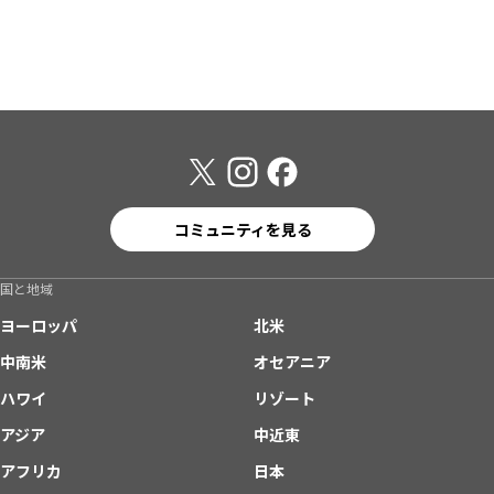
コミュニティを見る
国と地域
ヨーロッパ
北米
中南米
オセアニア
ハワイ
リゾート
アジア
中近東
アフリカ
日本