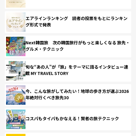
エアラインランキング 読者の投票をもとにランキン
グ形式で発表
Next韓国旅 次の韓国旅行がもっと楽しくなる 旅先・
グルメ・テクニック
旬な“あの人”が「旅」をテーマに語るインタビュー連
載 MY TRAVEL STORY
今、こんな旅がしてみたい！地球の歩き方が選ぶ2026
年絶対行くべき旅先30
コスパもタイパもかなえる！賢者の旅テクニック