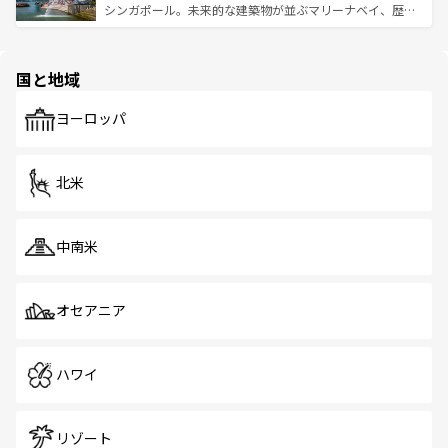
た文化、そして多様な観光資源が、訪れる旅人を魅了し続
うな絶景から文化的な体験まで、香港を存分に楽しみ尽く
シンガポール。未来的な建築物が並ぶマリーナベイ、歴史
ける。 なお、新着のタイ情報は
コンテンツ一覧
を参照して
そう。 なお、新着の香港情報は
コンテンツ一覧
を参照して
と伝統を感じられるエスニックタウン、多数の緑豊かな公
ほしい。
ほしい。
園や自然保護区など、自然が調和した近代的な景観と文化
の多様性あふれるカラフルな町は、どこを歩いても新しい
国と地域
発見がある。さらに、治安のよさや充実した公共交通機関
も、旅行者にとっては魅力的なポイント。グルメも豊富
で、ホーカーズは地元の風情を楽しめる外せないスポット
ヨーロッパ
だ。訪れる人を飽きさせないシンガポールで、多様な魅力
を体感しよう。 なお、新着のシンガポール情報は
コンテン
ツ一覧
を参照してほしい。
北米
中南米
オセアニア
ハワイ
リゾート