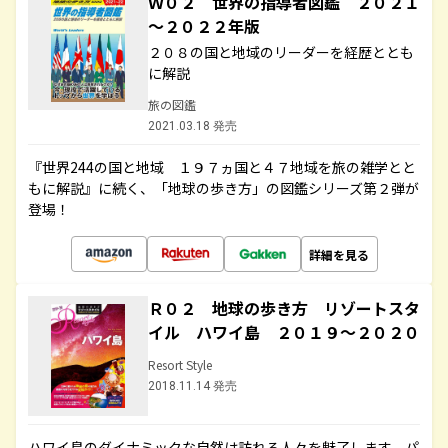
Ｗ０２ 世界の指導者図鑑 ２０２１
～２０２２年版
２０８の国と地域のリーダーを経歴ととも
に解説
旅の図鑑
2021.03.18 発売
『世界244の国と地域 １９７ヵ国と４７地域を旅の雑学とと
もに解説』に続く、「地球の歩き方」の図鑑シリーズ第２弾が
登場！
詳細を見る
Ｒ０２ 地球の歩き方 リゾートスタ
イル ハワイ島 ２０１９～２０２０
Resort Style
2018.11.14 発売
ハワイ島のダイナミックな自然は訪れる人々を魅了します。パ