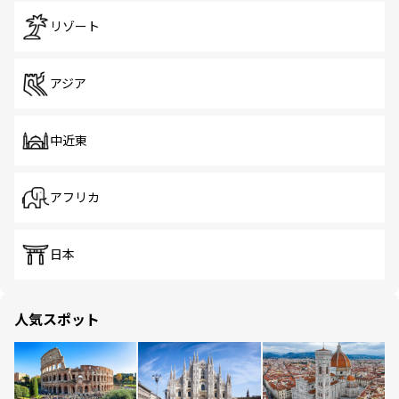
リゾート
アジア
中近東
アフリカ
日本
人気スポット