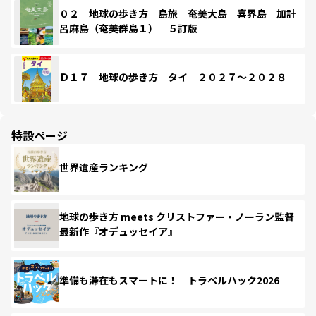
０２ 地球の歩き方 島旅 奄美大島 喜界島 加計
呂麻島（奄美群島１） ５訂版
Ｄ１７ 地球の歩き方 タイ ２０２７～２０２８
特設ページ
世界遺産ランキング
地球の歩き方 meets クリストファー・ノーラン監督
最新作『オデュッセイア』
準備も滞在もスマートに！ トラベルハック2026