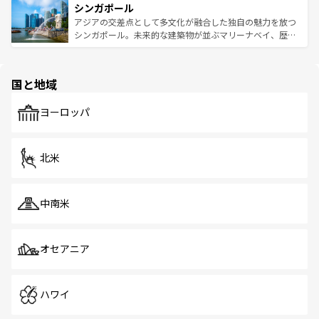
参照してほしい。
シンガポール
激する。気候は一年中温暖で、どの季節にも異なる楽しみ
み、どこを訪れても感動するはず。観光スポットが密集し
が待っている。親しみやすいタイの人々、仏教を中心とし
ており、効率よく見どころを回れるのも魅力。息をのむよ
アジアの交差点として多文化が融合した独自の魅力を放つ
た文化、そして多様な観光資源が、訪れる旅人を魅了し続
うな絶景から文化的な体験まで、香港を存分に楽しみ尽く
シンガポール。未来的な建築物が並ぶマリーナベイ、歴史
ける。 なお、新着のタイ情報は
コンテンツ一覧
を参照して
そう。 なお、新着の香港情報は
コンテンツ一覧
を参照して
と伝統を感じられるエスニックタウン、多数の緑豊かな公
ほしい。
ほしい。
園や自然保護区など、自然が調和した近代的な景観と文化
の多様性あふれるカラフルな町は、どこを歩いても新しい
国と地域
発見がある。さらに、治安のよさや充実した公共交通機関
も、旅行者にとっては魅力的なポイント。グルメも豊富
で、ホーカーズは地元の風情を楽しめる外せないスポット
ヨーロッパ
だ。訪れる人を飽きさせないシンガポールで、多様な魅力
を体感しよう。 なお、新着のシンガポール情報は
コンテン
ツ一覧
を参照してほしい。
北米
中南米
オセアニア
ハワイ