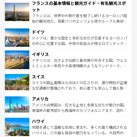
フランスの基本情報と観光ガイド・有名観光スポ
ませてくれるイタリアで、忘れられない旅をしてみよう！
文化が根付くこの国では、情熱的なフラメンコ、熱気あふ
なお、新着のイタリア情報は
コンテンツ一覧
を参照してほ
れる闘牛、そして美味しいタパスが生活の一部となってい
ット
しい。
る。首都マドリードの洗練された雰囲気や、バルセロナの
フランスは、世界中の旅行者を魅了し続けるヨーロッパ屈
アートに溢れた街角から、地方では古代ローマ遺跡や中世
指の観光地だ。首都パリのエッフェル塔やルーブル美術館
の城塞都市、穏やかなビーチリゾートまで多彩な表情を見
といった象徴的なスポットから、田舎町の古風な美しさま
せる。地方によって風土や気候が異なるスペインはその個
ドイツ
で、幅広い魅力が詰まっている。華麗な宮殿、歴史的な大
性で訪れる人を魅了する。 なお、新着のスペイン情報は
コ
聖堂、美しいビーチ、そして豊かな自然が、訪れる者を心
ドイツは、豊かな歴史と多彩な文化が交差するヨーロッパ
ンテンツ一覧
を参照してほしい。
から魅了する。また、フランスは美食の国としても知ら
の中心に位置する国。中世の街並みが残るロマンチック街
れ、フランス料理はユネスコ無形文化遺産にも登録されて
道から、未来を先取りするようなモダンな都市まで多様な
イギリス
いる。シャンパンの発祥地であるランス、プロヴァンスの
顔を持つこの国は、どこを歩いても飽きることがない。ベ
香り高いラベンダー畑など、多彩な楽しみ方が可能だ。さ
ルリンの文化的活気、バイエルン州のアルプスの絶景、そ
イギリスは、古きよき伝統と最先端が共存する国。ウェス
らに、パリ以外の地域にも魅力が溢れており、どの街角に
してライン川沿いのワイン畑といった風景は必見。ビール
トミンスター寺院や大英博物館のようなランドマーク、歴
も豊かな歴史と文化が息づいている。パリ以外の個性あふ
とソーセージを味わいながら地元の人と過ごす楽しい時間
史ある大学都市、美しい丘陵地帯や牧歌的な風景など、エ
れる地方に足を運ぶとそれぞれで全く異なる文化を体験で
スイス
は、お酒好きな人にはぜひ体験してほしい。 なお、新着の
リアごとに異なる魅力がある。また、優雅なアフタヌーン
きるだろう。 なお、新着のフランス情報は
コンテンツ一覧
ドイツ情報は
コンテンツ一覧
を参照してほしい。
ティー、ビール好きにはたまらない英国パブ、サッカー観
スイスの国土面積は九州ほどの広さだが、運行時刻が正確
を参照してほしい。
戦など、本場だからこそできる体験も豊富。イギリスを旅
な交通網が整備されており、初心者でも安心して個人旅行
して楽しみつくそう。 なお、新着のイギリス情報は
コンテ
を楽しめる。日本同様に時刻表どおりの旅が可能だ。中世
アメリカ
ンツ一覧
を参照してほしい。
の建物がそのまま残る町や、スイスならではのユニークな
博物館もあり、アルプス観光だけでなく町歩きも満喫する
アメリカ合衆国は、広大な土地と多様な文化が魅力の国。
ことができる。国民の所得が高いため物価も高いが、旅行
東海岸の都市部から西海岸のカリフォルニアまで、訪れる
者向けの交通パス提供のサービスもあり、うまく活用すれ
場所ごとに異なる風景と体験が待っている。ニューヨーク
ハワイ
ば市内交通費無料で観光を楽しむこともできる。 なお、新
のような巨大都市は、観光、ショッピング、エンターテイ
着のスイス情報は
コンテンツ一覧
を参照してほしい。
ンメントが詰まった刺激的なスポットだ。一方、アメリカ
年間を通じて温暖な気候に恵まれ、多くの島で構成される
西部には大自然が広がり、グランドキャニオンやイエロー
ハワイは、どの島も独自の魅力をもっている。大自然の神