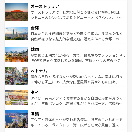
ストーン国立公園といった絶景が堪能できる。さらに、南
秘を感じたいなら、火山が生み出した壮大な景観を誇るハ
オーストラリア
部のニューオーリンズでは、音楽と美食が融合した独特の
ワイ島は見逃せない。また、定番の観光地といえばオアフ
文化が魅力。旅行者はアメリカの各地域で異なる魅力を楽
島だが、静かな自然を求めるならマウイ島やカウアイ島が
オーストラリアは、壮大な自然と多様な文化が魅力の国。
しみながら、その多様性と豊かな歴史を感じることができ
おすすめ。エメラルドグリーンに輝く海をはじめ、豊かな
シドニーのシンボルであるシドニー・オペラハウス、オー
るだろう。車でのロードトリップや列車の旅も、アメリカ
文化や歴史が息づいている。「アロハスピリット」と呼ば
ストラリア東海岸北部に広がる大サンゴ礁地帯グレートバ
ならではの贅沢な旅のスタイルだ。 なお、新着のアメリカ
台湾
れるおもてなしの心で訪れる人々を迎えてくれるハワイの
リアリーフや大陸中央部にそびえるウルル（エアーズロッ
情報は
コンテンツ一覧
を参照してほしい。
人々、おいしいローカルフードやハワイアンミュージッ
ク）、タスマニアの美しい原生林やケアンズの熱帯雨林な
日本から約４時間ほどでたどり着く台湾は、多彩な文化と
ク、伝統的なフラダンスなど、すべてがハワイの魅力を彩
ど、見どころがたくさん。また、カフェやワイン、オージ
自然が織りなす魅力的な観光地。活気あふれる大都市の台
っている。訪れるたびに新しい発見と感動が待っているハ
ービーフなどの食文化も豊かで、美味しいものであふれて
北やノスタルジックな町並みが人気な九份（ジォウフェ
ワイを、存分に味わってほしい。 なお、新着のハワイ情報
韓国
いる。アクティビティも充実しており、サーフィンやダイ
ン）、静ひつな山岳地帯である台湾東部など、都市の喧騒
は
コンテンツ一覧
を参照してほしい。
ビング、ハイキングなど、アウトドア好きにはたまらな
と山間の静けさが共存しており、訪れる人に新しい発見と
歴史ある王朝文化が残る一方で、最先端のファッションやK
い。オーストラリアの多彩な魅力を存分に味わいつくそ
驚きをもたらしてくれる。また、奥深い台湾の食文化も魅
-POPで世界を席巻している韓国。首都ソウルの宮殿や伝統
う。 なお、新着のオーストラリア情報は
コンテンツ一覧
を
力で、夜市などの屋台グルメから高級料理、ヘルシーで美
家屋が並ぶエリアでは韓国の歴史と文化に浸ることがで
参照してほしい。
ベトナム
容にもいいと評判のスイーツなど、バラエティ豊かな料理
き、地方に足を延ばせば四季折々の自然美を楽しむことが
が味わえる。 なお、新着の台湾情報は
コンテンツ一覧
を参
できる。そして、キムチや焼肉、絶品のストリートフード
豊かな自然と多様な文化が魅力的なベトナム。南北に細長
照してほしい。
まで、さまざまな韓国料理が待っている。夜には、韓国な
く伸びる国土には、広大な田園風景や青々とした山々、世
らではのナイトライフも堪能できる。あたたかいホスピタ
界遺産に登録された壮大な自然景観が点在し、都市部では
タイ
リティに包まれながら、韓国の多彩な魅力を心ゆくまで味
急速な発展と共に伝統が息づく。ハノイの古い町並みやホ
わってみてほしい。 なお、新着の韓国情報は
コンテンツ一
ーチミン市のフランス統治時代の建物も、独特の雰囲気を
タイは、東南アジアに位置する豊かな自然と歴史が息づく
覧
を参照してほしい。
醸し出している。また、バラエティの豊かさとおいしさで
国だ。首都バンコクは高層ビルが立ち並ぶ一方、伝統的な
世界中の食通を魅了してやまないベトナム料理も魅力のひ
寺院や市場がいたるところに点在し、古きよき文化と現代
香港
とつ。フォーやバインミー、ベトナムコーヒーなどは、ぜ
の活気が交差している。北部ではチェンマイなどの山岳地
ひ現地で味わいたい。どの地域を訪れてもあたたかい人々
帯で自然と触れ合い、南部ではプーケットやクラビの美し
アジアと西洋の文化が交わる香港は、特有のエネルギーを
が旅行者を迎えてくれるので、きっと忘れられない旅にな
いビーチでリゾート気分を楽しむことができる。タイ料理
もっている。ヴィクトリア湾に広がる壮大な景色、近未来
るはずだ。 なお、新着のベトナム情報は
コンテンツ一覧
を
は世界的に有名で、屋台から高級レストランまで味覚を刺
的なアートスポット、そして歴史と現代が融合した町並