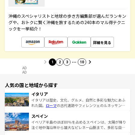
沖縄のスペシャリストと地球の歩き方編集部が選んだランキン
グや、おトクに賢く沖縄を旅するための240本のマル得テクニ
ックを一挙紹介！
詳細を見る
…
1
2
3
10
AD
AD
人気の国と地域から探す
イタリア
イタリアは歴史、文化、グルメ、自然と多彩な魅力にあふ
れた国。
ローマ
の古代遺跡やフィレンツェのルネッサンス
美術、ヴェネツィアの運河など、歴史あるスポットはもち
スペイン
ろん、トスカーナの美しい田園風景やアマルフィ海岸の絶
景など、自然景観も見逃せない。観光の合間には、本場の
イベリア半島のほぼ80％を占めるスペインは、太陽が降り
ピザやパスタなど、絶品のイタリア料理を堪能することも
注ぐ地中海沿岸から雄大なピレネー山脈まで、多彩な自然
できる。朝目覚めてから夜眠るまで、すべての瞬間を楽し
と文化が詰まったヨーロッパ屈指の旅行先だ。多様な地域