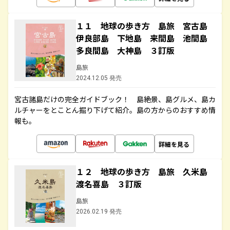
１１ 地球の歩き方 島旅 宮古島
伊良部島 下地島 来間島 池間島
多良間島 大神島 ３訂版
島旅
2024.12.05 発売
宮古諸島だけの完全ガイドブック！ 島絶景、島グルメ、島カ
ルチャーをとことん掘り下げて紹介。島の方からのおすすめ情
報も。
詳細を見る
１２ 地球の歩き方 島旅 久米島
渡名喜島 ３訂版
島旅
2026.02.19 発売