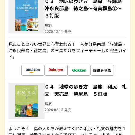
０３ 地球の歩き方 島旅 与論島
沖永良部島 徳之島～奄美群島②～
３訂版
島旅
2025.12.11 発売
見たことのない世界に心奪われる！ 奄美群島南部「与論島・
沖永良部島・徳之島」の三島だけをフィーチャーした完全ガイ
ド。
詳細を見る
０４ 地球の歩き方 島旅 利尻 礼
文 天売島 焼尻島 ５訂版
島旅
2026.02.13 発売
ようこそ！ 島の人たちが教えてくれた利尻・礼文の魅力を１
冊に凝縮。絶景スポットから遊び方、カルチャーまで。さあ、