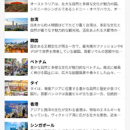
文化が魅力。旅行者はアメリカの各地域で異なる魅力を楽
島だが、静かな自然を求めるならマウイ島やカウアイ島が
オーストラリアは、壮大な自然と多様な文化が魅力の国。
しみながら、その多様性と豊かな歴史を感じることができ
おすすめ。エメラルドグリーンに輝く海をはじめ、豊かな
シドニーのシンボルであるシドニー・オペラハウス、オー
るだろう。車でのロードトリップや列車の旅も、アメリカ
文化や歴史が息づいている。「アロハスピリット」と呼ば
ストラリア東海岸北部に広がる大サンゴ礁地帯グレートバ
ならではの贅沢な旅のスタイルだ。 なお、新着のアメリカ
台湾
れるおもてなしの心で訪れる人々を迎えてくれるハワイの
リアリーフや大陸中央部にそびえるウルル（エアーズロッ
情報は
コンテンツ一覧
を参照してほしい。
人々、おいしいローカルフードやハワイアンミュージッ
ク）、タスマニアの美しい原生林やケアンズの熱帯雨林な
日本から約４時間ほどでたどり着く台湾は、多彩な文化と
ク、伝統的なフラダンスなど、すべてがハワイの魅力を彩
ど、見どころがたくさん。また、カフェやワイン、オージ
自然が織りなす魅力的な観光地。活気あふれる大都市の台
っている。訪れるたびに新しい発見と感動が待っているハ
ービーフなどの食文化も豊かで、美味しいものであふれて
北やノスタルジックな町並みが人気な九份（ジォウフェ
ワイを、存分に味わってほしい。 なお、新着のハワイ情報
韓国
いる。アクティビティも充実しており、サーフィンやダイ
ン）、静ひつな山岳地帯である台湾東部など、都市の喧騒
は
コンテンツ一覧
を参照してほしい。
ビング、ハイキングなど、アウトドア好きにはたまらな
と山間の静けさが共存しており、訪れる人に新しい発見と
歴史ある王朝文化が残る一方で、最先端のファッションやK
い。オーストラリアの多彩な魅力を存分に味わいつくそ
驚きをもたらしてくれる。また、奥深い台湾の食文化も魅
-POPで世界を席巻している韓国。首都ソウルの宮殿や伝統
う。 なお、新着のオーストラリア情報は
コンテンツ一覧
を
力で、夜市などの屋台グルメから高級料理、ヘルシーで美
家屋が並ぶエリアでは韓国の歴史と文化に浸ることがで
参照してほしい。
ベトナム
容にもいいと評判のスイーツなど、バラエティ豊かな料理
き、地方に足を延ばせば四季折々の自然美を楽しむことが
が味わえる。 なお、新着の台湾情報は
コンテンツ一覧
を参
できる。そして、キムチや焼肉、絶品のストリートフード
豊かな自然と多様な文化が魅力的なベトナム。南北に細長
照してほしい。
まで、さまざまな韓国料理が待っている。夜には、韓国な
く伸びる国土には、広大な田園風景や青々とした山々、世
らではのナイトライフも堪能できる。あたたかいホスピタ
界遺産に登録された壮大な自然景観が点在し、都市部では
タイ
リティに包まれながら、韓国の多彩な魅力を心ゆくまで味
急速な発展と共に伝統が息づく。ハノイの古い町並みやホ
わってみてほしい。 なお、新着の韓国情報は
コンテンツ一
ーチミン市のフランス統治時代の建物も、独特の雰囲気を
タイは、東南アジアに位置する豊かな自然と歴史が息づく
覧
を参照してほしい。
醸し出している。また、バラエティの豊かさとおいしさで
国だ。首都バンコクは高層ビルが立ち並ぶ一方、伝統的な
世界中の食通を魅了してやまないベトナム料理も魅力のひ
寺院や市場がいたるところに点在し、古きよき文化と現代
香港
とつ。フォーやバインミー、ベトナムコーヒーなどは、ぜ
の活気が交差している。北部ではチェンマイなどの山岳地
ひ現地で味わいたい。どの地域を訪れてもあたたかい人々
帯で自然と触れ合い、南部ではプーケットやクラビの美し
アジアと西洋の文化が交わる香港は、特有のエネルギーを
が旅行者を迎えてくれるので、きっと忘れられない旅にな
いビーチでリゾート気分を楽しむことができる。タイ料理
もっている。ヴィクトリア湾に広がる壮大な景色、近未来
るはずだ。 なお、新着のベトナム情報は
コンテンツ一覧
を
は世界的に有名で、屋台から高級レストランまで味覚を刺
的なアートスポット、そして歴史と現代が融合した町並
参照してほしい。
シンガポール
激する。気候は一年中温暖で、どの季節にも異なる楽しみ
み、どこを訪れても感動するはず。観光スポットが密集し