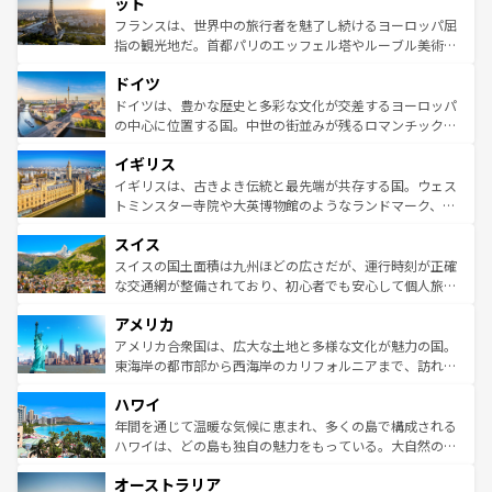
れる闘牛、そして美味しいタパスが生活の一部となってい
ット
しい。
る。首都マドリードの洗練された雰囲気や、バルセロナの
フランスは、世界中の旅行者を魅了し続けるヨーロッパ屈
アートに溢れた街角から、地方では古代ローマ遺跡や中世
指の観光地だ。首都パリのエッフェル塔やルーブル美術館
の城塞都市、穏やかなビーチリゾートまで多彩な表情を見
といった象徴的なスポットから、田舎町の古風な美しさま
せる。地方によって風土や気候が異なるスペインはその個
ドイツ
で、幅広い魅力が詰まっている。華麗な宮殿、歴史的な大
性で訪れる人を魅了する。 なお、新着のスペイン情報は
コ
聖堂、美しいビーチ、そして豊かな自然が、訪れる者を心
ドイツは、豊かな歴史と多彩な文化が交差するヨーロッパ
ンテンツ一覧
を参照してほしい。
から魅了する。また、フランスは美食の国としても知ら
の中心に位置する国。中世の街並みが残るロマンチック街
れ、フランス料理はユネスコ無形文化遺産にも登録されて
道から、未来を先取りするようなモダンな都市まで多様な
イギリス
いる。シャンパンの発祥地であるランス、プロヴァンスの
顔を持つこの国は、どこを歩いても飽きることがない。ベ
香り高いラベンダー畑など、多彩な楽しみ方が可能だ。さ
ルリンの文化的活気、バイエルン州のアルプスの絶景、そ
イギリスは、古きよき伝統と最先端が共存する国。ウェス
らに、パリ以外の地域にも魅力が溢れており、どの街角に
してライン川沿いのワイン畑といった風景は必見。ビール
トミンスター寺院や大英博物館のようなランドマーク、歴
も豊かな歴史と文化が息づいている。パリ以外の個性あふ
とソーセージを味わいながら地元の人と過ごす楽しい時間
史ある大学都市、美しい丘陵地帯や牧歌的な風景など、エ
れる地方に足を運ぶとそれぞれで全く異なる文化を体験で
スイス
は、お酒好きな人にはぜひ体験してほしい。 なお、新着の
リアごとに異なる魅力がある。また、優雅なアフタヌーン
きるだろう。 なお、新着のフランス情報は
コンテンツ一覧
ドイツ情報は
コンテンツ一覧
を参照してほしい。
ティー、ビール好きにはたまらない英国パブ、サッカー観
スイスの国土面積は九州ほどの広さだが、運行時刻が正確
を参照してほしい。
戦など、本場だからこそできる体験も豊富。イギリスを旅
な交通網が整備されており、初心者でも安心して個人旅行
して楽しみつくそう。 なお、新着のイギリス情報は
コンテ
を楽しめる。日本同様に時刻表どおりの旅が可能だ。中世
アメリカ
ンツ一覧
を参照してほしい。
の建物がそのまま残る町や、スイスならではのユニークな
博物館もあり、アルプス観光だけでなく町歩きも満喫する
アメリカ合衆国は、広大な土地と多様な文化が魅力の国。
ことができる。国民の所得が高いため物価も高いが、旅行
東海岸の都市部から西海岸のカリフォルニアまで、訪れる
者向けの交通パス提供のサービスもあり、うまく活用すれ
場所ごとに異なる風景と体験が待っている。ニューヨーク
ハワイ
ば市内交通費無料で観光を楽しむこともできる。 なお、新
のような巨大都市は、観光、ショッピング、エンターテイ
着のスイス情報は
コンテンツ一覧
を参照してほしい。
ンメントが詰まった刺激的なスポットだ。一方、アメリカ
年間を通じて温暖な気候に恵まれ、多くの島で構成される
西部には大自然が広がり、グランドキャニオンやイエロー
ハワイは、どの島も独自の魅力をもっている。大自然の神
ストーン国立公園といった絶景が堪能できる。さらに、南
秘を感じたいなら、火山が生み出した壮大な景観を誇るハ
オーストラリア
部のニューオーリンズでは、音楽と美食が融合した独特の
ワイ島は見逃せない。また、定番の観光地といえばオアフ