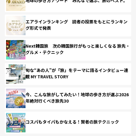
地球の歩き方アワード みんなで選ぶ、旅のベスト。
エアラインランキング 読者の投票をもとにランキン
グ形式で発表
Next韓国旅 次の韓国旅行がもっと楽しくなる 旅先・
グルメ・テクニック
旬な“あの人”が「旅」をテーマに語るインタビュー連
載 MY TRAVEL STORY
今、こんな旅がしてみたい！地球の歩き方が選ぶ2026
年絶対行くべき旅先30
コスパもタイパもかなえる！賢者の旅テクニック