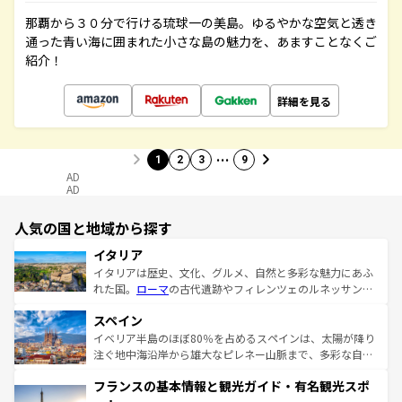
那覇から３０分で行ける琉球一の美島。ゆるやかな空気と透き
通った青い海に囲まれた小さな島の魅力を、あますことなくご
紹介！
詳細を見る
…
1
2
3
9
AD
AD
人気の国と地域から探す
イタリア
イタリアは歴史、文化、グルメ、自然と多彩な魅力にあふ
れた国。
ローマ
の古代遺跡やフィレンツェのルネッサンス
美術、ヴェネツィアの運河など、歴史あるスポットはもち
スペイン
ろん、トスカーナの美しい田園風景やアマルフィ海岸の絶
景など、自然景観も見逃せない。観光の合間には、本場の
イベリア半島のほぼ80％を占めるスペインは、太陽が降り
ピザやパスタなど、絶品のイタリア料理を堪能することも
注ぐ地中海沿岸から雄大なピレネー山脈まで、多彩な自然
できる。朝目覚めてから夜眠るまで、すべての瞬間を楽し
と文化が詰まったヨーロッパ屈指の旅行先だ。多様な地域
フランスの基本情報と観光ガイド・有名観光スポ
ませてくれるイタリアで、忘れられない旅をしてみよう！
文化が根付くこの国では、情熱的なフラメンコ、熱気あふ
なお、新着のイタリア情報は
コンテンツ一覧
を参照してほ