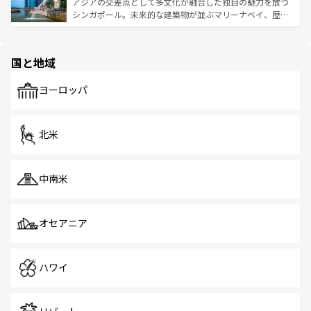
が待っている。親しみやすいタイの人々、仏教を中心とし
ており、効率よく見どころを回れるのも魅力。息をのむよ
アジアの交差点として多文化が融合した独自の魅力を放つ
た文化、そして多様な観光資源が、訪れる旅人を魅了し続
うな絶景から文化的な体験まで、香港を存分に楽しみ尽く
シンガポール。未来的な建築物が並ぶマリーナベイ、歴史
ける。 なお、新着のタイ情報は
コンテンツ一覧
を参照して
そう。 なお、新着の香港情報は
コンテンツ一覧
を参照して
と伝統を感じられるエスニックタウン、多数の緑豊かな公
ほしい。
ほしい。
園や自然保護区など、自然が調和した近代的な景観と文化
の多様性あふれるカラフルな町は、どこを歩いても新しい
国と地域
発見がある。さらに、治安のよさや充実した公共交通機関
も、旅行者にとっては魅力的なポイント。グルメも豊富
で、ホーカーズは地元の風情を楽しめる外せないスポット
ヨーロッパ
だ。訪れる人を飽きさせないシンガポールで、多様な魅力
を体感しよう。 なお、新着のシンガポール情報は
コンテン
ツ一覧
を参照してほしい。
北米
中南米
オセアニア
ハワイ