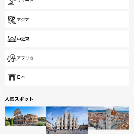
リゾート
アジア
中近東
アフリカ
日本
人気スポット