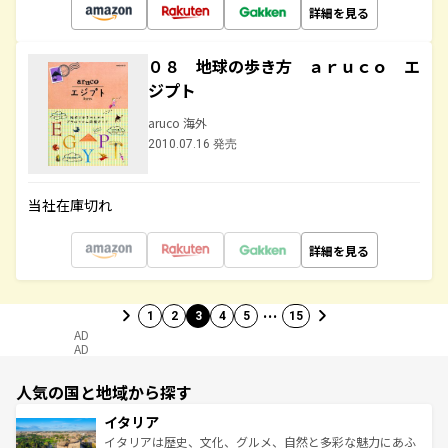
詳細を見る
０８ 地球の歩き方 ａｒｕｃｏ エ
ジプト
aruco 海外
2010.07.16 発売
当社在庫切れ
詳細を見る
…
1
2
3
4
5
15
AD
AD
人気の国と地域から探す
イタリア
イタリアは歴史、文化、グルメ、自然と多彩な魅力にあふ