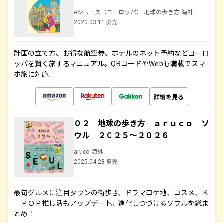
Aシリーズ（ヨーロッパ） 地球の歩き方 海外
2020.03.11 発売
計画の立て方、お得な航空券、ホテルのネット予約などヨーロ
ッパを賢く旅するマニュアル。QRコードやWebも満載でスマ
ホ旅に対応
詳細を見る
０２ 地球の歩き方 ａｒｕｃｏ ソ
ウル ２０２５～２０２６
aruco 海外
2025.04.28 発売
最旬グルメに注目タウンの街歩き、ドラマロケ地、コスメ、Ｋ
－ＰＯＰ推し活もアップデート。進化しつづけるソウルを総ま
とめ！