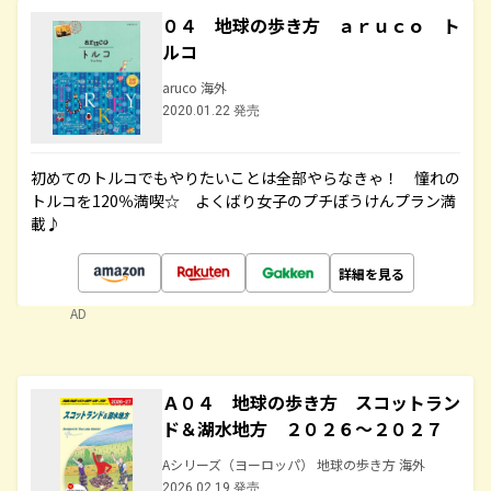
０４ 地球の歩き方 ａｒｕｃｏ ト
ルコ
aruco 海外
2020.01.22 発売
初めてのトルコでもやりたいことは全部やらなきゃ！ 憧れの
トルコを120％満喫☆ よくばり女子のプチぼうけんプラン満
載♪
詳細を見る
AD
Ａ０４ 地球の歩き方 スコットラン
ド＆湖水地方 ２０２６～２０２７
Aシリーズ（ヨーロッパ） 地球の歩き方 海外
2026.02.19 発売