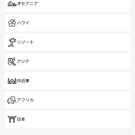
オセアニア
ハワイ
リゾート
アジア
中近東
アフリカ
日本