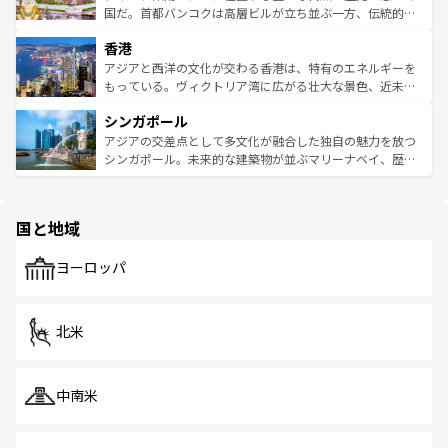
覧
を参照してほしい。
醸し出している。また、バラエティの豊かさとおいしさで
国だ。首都バンコクは高層ビルが立ち並ぶ一方、伝統的な
世界中の食通を魅了してやまないベトナム料理も魅力のひ
寺院や市場がいたるところに点在し、古きよき文化と現代
香港
とつ。フォーやバインミー、ベトナムコーヒーなどは、ぜ
の活気が交差している。北部ではチェンマイなどの山岳地
ひ現地で味わいたい。どの地域を訪れてもあたたかい人々
帯で自然と触れ合い、南部ではプーケットやクラビの美し
アジアと西洋の文化が交わる香港は、特有のエネルギーを
が旅行者を迎えてくれるので、きっと忘れられない旅にな
いビーチでリゾート気分を楽しむことができる。タイ料理
もっている。ヴィクトリア湾に広がる壮大な景色、近未来
るはずだ。 なお、新着のベトナム情報は
コンテンツ一覧
を
は世界的に有名で、屋台から高級レストランまで味覚を刺
的なアートスポット、そして歴史と現代が融合した町並
参照してほしい。
シンガポール
激する。気候は一年中温暖で、どの季節にも異なる楽しみ
み、どこを訪れても感動するはず。観光スポットが密集し
が待っている。親しみやすいタイの人々、仏教を中心とし
ており、効率よく見どころを回れるのも魅力。息をのむよ
アジアの交差点として多文化が融合した独自の魅力を放つ
た文化、そして多様な観光資源が、訪れる旅人を魅了し続
うな絶景から文化的な体験まで、香港を存分に楽しみ尽く
シンガポール。未来的な建築物が並ぶマリーナベイ、歴史
ける。 なお、新着のタイ情報は
コンテンツ一覧
を参照して
そう。 なお、新着の香港情報は
コンテンツ一覧
を参照して
と伝統を感じられるエスニックタウン、多数の緑豊かな公
ほしい。
ほしい。
園や自然保護区など、自然が調和した近代的な景観と文化
の多様性あふれるカラフルな町は、どこを歩いても新しい
国と地域
発見がある。さらに、治安のよさや充実した公共交通機関
も、旅行者にとっては魅力的なポイント。グルメも豊富
で、ホーカーズは地元の風情を楽しめる外せないスポット
ヨーロッパ
だ。訪れる人を飽きさせないシンガポールで、多様な魅力
を体感しよう。 なお、新着のシンガポール情報は
コンテン
ツ一覧
を参照してほしい。
北米
中南米