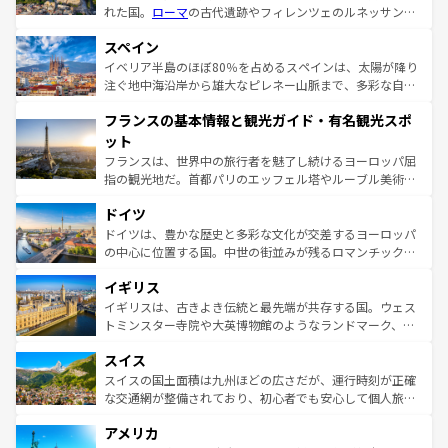
れた国。
ローマ
の古代遺跡やフィレンツェのルネッサンス
美術、ヴェネツィアの運河など、歴史あるスポットはもち
スペイン
ろん、トスカーナの美しい田園風景やアマルフィ海岸の絶
景など、自然景観も見逃せない。観光の合間には、本場の
イベリア半島のほぼ80％を占めるスペインは、太陽が降り
ピザやパスタなど、絶品のイタリア料理を堪能することも
注ぐ地中海沿岸から雄大なピレネー山脈まで、多彩な自然
できる。朝目覚めてから夜眠るまで、すべての瞬間を楽し
と文化が詰まったヨーロッパ屈指の旅行先だ。多様な地域
フランスの基本情報と観光ガイド・有名観光スポ
ませてくれるイタリアで、忘れられない旅をしてみよう！
文化が根付くこの国では、情熱的なフラメンコ、熱気あふ
なお、新着のイタリア情報は
コンテンツ一覧
を参照してほ
れる闘牛、そして美味しいタパスが生活の一部となってい
ット
しい。
る。首都マドリードの洗練された雰囲気や、バルセロナの
フランスは、世界中の旅行者を魅了し続けるヨーロッパ屈
アートに溢れた街角から、地方では古代ローマ遺跡や中世
指の観光地だ。首都パリのエッフェル塔やルーブル美術館
の城塞都市、穏やかなビーチリゾートまで多彩な表情を見
といった象徴的なスポットから、田舎町の古風な美しさま
せる。地方によって風土や気候が異なるスペインはその個
ドイツ
で、幅広い魅力が詰まっている。華麗な宮殿、歴史的な大
性で訪れる人を魅了する。 なお、新着のスペイン情報は
コ
聖堂、美しいビーチ、そして豊かな自然が、訪れる者を心
ドイツは、豊かな歴史と多彩な文化が交差するヨーロッパ
ンテンツ一覧
を参照してほしい。
から魅了する。また、フランスは美食の国としても知ら
の中心に位置する国。中世の街並みが残るロマンチック街
れ、フランス料理はユネスコ無形文化遺産にも登録されて
道から、未来を先取りするようなモダンな都市まで多様な
イギリス
いる。シャンパンの発祥地であるランス、プロヴァンスの
顔を持つこの国は、どこを歩いても飽きることがない。ベ
香り高いラベンダー畑など、多彩な楽しみ方が可能だ。さ
ルリンの文化的活気、バイエルン州のアルプスの絶景、そ
イギリスは、古きよき伝統と最先端が共存する国。ウェス
らに、パリ以外の地域にも魅力が溢れており、どの街角に
してライン川沿いのワイン畑といった風景は必見。ビール
トミンスター寺院や大英博物館のようなランドマーク、歴
も豊かな歴史と文化が息づいている。パリ以外の個性あふ
とソーセージを味わいながら地元の人と過ごす楽しい時間
史ある大学都市、美しい丘陵地帯や牧歌的な風景など、エ
れる地方に足を運ぶとそれぞれで全く異なる文化を体験で
スイス
は、お酒好きな人にはぜひ体験してほしい。 なお、新着の
リアごとに異なる魅力がある。また、優雅なアフタヌーン
きるだろう。 なお、新着のフランス情報は
コンテンツ一覧
ドイツ情報は
コンテンツ一覧
を参照してほしい。
ティー、ビール好きにはたまらない英国パブ、サッカー観
スイスの国土面積は九州ほどの広さだが、運行時刻が正確
を参照してほしい。
戦など、本場だからこそできる体験も豊富。イギリスを旅
な交通網が整備されており、初心者でも安心して個人旅行
して楽しみつくそう。 なお、新着のイギリス情報は
コンテ
を楽しめる。日本同様に時刻表どおりの旅が可能だ。中世
アメリカ
ンツ一覧
を参照してほしい。
の建物がそのまま残る町や、スイスならではのユニークな