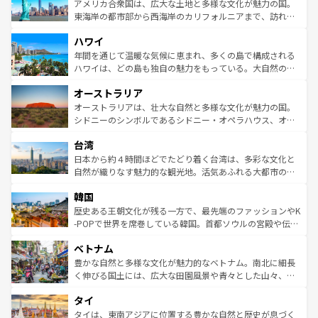
博物館もあり、アルプス観光だけでなく町歩きも満喫する
アメリカ合衆国は、広大な土地と多様な文化が魅力の国。
ことができる。国民の所得が高いため物価も高いが、旅行
東海岸の都市部から西海岸のカリフォルニアまで、訪れる
者向けの交通パス提供のサービスもあり、うまく活用すれ
場所ごとに異なる風景と体験が待っている。ニューヨーク
ハワイ
ば市内交通費無料で観光を楽しむこともできる。 なお、新
のような巨大都市は、観光、ショッピング、エンターテイ
着のスイス情報は
コンテンツ一覧
を参照してほしい。
ンメントが詰まった刺激的なスポットだ。一方、アメリカ
年間を通じて温暖な気候に恵まれ、多くの島で構成される
西部には大自然が広がり、グランドキャニオンやイエロー
ハワイは、どの島も独自の魅力をもっている。大自然の神
ストーン国立公園といった絶景が堪能できる。さらに、南
秘を感じたいなら、火山が生み出した壮大な景観を誇るハ
オーストラリア
部のニューオーリンズでは、音楽と美食が融合した独特の
ワイ島は見逃せない。また、定番の観光地といえばオアフ
文化が魅力。旅行者はアメリカの各地域で異なる魅力を楽
島だが、静かな自然を求めるならマウイ島やカウアイ島が
オーストラリアは、壮大な自然と多様な文化が魅力の国。
しみながら、その多様性と豊かな歴史を感じることができ
おすすめ。エメラルドグリーンに輝く海をはじめ、豊かな
シドニーのシンボルであるシドニー・オペラハウス、オー
るだろう。車でのロードトリップや列車の旅も、アメリカ
文化や歴史が息づいている。「アロハスピリット」と呼ば
ストラリア東海岸北部に広がる大サンゴ礁地帯グレートバ
ならではの贅沢な旅のスタイルだ。 なお、新着のアメリカ
台湾
れるおもてなしの心で訪れる人々を迎えてくれるハワイの
リアリーフや大陸中央部にそびえるウルル（エアーズロッ
情報は
コンテンツ一覧
を参照してほしい。
人々、おいしいローカルフードやハワイアンミュージッ
ク）、タスマニアの美しい原生林やケアンズの熱帯雨林な
日本から約４時間ほどでたどり着く台湾は、多彩な文化と
ク、伝統的なフラダンスなど、すべてがハワイの魅力を彩
ど、見どころがたくさん。また、カフェやワイン、オージ
自然が織りなす魅力的な観光地。活気あふれる大都市の台
っている。訪れるたびに新しい発見と感動が待っているハ
ービーフなどの食文化も豊かで、美味しいものであふれて
北やノスタルジックな町並みが人気な九份（ジォウフェ
ワイを、存分に味わってほしい。 なお、新着のハワイ情報
韓国
いる。アクティビティも充実しており、サーフィンやダイ
ン）、静ひつな山岳地帯である台湾東部など、都市の喧騒
は
コンテンツ一覧
を参照してほしい。
ビング、ハイキングなど、アウトドア好きにはたまらな
と山間の静けさが共存しており、訪れる人に新しい発見と
歴史ある王朝文化が残る一方で、最先端のファッションやK
い。オーストラリアの多彩な魅力を存分に味わいつくそ
驚きをもたらしてくれる。また、奥深い台湾の食文化も魅
-POPで世界を席巻している韓国。首都ソウルの宮殿や伝統
う。 なお、新着のオーストラリア情報は
コンテンツ一覧
を
力で、夜市などの屋台グルメから高級料理、ヘルシーで美
家屋が並ぶエリアでは韓国の歴史と文化に浸ることがで
参照してほしい。
ベトナム
容にもいいと評判のスイーツなど、バラエティ豊かな料理
き、地方に足を延ばせば四季折々の自然美を楽しむことが
が味わえる。 なお、新着の台湾情報は
コンテンツ一覧
を参
できる。そして、キムチや焼肉、絶品のストリートフード
豊かな自然と多様な文化が魅力的なベトナム。南北に細長
照してほしい。
まで、さまざまな韓国料理が待っている。夜には、韓国な
く伸びる国土には、広大な田園風景や青々とした山々、世
らではのナイトライフも堪能できる。あたたかいホスピタ
界遺産に登録された壮大な自然景観が点在し、都市部では
タイ
リティに包まれながら、韓国の多彩な魅力を心ゆくまで味
急速な発展と共に伝統が息づく。ハノイの古い町並みやホ
わってみてほしい。 なお、新着の韓国情報は
コンテンツ一
ーチミン市のフランス統治時代の建物も、独特の雰囲気を
タイは、東南アジアに位置する豊かな自然と歴史が息づく