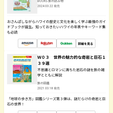
BOOKS 旅の読み物
2024.03.22 発売
おさんぽしながらハワイの歴史と文化を楽しく学ぶ最強のガイ
ドブックが誕生。知っておきたいハワイの年表やキーワード集
も必読
詳細を見る
Ｗ０３ 世界の魅力的な奇岩と巨石１
３９選
不思議とロマンに満ちた岩石の謎を旅の雑
学とともに解説
旅の図鑑
2021.03.18 発売
「地球の歩き方」図鑑シリーズ第３弾は、謎だらけの奇岩と巨
石の世界！