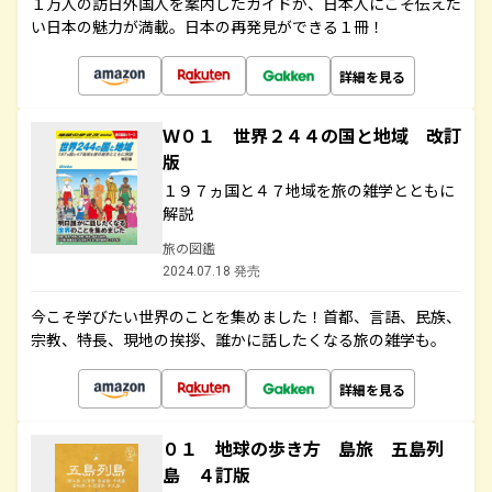
１万人の訪日外国人を案内したガイドが、日本人にこそ伝えた
い日本の魅力が満載。日本の再発見ができる１冊！
詳細を見る
Ｗ０１ 世界２４４の国と地域 改訂
版
１９７ヵ国と４７地域を旅の雑学とともに
解説
旅の図鑑
2024.07.18 発売
今こそ学びたい世界のことを集めました！首都、言語、民族、
宗教、特長、現地の挨拶、誰かに話したくなる旅の雑学も。
詳細を見る
０１ 地球の歩き方 島旅 五島列
島 ４訂版