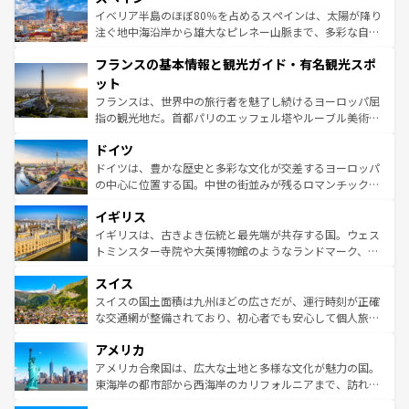
景など、自然景観も見逃せない。観光の合間には、本場の
イベリア半島のほぼ80％を占めるスペインは、太陽が降り
ピザやパスタなど、絶品のイタリア料理を堪能することも
注ぐ地中海沿岸から雄大なピレネー山脈まで、多彩な自然
できる。朝目覚めてから夜眠るまで、すべての瞬間を楽し
と文化が詰まったヨーロッパ屈指の旅行先だ。多様な地域
フランスの基本情報と観光ガイド・有名観光スポ
ませてくれるイタリアで、忘れられない旅をしてみよう！
文化が根付くこの国では、情熱的なフラメンコ、熱気あふ
なお、新着のイタリア情報は
コンテンツ一覧
を参照してほ
れる闘牛、そして美味しいタパスが生活の一部となってい
ット
しい。
る。首都マドリードの洗練された雰囲気や、バルセロナの
フランスは、世界中の旅行者を魅了し続けるヨーロッパ屈
アートに溢れた街角から、地方では古代ローマ遺跡や中世
指の観光地だ。首都パリのエッフェル塔やルーブル美術館
の城塞都市、穏やかなビーチリゾートまで多彩な表情を見
といった象徴的なスポットから、田舎町の古風な美しさま
せる。地方によって風土や気候が異なるスペインはその個
ドイツ
で、幅広い魅力が詰まっている。華麗な宮殿、歴史的な大
性で訪れる人を魅了する。 なお、新着のスペイン情報は
コ
聖堂、美しいビーチ、そして豊かな自然が、訪れる者を心
ドイツは、豊かな歴史と多彩な文化が交差するヨーロッパ
ンテンツ一覧
を参照してほしい。
から魅了する。また、フランスは美食の国としても知ら
の中心に位置する国。中世の街並みが残るロマンチック街
れ、フランス料理はユネスコ無形文化遺産にも登録されて
道から、未来を先取りするようなモダンな都市まで多様な
イギリス
いる。シャンパンの発祥地であるランス、プロヴァンスの
顔を持つこの国は、どこを歩いても飽きることがない。ベ
香り高いラベンダー畑など、多彩な楽しみ方が可能だ。さ
ルリンの文化的活気、バイエルン州のアルプスの絶景、そ
イギリスは、古きよき伝統と最先端が共存する国。ウェス
らに、パリ以外の地域にも魅力が溢れており、どの街角に
してライン川沿いのワイン畑といった風景は必見。ビール
トミンスター寺院や大英博物館のようなランドマーク、歴
も豊かな歴史と文化が息づいている。パリ以外の個性あふ
とソーセージを味わいながら地元の人と過ごす楽しい時間
史ある大学都市、美しい丘陵地帯や牧歌的な風景など、エ
れる地方に足を運ぶとそれぞれで全く異なる文化を体験で
スイス
は、お酒好きな人にはぜひ体験してほしい。 なお、新着の
リアごとに異なる魅力がある。また、優雅なアフタヌーン
きるだろう。 なお、新着のフランス情報は
コンテンツ一覧
ドイツ情報は
コンテンツ一覧
を参照してほしい。
ティー、ビール好きにはたまらない英国パブ、サッカー観
スイスの国土面積は九州ほどの広さだが、運行時刻が正確
を参照してほしい。
戦など、本場だからこそできる体験も豊富。イギリスを旅
な交通網が整備されており、初心者でも安心して個人旅行
して楽しみつくそう。 なお、新着のイギリス情報は
コンテ
を楽しめる。日本同様に時刻表どおりの旅が可能だ。中世
アメリカ
ンツ一覧
を参照してほしい。
の建物がそのまま残る町や、スイスならではのユニークな
博物館もあり、アルプス観光だけでなく町歩きも満喫する
アメリカ合衆国は、広大な土地と多様な文化が魅力の国。
ことができる。国民の所得が高いため物価も高いが、旅行
東海岸の都市部から西海岸のカリフォルニアまで、訪れる
者向けの交通パス提供のサービスもあり、うまく活用すれ
場所ごとに異なる風景と体験が待っている。ニューヨーク