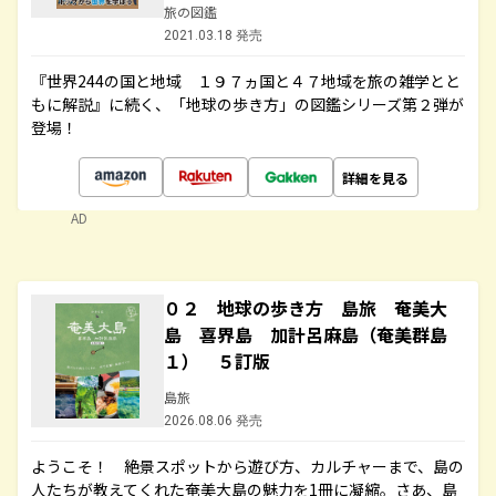
旅の図鑑
2021.03.18 発売
『世界244の国と地域 １９７ヵ国と４７地域を旅の雑学とと
もに解説』に続く、「地球の歩き方」の図鑑シリーズ第２弾が
登場！
詳細を見る
AD
０２ 地球の歩き方 島旅 奄美大
島 喜界島 加計呂麻島（奄美群島
１） ５訂版
島旅
2026.08.06 発売
ようこそ！ 絶景スポットから遊び方、カルチャーまで、島の
人たちが教えてくれた奄美大島の魅力を1冊に凝縮。さあ、島