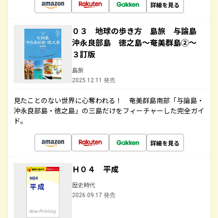
詳細を見る
０３ 地球の歩き方 島旅 与論島
沖永良部島 徳之島～奄美群島②～
３訂版
島旅
2025.12.11 発売
見たことのない世界に心奪われる！ 奄美群島南部「与論島・
沖永良部島・徳之島」の三島だけをフィーチャーした完全ガイ
ド。
詳細を見る
Ｈ０４ 平成
歴史時代
2026.09.17 発売