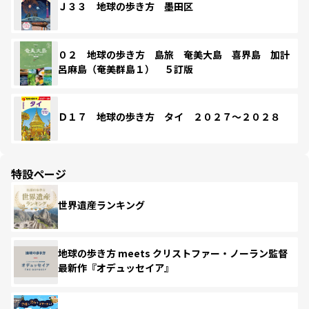
Ｊ３３ 地球の歩き方 墨田区
０２ 地球の歩き方 島旅 奄美大島 喜界島 加計
呂麻島（奄美群島１） ５訂版
Ｄ１７ 地球の歩き方 タイ ２０２７～２０２８
特設ページ
世界遺産ランキング
地球の歩き方 meets クリストファー・ノーラン監督
最新作『オデュッセイア』