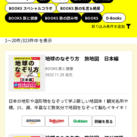
BOOKS スペシャルコラボ
BOOKS 旅の名言＆絶景
BOOKS 旅と健康
BOOKS 旅の読み物
BOOKS
D-Books
絞り込み条件を追加
1〜20件/323件中 を表示
地球のなぞり方 旅地図 日本編
BOOKS 旅と健康
2022.11.25 発売
日本の地形や造形物をなぞって学ぶ新しい地図本！観光名所や
橋、川、湖、半島など旅気分で地図をなぞって脳もイキイキ！
詳細を見る