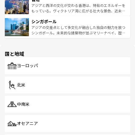
ひ現地で味わいたい。どの地域を訪れてもあたたかい人々
帯で自然と触れ合い、南部ではプーケットやクラビの美し
アジアと西洋の文化が交わる香港は、特有のエネルギーを
が旅行者を迎えてくれるので、きっと忘れられない旅にな
いビーチでリゾート気分を楽しむことができる。タイ料理
もっている。ヴィクトリア湾に広がる壮大な景色、近未来
るはずだ。 なお、新着のベトナム情報は
コンテンツ一覧
を
は世界的に有名で、屋台から高級レストランまで味覚を刺
的なアートスポット、そして歴史と現代が融合した町並
参照してほしい。
シンガポール
激する。気候は一年中温暖で、どの季節にも異なる楽しみ
み、どこを訪れても感動するはず。観光スポットが密集し
が待っている。親しみやすいタイの人々、仏教を中心とし
ており、効率よく見どころを回れるのも魅力。息をのむよ
アジアの交差点として多文化が融合した独自の魅力を放つ
た文化、そして多様な観光資源が、訪れる旅人を魅了し続
うな絶景から文化的な体験まで、香港を存分に楽しみ尽く
シンガポール。未来的な建築物が並ぶマリーナベイ、歴史
ける。 なお、新着のタイ情報は
コンテンツ一覧
を参照して
そう。 なお、新着の香港情報は
コンテンツ一覧
を参照して
と伝統を感じられるエスニックタウン、多数の緑豊かな公
ほしい。
ほしい。
園や自然保護区など、自然が調和した近代的な景観と文化
の多様性あふれるカラフルな町は、どこを歩いても新しい
国と地域
発見がある。さらに、治安のよさや充実した公共交通機関
も、旅行者にとっては魅力的なポイント。グルメも豊富
で、ホーカーズは地元の風情を楽しめる外せないスポット
ヨーロッパ
だ。訪れる人を飽きさせないシンガポールで、多様な魅力
を体感しよう。 なお、新着のシンガポール情報は
コンテン
ツ一覧
を参照してほしい。
北米
中南米
オセアニア