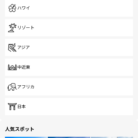
ハワイ
リゾート
アジア
中近東
アフリカ
日本
人気スポット