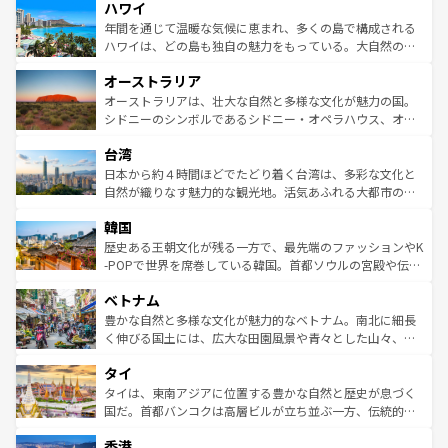
ハワイ
ば市内交通費無料で観光を楽しむこともできる。 なお、新
のような巨大都市は、観光、ショッピング、エンターテイ
着のスイス情報は
コンテンツ一覧
を参照してほしい。
ンメントが詰まった刺激的なスポットだ。一方、アメリカ
年間を通じて温暖な気候に恵まれ、多くの島で構成される
西部には大自然が広がり、グランドキャニオンやイエロー
ハワイは、どの島も独自の魅力をもっている。大自然の神
ストーン国立公園といった絶景が堪能できる。さらに、南
秘を感じたいなら、火山が生み出した壮大な景観を誇るハ
オーストラリア
部のニューオーリンズでは、音楽と美食が融合した独特の
ワイ島は見逃せない。また、定番の観光地といえばオアフ
文化が魅力。旅行者はアメリカの各地域で異なる魅力を楽
島だが、静かな自然を求めるならマウイ島やカウアイ島が
オーストラリアは、壮大な自然と多様な文化が魅力の国。
しみながら、その多様性と豊かな歴史を感じることができ
おすすめ。エメラルドグリーンに輝く海をはじめ、豊かな
シドニーのシンボルであるシドニー・オペラハウス、オー
るだろう。車でのロードトリップや列車の旅も、アメリカ
文化や歴史が息づいている。「アロハスピリット」と呼ば
ストラリア東海岸北部に広がる大サンゴ礁地帯グレートバ
ならではの贅沢な旅のスタイルだ。 なお、新着のアメリカ
台湾
れるおもてなしの心で訪れる人々を迎えてくれるハワイの
リアリーフや大陸中央部にそびえるウルル（エアーズロッ
情報は
コンテンツ一覧
を参照してほしい。
人々、おいしいローカルフードやハワイアンミュージッ
ク）、タスマニアの美しい原生林やケアンズの熱帯雨林な
日本から約４時間ほどでたどり着く台湾は、多彩な文化と
ク、伝統的なフラダンスなど、すべてがハワイの魅力を彩
ど、見どころがたくさん。また、カフェやワイン、オージ
自然が織りなす魅力的な観光地。活気あふれる大都市の台
っている。訪れるたびに新しい発見と感動が待っているハ
ービーフなどの食文化も豊かで、美味しいものであふれて
北やノスタルジックな町並みが人気な九份（ジォウフェ
ワイを、存分に味わってほしい。 なお、新着のハワイ情報
韓国
いる。アクティビティも充実しており、サーフィンやダイ
ン）、静ひつな山岳地帯である台湾東部など、都市の喧騒
は
コンテンツ一覧
を参照してほしい。
ビング、ハイキングなど、アウトドア好きにはたまらな
と山間の静けさが共存しており、訪れる人に新しい発見と
歴史ある王朝文化が残る一方で、最先端のファッションやK
い。オーストラリアの多彩な魅力を存分に味わいつくそ
驚きをもたらしてくれる。また、奥深い台湾の食文化も魅
-POPで世界を席巻している韓国。首都ソウルの宮殿や伝統
う。 なお、新着のオーストラリア情報は
コンテンツ一覧
を
力で、夜市などの屋台グルメから高級料理、ヘルシーで美
家屋が並ぶエリアでは韓国の歴史と文化に浸ることがで
参照してほしい。
ベトナム
容にもいいと評判のスイーツなど、バラエティ豊かな料理
き、地方に足を延ばせば四季折々の自然美を楽しむことが
が味わえる。 なお、新着の台湾情報は
コンテンツ一覧
を参
できる。そして、キムチや焼肉、絶品のストリートフード
豊かな自然と多様な文化が魅力的なベトナム。南北に細長
照してほしい。
まで、さまざまな韓国料理が待っている。夜には、韓国な
く伸びる国土には、広大な田園風景や青々とした山々、世
らではのナイトライフも堪能できる。あたたかいホスピタ
界遺産に登録された壮大な自然景観が点在し、都市部では
タイ
リティに包まれながら、韓国の多彩な魅力を心ゆくまで味
急速な発展と共に伝統が息づく。ハノイの古い町並みやホ
わってみてほしい。 なお、新着の韓国情報は
コンテンツ一
ーチミン市のフランス統治時代の建物も、独特の雰囲気を
タイは、東南アジアに位置する豊かな自然と歴史が息づく
覧
を参照してほしい。
醸し出している。また、バラエティの豊かさとおいしさで
国だ。首都バンコクは高層ビルが立ち並ぶ一方、伝統的な
世界中の食通を魅了してやまないベトナム料理も魅力のひ
寺院や市場がいたるところに点在し、古きよき文化と現代
香港
とつ。フォーやバインミー、ベトナムコーヒーなどは、ぜ
の活気が交差している。北部ではチェンマイなどの山岳地