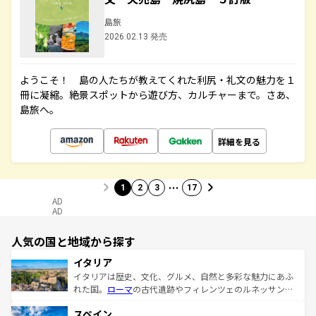
島旅
2026.02.13 発売
ようこそ！ 島の人たちが教えてくれた利尻・礼文の魅力を１
冊に凝縮。絶景スポットから遊び方、カルチャーまで。さあ、
島旅へ。
詳細を見る
…
1
2
3
17
AD
AD
人気の国と地域から探す
イタリア
イタリアは歴史、文化、グルメ、自然と多彩な魅力にあふ
れた国。
ローマ
の古代遺跡やフィレンツェのルネッサンス
美術、ヴェネツィアの運河など、歴史あるスポットはもち
スペイン
ろん、トスカーナの美しい田園風景やアマルフィ海岸の絶