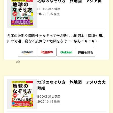
地球のなぞり方 旅地図 アジア編
BOOKS 旅と健康
2022.11.25 発売
各国の地形や関係性をなぞって学ぶ新しい地図本！国境や州、
川や街道、島など旅気分で地図をなぞって脳もイキイキ！
詳細を見る
AD
地球のなぞり方 旅地図 アメリカ大
陸編
BOOKS 旅と健康
2022.10.14 発売