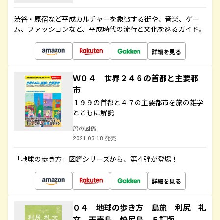
渋谷・原宿など平成カルチャーを象徴する街や、音楽、ゲー
ム、ファッションなど、平成時代の流行と文化を巡るガイド。
詳細を見る
Ｗ０４ 世界２４６の首都と主要都
市
１９９の首都と４７の主要都市を旅の雑学
とともに解説
旅の図鑑
2021.03.18 発売
「地球の歩き方」図鑑シリーズから、第４弾が登場！
詳細を見る
０４ 地球の歩き方 島旅 利尻 礼
文 天売島 焼尻島 ５訂版