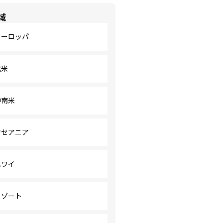
域
ヨーロッパ
北米
中南米
オセアニア
ハワイ
リゾート