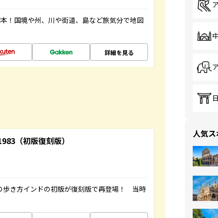
図本！国境や州、川や街道、島など旅気分で地図
詳細を見る
人気ス
-1983（初版復刻版）
球の歩き方インドの初版が復刻版で再登場！ 当時