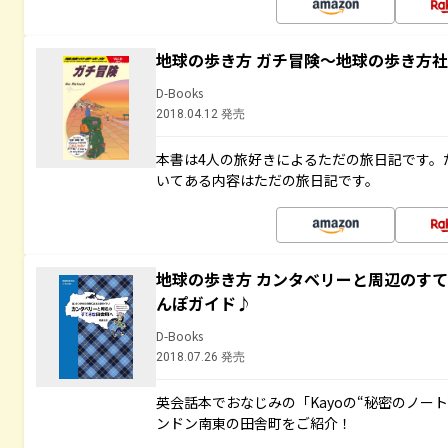
地球の歩き方 ガチ冒険～地球の歩き方
D-Books
2018.04.12 発売
本書は4人の旅好きによるただの旅日記です。
いてある内容はただの旅日記です。
地球の歩き方 カンタベリーと周辺のす
んぽガイド♪
D-Books
2018.07.26 発売
英会話本でおなじみの「Kayoの“秘密のノー
ンドン南東の田舎町をご紹介！