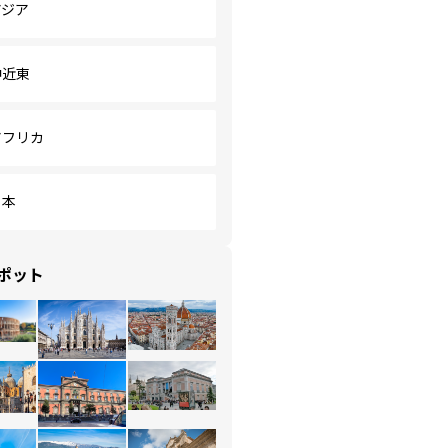
アジア
中近東
アフリカ
日本
ポット