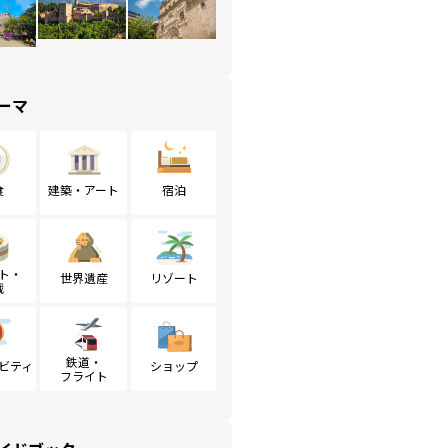
ーマ
食
建築・アート
宿泊
ト・
世界遺産
リゾート
戦
鉄道・
ビティ
ショップ
フライト