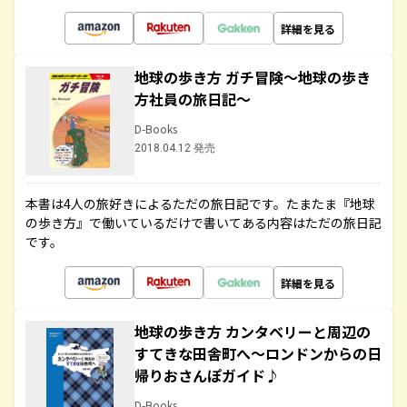
詳細を見る
地球の歩き方 ガチ冒険～地球の歩き
方社員の旅日記～
D-Books
2018.04.12 発売
本書は4人の旅好きによるただの旅日記です。たまたま『地球
の歩き方』で働いているだけで書いてある内容はただの旅日記
です。
詳細を見る
地球の歩き方 カンタベリーと周辺の
すてきな田舎町へ～ロンドンからの日
帰りおさんぽガイド♪
D-Books