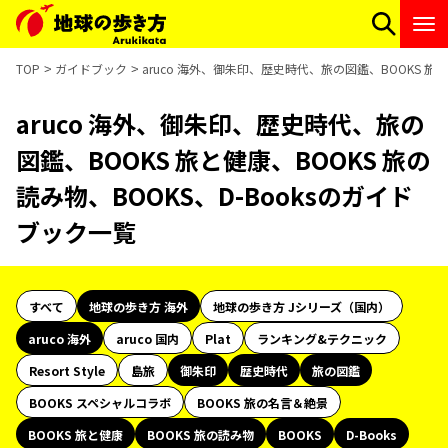
TOP
ガイドブック
aruco 海外、御朱印、歴史時代、旅の図鑑、BOOKS 旅と
aruco 海外、御朱印、歴史時代、旅の
図鑑、BOOKS 旅と健康、BOOKS 旅の
読み物、BOOKS、D-Booksのガイド
ブック一覧
すべて
地球の歩き方 海外
地球の歩き方 Jシリーズ（国内）
aruco 海外
aruco 国内
Plat
ランキング&テクニック
Resort Style
島旅
御朱印
歴史時代
旅の図鑑
BOOKS スペシャルコラボ
BOOKS 旅の名言＆絶景
BOOKS 旅と健康
BOOKS 旅の読み物
BOOKS
D-Books