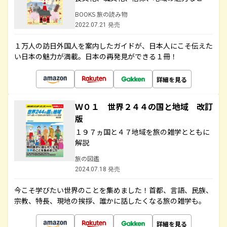
BOOKS 旅の読み物
2022.07.21 発売
１万人の訪日外国人を案内したガイドが、日本人にこそ伝えた
い日本の魅力が満載。日本の再発見ができる１冊！
詳細を見る
Ｗ０１ 世界２４４の国と地域 改訂
版
１９７ヵ国と４７地域を旅の雑学とともに
解説
旅の図鑑
2024.07.18 発売
今こそ学びたい世界のことを集めました！首都、言語、民族、
宗教、特長、現地の挨拶、誰かに話したくなる旅の雑学も。
詳細を見る