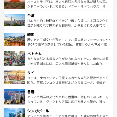
文化が魅力。旅行者はアメリカの各地域で異なる魅力を楽
島だが、静かな自然を求めるならマウイ島やカウアイ島が
オーストラリアは、壮大な自然と多様な文化が魅力の国。
しみながら、その多様性と豊かな歴史を感じることができ
おすすめ。エメラルドグリーンに輝く海をはじめ、豊かな
シドニーのシンボルであるシドニー・オペラハウス、オー
るだろう。車でのロードトリップや列車の旅も、アメリカ
文化や歴史が息づいている。「アロハスピリット」と呼ば
ストラリア東海岸北部に広がる大サンゴ礁地帯グレートバ
ならではの贅沢な旅のスタイルだ。 なお、新着のアメリカ
台湾
れるおもてなしの心で訪れる人々を迎えてくれるハワイの
リアリーフや大陸中央部にそびえるウルル（エアーズロッ
情報は
コンテンツ一覧
を参照してほしい。
人々、おいしいローカルフードやハワイアンミュージッ
ク）、タスマニアの美しい原生林やケアンズの熱帯雨林な
日本から約４時間ほどでたどり着く台湾は、多彩な文化と
ク、伝統的なフラダンスなど、すべてがハワイの魅力を彩
ど、見どころがたくさん。また、カフェやワイン、オージ
自然が織りなす魅力的な観光地。活気あふれる大都市の台
っている。訪れるたびに新しい発見と感動が待っているハ
ービーフなどの食文化も豊かで、美味しいものであふれて
北やノスタルジックな町並みが人気な九份（ジォウフェ
ワイを、存分に味わってほしい。 なお、新着のハワイ情報
韓国
いる。アクティビティも充実しており、サーフィンやダイ
ン）、静ひつな山岳地帯である台湾東部など、都市の喧騒
は
コンテンツ一覧
を参照してほしい。
ビング、ハイキングなど、アウトドア好きにはたまらな
と山間の静けさが共存しており、訪れる人に新しい発見と
歴史ある王朝文化が残る一方で、最先端のファッションやK
い。オーストラリアの多彩な魅力を存分に味わいつくそ
驚きをもたらしてくれる。また、奥深い台湾の食文化も魅
-POPで世界を席巻している韓国。首都ソウルの宮殿や伝統
う。 なお、新着のオーストラリア情報は
コンテンツ一覧
を
力で、夜市などの屋台グルメから高級料理、ヘルシーで美
家屋が並ぶエリアでは韓国の歴史と文化に浸ることがで
参照してほしい。
ベトナム
容にもいいと評判のスイーツなど、バラエティ豊かな料理
き、地方に足を延ばせば四季折々の自然美を楽しむことが
が味わえる。 なお、新着の台湾情報は
コンテンツ一覧
を参
できる。そして、キムチや焼肉、絶品のストリートフード
豊かな自然と多様な文化が魅力的なベトナム。南北に細長
照してほしい。
まで、さまざまな韓国料理が待っている。夜には、韓国な
く伸びる国土には、広大な田園風景や青々とした山々、世
らではのナイトライフも堪能できる。あたたかいホスピタ
界遺産に登録された壮大な自然景観が点在し、都市部では
タイ
リティに包まれながら、韓国の多彩な魅力を心ゆくまで味
急速な発展と共に伝統が息づく。ハノイの古い町並みやホ
わってみてほしい。 なお、新着の韓国情報は
コンテンツ一
ーチミン市のフランス統治時代の建物も、独特の雰囲気を
タイは、東南アジアに位置する豊かな自然と歴史が息づく
覧
を参照してほしい。
醸し出している。また、バラエティの豊かさとおいしさで
国だ。首都バンコクは高層ビルが立ち並ぶ一方、伝統的な
世界中の食通を魅了してやまないベトナム料理も魅力のひ
寺院や市場がいたるところに点在し、古きよき文化と現代
香港
とつ。フォーやバインミー、ベトナムコーヒーなどは、ぜ
の活気が交差している。北部ではチェンマイなどの山岳地
ひ現地で味わいたい。どの地域を訪れてもあたたかい人々
帯で自然と触れ合い、南部ではプーケットやクラビの美し
アジアと西洋の文化が交わる香港は、特有のエネルギーを
が旅行者を迎えてくれるので、きっと忘れられない旅にな
いビーチでリゾート気分を楽しむことができる。タイ料理
もっている。ヴィクトリア湾に広がる壮大な景色、近未来
るはずだ。 なお、新着のベトナム情報は
コンテンツ一覧
を
は世界的に有名で、屋台から高級レストランまで味覚を刺
的なアートスポット、そして歴史と現代が融合した町並
参照してほしい。
シンガポール
激する。気候は一年中温暖で、どの季節にも異なる楽しみ
み、どこを訪れても感動するはず。観光スポットが密集し
が待っている。親しみやすいタイの人々、仏教を中心とし
ており、効率よく見どころを回れるのも魅力。息をのむよ
アジアの交差点として多文化が融合した独自の魅力を放つ