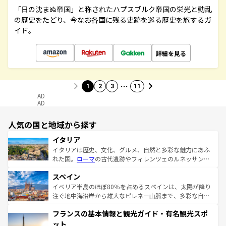
「日の沈まぬ帝国」と称されたハプスブルク帝国の栄光と動乱
の歴史をたどり、今なお各国に残る史跡を巡る歴史を旅するガ
イド。
詳細を見る
…
1
2
3
11
AD
AD
人気の国と地域から探す
イタリア
イタリアは歴史、文化、グルメ、自然と多彩な魅力にあふ
れた国。
ローマ
の古代遺跡やフィレンツェのルネッサンス
美術、ヴェネツィアの運河など、歴史あるスポットはもち
スペイン
ろん、トスカーナの美しい田園風景やアマルフィ海岸の絶
景など、自然景観も見逃せない。観光の合間には、本場の
イベリア半島のほぼ80％を占めるスペインは、太陽が降り
ピザやパスタなど、絶品のイタリア料理を堪能することも
注ぐ地中海沿岸から雄大なピレネー山脈まで、多彩な自然
できる。朝目覚めてから夜眠るまで、すべての瞬間を楽し
と文化が詰まったヨーロッパ屈指の旅行先だ。多様な地域
フランスの基本情報と観光ガイド・有名観光スポ
ませてくれるイタリアで、忘れられない旅をしてみよう！
文化が根付くこの国では、情熱的なフラメンコ、熱気あふ
なお、新着のイタリア情報は
コンテンツ一覧
を参照してほ
れる闘牛、そして美味しいタパスが生活の一部となってい
ット