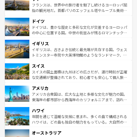
しい。
る。首都マドリードの洗練された雰囲気や、バルセロナの
フランスは、世界中の旅行者を魅了し続けるヨーロッパ屈
アートに溢れた街角から、地方では古代ローマ遺跡や中世
指の観光地だ。首都パリのエッフェル塔やルーブル美術館
の城塞都市、穏やかなビーチリゾートまで多彩な表情を見
といった象徴的なスポットから、田舎町の古風な美しさま
せる。地方によって風土や気候が異なるスペインはその個
ドイツ
で、幅広い魅力が詰まっている。華麗な宮殿、歴史的な大
性で訪れる人を魅了する。 なお、新着のスペイン情報は
コ
聖堂、美しいビーチ、そして豊かな自然が、訪れる者を心
ドイツは、豊かな歴史と多彩な文化が交差するヨーロッパ
ンテンツ一覧
を参照してほしい。
から魅了する。また、フランスは美食の国としても知ら
の中心に位置する国。中世の街並みが残るロマンチック街
れ、フランス料理はユネスコ無形文化遺産にも登録されて
道から、未来を先取りするようなモダンな都市まで多様な
イギリス
いる。シャンパンの発祥地であるランス、プロヴァンスの
顔を持つこの国は、どこを歩いても飽きることがない。ベ
香り高いラベンダー畑など、多彩な楽しみ方が可能だ。さ
ルリンの文化的活気、バイエルン州のアルプスの絶景、そ
イギリスは、古きよき伝統と最先端が共存する国。ウェス
らに、パリ以外の地域にも魅力が溢れており、どの街角に
してライン川沿いのワイン畑といった風景は必見。ビール
トミンスター寺院や大英博物館のようなランドマーク、歴
も豊かな歴史と文化が息づいている。パリ以外の個性あふ
とソーセージを味わいながら地元の人と過ごす楽しい時間
史ある大学都市、美しい丘陵地帯や牧歌的な風景など、エ
れる地方に足を運ぶとそれぞれで全く異なる文化を体験で
スイス
は、お酒好きな人にはぜひ体験してほしい。 なお、新着の
リアごとに異なる魅力がある。また、優雅なアフタヌーン
きるだろう。 なお、新着のフランス情報は
コンテンツ一覧
ドイツ情報は
コンテンツ一覧
を参照してほしい。
ティー、ビール好きにはたまらない英国パブ、サッカー観
スイスの国土面積は九州ほどの広さだが、運行時刻が正確
を参照してほしい。
戦など、本場だからこそできる体験も豊富。イギリスを旅
な交通網が整備されており、初心者でも安心して個人旅行
して楽しみつくそう。 なお、新着のイギリス情報は
コンテ
を楽しめる。日本同様に時刻表どおりの旅が可能だ。中世
アメリカ
ンツ一覧
を参照してほしい。
の建物がそのまま残る町や、スイスならではのユニークな
博物館もあり、アルプス観光だけでなく町歩きも満喫する
アメリカ合衆国は、広大な土地と多様な文化が魅力の国。
ことができる。国民の所得が高いため物価も高いが、旅行
東海岸の都市部から西海岸のカリフォルニアまで、訪れる
者向けの交通パス提供のサービスもあり、うまく活用すれ
場所ごとに異なる風景と体験が待っている。ニューヨーク
ハワイ
ば市内交通費無料で観光を楽しむこともできる。 なお、新
のような巨大都市は、観光、ショッピング、エンターテイ
着のスイス情報は
コンテンツ一覧
を参照してほしい。
ンメントが詰まった刺激的なスポットだ。一方、アメリカ
年間を通じて温暖な気候に恵まれ、多くの島で構成される
西部には大自然が広がり、グランドキャニオンやイエロー
ハワイは、どの島も独自の魅力をもっている。大自然の神
ストーン国立公園といった絶景が堪能できる。さらに、南
秘を感じたいなら、火山が生み出した壮大な景観を誇るハ
オーストラリア
部のニューオーリンズでは、音楽と美食が融合した独特の
ワイ島は見逃せない。また、定番の観光地といえばオアフ