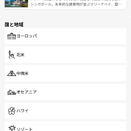
た文化、そして多様な観光資源が、訪れる旅人を魅了し続
うな絶景から文化的な体験まで、香港を存分に楽しみ尽く
シンガポール。未来的な建築物が並ぶマリーナベイ、歴史
ける。 なお、新着のタイ情報は
コンテンツ一覧
を参照して
そう。 なお、新着の香港情報は
コンテンツ一覧
を参照して
と伝統を感じられるエスニックタウン、多数の緑豊かな公
ほしい。
ほしい。
園や自然保護区など、自然が調和した近代的な景観と文化
の多様性あふれるカラフルな町は、どこを歩いても新しい
国と地域
発見がある。さらに、治安のよさや充実した公共交通機関
も、旅行者にとっては魅力的なポイント。グルメも豊富
で、ホーカーズは地元の風情を楽しめる外せないスポット
ヨーロッパ
だ。訪れる人を飽きさせないシンガポールで、多様な魅力
を体感しよう。 なお、新着のシンガポール情報は
コンテン
ツ一覧
を参照してほしい。
北米
中南米
オセアニア
ハワイ
リゾート