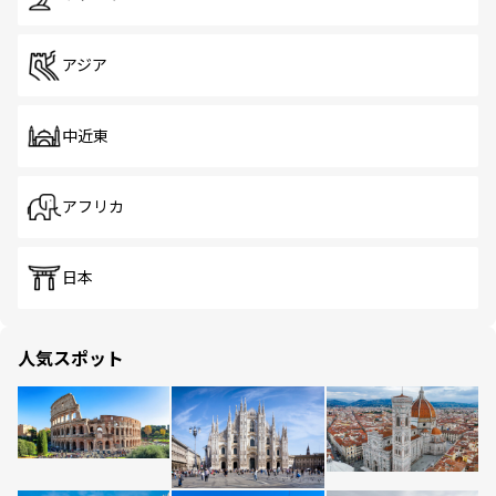
アジア
中近東
アフリカ
日本
人気スポット