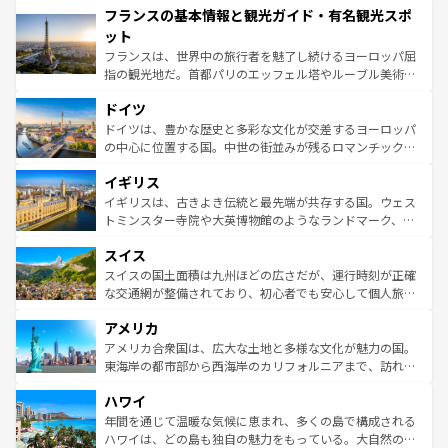
フランスの基本情報と観光ガイド・有名観光スポ
ませてくれるイタリアで、忘れられない旅をしてみよう！
文化が根付くこの国では、情熱的なフラメンコ、熱気あふ
なお、新着のイタリア情報は
コンテンツ一覧
を参照してほ
れる闘牛、そして美味しいタパスが生活の一部となってい
ット
しい。
る。首都マドリードの洗練された雰囲気や、バルセロナの
フランスは、世界中の旅行者を魅了し続けるヨーロッパ屈
アートに溢れた街角から、地方では古代ローマ遺跡や中世
指の観光地だ。首都パリのエッフェル塔やルーブル美術館
の城塞都市、穏やかなビーチリゾートまで多彩な表情を見
といった象徴的なスポットから、田舎町の古風な美しさま
せる。地方によって風土や気候が異なるスペインはその個
ドイツ
で、幅広い魅力が詰まっている。華麗な宮殿、歴史的な大
性で訪れる人を魅了する。 なお、新着のスペイン情報は
コ
聖堂、美しいビーチ、そして豊かな自然が、訪れる者を心
ドイツは、豊かな歴史と多彩な文化が交差するヨーロッパ
ンテンツ一覧
を参照してほしい。
から魅了する。また、フランスは美食の国としても知ら
の中心に位置する国。中世の街並みが残るロマンチック街
れ、フランス料理はユネスコ無形文化遺産にも登録されて
道から、未来を先取りするようなモダンな都市まで多様な
イギリス
いる。シャンパンの発祥地であるランス、プロヴァンスの
顔を持つこの国は、どこを歩いても飽きることがない。ベ
香り高いラベンダー畑など、多彩な楽しみ方が可能だ。さ
ルリンの文化的活気、バイエルン州のアルプスの絶景、そ
イギリスは、古きよき伝統と最先端が共存する国。ウェス
らに、パリ以外の地域にも魅力が溢れており、どの街角に
してライン川沿いのワイン畑といった風景は必見。ビール
トミンスター寺院や大英博物館のようなランドマーク、歴
も豊かな歴史と文化が息づいている。パリ以外の個性あふ
とソーセージを味わいながら地元の人と過ごす楽しい時間
史ある大学都市、美しい丘陵地帯や牧歌的な風景など、エ
れる地方に足を運ぶとそれぞれで全く異なる文化を体験で
スイス
は、お酒好きな人にはぜひ体験してほしい。 なお、新着の
リアごとに異なる魅力がある。また、優雅なアフタヌーン
きるだろう。 なお、新着のフランス情報は
コンテンツ一覧
ドイツ情報は
コンテンツ一覧
を参照してほしい。
ティー、ビール好きにはたまらない英国パブ、サッカー観
スイスの国土面積は九州ほどの広さだが、運行時刻が正確
を参照してほしい。
戦など、本場だからこそできる体験も豊富。イギリスを旅
な交通網が整備されており、初心者でも安心して個人旅行
して楽しみつくそう。 なお、新着のイギリス情報は
コンテ
を楽しめる。日本同様に時刻表どおりの旅が可能だ。中世
アメリカ
ンツ一覧
を参照してほしい。
の建物がそのまま残る町や、スイスならではのユニークな
博物館もあり、アルプス観光だけでなく町歩きも満喫する
アメリカ合衆国は、広大な土地と多様な文化が魅力の国。
ことができる。国民の所得が高いため物価も高いが、旅行
東海岸の都市部から西海岸のカリフォルニアまで、訪れる
者向けの交通パス提供のサービスもあり、うまく活用すれ
場所ごとに異なる風景と体験が待っている。ニューヨーク
ハワイ
ば市内交通費無料で観光を楽しむこともできる。 なお、新
のような巨大都市は、観光、ショッピング、エンターテイ
着のスイス情報は
コンテンツ一覧
を参照してほしい。
ンメントが詰まった刺激的なスポットだ。一方、アメリカ
年間を通じて温暖な気候に恵まれ、多くの島で構成される
西部には大自然が広がり、グランドキャニオンやイエロー
ハワイは、どの島も独自の魅力をもっている。大自然の神