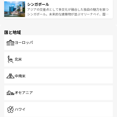
参照してほしい。
シンガポール
激する。気候は一年中温暖で、どの季節にも異なる楽しみ
み、どこを訪れても感動するはず。観光スポットが密集し
が待っている。親しみやすいタイの人々、仏教を中心とし
ており、効率よく見どころを回れるのも魅力。息をのむよ
アジアの交差点として多文化が融合した独自の魅力を放つ
た文化、そして多様な観光資源が、訪れる旅人を魅了し続
うな絶景から文化的な体験まで、香港を存分に楽しみ尽く
シンガポール。未来的な建築物が並ぶマリーナベイ、歴史
ける。 なお、新着のタイ情報は
コンテンツ一覧
を参照して
そう。 なお、新着の香港情報は
コンテンツ一覧
を参照して
と伝統を感じられるエスニックタウン、多数の緑豊かな公
ほしい。
ほしい。
園や自然保護区など、自然が調和した近代的な景観と文化
の多様性あふれるカラフルな町は、どこを歩いても新しい
国と地域
発見がある。さらに、治安のよさや充実した公共交通機関
も、旅行者にとっては魅力的なポイント。グルメも豊富
で、ホーカーズは地元の風情を楽しめる外せないスポット
ヨーロッパ
だ。訪れる人を飽きさせないシンガポールで、多様な魅力
を体感しよう。 なお、新着のシンガポール情報は
コンテン
ツ一覧
を参照してほしい。
北米
中南米
オセアニア
ハワイ