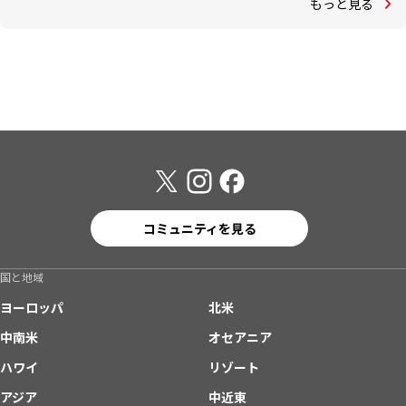
もっと見る
コミュニティを見る
国と地域
ヨーロッパ
北米
中南米
オセアニア
ハワイ
リゾート
アジア
中近東