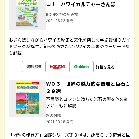
ロ！ ハワイカルチャーさんぽ
BOOKS 旅の読み物
2024.03.22 発売
おさんぽしながらハワイの歴史と文化を楽しく学ぶ最強のガイ
ドブックが誕生。知っておきたいハワイの年表やキーワード集
も必読
詳細を見る
Ｗ０３ 世界の魅力的な奇岩と巨石１
３９選
不思議とロマンに満ちた岩石の謎を旅の雑
学とともに解説
旅の図鑑
2021.03.18 発売
「地球の歩き方」図鑑シリーズ第３弾は、謎だらけの奇岩と巨