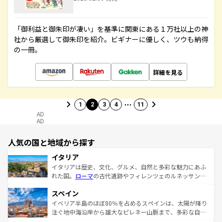
「御利益と御朱印が凄い」を基準に関東にある１万社以上の神
社から厳選して御朱印を紹介。ビギナーに優しく、ツウも納得
の一冊。
詳細を見る
…
1
2
3
4
11
AD
AD
人気の国と地域から探す
イタリア
イタリアは歴史、文化、グルメ、自然と多彩な魅力にあふ
れた国。
ローマ
の古代遺跡やフィレンツェのルネッサンス
美術、ヴェネツィアの運河など、歴史あるスポットはもち
スペイン
ろん、トスカーナの美しい田園風景やアマルフィ海岸の絶
景など、自然景観も見逃せない。観光の合間には、本場の
イベリア半島のほぼ80％を占めるスペインは、太陽が降り
ピザやパスタなど、絶品のイタリア料理を堪能することも
注ぐ地中海沿岸から雄大なピレネー山脈まで、多彩な自然
できる。朝目覚めてから夜眠るまで、すべての瞬間を楽し
と文化が詰まったヨーロッパ屈指の旅行先だ。多様な地域