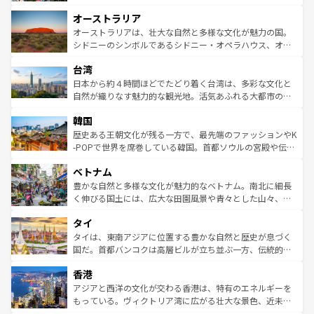
ストーン国立公園といった絶景が堪能できる。さらに、南
秘を感じたいなら、火山が生み出した壮大な景観を誇るハ
オーストラリア
部のニューオーリンズでは、音楽と美食が融合した独特の
ワイ島は見逃せない。また、定番の観光地といえばオアフ
文化が魅力。旅行者はアメリカの各地域で異なる魅力を楽
島だが、静かな自然を求めるならマウイ島やカウアイ島が
オーストラリアは、壮大な自然と多様な文化が魅力の国。
しみながら、その多様性と豊かな歴史を感じることができ
おすすめ。エメラルドグリーンに輝く海をはじめ、豊かな
シドニーのシンボルであるシドニー・オペラハウス、オー
るだろう。車でのロードトリップや列車の旅も、アメリカ
文化や歴史が息づいている。「アロハスピリット」と呼ば
ストラリア東海岸北部に広がる大サンゴ礁地帯グレートバ
ならではの贅沢な旅のスタイルだ。 なお、新着のアメリカ
台湾
れるおもてなしの心で訪れる人々を迎えてくれるハワイの
リアリーフや大陸中央部にそびえるウルル（エアーズロッ
情報は
コンテンツ一覧
を参照してほしい。
人々、おいしいローカルフードやハワイアンミュージッ
ク）、タスマニアの美しい原生林やケアンズの熱帯雨林な
日本から約４時間ほどでたどり着く台湾は、多彩な文化と
ク、伝統的なフラダンスなど、すべてがハワイの魅力を彩
ど、見どころがたくさん。また、カフェやワイン、オージ
自然が織りなす魅力的な観光地。活気あふれる大都市の台
っている。訪れるたびに新しい発見と感動が待っているハ
ービーフなどの食文化も豊かで、美味しいものであふれて
北やノスタルジックな町並みが人気な九份（ジォウフェ
ワイを、存分に味わってほしい。 なお、新着のハワイ情報
韓国
いる。アクティビティも充実しており、サーフィンやダイ
ン）、静ひつな山岳地帯である台湾東部など、都市の喧騒
は
コンテンツ一覧
を参照してほしい。
ビング、ハイキングなど、アウトドア好きにはたまらな
と山間の静けさが共存しており、訪れる人に新しい発見と
歴史ある王朝文化が残る一方で、最先端のファッションやK
い。オーストラリアの多彩な魅力を存分に味わいつくそ
驚きをもたらしてくれる。また、奥深い台湾の食文化も魅
-POPで世界を席巻している韓国。首都ソウルの宮殿や伝統
う。 なお、新着のオーストラリア情報は
コンテンツ一覧
を
力で、夜市などの屋台グルメから高級料理、ヘルシーで美
家屋が並ぶエリアでは韓国の歴史と文化に浸ることがで
参照してほしい。
ベトナム
容にもいいと評判のスイーツなど、バラエティ豊かな料理
き、地方に足を延ばせば四季折々の自然美を楽しむことが
が味わえる。 なお、新着の台湾情報は
コンテンツ一覧
を参
できる。そして、キムチや焼肉、絶品のストリートフード
豊かな自然と多様な文化が魅力的なベトナム。南北に細長
照してほしい。
まで、さまざまな韓国料理が待っている。夜には、韓国な
く伸びる国土には、広大な田園風景や青々とした山々、世
らではのナイトライフも堪能できる。あたたかいホスピタ
界遺産に登録された壮大な自然景観が点在し、都市部では
タイ
リティに包まれながら、韓国の多彩な魅力を心ゆくまで味
急速な発展と共に伝統が息づく。ハノイの古い町並みやホ
わってみてほしい。 なお、新着の韓国情報は
コンテンツ一
ーチミン市のフランス統治時代の建物も、独特の雰囲気を
タイは、東南アジアに位置する豊かな自然と歴史が息づく
覧
を参照してほしい。
醸し出している。また、バラエティの豊かさとおいしさで
国だ。首都バンコクは高層ビルが立ち並ぶ一方、伝統的な
世界中の食通を魅了してやまないベトナム料理も魅力のひ
寺院や市場がいたるところに点在し、古きよき文化と現代
香港
とつ。フォーやバインミー、ベトナムコーヒーなどは、ぜ
の活気が交差している。北部ではチェンマイなどの山岳地
ひ現地で味わいたい。どの地域を訪れてもあたたかい人々
帯で自然と触れ合い、南部ではプーケットやクラビの美し
アジアと西洋の文化が交わる香港は、特有のエネルギーを
が旅行者を迎えてくれるので、きっと忘れられない旅にな
いビーチでリゾート気分を楽しむことができる。タイ料理
もっている。ヴィクトリア湾に広がる壮大な景色、近未来
るはずだ。 なお、新着のベトナム情報は
コンテンツ一覧
を
は世界的に有名で、屋台から高級レストランまで味覚を刺
的なアートスポット、そして歴史と現代が融合した町並