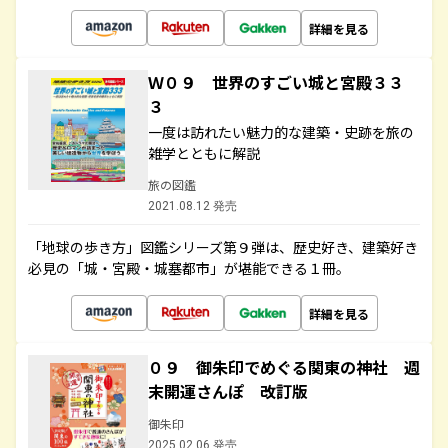
詳細を見る
Ｗ０９ 世界のすごい城と宮殿３３
３
一度は訪れたい魅力的な建築・史跡を旅の
雑学とともに解説
旅の図鑑
2021.08.12 発売
「地球の歩き方」図鑑シリーズ第９弾は、歴史好き、建築好き
必見の「城・宮殿・城塞都市」が堪能できる１冊。
詳細を見る
０９ 御朱印でめぐる関東の神社 週
末開運さんぽ 改訂版
御朱印
2025.02.06 発売