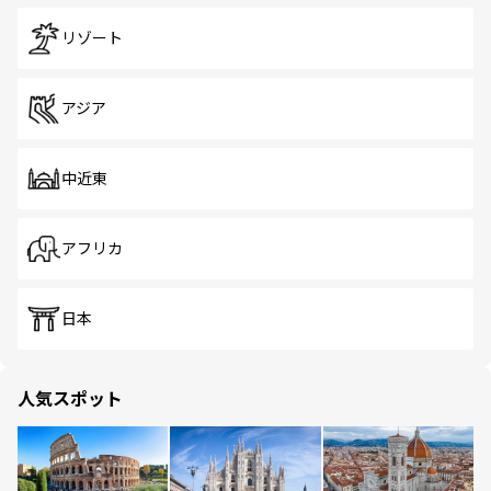
リゾート
アジア
中近東
アフリカ
日本
人気スポット