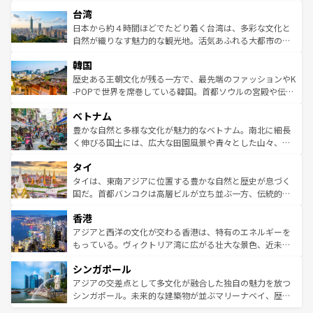
るだろう。車でのロードトリップや列車の旅も、アメリカ
文化や歴史が息づいている。「アロハスピリット」と呼ば
ストラリア東海岸北部に広がる大サンゴ礁地帯グレートバ
ならではの贅沢な旅のスタイルだ。 なお、新着のアメリカ
台湾
れるおもてなしの心で訪れる人々を迎えてくれるハワイの
リアリーフや大陸中央部にそびえるウルル（エアーズロッ
情報は
コンテンツ一覧
を参照してほしい。
人々、おいしいローカルフードやハワイアンミュージッ
ク）、タスマニアの美しい原生林やケアンズの熱帯雨林な
日本から約４時間ほどでたどり着く台湾は、多彩な文化と
ク、伝統的なフラダンスなど、すべてがハワイの魅力を彩
ど、見どころがたくさん。また、カフェやワイン、オージ
自然が織りなす魅力的な観光地。活気あふれる大都市の台
っている。訪れるたびに新しい発見と感動が待っているハ
ービーフなどの食文化も豊かで、美味しいものであふれて
北やノスタルジックな町並みが人気な九份（ジォウフェ
ワイを、存分に味わってほしい。 なお、新着のハワイ情報
韓国
いる。アクティビティも充実しており、サーフィンやダイ
ン）、静ひつな山岳地帯である台湾東部など、都市の喧騒
は
コンテンツ一覧
を参照してほしい。
ビング、ハイキングなど、アウトドア好きにはたまらな
と山間の静けさが共存しており、訪れる人に新しい発見と
歴史ある王朝文化が残る一方で、最先端のファッションやK
い。オーストラリアの多彩な魅力を存分に味わいつくそ
驚きをもたらしてくれる。また、奥深い台湾の食文化も魅
-POPで世界を席巻している韓国。首都ソウルの宮殿や伝統
う。 なお、新着のオーストラリア情報は
コンテンツ一覧
を
力で、夜市などの屋台グルメから高級料理、ヘルシーで美
家屋が並ぶエリアでは韓国の歴史と文化に浸ることがで
参照してほしい。
ベトナム
容にもいいと評判のスイーツなど、バラエティ豊かな料理
き、地方に足を延ばせば四季折々の自然美を楽しむことが
が味わえる。 なお、新着の台湾情報は
コンテンツ一覧
を参
できる。そして、キムチや焼肉、絶品のストリートフード
豊かな自然と多様な文化が魅力的なベトナム。南北に細長
照してほしい。
まで、さまざまな韓国料理が待っている。夜には、韓国な
く伸びる国土には、広大な田園風景や青々とした山々、世
らではのナイトライフも堪能できる。あたたかいホスピタ
界遺産に登録された壮大な自然景観が点在し、都市部では
タイ
リティに包まれながら、韓国の多彩な魅力を心ゆくまで味
急速な発展と共に伝統が息づく。ハノイの古い町並みやホ
わってみてほしい。 なお、新着の韓国情報は
コンテンツ一
ーチミン市のフランス統治時代の建物も、独特の雰囲気を
タイは、東南アジアに位置する豊かな自然と歴史が息づく
覧
を参照してほしい。
醸し出している。また、バラエティの豊かさとおいしさで
国だ。首都バンコクは高層ビルが立ち並ぶ一方、伝統的な
世界中の食通を魅了してやまないベトナム料理も魅力のひ
寺院や市場がいたるところに点在し、古きよき文化と現代
香港
とつ。フォーやバインミー、ベトナムコーヒーなどは、ぜ
の活気が交差している。北部ではチェンマイなどの山岳地
ひ現地で味わいたい。どの地域を訪れてもあたたかい人々
帯で自然と触れ合い、南部ではプーケットやクラビの美し
アジアと西洋の文化が交わる香港は、特有のエネルギーを
が旅行者を迎えてくれるので、きっと忘れられない旅にな
いビーチでリゾート気分を楽しむことができる。タイ料理
もっている。ヴィクトリア湾に広がる壮大な景色、近未来
るはずだ。 なお、新着のベトナム情報は
コンテンツ一覧
を
は世界的に有名で、屋台から高級レストランまで味覚を刺
的なアートスポット、そして歴史と現代が融合した町並
参照してほしい。
シンガポール
激する。気候は一年中温暖で、どの季節にも異なる楽しみ
み、どこを訪れても感動するはず。観光スポットが密集し
が待っている。親しみやすいタイの人々、仏教を中心とし
ており、効率よく見どころを回れるのも魅力。息をのむよ
アジアの交差点として多文化が融合した独自の魅力を放つ
た文化、そして多様な観光資源が、訪れる旅人を魅了し続
うな絶景から文化的な体験まで、香港を存分に楽しみ尽く
シンガポール。未来的な建築物が並ぶマリーナベイ、歴史
ける。 なお、新着のタイ情報は
コンテンツ一覧
を参照して
そう。 なお、新着の香港情報は
コンテンツ一覧
を参照して
と伝統を感じられるエスニックタウン、多数の緑豊かな公