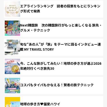
エアラインランキング 読者の投票をもとにランキン
グ形式で発表
Next韓国旅 次の韓国旅行がもっと楽しくなる 旅先・
グルメ・テクニック
旬な“あの人”が「旅」をテーマに語るインタビュー連
載 MY TRAVEL STORY
今、こんな旅がしてみたい！地球の歩き方が選ぶ2026
年絶対行くべき旅先30
コスパもタイパもかなえる！賢者の旅テクニック
地球の歩き方♥偏愛ハワイ