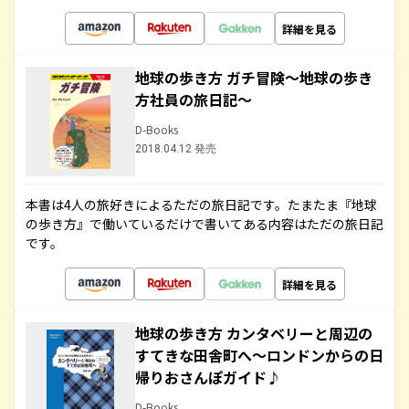
詳細を見る
地球の歩き方 ガチ冒険～地球の歩き
方社員の旅日記～
D-Books
2018.04.12 発売
本書は4人の旅好きによるただの旅日記です。たまたま『地球
の歩き方』で働いているだけで書いてある内容はただの旅日記
です。
詳細を見る
地球の歩き方 カンタベリーと周辺の
すてきな田舎町へ～ロンドンからの日
帰りおさんぽガイド♪
D-Books