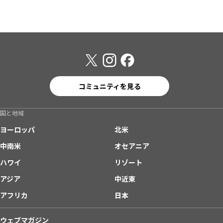
コミュニティを見る
国と地域
ヨーロッパ
北米
中南米
オセアニア
ハワイ
リゾート
アジア
中近東
アフリカ
日本
ウェブマガジン