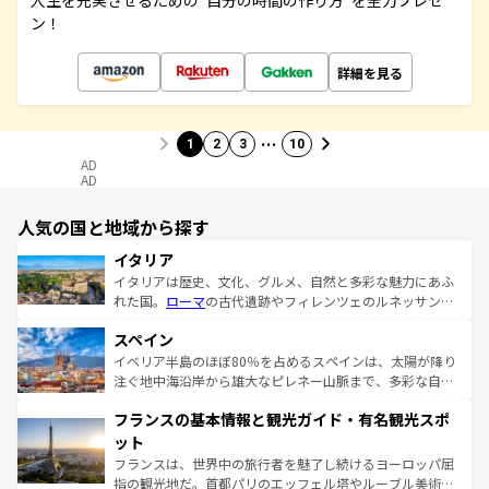
人生を充実させるための“自分の時間の作り方”を全力プレゼ
ン！
詳細を見る
…
1
2
3
10
AD
AD
人気の国と地域から探す
イタリア
イタリアは歴史、文化、グルメ、自然と多彩な魅力にあふ
れた国。
ローマ
の古代遺跡やフィレンツェのルネッサンス
美術、ヴェネツィアの運河など、歴史あるスポットはもち
スペイン
ろん、トスカーナの美しい田園風景やアマルフィ海岸の絶
景など、自然景観も見逃せない。観光の合間には、本場の
イベリア半島のほぼ80％を占めるスペインは、太陽が降り
ピザやパスタなど、絶品のイタリア料理を堪能することも
注ぐ地中海沿岸から雄大なピレネー山脈まで、多彩な自然
できる。朝目覚めてから夜眠るまで、すべての瞬間を楽し
と文化が詰まったヨーロッパ屈指の旅行先だ。多様な地域
フランスの基本情報と観光ガイド・有名観光スポ
ませてくれるイタリアで、忘れられない旅をしてみよう！
文化が根付くこの国では、情熱的なフラメンコ、熱気あふ
なお、新着のイタリア情報は
コンテンツ一覧
を参照してほ
れる闘牛、そして美味しいタパスが生活の一部となってい
ット
しい。
る。首都マドリードの洗練された雰囲気や、バルセロナの
フランスは、世界中の旅行者を魅了し続けるヨーロッパ屈
アートに溢れた街角から、地方では古代ローマ遺跡や中世
指の観光地だ。首都パリのエッフェル塔やルーブル美術館