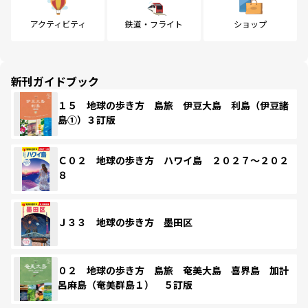
アクティビティ
鉄道・フライト
ショップ
新刊ガイドブック
１５ 地球の歩き方 島旅 伊豆大島 利島（伊豆諸
島①）３訂版
Ｃ０２ 地球の歩き方 ハワイ島 ２０２７～２０２
８
Ｊ３３ 地球の歩き方 墨田区
０２ 地球の歩き方 島旅 奄美大島 喜界島 加計
呂麻島（奄美群島１） ５訂版