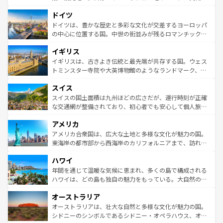
の城塞都市、穏やかなビーチリゾートまで多彩な表情を見
といった象徴的なスポットから、田舎町の古風な美しさま
せる。地方によって風土や気候が異なるスペインはその個
ドイツ
で、幅広い魅力が詰まっている。華麗な宮殿、歴史的な大
性で訪れる人を魅了する。 なお、新着のスペイン情報は
コ
聖堂、美しいビーチ、そして豊かな自然が、訪れる者を心
ドイツは、豊かな歴史と多彩な文化が交差するヨーロッパ
ンテンツ一覧
を参照してほしい。
から魅了する。また、フランスは美食の国としても知ら
の中心に位置する国。中世の街並みが残るロマンチック街
れ、フランス料理はユネスコ無形文化遺産にも登録されて
道から、未来を先取りするようなモダンな都市まで多様な
イギリス
いる。シャンパンの発祥地であるランス、プロヴァンスの
顔を持つこの国は、どこを歩いても飽きることがない。ベ
香り高いラベンダー畑など、多彩な楽しみ方が可能だ。さ
ルリンの文化的活気、バイエルン州のアルプスの絶景、そ
イギリスは、古きよき伝統と最先端が共存する国。ウェス
らに、パリ以外の地域にも魅力が溢れており、どの街角に
してライン川沿いのワイン畑といった風景は必見。ビール
トミンスター寺院や大英博物館のようなランドマーク、歴
も豊かな歴史と文化が息づいている。パリ以外の個性あふ
とソーセージを味わいながら地元の人と過ごす楽しい時間
史ある大学都市、美しい丘陵地帯や牧歌的な風景など、エ
れる地方に足を運ぶとそれぞれで全く異なる文化を体験で
スイス
は、お酒好きな人にはぜひ体験してほしい。 なお、新着の
リアごとに異なる魅力がある。また、優雅なアフタヌーン
きるだろう。 なお、新着のフランス情報は
コンテンツ一覧
ドイツ情報は
コンテンツ一覧
を参照してほしい。
ティー、ビール好きにはたまらない英国パブ、サッカー観
スイスの国土面積は九州ほどの広さだが、運行時刻が正確
を参照してほしい。
戦など、本場だからこそできる体験も豊富。イギリスを旅
な交通網が整備されており、初心者でも安心して個人旅行
して楽しみつくそう。 なお、新着のイギリス情報は
コンテ
を楽しめる。日本同様に時刻表どおりの旅が可能だ。中世
アメリカ
ンツ一覧
を参照してほしい。
の建物がそのまま残る町や、スイスならではのユニークな
博物館もあり、アルプス観光だけでなく町歩きも満喫する
アメリカ合衆国は、広大な土地と多様な文化が魅力の国。
ことができる。国民の所得が高いため物価も高いが、旅行
東海岸の都市部から西海岸のカリフォルニアまで、訪れる
者向けの交通パス提供のサービスもあり、うまく活用すれ
場所ごとに異なる風景と体験が待っている。ニューヨーク
ハワイ
ば市内交通費無料で観光を楽しむこともできる。 なお、新
のような巨大都市は、観光、ショッピング、エンターテイ
着のスイス情報は
コンテンツ一覧
を参照してほしい。
ンメントが詰まった刺激的なスポットだ。一方、アメリカ
年間を通じて温暖な気候に恵まれ、多くの島で構成される
西部には大自然が広がり、グランドキャニオンやイエロー
ハワイは、どの島も独自の魅力をもっている。大自然の神
ストーン国立公園といった絶景が堪能できる。さらに、南
秘を感じたいなら、火山が生み出した壮大な景観を誇るハ
オーストラリア
部のニューオーリンズでは、音楽と美食が融合した独特の
ワイ島は見逃せない。また、定番の観光地といえばオアフ
文化が魅力。旅行者はアメリカの各地域で異なる魅力を楽
島だが、静かな自然を求めるならマウイ島やカウアイ島が
オーストラリアは、壮大な自然と多様な文化が魅力の国。
しみながら、その多様性と豊かな歴史を感じることができ
おすすめ。エメラルドグリーンに輝く海をはじめ、豊かな
シドニーのシンボルであるシドニー・オペラハウス、オー