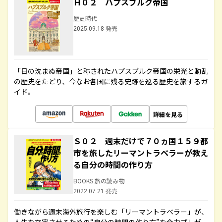
Ｈ０２ ハプスブルク帝国
歴史時代
2025.09.18 発売
「日の沈まぬ帝国」と称されたハプスブルク帝国の栄光と動乱
の歴史をたどり、今なお各国に残る史跡を巡る歴史を旅するガ
イド。
詳細を見る
Ｓ０２ 週末だけで７０ヵ国１５９都
市を旅したリーマントラベラーが教え
る自分の時間の作り方
BOOKS 旅の読み物
2022.07.21 発売
働きながら週末海外旅行を楽しむ「リーマントラベラー」が、