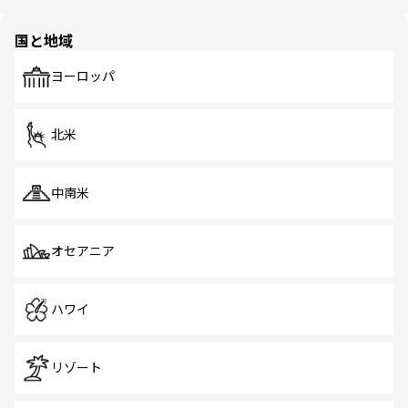
ほしい。
ほしい。
園や自然保護区など、自然が調和した近代的な景観と文化
の多様性あふれるカラフルな町は、どこを歩いても新しい
国と地域
発見がある。さらに、治安のよさや充実した公共交通機関
も、旅行者にとっては魅力的なポイント。グルメも豊富
で、ホーカーズは地元の風情を楽しめる外せないスポット
ヨーロッパ
だ。訪れる人を飽きさせないシンガポールで、多様な魅力
を体感しよう。 なお、新着のシンガポール情報は
コンテン
ツ一覧
を参照してほしい。
北米
中南米
オセアニア
ハワイ
リゾート