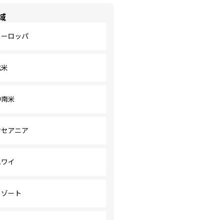
域
ヨーロッパ
北米
中南米
オセアニア
ハワイ
リゾート