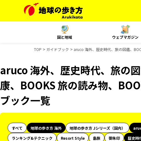
国と地域
ウェブマガジン
TOP
ガイドブック
aruco 海外、歴史時代、旅の図鑑、BOO
aruco 海外、歴史時代、旅の図
康、BOOKS 旅の読み物、BOO
ブック一覧
すべて
地球の歩き方 海外
地球の歩き方 Jシリーズ（国内）
aru
ランキング&テクニック
Resort Style
島旅
御朱印
歴史時