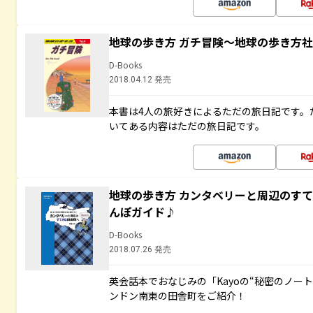
地球の歩き方 ガチ冒険～地球の歩き方
D-Books
2018.04.12 発売
本書は4人の旅好きによるただの旅日記です。
いてある内容はただの旅日記です。
地球の歩き方 カンタベリーと周辺のす
んぽガイド♪
D-Books
2018.07.26 発売
英会話本でおなじみの「Kayoの“秘密のノー
ンドン南東の田舎町をご紹介！