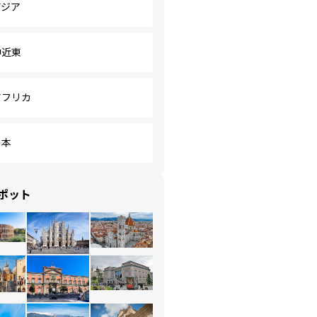
アジア
中近東
アフリカ
日本
ポット