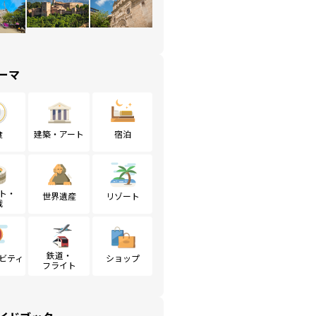
ーマ
食
建築・アート
宿泊
ト・
世界遺産
リゾート
戦
鉄道・
ビティ
ショップ
フライト