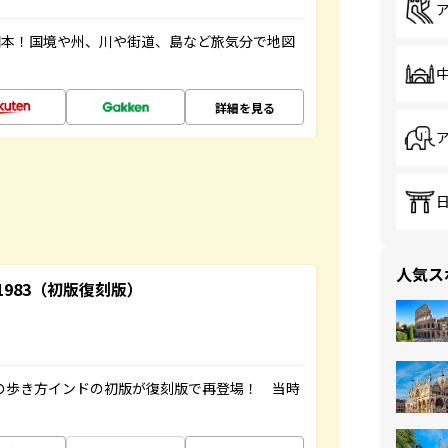
図本！国境や州、川や街道、島など旅気分で地図
詳細を見る
人気ス
-1983（初版復刻版）
球の歩き方インドの初版が復刻版で再登場！ 当時