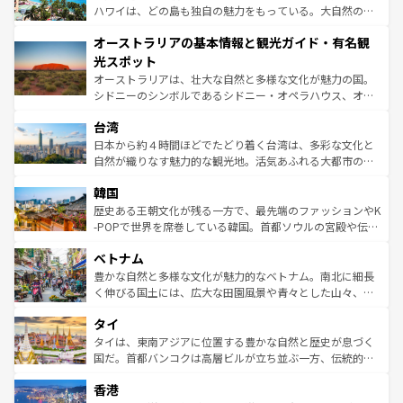
西部には大自然が広がり、グランドキャニオンやイエロー
ハワイは、どの島も独自の魅力をもっている。大自然の神
ストーン国立公園といった絶景が堪能できる。さらに、南
秘を感じたいなら、火山が生み出した壮大な景観を誇るハ
オーストラリアの基本情報と観光ガイド・有名観
部のニューオーリンズでは、音楽と美食が融合した独特の
ワイ島は見逃せない。また、定番の観光地といえばオアフ
文化が魅力。旅行者はアメリカの各地域で異なる魅力を楽
島だが、静かな自然を求めるならマウイ島やカウアイ島が
光スポット
しみながら、その多様性と豊かな歴史を感じることができ
おすすめ。エメラルドグリーンに輝く海をはじめ、豊かな
オーストラリアは、壮大な自然と多様な文化が魅力の国。
るだろう。車でのロードトリップや列車の旅も、アメリカ
文化や歴史が息づいている。「アロハスピリット」と呼ば
シドニーのシンボルであるシドニー・オペラハウス、オー
ならではの贅沢な旅のスタイルだ。 なお、新着のアメリカ
れるおもてなしの心で訪れる人々を迎えてくれるハワイの
ストラリア東海岸北部に広がる大サンゴ礁地帯グレートバ
情報は
コンテンツ一覧
を参照してほしい。
人々、おいしいローカルフードやハワイアンミュージッ
台湾
リアリーフや大陸中央部にそびえるウルル（エアーズロッ
ク、伝統的なフラダンスなど、すべてがハワイの魅力を彩
ク）、タスマニアの美しい原生林やケアンズの熱帯雨林な
日本から約４時間ほどでたどり着く台湾は、多彩な文化と
っている。訪れるたびに新しい発見と感動が待っているハ
ど、見どころがたくさん。また、カフェやワイン、オージ
自然が織りなす魅力的な観光地。活気あふれる大都市の台
ワイを、存分に味わってほしい。 なお、新着のハワイ情報
ービーフなどの食文化も豊かで、美味しいものであふれて
北やノスタルジックな町並みが人気な九份（ジォウフェ
は
コンテンツ一覧
を参照してほしい。
韓国
いる。アクティビティも充実しており、サーフィンやダイ
ン）、静ひつな山岳地帯である台湾東部など、都市の喧騒
ビング、ハイキングなど、アウトドア好きにはたまらな
と山間の静けさが共存しており、訪れる人に新しい発見と
歴史ある王朝文化が残る一方で、最先端のファッションやK
い。オーストラリアの多彩な魅力を存分に味わいつくそ
驚きをもたらしてくれる。また、奥深い台湾の食文化も魅
-POPで世界を席巻している韓国。首都ソウルの宮殿や伝統
う。 なお、新着のオーストラリア情報は
コンテンツ一覧
を
力で、夜市などの屋台グルメから高級料理、ヘルシーで美
家屋が並ぶエリアでは韓国の歴史と文化に浸ることがで
参照してほしい。
ベトナム
容にもいいと評判のスイーツなど、バラエティ豊かな料理
き、地方に足を延ばせば四季折々の自然美を楽しむことが
が味わえる。 なお、新着の台湾情報は
コンテンツ一覧
を参
できる。そして、キムチや焼肉、絶品のストリートフード
豊かな自然と多様な文化が魅力的なベトナム。南北に細長
照してほしい。
まで、さまざまな韓国料理が待っている。夜には、韓国な
く伸びる国土には、広大な田園風景や青々とした山々、世
らではのナイトライフも堪能できる。あたたかいホスピタ
界遺産に登録された壮大な自然景観が点在し、都市部では
タイ
リティに包まれながら、韓国の多彩な魅力を心ゆくまで味
急速な発展と共に伝統が息づく。ハノイの古い町並みやホ
わってみてほしい。 なお、新着の韓国情報は
コンテンツ一
ーチミン市のフランス統治時代の建物も、独特の雰囲気を
タイは、東南アジアに位置する豊かな自然と歴史が息づく
覧
を参照してほしい。
醸し出している。また、バラエティの豊かさとおいしさで
国だ。首都バンコクは高層ビルが立ち並ぶ一方、伝統的な
世界中の食通を魅了してやまないベトナム料理も魅力のひ
寺院や市場がいたるところに点在し、古きよき文化と現代
香港
とつ。フォーやバインミー、ベトナムコーヒーなどは、ぜ
の活気が交差している。北部ではチェンマイなどの山岳地