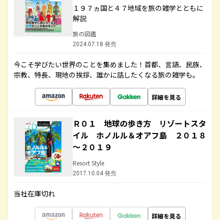
１９７ヵ国と４７地域を旅の雑学とともに
解説
旅の図鑑
2024.07.18 発売
今こそ学びたい世界のことを集めました！首都、言語、民族、
宗教、特長、現地の挨拶、誰かに話したくなる旅の雑学も。
詳細を見る
Ｒ０１ 地球の歩き方 リゾートスタ
イル ホノルル＆オアフ島 ２０１８
～２０１９
Resort Style
2017.10.04 発売
当社在庫切れ
詳細を見る