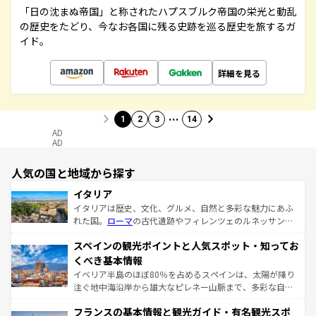
「日の沈まぬ帝国」と称されたハプスブルク帝国の栄光と動乱
の歴史をたどり、今なお各国に残る史跡を巡る歴史を旅するガ
イド。
詳細を見る
…
1
2
3
14
AD
AD
人気の国と地域から探す
イタリア
イタリアは歴史、文化、グルメ、自然と多彩な魅力にあふ
れた国。
ローマ
の古代遺跡やフィレンツェのルネッサンス
美術、ヴェネツィアの運河など、歴史あるスポットはもち
スペインの観光ポイントと人気スポット・知ってお
ろん、トスカーナの美しい田園風景やアマルフィ海岸の絶
景など、自然景観も見逃せない。観光の合間には、本場の
くべき基本情報
ピザやパスタなど、絶品のイタリア料理を堪能することも
イベリア半島のほぼ80％を占めるスペインは、太陽が降り
できる。朝目覚めてから夜眠るまで、すべての瞬間を楽し
注ぐ地中海沿岸から雄大なピレネー山脈まで、多彩な自然
ませてくれるイタリアで、忘れられない旅をしてみよう！
と文化が詰まったヨーロッパ屈指の旅行先だ。多様な地域
なお、新着のイタリア情報は
コンテンツ一覧
を参照してほ
フランスの基本情報と観光ガイド・有名観光スポ
文化が根付くこの国では、情熱的なフラメンコ、熱気あふ