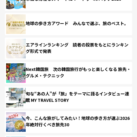
地球の歩き方アワード みんなで選ぶ、旅のベスト。
エアラインランキング 読者の投票をもとにランキン
グ形式で発表
Next韓国旅 次の韓国旅行がもっと楽しくなる 旅先・
グルメ・テクニック
旬な“あの人”が「旅」をテーマに語るインタビュー連
載 MY TRAVEL STORY
今、こんな旅がしてみたい！地球の歩き方が選ぶ2026
年絶対行くべき旅先30