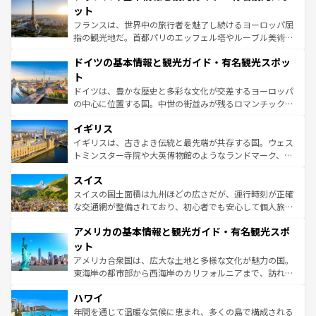
しい。
れる闘牛、そして美味しいタパスが生活の一部となってい
ット
る。首都マドリードの洗練された雰囲気や、バルセロナの
フランスは、世界中の旅行者を魅了し続けるヨーロッパ屈
アートに溢れた街角から、地方では古代ローマ遺跡や中世
指の観光地だ。首都パリのエッフェル塔やルーブル美術館
の城塞都市、穏やかなビーチリゾートまで多彩な表情を見
といった象徴的なスポットから、田舎町の古風な美しさま
せる。地方によって風土や気候が異なるスペインはその個
ドイツの基本情報と観光ガイド・有名観光スポッ
で、幅広い魅力が詰まっている。華麗な宮殿、歴史的な大
性で訪れる人を魅了する。 なお、新着のスペイン情報は
コ
聖堂、美しいビーチ、そして豊かな自然が、訪れる者を心
ト
ンテンツ一覧
を参照してほしい。
から魅了する。また、フランスは美食の国としても知ら
ドイツは、豊かな歴史と多彩な文化が交差するヨーロッパ
れ、フランス料理はユネスコ無形文化遺産にも登録されて
の中心に位置する国。中世の街並みが残るロマンチック街
いる。シャンパンの発祥地であるランス、プロヴァンスの
道から、未来を先取りするようなモダンな都市まで多様な
香り高いラベンダー畑など、多彩な楽しみ方が可能だ。さ
イギリス
顔を持つこの国は、どこを歩いても飽きることがない。ベ
らに、パリ以外の地域にも魅力が溢れており、どの街角に
ルリンの文化的活気、バイエルン州のアルプスの絶景、そ
イギリスは、古きよき伝統と最先端が共存する国。ウェス
も豊かな歴史と文化が息づいている。パリ以外の個性あふ
してライン川沿いのワイン畑といった風景は必見。ビール
トミンスター寺院や大英博物館のようなランドマーク、歴
れる地方に足を運ぶとそれぞれで全く異なる文化を体験で
とソーセージを味わいながら地元の人と過ごす楽しい時間
史ある大学都市、美しい丘陵地帯や牧歌的な風景など、エ
きるだろう。 なお、新着のフランス情報は
コンテンツ一覧
スイス
は、お酒好きな人にはぜひ体験してほしい。 なお、新着の
リアごとに異なる魅力がある。また、優雅なアフタヌーン
を参照してほしい。
ドイツ情報は
コンテンツ一覧
を参照してほしい。
ティー、ビール好きにはたまらない英国パブ、サッカー観
スイスの国土面積は九州ほどの広さだが、運行時刻が正確
戦など、本場だからこそできる体験も豊富。イギリスを旅
な交通網が整備されており、初心者でも安心して個人旅行
して楽しみつくそう。 なお、新着のイギリス情報は
コンテ
を楽しめる。日本同様に時刻表どおりの旅が可能だ。中世
アメリカの基本情報と観光ガイド・有名観光スポ
ンツ一覧
を参照してほしい。
の建物がそのまま残る町や、スイスならではのユニークな
博物館もあり、アルプス観光だけでなく町歩きも満喫する
ット
ことができる。国民の所得が高いため物価も高いが、旅行
アメリカ合衆国は、広大な土地と多様な文化が魅力の国。
者向けの交通パス提供のサービスもあり、うまく活用すれ
東海岸の都市部から西海岸のカリフォルニアまで、訪れる
ば市内交通費無料で観光を楽しむこともできる。 なお、新
場所ごとに異なる風景と体験が待っている。ニューヨーク
着のスイス情報は
コンテンツ一覧
を参照してほしい。
ハワイ
のような巨大都市は、観光、ショッピング、エンターテイ
ンメントが詰まった刺激的なスポットだ。一方、アメリカ
年間を通じて温暖な気候に恵まれ、多くの島で構成される