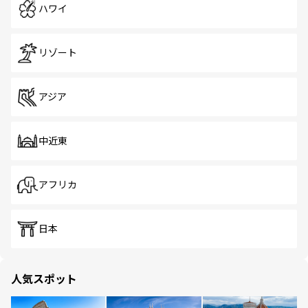
ハワイ
リゾート
アジア
中近東
アフリカ
日本
人気スポット