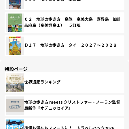
０２ 地球の歩き方 島旅 奄美大島 喜界島 加計
呂麻島（奄美群島１） ５訂版
Ｄ１７ 地球の歩き方 タイ ２０２７～２０２８
特設ページ
世界遺産ランキング
地球の歩き方 meets クリストファー・ノーラン監督
最新作『オデュッセイア』
準備も滞在もスマートに！ トラベルハック2026