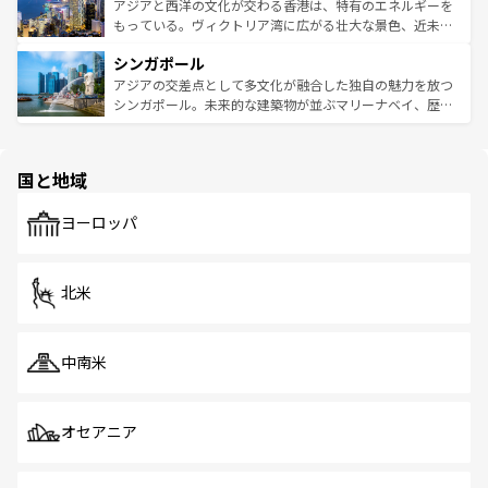
ひ現地で味わいたい。どの地域を訪れてもあたたかい人々
帯で自然と触れ合い、南部ではプーケットやクラビの美し
アジアと西洋の文化が交わる香港は、特有のエネルギーを
が旅行者を迎えてくれるので、きっと忘れられない旅にな
いビーチでリゾート気分を楽しむことができる。タイ料理
もっている。ヴィクトリア湾に広がる壮大な景色、近未来
るはずだ。 なお、新着のベトナム情報は
コンテンツ一覧
を
は世界的に有名で、屋台から高級レストランまで味覚を刺
的なアートスポット、そして歴史と現代が融合した町並
参照してほしい。
シンガポール
激する。気候は一年中温暖で、どの季節にも異なる楽しみ
み、どこを訪れても感動するはず。観光スポットが密集し
が待っている。親しみやすいタイの人々、仏教を中心とし
ており、効率よく見どころを回れるのも魅力。息をのむよ
アジアの交差点として多文化が融合した独自の魅力を放つ
た文化、そして多様な観光資源が、訪れる旅人を魅了し続
うな絶景から文化的な体験まで、香港を存分に楽しみ尽く
シンガポール。未来的な建築物が並ぶマリーナベイ、歴史
ける。 なお、新着のタイ情報は
コンテンツ一覧
を参照して
そう。 なお、新着の香港情報は
コンテンツ一覧
を参照して
と伝統を感じられるエスニックタウン、多数の緑豊かな公
ほしい。
ほしい。
園や自然保護区など、自然が調和した近代的な景観と文化
の多様性あふれるカラフルな町は、どこを歩いても新しい
国と地域
発見がある。さらに、治安のよさや充実した公共交通機関
も、旅行者にとっては魅力的なポイント。グルメも豊富
で、ホーカーズは地元の風情を楽しめる外せないスポット
ヨーロッパ
だ。訪れる人を飽きさせないシンガポールで、多様な魅力
を体感しよう。 なお、新着のシンガポール情報は
コンテン
ツ一覧
を参照してほしい。
北米
中南米
オセアニア