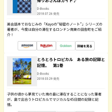
帰りおさんぽガイド♪
D-Books
2018.07.26 発売
英会話本でおなじみの「Kayoの“秘密のノート”」シリーズの
著者が、今度は自分の滞在するロンドン南東の田舎町をご紹
介！
詳細を見る
とろとろトロピカル ある旅の記録と
記憶。 第1巻
D-Books
2018.03.29 発売
子供の頃から夢見ていた南の島に滞在することになった筆者
が、島で出合うトロピカルでマジカルな45日間の記録と記
憶。