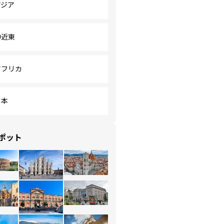
アジア
中近東
アフリカ
日本
ポット