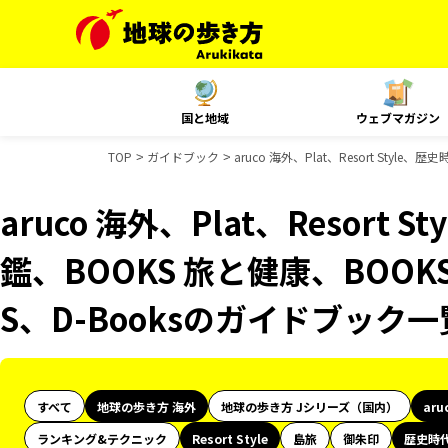
国と地域
ウェブマガジン
TOP
ガイドブック
aruco 海外、Plat、Resort Sty
aruco 海外、Plat、Resort
鑑、BOOKS 旅と健康、BOOK
S、D-Booksのガイドブック一
すべて
地球の歩き方 海外
地球の歩き方 Jシリーズ（国内）
aru
ランキング&テクニック
Resort Style
島旅
御朱印
歴史時