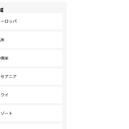
域
ヨーロッパ
北米
中南米
オセアニア
ハワイ
リゾート