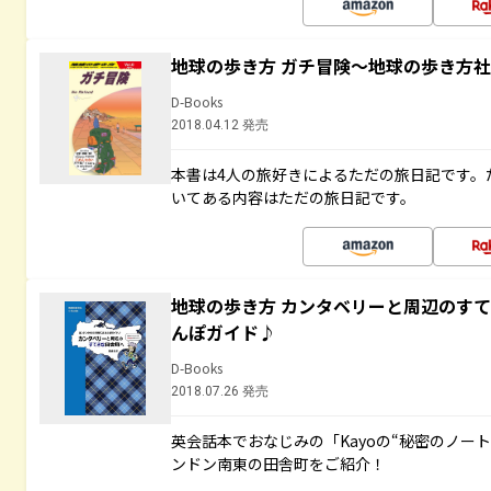
地球の歩き方 ガチ冒険～地球の歩き方
D-Books
2018.04.12 発売
本書は4人の旅好きによるただの旅日記です。
いてある内容はただの旅日記です。
地球の歩き方 カンタベリーと周辺のす
んぽガイド♪
D-Books
2018.07.26 発売
英会話本でおなじみの「Kayoの“秘密のノー
ンドン南東の田舎町をご紹介！