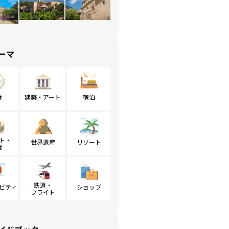
ーマ
食
建築・アート
宿泊
ト・
世界遺産
リゾート
戦
鉄道・
ビティ
ショップ
フライト