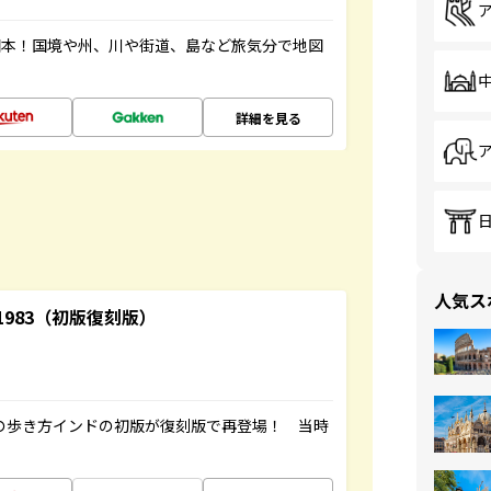
図本！国境や州、川や街道、島など旅気分で地図
詳細を見る
人気ス
-1983（初版復刻版）
球の歩き方インドの初版が復刻版で再登場！ 当時