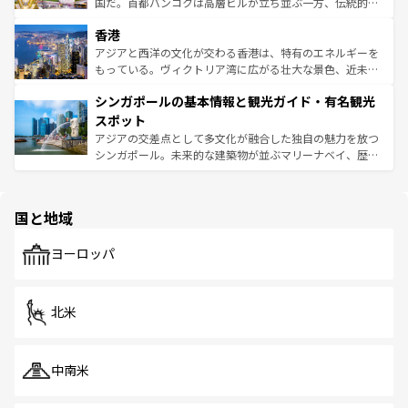
覧
を参照してほしい。
醸し出している。また、バラエティの豊かさとおいしさで
国だ。首都バンコクは高層ビルが立ち並ぶ一方、伝統的な
世界中の食通を魅了してやまないベトナム料理も魅力のひ
寺院や市場がいたるところに点在し、古きよき文化と現代
香港
とつ。フォーやバインミー、ベトナムコーヒーなどは、ぜ
の活気が交差している。北部ではチェンマイなどの山岳地
ひ現地で味わいたい。どの地域を訪れてもあたたかい人々
帯で自然と触れ合い、南部ではプーケットやクラビの美し
アジアと西洋の文化が交わる香港は、特有のエネルギーを
が旅行者を迎えてくれるので、きっと忘れられない旅にな
いビーチでリゾート気分を楽しむことができる。タイ料理
もっている。ヴィクトリア湾に広がる壮大な景色、近未来
るはずだ。 なお、新着のベトナム情報は
コンテンツ一覧
を
は世界的に有名で、屋台から高級レストランまで味覚を刺
的なアートスポット、そして歴史と現代が融合した町並
参照してほしい。
シンガポールの基本情報と観光ガイド・有名観光
激する。気候は一年中温暖で、どの季節にも異なる楽しみ
み、どこを訪れても感動するはず。観光スポットが密集し
が待っている。親しみやすいタイの人々、仏教を中心とし
ており、効率よく見どころを回れるのも魅力。息をのむよ
スポット
た文化、そして多様な観光資源が、訪れる旅人を魅了し続
うな絶景から文化的な体験まで、香港を存分に楽しみ尽く
アジアの交差点として多文化が融合した独自の魅力を放つ
ける。 なお、新着のタイ情報は
コンテンツ一覧
を参照して
そう。 なお、新着の香港情報は
コンテンツ一覧
を参照して
シンガポール。未来的な建築物が並ぶマリーナベイ、歴史
ほしい。
ほしい。
と伝統を感じられるエスニックタウン、多数の緑豊かな公
園や自然保護区など、自然が調和した近代的な景観と文化
の多様性あふれるカラフルな町は、どこを歩いても新しい
国と地域
発見がある。さらに、治安のよさや充実した公共交通機関
も、旅行者にとっては魅力的なポイント。グルメも豊富
で、ホーカーズは地元の風情を楽しめる外せないスポット
ヨーロッパ
だ。訪れる人を飽きさせないシンガポールで、多様な魅力
を体感しよう。 なお、新着のシンガポール情報は
コンテン
ツ一覧
を参照してほしい。
北米
中南米