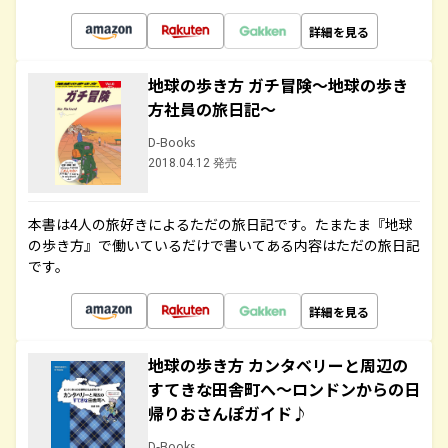
詳細を見る
地球の歩き方 ガチ冒険～地球の歩き
方社員の旅日記～
D-Books
2018.04.12 発売
本書は4人の旅好きによるただの旅日記です。たまたま『地球
の歩き方』で働いているだけで書いてある内容はただの旅日記
です。
詳細を見る
地球の歩き方 カンタベリーと周辺の
すてきな田舎町へ～ロンドンからの日
帰りおさんぽガイド♪
D-Books