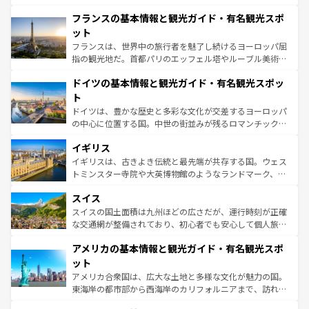
ませてくれるイタリアで、忘れられない旅をしてみよう！
と文化が詰まったヨーロッパ屈指の旅行先だ。多様な地域
なお、新着のイタリア情報は
コンテンツ一覧
を参照してほ
フランスの基本情報と観光ガイド・有名観光スポ
文化が根付くこの国では、情熱的なフラメンコ、熱気あふ
しい。
れる闘牛、そして美味しいタパスが生活の一部となってい
ット
る。首都マドリードの洗練された雰囲気や、バルセロナの
フランスは、世界中の旅行者を魅了し続けるヨーロッパ屈
アートに溢れた街角から、地方では古代ローマ遺跡や中世
指の観光地だ。首都パリのエッフェル塔やルーブル美術館
の城塞都市、穏やかなビーチリゾートまで多彩な表情を見
といった象徴的なスポットから、田舎町の古風な美しさま
せる。地方によって風土や気候が異なるスペインはその個
ドイツの基本情報と観光ガイド・有名観光スポッ
で、幅広い魅力が詰まっている。華麗な宮殿、歴史的な大
性で訪れる人を魅了する。 なお、新着のスペイン情報は
コ
聖堂、美しいビーチ、そして豊かな自然が、訪れる者を心
ト
ンテンツ一覧
を参照してほしい。
から魅了する。また、フランスは美食の国としても知ら
ドイツは、豊かな歴史と多彩な文化が交差するヨーロッパ
れ、フランス料理はユネスコ無形文化遺産にも登録されて
の中心に位置する国。中世の街並みが残るロマンチック街
いる。シャンパンの発祥地であるランス、プロヴァンスの
道から、未来を先取りするようなモダンな都市まで多様な
香り高いラベンダー畑など、多彩な楽しみ方が可能だ。さ
イギリス
顔を持つこの国は、どこを歩いても飽きることがない。ベ
らに、パリ以外の地域にも魅力が溢れており、どの街角に
ルリンの文化的活気、バイエルン州のアルプスの絶景、そ
イギリスは、古きよき伝統と最先端が共存する国。ウェス
も豊かな歴史と文化が息づいている。パリ以外の個性あふ
してライン川沿いのワイン畑といった風景は必見。ビール
トミンスター寺院や大英博物館のようなランドマーク、歴
れる地方に足を運ぶとそれぞれで全く異なる文化を体験で
とソーセージを味わいながら地元の人と過ごす楽しい時間
史ある大学都市、美しい丘陵地帯や牧歌的な風景など、エ
きるだろう。 なお、新着のフランス情報は
コンテンツ一覧
スイス
は、お酒好きな人にはぜひ体験してほしい。 なお、新着の
リアごとに異なる魅力がある。また、優雅なアフタヌーン
を参照してほしい。
ドイツ情報は
コンテンツ一覧
を参照してほしい。
ティー、ビール好きにはたまらない英国パブ、サッカー観
スイスの国土面積は九州ほどの広さだが、運行時刻が正確
戦など、本場だからこそできる体験も豊富。イギリスを旅
な交通網が整備されており、初心者でも安心して個人旅行
して楽しみつくそう。 なお、新着のイギリス情報は
コンテ
を楽しめる。日本同様に時刻表どおりの旅が可能だ。中世
アメリカの基本情報と観光ガイド・有名観光スポ
ンツ一覧
を参照してほしい。
の建物がそのまま残る町や、スイスならではのユニークな
博物館もあり、アルプス観光だけでなく町歩きも満喫する
ット
ことができる。国民の所得が高いため物価も高いが、旅行
アメリカ合衆国は、広大な土地と多様な文化が魅力の国。
者向けの交通パス提供のサービスもあり、うまく活用すれ
東海岸の都市部から西海岸のカリフォルニアまで、訪れる
ば市内交通費無料で観光を楽しむこともできる。 なお、新
場所ごとに異なる風景と体験が待っている。ニューヨーク