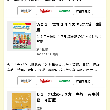
詳細を見る
Ｗ０１ 世界２４４の国と地域 改訂
版
１９７ヵ国と４７地域を旅の雑学とともに
解説
旅の図鑑
2024.07.18 発売
今こそ学びたい世界のことを集めました！首都、言語、民族、
宗教、特長、現地の挨拶、誰かに話したくなる旅の雑学も。
詳細を見る
０１ 地球の歩き方 島旅 五島列
島 ４訂版
島旅