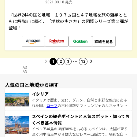
2021.03.18 発売
『世界244の国と地域 １９７ヵ国と４７地域を旅の雑学とと
もに解説』に続く、「地球の歩き方」の図鑑シリーズ第２弾が
登場！
詳細を見る
…
1
2
3
12
AD
AD
人気の国と地域から探す
イタリア
イタリアは歴史、文化、グルメ、自然と多彩な魅力にあふ
れた国。
ローマ
の古代遺跡やフィレンツェのルネッサンス
美術、ヴェネツィアの運河など、歴史あるスポットはもち
スペインの観光ポイントと人気スポット・知ってお
ろん、トスカーナの美しい田園風景やアマルフィ海岸の絶
景など、自然景観も見逃せない。観光の合間には、本場の
くべき基本情報
ピザやパスタなど、絶品のイタリア料理を堪能することも
イベリア半島のほぼ80％を占めるスペインは、太陽が降り
できる。朝目覚めてから夜眠るまで、すべての瞬間を楽し
注ぐ地中海沿岸から雄大なピレネー山脈まで、多彩な自然