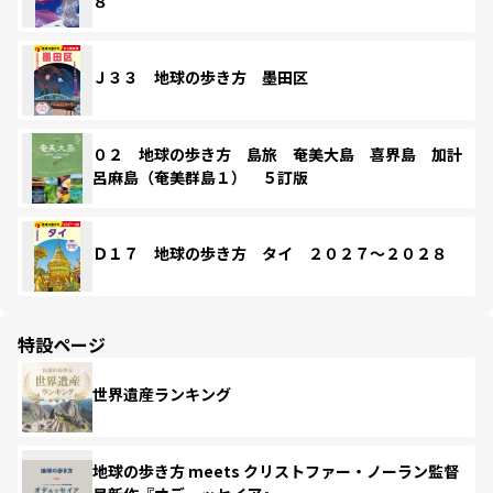
８
Ｊ３３ 地球の歩き方 墨田区
０２ 地球の歩き方 島旅 奄美大島 喜界島 加計
呂麻島（奄美群島１） ５訂版
Ｄ１７ 地球の歩き方 タイ ２０２７～２０２８
特設ページ
世界遺産ランキング
地球の歩き方 meets クリストファー・ノーラン監督