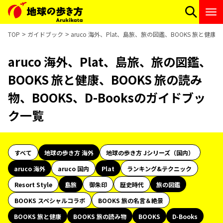
TOP
ガイドブック
aruco 海外、Plat、島旅、旅の図鑑、BOOKS 旅と健康
aruco 海外、Plat、島旅、旅の図鑑、
BOOKS 旅と健康、BOOKS 旅の読み
物、BOOKS、D-Booksのガイドブッ
ク一覧
すべて
地球の歩き方 海外
地球の歩き方 Jシリーズ（国内）
aruco 海外
aruco 国内
Plat
ランキング&テクニック
Resort Style
島旅
御朱印
歴史時代
旅の図鑑
BOOKS スペシャルコラボ
BOOKS 旅の名言＆絶景
BOOKS 旅と健康
BOOKS 旅の読み物
BOOKS
D-Books