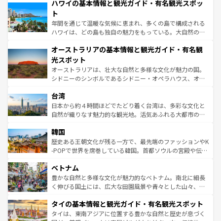
着のスイス情報は
コンテンツ一覧
を参照してほしい。
ハワイの基本情報と観光ガイド・有名観光スポッ
のような巨大都市は、観光、ショッピング、エンターテイ
ンメントが詰まった刺激的なスポットだ。一方、アメリカ
ト
西部には大自然が広がり、グランドキャニオンやイエロー
年間を通じて温暖な気候に恵まれ、多くの島で構成される
ストーン国立公園といった絶景が堪能できる。さらに、南
ハワイは、どの島も独自の魅力をもっている。大自然の神
部のニューオーリンズでは、音楽と美食が融合した独特の
秘を感じたいなら、火山が生み出した壮大な景観を誇るハ
文化が魅力。旅行者はアメリカの各地域で異なる魅力を楽
オーストラリアの基本情報と観光ガイド・有名観
ワイ島は見逃せない。また、定番の観光地といえばオアフ
しみながら、その多様性と豊かな歴史を感じることができ
島だが、静かな自然を求めるならマウイ島やカウアイ島が
光スポット
るだろう。車でのロードトリップや列車の旅も、アメリカ
おすすめ。エメラルドグリーンに輝く海をはじめ、豊かな
オーストラリアは、壮大な自然と多様な文化が魅力の国。
ならではの贅沢な旅のスタイルだ。 なお、新着のアメリカ
文化や歴史が息づいている。「アロハスピリット」と呼ば
シドニーのシンボルであるシドニー・オペラハウス、オー
情報は
コンテンツ一覧
を参照してほしい。
れるおもてなしの心で訪れる人々を迎えてくれるハワイの
ストラリア東海岸北部に広がる大サンゴ礁地帯グレートバ
人々、おいしいローカルフードやハワイアンミュージッ
台湾
リアリーフや大陸中央部にそびえるウルル（エアーズロッ
ク、伝統的なフラダンスなど、すべてがハワイの魅力を彩
ク）、タスマニアの美しい原生林やケアンズの熱帯雨林な
日本から約４時間ほどでたどり着く台湾は、多彩な文化と
っている。訪れるたびに新しい発見と感動が待っているハ
ど、見どころがたくさん。また、カフェやワイン、オージ
自然が織りなす魅力的な観光地。活気あふれる大都市の台
ワイを、存分に味わってほしい。 なお、新着のハワイ情報
ービーフなどの食文化も豊かで、美味しいものであふれて
北やノスタルジックな町並みが人気な九份（ジォウフェ
は
コンテンツ一覧
を参照してほしい。
韓国
いる。アクティビティも充実しており、サーフィンやダイ
ン）、静ひつな山岳地帯である台湾東部など、都市の喧騒
ビング、ハイキングなど、アウトドア好きにはたまらな
と山間の静けさが共存しており、訪れる人に新しい発見と
歴史ある王朝文化が残る一方で、最先端のファッションやK
い。オーストラリアの多彩な魅力を存分に味わいつくそ
驚きをもたらしてくれる。また、奥深い台湾の食文化も魅
-POPで世界を席巻している韓国。首都ソウルの宮殿や伝統
う。 なお、新着のオーストラリア情報は
コンテンツ一覧
を
力で、夜市などの屋台グルメから高級料理、ヘルシーで美
家屋が並ぶエリアでは韓国の歴史と文化に浸ることがで
参照してほしい。
ベトナム
容にもいいと評判のスイーツなど、バラエティ豊かな料理
き、地方に足を延ばせば四季折々の自然美を楽しむことが
が味わえる。 なお、新着の台湾情報は
コンテンツ一覧
を参
できる。そして、キムチや焼肉、絶品のストリートフード
豊かな自然と多様な文化が魅力的なベトナム。南北に細長
照してほしい。
まで、さまざまな韓国料理が待っている。夜には、韓国な
く伸びる国土には、広大な田園風景や青々とした山々、世
らではのナイトライフも堪能できる。あたたかいホスピタ
界遺産に登録された壮大な自然景観が点在し、都市部では
タイの基本情報と観光ガイド・有名観光スポット
リティに包まれながら、韓国の多彩な魅力を心ゆくまで味
急速な発展と共に伝統が息づく。ハノイの古い町並みやホ
わってみてほしい。 なお、新着の韓国情報は
コンテンツ一
ーチミン市のフランス統治時代の建物も、独特の雰囲気を
タイは、東南アジアに位置する豊かな自然と歴史が息づく