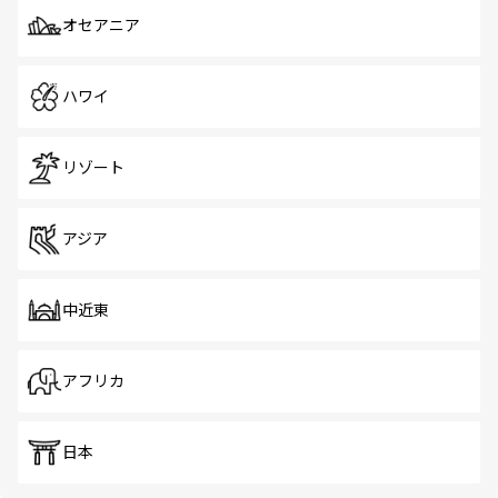
オセアニア
ハワイ
リゾート
アジア
中近東
アフリカ
日本