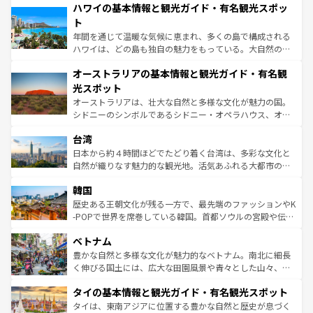
着のスイス情報は
コンテンツ一覧
を参照してほしい。
ハワイの基本情報と観光ガイド・有名観光スポッ
のような巨大都市は、観光、ショッピング、エンターテイ
ンメントが詰まった刺激的なスポットだ。一方、アメリカ
ト
西部には大自然が広がり、グランドキャニオンやイエロー
年間を通じて温暖な気候に恵まれ、多くの島で構成される
ストーン国立公園といった絶景が堪能できる。さらに、南
ハワイは、どの島も独自の魅力をもっている。大自然の神
部のニューオーリンズでは、音楽と美食が融合した独特の
秘を感じたいなら、火山が生み出した壮大な景観を誇るハ
文化が魅力。旅行者はアメリカの各地域で異なる魅力を楽
オーストラリアの基本情報と観光ガイド・有名観
ワイ島は見逃せない。また、定番の観光地といえばオアフ
しみながら、その多様性と豊かな歴史を感じることができ
島だが、静かな自然を求めるならマウイ島やカウアイ島が
光スポット
るだろう。車でのロードトリップや列車の旅も、アメリカ
おすすめ。エメラルドグリーンに輝く海をはじめ、豊かな
オーストラリアは、壮大な自然と多様な文化が魅力の国。
ならではの贅沢な旅のスタイルだ。 なお、新着のアメリカ
文化や歴史が息づいている。「アロハスピリット」と呼ば
シドニーのシンボルであるシドニー・オペラハウス、オー
情報は
コンテンツ一覧
を参照してほしい。
れるおもてなしの心で訪れる人々を迎えてくれるハワイの
ストラリア東海岸北部に広がる大サンゴ礁地帯グレートバ
人々、おいしいローカルフードやハワイアンミュージッ
台湾
リアリーフや大陸中央部にそびえるウルル（エアーズロッ
ク、伝統的なフラダンスなど、すべてがハワイの魅力を彩
ク）、タスマニアの美しい原生林やケアンズの熱帯雨林な
日本から約４時間ほどでたどり着く台湾は、多彩な文化と
っている。訪れるたびに新しい発見と感動が待っているハ
ど、見どころがたくさん。また、カフェやワイン、オージ
自然が織りなす魅力的な観光地。活気あふれる大都市の台
ワイを、存分に味わってほしい。 なお、新着のハワイ情報
ービーフなどの食文化も豊かで、美味しいものであふれて
北やノスタルジックな町並みが人気な九份（ジォウフェ
は
コンテンツ一覧
を参照してほしい。
韓国
いる。アクティビティも充実しており、サーフィンやダイ
ン）、静ひつな山岳地帯である台湾東部など、都市の喧騒
ビング、ハイキングなど、アウトドア好きにはたまらな
と山間の静けさが共存しており、訪れる人に新しい発見と
歴史ある王朝文化が残る一方で、最先端のファッションやK
い。オーストラリアの多彩な魅力を存分に味わいつくそ
驚きをもたらしてくれる。また、奥深い台湾の食文化も魅
-POPで世界を席巻している韓国。首都ソウルの宮殿や伝統
う。 なお、新着のオーストラリア情報は
コンテンツ一覧
を
力で、夜市などの屋台グルメから高級料理、ヘルシーで美
家屋が並ぶエリアでは韓国の歴史と文化に浸ることがで
参照してほしい。
ベトナム
容にもいいと評判のスイーツなど、バラエティ豊かな料理
き、地方に足を延ばせば四季折々の自然美を楽しむことが
が味わえる。 なお、新着の台湾情報は
コンテンツ一覧
を参
できる。そして、キムチや焼肉、絶品のストリートフード
豊かな自然と多様な文化が魅力的なベトナム。南北に細長
照してほしい。
まで、さまざまな韓国料理が待っている。夜には、韓国な
く伸びる国土には、広大な田園風景や青々とした山々、世
らではのナイトライフも堪能できる。あたたかいホスピタ
界遺産に登録された壮大な自然景観が点在し、都市部では
タイの基本情報と観光ガイド・有名観光スポット
リティに包まれながら、韓国の多彩な魅力を心ゆくまで味
急速な発展と共に伝統が息づく。ハノイの古い町並みやホ
わってみてほしい。 なお、新着の韓国情報は
コンテンツ一
ーチミン市のフランス統治時代の建物も、独特の雰囲気を
タイは、東南アジアに位置する豊かな自然と歴史が息づく