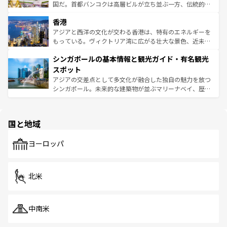
覧
を参照してほしい。
醸し出している。また、バラエティの豊かさとおいしさで
国だ。首都バンコクは高層ビルが立ち並ぶ一方、伝統的な
世界中の食通を魅了してやまないベトナム料理も魅力のひ
寺院や市場がいたるところに点在し、古きよき文化と現代
香港
とつ。フォーやバインミー、ベトナムコーヒーなどは、ぜ
の活気が交差している。北部ではチェンマイなどの山岳地
ひ現地で味わいたい。どの地域を訪れてもあたたかい人々
帯で自然と触れ合い、南部ではプーケットやクラビの美し
アジアと西洋の文化が交わる香港は、特有のエネルギーを
が旅行者を迎えてくれるので、きっと忘れられない旅にな
いビーチでリゾート気分を楽しむことができる。タイ料理
もっている。ヴィクトリア湾に広がる壮大な景色、近未来
るはずだ。 なお、新着のベトナム情報は
コンテンツ一覧
を
は世界的に有名で、屋台から高級レストランまで味覚を刺
的なアートスポット、そして歴史と現代が融合した町並
参照してほしい。
シンガポールの基本情報と観光ガイド・有名観光
激する。気候は一年中温暖で、どの季節にも異なる楽しみ
み、どこを訪れても感動するはず。観光スポットが密集し
が待っている。親しみやすいタイの人々、仏教を中心とし
ており、効率よく見どころを回れるのも魅力。息をのむよ
スポット
た文化、そして多様な観光資源が、訪れる旅人を魅了し続
うな絶景から文化的な体験まで、香港を存分に楽しみ尽く
アジアの交差点として多文化が融合した独自の魅力を放つ
ける。 なお、新着のタイ情報は
コンテンツ一覧
を参照して
そう。 なお、新着の香港情報は
コンテンツ一覧
を参照して
シンガポール。未来的な建築物が並ぶマリーナベイ、歴史
ほしい。
ほしい。
と伝統を感じられるエスニックタウン、多数の緑豊かな公
園や自然保護区など、自然が調和した近代的な景観と文化
の多様性あふれるカラフルな町は、どこを歩いても新しい
国と地域
発見がある。さらに、治安のよさや充実した公共交通機関
も、旅行者にとっては魅力的なポイント。グルメも豊富
で、ホーカーズは地元の風情を楽しめる外せないスポット
ヨーロッパ
だ。訪れる人を飽きさせないシンガポールで、多様な魅力
を体感しよう。 なお、新着のシンガポール情報は
コンテン
ツ一覧
を参照してほしい。
北米
中南米