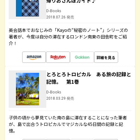
帰りおさんぽガイド♪
D-Books
2018.07.26 発売
英会話本でおなじみの「Kayoの“秘密のノート”」シリーズの
著者が、今度は自分の滞在するロンドン南東の田舎町をご紹
介！
詳細を見る
とろとろトロピカル ある旅の記録と
記憶。 第1巻
D-Books
2018.03.29 発売
子供の頃から夢見ていた南の島に滞在することになった筆者
が、島で出合うトロピカルでマジカルな45日間の記録と記
憶。