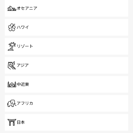
オセアニア
ハワイ
リゾート
アジア
中近東
アフリカ
日本