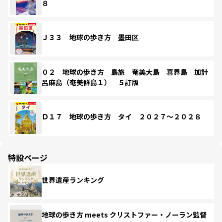
８
Ｊ３３ 地球の歩き方 墨田区
０２ 地球の歩き方 島旅 奄美大島 喜界島 加計
呂麻島（奄美群島１） ５訂版
Ｄ１７ 地球の歩き方 タイ ２０２７～２０２８
特設ページ
世界遺産ランキング
地球の歩き方 meets クリストファー・ノーラン監督