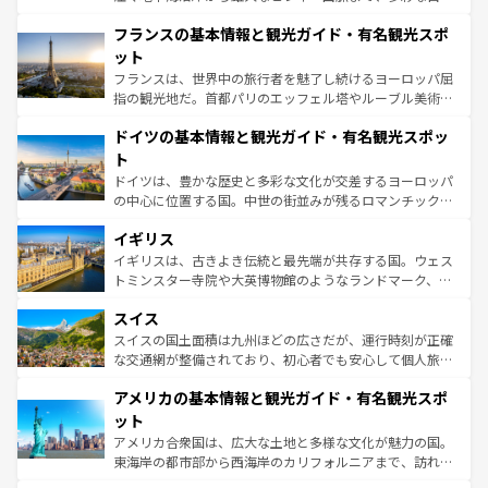
ませてくれるイタリアで、忘れられない旅をしてみよう！
と文化が詰まったヨーロッパ屈指の旅行先だ。多様な地域
なお、新着のイタリア情報は
コンテンツ一覧
を参照してほ
フランスの基本情報と観光ガイド・有名観光スポ
文化が根付くこの国では、情熱的なフラメンコ、熱気あふ
しい。
れる闘牛、そして美味しいタパスが生活の一部となってい
ット
る。首都マドリードの洗練された雰囲気や、バルセロナの
フランスは、世界中の旅行者を魅了し続けるヨーロッパ屈
アートに溢れた街角から、地方では古代ローマ遺跡や中世
指の観光地だ。首都パリのエッフェル塔やルーブル美術館
の城塞都市、穏やかなビーチリゾートまで多彩な表情を見
といった象徴的なスポットから、田舎町の古風な美しさま
せる。地方によって風土や気候が異なるスペインはその個
ドイツの基本情報と観光ガイド・有名観光スポッ
で、幅広い魅力が詰まっている。華麗な宮殿、歴史的な大
性で訪れる人を魅了する。 なお、新着のスペイン情報は
コ
聖堂、美しいビーチ、そして豊かな自然が、訪れる者を心
ト
ンテンツ一覧
を参照してほしい。
から魅了する。また、フランスは美食の国としても知ら
ドイツは、豊かな歴史と多彩な文化が交差するヨーロッパ
れ、フランス料理はユネスコ無形文化遺産にも登録されて
の中心に位置する国。中世の街並みが残るロマンチック街
いる。シャンパンの発祥地であるランス、プロヴァンスの
道から、未来を先取りするようなモダンな都市まで多様な
香り高いラベンダー畑など、多彩な楽しみ方が可能だ。さ
イギリス
顔を持つこの国は、どこを歩いても飽きることがない。ベ
らに、パリ以外の地域にも魅力が溢れており、どの街角に
ルリンの文化的活気、バイエルン州のアルプスの絶景、そ
イギリスは、古きよき伝統と最先端が共存する国。ウェス
も豊かな歴史と文化が息づいている。パリ以外の個性あふ
してライン川沿いのワイン畑といった風景は必見。ビール
トミンスター寺院や大英博物館のようなランドマーク、歴
れる地方に足を運ぶとそれぞれで全く異なる文化を体験で
とソーセージを味わいながら地元の人と過ごす楽しい時間
史ある大学都市、美しい丘陵地帯や牧歌的な風景など、エ
きるだろう。 なお、新着のフランス情報は
コンテンツ一覧
スイス
は、お酒好きな人にはぜひ体験してほしい。 なお、新着の
リアごとに異なる魅力がある。また、優雅なアフタヌーン
を参照してほしい。
ドイツ情報は
コンテンツ一覧
を参照してほしい。
ティー、ビール好きにはたまらない英国パブ、サッカー観
スイスの国土面積は九州ほどの広さだが、運行時刻が正確
戦など、本場だからこそできる体験も豊富。イギリスを旅
な交通網が整備されており、初心者でも安心して個人旅行
して楽しみつくそう。 なお、新着のイギリス情報は
コンテ
を楽しめる。日本同様に時刻表どおりの旅が可能だ。中世
アメリカの基本情報と観光ガイド・有名観光スポ
ンツ一覧
を参照してほしい。
の建物がそのまま残る町や、スイスならではのユニークな
博物館もあり、アルプス観光だけでなく町歩きも満喫する
ット
ことができる。国民の所得が高いため物価も高いが、旅行
アメリカ合衆国は、広大な土地と多様な文化が魅力の国。
者向けの交通パス提供のサービスもあり、うまく活用すれ
東海岸の都市部から西海岸のカリフォルニアまで、訪れる
ば市内交通費無料で観光を楽しむこともできる。 なお、新
場所ごとに異なる風景と体験が待っている。ニューヨーク