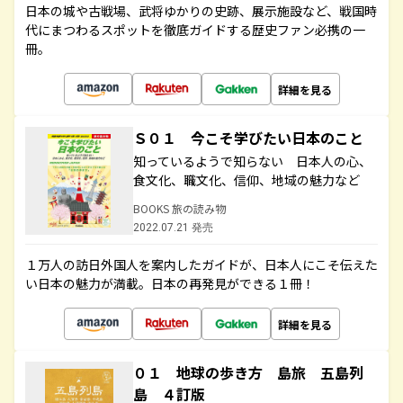
日本の城や古戦場、武将ゆかりの史跡、展示施設など、戦国時
代にまつわるスポットを徹底ガイドする歴史ファン必携の一
冊。
詳細を見る
Ｓ０１ 今こそ学びたい日本のこと
知っているようで知らない 日本人の心、
食文化、職文化、信仰、地域の魅力など
BOOKS 旅の読み物
2022.07.21 発売
１万人の訪日外国人を案内したガイドが、日本人にこそ伝えた
い日本の魅力が満載。日本の再発見ができる１冊！
詳細を見る
０１ 地球の歩き方 島旅 五島列
島 ４訂版