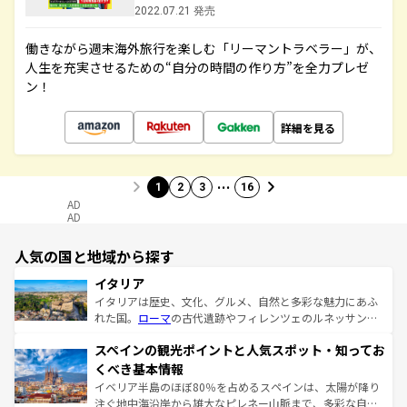
2022.07.21 発売
働きながら週末海外旅行を楽しむ「リーマントラベラー」が、
人生を充実させるための“自分の時間の作り方”を全力プレゼ
ン！
詳細を見る
…
1
2
3
16
AD
AD
人気の国と地域から探す
イタリア
イタリアは歴史、文化、グルメ、自然と多彩な魅力にあふ
れた国。
ローマ
の古代遺跡やフィレンツェのルネッサンス
美術、ヴェネツィアの運河など、歴史あるスポットはもち
スペインの観光ポイントと人気スポット・知ってお
ろん、トスカーナの美しい田園風景やアマルフィ海岸の絶
景など、自然景観も見逃せない。観光の合間には、本場の
くべき基本情報
ピザやパスタなど、絶品のイタリア料理を堪能することも
イベリア半島のほぼ80％を占めるスペインは、太陽が降り
できる。朝目覚めてから夜眠るまで、すべての瞬間を楽し
注ぐ地中海沿岸から雄大なピレネー山脈まで、多彩な自然