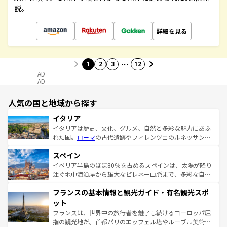
説。
詳細を見る
…
1
2
3
12
AD
AD
人気の国と地域から探す
イタリア
イタリアは歴史、文化、グルメ、自然と多彩な魅力にあふ
れた国。
ローマ
の古代遺跡やフィレンツェのルネッサンス
美術、ヴェネツィアの運河など、歴史あるスポットはもち
スペイン
ろん、トスカーナの美しい田園風景やアマルフィ海岸の絶
景など、自然景観も見逃せない。観光の合間には、本場の
イベリア半島のほぼ80％を占めるスペインは、太陽が降り
ピザやパスタなど、絶品のイタリア料理を堪能することも
注ぐ地中海沿岸から雄大なピレネー山脈まで、多彩な自然
できる。朝目覚めてから夜眠るまで、すべての瞬間を楽し
と文化が詰まったヨーロッパ屈指の旅行先だ。多様な地域
フランスの基本情報と観光ガイド・有名観光スポ
ませてくれるイタリアで、忘れられない旅をしてみよう！
文化が根付くこの国では、情熱的なフラメンコ、熱気あふ
なお、新着のイタリア情報は
コンテンツ一覧
を参照してほ
れる闘牛、そして美味しいタパスが生活の一部となってい
ット
しい。
る。首都マドリードの洗練された雰囲気や、バルセロナの
フランスは、世界中の旅行者を魅了し続けるヨーロッパ屈
アートに溢れた街角から、地方では古代ローマ遺跡や中世
指の観光地だ。首都パリのエッフェル塔やルーブル美術館