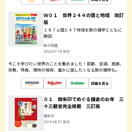
Ｗ０１ 世界２４４の国と地域 改訂
版
１９７ヵ国と４７地域を旅の雑学とともに
解説
旅の図鑑
2024.07.18 発売
今こそ学びたい世界のことを集めました！首都、言語、民族、
宗教、特長、現地の挨拶、誰かに話したくなる旅の雑学も。
詳細を見る
０１ 御朱印でめぐる鎌倉のお寺 三
十三観音完全掲載 三訂版
御朱印
2019.08.07 発売