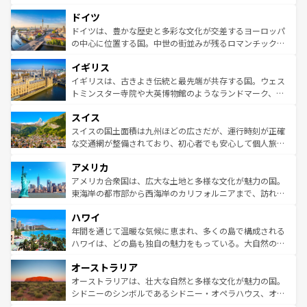
の城塞都市、穏やかなビーチリゾートまで多彩な表情を見
といった象徴的なスポットから、田舎町の古風な美しさま
せる。地方によって風土や気候が異なるスペインはその個
ドイツ
で、幅広い魅力が詰まっている。華麗な宮殿、歴史的な大
性で訪れる人を魅了する。 なお、新着のスペイン情報は
コ
聖堂、美しいビーチ、そして豊かな自然が、訪れる者を心
ドイツは、豊かな歴史と多彩な文化が交差するヨーロッパ
ンテンツ一覧
を参照してほしい。
から魅了する。また、フランスは美食の国としても知ら
の中心に位置する国。中世の街並みが残るロマンチック街
れ、フランス料理はユネスコ無形文化遺産にも登録されて
道から、未来を先取りするようなモダンな都市まで多様な
イギリス
いる。シャンパンの発祥地であるランス、プロヴァンスの
顔を持つこの国は、どこを歩いても飽きることがない。ベ
香り高いラベンダー畑など、多彩な楽しみ方が可能だ。さ
ルリンの文化的活気、バイエルン州のアルプスの絶景、そ
イギリスは、古きよき伝統と最先端が共存する国。ウェス
らに、パリ以外の地域にも魅力が溢れており、どの街角に
してライン川沿いのワイン畑といった風景は必見。ビール
トミンスター寺院や大英博物館のようなランドマーク、歴
も豊かな歴史と文化が息づいている。パリ以外の個性あふ
とソーセージを味わいながら地元の人と過ごす楽しい時間
史ある大学都市、美しい丘陵地帯や牧歌的な風景など、エ
れる地方に足を運ぶとそれぞれで全く異なる文化を体験で
スイス
は、お酒好きな人にはぜひ体験してほしい。 なお、新着の
リアごとに異なる魅力がある。また、優雅なアフタヌーン
きるだろう。 なお、新着のフランス情報は
コンテンツ一覧
ドイツ情報は
コンテンツ一覧
を参照してほしい。
ティー、ビール好きにはたまらない英国パブ、サッカー観
スイスの国土面積は九州ほどの広さだが、運行時刻が正確
を参照してほしい。
戦など、本場だからこそできる体験も豊富。イギリスを旅
な交通網が整備されており、初心者でも安心して個人旅行
して楽しみつくそう。 なお、新着のイギリス情報は
コンテ
を楽しめる。日本同様に時刻表どおりの旅が可能だ。中世
アメリカ
ンツ一覧
を参照してほしい。
の建物がそのまま残る町や、スイスならではのユニークな
博物館もあり、アルプス観光だけでなく町歩きも満喫する
アメリカ合衆国は、広大な土地と多様な文化が魅力の国。
ことができる。国民の所得が高いため物価も高いが、旅行
東海岸の都市部から西海岸のカリフォルニアまで、訪れる
者向けの交通パス提供のサービスもあり、うまく活用すれ
場所ごとに異なる風景と体験が待っている。ニューヨーク
ハワイ
ば市内交通費無料で観光を楽しむこともできる。 なお、新
のような巨大都市は、観光、ショッピング、エンターテイ
着のスイス情報は
コンテンツ一覧
を参照してほしい。
ンメントが詰まった刺激的なスポットだ。一方、アメリカ
年間を通じて温暖な気候に恵まれ、多くの島で構成される
西部には大自然が広がり、グランドキャニオンやイエロー
ハワイは、どの島も独自の魅力をもっている。大自然の神
ストーン国立公園といった絶景が堪能できる。さらに、南
秘を感じたいなら、火山が生み出した壮大な景観を誇るハ
オーストラリア
部のニューオーリンズでは、音楽と美食が融合した独特の
ワイ島は見逃せない。また、定番の観光地といえばオアフ
文化が魅力。旅行者はアメリカの各地域で異なる魅力を楽
島だが、静かな自然を求めるならマウイ島やカウアイ島が
オーストラリアは、壮大な自然と多様な文化が魅力の国。
しみながら、その多様性と豊かな歴史を感じることができ
おすすめ。エメラルドグリーンに輝く海をはじめ、豊かな
シドニーのシンボルであるシドニー・オペラハウス、オー
るだろう。車でのロードトリップや列車の旅も、アメリカ
文化や歴史が息づいている。「アロハスピリット」と呼ば
ストラリア東海岸北部に広がる大サンゴ礁地帯グレートバ