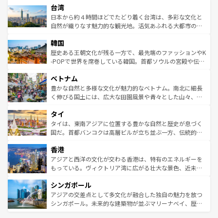
ならではの贅沢な旅のスタイルだ。 なお、新着のアメリカ
台湾
れるおもてなしの心で訪れる人々を迎えてくれるハワイの
リアリーフや大陸中央部にそびえるウルル（エアーズロッ
情報は
コンテンツ一覧
を参照してほしい。
人々、おいしいローカルフードやハワイアンミュージッ
ク）、タスマニアの美しい原生林やケアンズの熱帯雨林な
日本から約４時間ほどでたどり着く台湾は、多彩な文化と
ク、伝統的なフラダンスなど、すべてがハワイの魅力を彩
ど、見どころがたくさん。また、カフェやワイン、オージ
自然が織りなす魅力的な観光地。活気あふれる大都市の台
っている。訪れるたびに新しい発見と感動が待っているハ
ービーフなどの食文化も豊かで、美味しいものであふれて
北やノスタルジックな町並みが人気な九份（ジォウフェ
ワイを、存分に味わってほしい。 なお、新着のハワイ情報
韓国
いる。アクティビティも充実しており、サーフィンやダイ
ン）、静ひつな山岳地帯である台湾東部など、都市の喧騒
は
コンテンツ一覧
を参照してほしい。
ビング、ハイキングなど、アウトドア好きにはたまらな
と山間の静けさが共存しており、訪れる人に新しい発見と
歴史ある王朝文化が残る一方で、最先端のファッションやK
い。オーストラリアの多彩な魅力を存分に味わいつくそ
驚きをもたらしてくれる。また、奥深い台湾の食文化も魅
-POPで世界を席巻している韓国。首都ソウルの宮殿や伝統
う。 なお、新着のオーストラリア情報は
コンテンツ一覧
を
力で、夜市などの屋台グルメから高級料理、ヘルシーで美
家屋が並ぶエリアでは韓国の歴史と文化に浸ることがで
参照してほしい。
ベトナム
容にもいいと評判のスイーツなど、バラエティ豊かな料理
き、地方に足を延ばせば四季折々の自然美を楽しむことが
が味わえる。 なお、新着の台湾情報は
コンテンツ一覧
を参
できる。そして、キムチや焼肉、絶品のストリートフード
豊かな自然と多様な文化が魅力的なベトナム。南北に細長
照してほしい。
まで、さまざまな韓国料理が待っている。夜には、韓国な
く伸びる国土には、広大な田園風景や青々とした山々、世
らではのナイトライフも堪能できる。あたたかいホスピタ
界遺産に登録された壮大な自然景観が点在し、都市部では
タイ
リティに包まれながら、韓国の多彩な魅力を心ゆくまで味
急速な発展と共に伝統が息づく。ハノイの古い町並みやホ
わってみてほしい。 なお、新着の韓国情報は
コンテンツ一
ーチミン市のフランス統治時代の建物も、独特の雰囲気を
タイは、東南アジアに位置する豊かな自然と歴史が息づく
覧
を参照してほしい。
醸し出している。また、バラエティの豊かさとおいしさで
国だ。首都バンコクは高層ビルが立ち並ぶ一方、伝統的な
世界中の食通を魅了してやまないベトナム料理も魅力のひ
寺院や市場がいたるところに点在し、古きよき文化と現代
香港
とつ。フォーやバインミー、ベトナムコーヒーなどは、ぜ
の活気が交差している。北部ではチェンマイなどの山岳地
ひ現地で味わいたい。どの地域を訪れてもあたたかい人々
帯で自然と触れ合い、南部ではプーケットやクラビの美し
アジアと西洋の文化が交わる香港は、特有のエネルギーを
が旅行者を迎えてくれるので、きっと忘れられない旅にな
いビーチでリゾート気分を楽しむことができる。タイ料理
もっている。ヴィクトリア湾に広がる壮大な景色、近未来
るはずだ。 なお、新着のベトナム情報は
コンテンツ一覧
を
は世界的に有名で、屋台から高級レストランまで味覚を刺
的なアートスポット、そして歴史と現代が融合した町並
参照してほしい。
シンガポール
激する。気候は一年中温暖で、どの季節にも異なる楽しみ
み、どこを訪れても感動するはず。観光スポットが密集し
が待っている。親しみやすいタイの人々、仏教を中心とし
ており、効率よく見どころを回れるのも魅力。息をのむよ
アジアの交差点として多文化が融合した独自の魅力を放つ
た文化、そして多様な観光資源が、訪れる旅人を魅了し続
うな絶景から文化的な体験まで、香港を存分に楽しみ尽く
シンガポール。未来的な建築物が並ぶマリーナベイ、歴史
ける。 なお、新着のタイ情報は
コンテンツ一覧
を参照して
そう。 なお、新着の香港情報は
コンテンツ一覧
を参照して
と伝統を感じられるエスニックタウン、多数の緑豊かな公