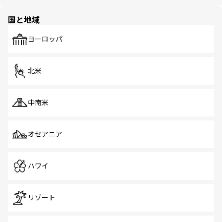
ほしい。
ほしい。
園や自然保護区など、自然が調和した近代的な景観と文化
の多様性あふれるカラフルな町は、どこを歩いても新しい
国と地域
発見がある。さらに、治安のよさや充実した公共交通機関
も、旅行者にとっては魅力的なポイント。グルメも豊富
で、ホーカーズは地元の風情を楽しめる外せないスポット
ヨーロッパ
だ。訪れる人を飽きさせないシンガポールで、多様な魅力
を体感しよう。 なお、新着のシンガポール情報は
コンテン
ツ一覧
を参照してほしい。
北米
中南米
オセアニア
ハワイ
リゾート