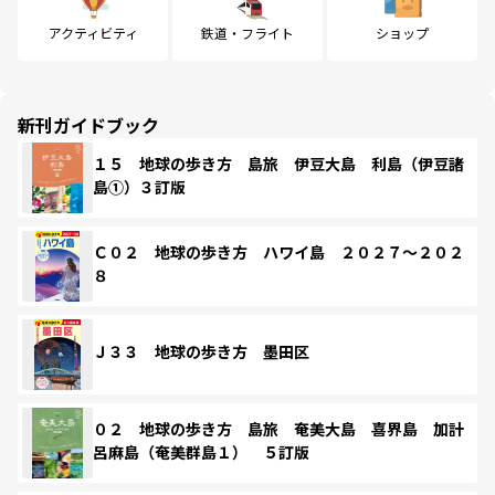
アクティビティ
鉄道・フライト
ショップ
新刊ガイドブック
１５ 地球の歩き方 島旅 伊豆大島 利島（伊豆諸
島①）３訂版
Ｃ０２ 地球の歩き方 ハワイ島 ２０２７～２０２
８
Ｊ３３ 地球の歩き方 墨田区
０２ 地球の歩き方 島旅 奄美大島 喜界島 加計
呂麻島（奄美群島１） ５訂版