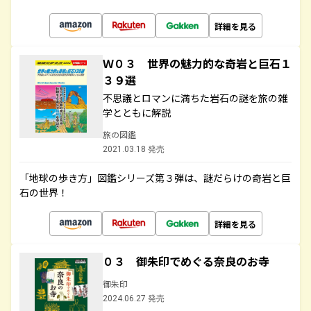
詳細を見る
Ｗ０３ 世界の魅力的な奇岩と巨石１
３９選
不思議とロマンに満ちた岩石の謎を旅の雑
学とともに解説
旅の図鑑
2021.03.18 発売
「地球の歩き方」図鑑シリーズ第３弾は、謎だらけの奇岩と巨
石の世界！
詳細を見る
０３ 御朱印でめぐる奈良のお寺
御朱印
2024.06.27 発売