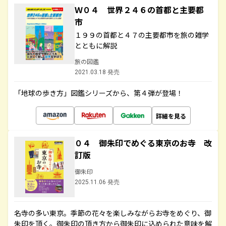
Ｗ０４ 世界２４６の首都と主要都
市
１９９の首都と４７の主要都市を旅の雑学
とともに解説
旅の図鑑
2021.03.18 発売
「地球の歩き方」図鑑シリーズから、第４弾が登場！
詳細を見る
０４ 御朱印でめぐる東京のお寺 改
訂版
御朱印
2025.11.06 発売
名寺の多い東京。季節の花々を楽しみながらお寺をめぐり、御
朱印を頂く。御朱印の頂き方から御朱印に込められた意味を解