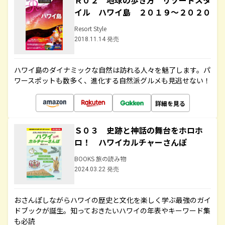
Ｒ０２ 地球の歩き方 リゾートスタ
イル ハワイ島 ２０１９～２０２０
Resort Style
2018.11.14 発売
ハワイ島のダイナミックな自然は訪れる人々を魅了します。パ
ワースポットも数多く、進化する自然派グルメも見逃せない！
詳細を見る
Ｓ０３ 史跡と神話の舞台をホロホ
ロ！ ハワイカルチャーさんぽ
BOOKS 旅の読み物
2024.03.22 発売
おさんぽしながらハワイの歴史と文化を楽しく学ぶ最強のガイ
ドブックが誕生。知っておきたいハワイの年表やキーワード集
も必読