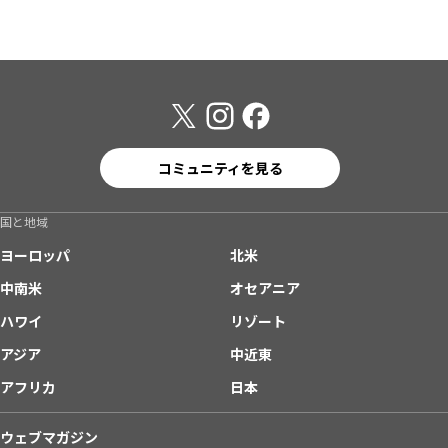
コミュニティを見る
国と地域
ヨーロッパ
北米
中南米
オセアニア
ハワイ
リゾート
アジア
中近東
アフリカ
日本
ウェブマガジン