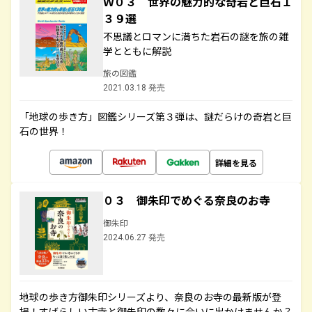
Ｗ０３ 世界の魅力的な奇岩と巨石１
３９選
不思議とロマンに満ちた岩石の謎を旅の雑
学とともに解説
旅の図鑑
2021.03.18 発売
「地球の歩き方」図鑑シリーズ第３弾は、謎だらけの奇岩と巨
石の世界！
詳細を見る
０３ 御朱印でめぐる奈良のお寺
御朱印
2024.06.27 発売
地球の歩き方御朱印シリーズより、奈良のお寺の最新版が登
場！すばらしい古寺と御朱印の数々に合いに出かけませんか？