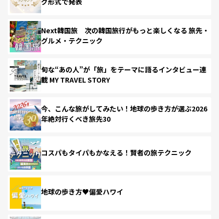
グ形式で発表
Next韓国旅 次の韓国旅行がもっと楽しくなる 旅先・
グルメ・テクニック
旬な“あの人”が「旅」をテーマに語るインタビュー連
載 MY TRAVEL STORY
今、こんな旅がしてみたい！地球の歩き方が選ぶ2026
年絶対行くべき旅先30
コスパもタイパもかなえる！賢者の旅テクニック
地球の歩き方♥偏愛ハワイ