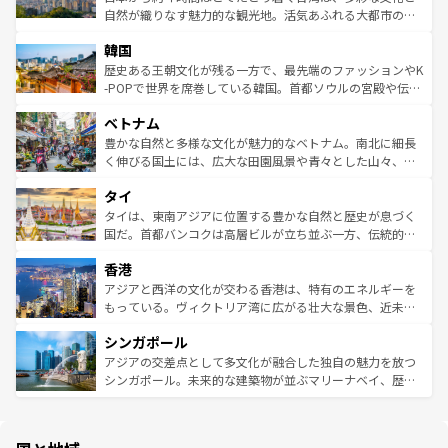
ク、伝統的なフラダンスなど、すべてがハワイの魅力を彩
ど、見どころがたくさん。また、カフェやワイン、オージ
自然が織りなす魅力的な観光地。活気あふれる大都市の台
っている。訪れるたびに新しい発見と感動が待っているハ
ービーフなどの食文化も豊かで、美味しいものであふれて
北やノスタルジックな町並みが人気な九份（ジォウフェ
ワイを、存分に味わってほしい。 なお、新着のハワイ情報
韓国
いる。アクティビティも充実しており、サーフィンやダイ
ン）、静ひつな山岳地帯である台湾東部など、都市の喧騒
は
コンテンツ一覧
を参照してほしい。
ビング、ハイキングなど、アウトドア好きにはたまらな
と山間の静けさが共存しており、訪れる人に新しい発見と
歴史ある王朝文化が残る一方で、最先端のファッションやK
い。オーストラリアの多彩な魅力を存分に味わいつくそ
驚きをもたらしてくれる。また、奥深い台湾の食文化も魅
-POPで世界を席巻している韓国。首都ソウルの宮殿や伝統
う。 なお、新着のオーストラリア情報は
コンテンツ一覧
を
力で、夜市などの屋台グルメから高級料理、ヘルシーで美
家屋が並ぶエリアでは韓国の歴史と文化に浸ることがで
参照してほしい。
ベトナム
容にもいいと評判のスイーツなど、バラエティ豊かな料理
き、地方に足を延ばせば四季折々の自然美を楽しむことが
が味わえる。 なお、新着の台湾情報は
コンテンツ一覧
を参
できる。そして、キムチや焼肉、絶品のストリートフード
豊かな自然と多様な文化が魅力的なベトナム。南北に細長
照してほしい。
まで、さまざまな韓国料理が待っている。夜には、韓国な
く伸びる国土には、広大な田園風景や青々とした山々、世
らではのナイトライフも堪能できる。あたたかいホスピタ
界遺産に登録された壮大な自然景観が点在し、都市部では
タイ
リティに包まれながら、韓国の多彩な魅力を心ゆくまで味
急速な発展と共に伝統が息づく。ハノイの古い町並みやホ
わってみてほしい。 なお、新着の韓国情報は
コンテンツ一
ーチミン市のフランス統治時代の建物も、独特の雰囲気を
タイは、東南アジアに位置する豊かな自然と歴史が息づく
覧
を参照してほしい。
醸し出している。また、バラエティの豊かさとおいしさで
国だ。首都バンコクは高層ビルが立ち並ぶ一方、伝統的な
世界中の食通を魅了してやまないベトナム料理も魅力のひ
寺院や市場がいたるところに点在し、古きよき文化と現代
香港
とつ。フォーやバインミー、ベトナムコーヒーなどは、ぜ
の活気が交差している。北部ではチェンマイなどの山岳地
ひ現地で味わいたい。どの地域を訪れてもあたたかい人々
帯で自然と触れ合い、南部ではプーケットやクラビの美し
アジアと西洋の文化が交わる香港は、特有のエネルギーを
が旅行者を迎えてくれるので、きっと忘れられない旅にな
いビーチでリゾート気分を楽しむことができる。タイ料理
もっている。ヴィクトリア湾に広がる壮大な景色、近未来
るはずだ。 なお、新着のベトナム情報は
コンテンツ一覧
を
は世界的に有名で、屋台から高級レストランまで味覚を刺
的なアートスポット、そして歴史と現代が融合した町並
参照してほしい。
シンガポール
激する。気候は一年中温暖で、どの季節にも異なる楽しみ
み、どこを訪れても感動するはず。観光スポットが密集し
が待っている。親しみやすいタイの人々、仏教を中心とし
ており、効率よく見どころを回れるのも魅力。息をのむよ
アジアの交差点として多文化が融合した独自の魅力を放つ
た文化、そして多様な観光資源が、訪れる旅人を魅了し続
うな絶景から文化的な体験まで、香港を存分に楽しみ尽く
シンガポール。未来的な建築物が並ぶマリーナベイ、歴史
ける。 なお、新着のタイ情報は
コンテンツ一覧
を参照して
そう。 なお、新着の香港情報は
コンテンツ一覧
を参照して
と伝統を感じられるエスニックタウン、多数の緑豊かな公
ほしい。
ほしい。
園や自然保護区など、自然が調和した近代的な景観と文化
の多様性あふれるカラフルな町は、どこを歩いても新しい