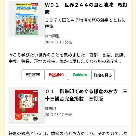
Ｗ０１ 世界２４４の国と地域 改訂
版
１９７ヵ国と４７地域を旅の雑学とともに
解説
旅の図鑑
2024.07.18 発売
今こそ学びたい世界のことを集めました！首都、言語、民族、
宗教、特長、現地の挨拶、誰かに話したくなる旅の雑学も。
詳細を見る
０１ 御朱印でめぐる鎌倉のお寺 三
十三観音完全掲載 三訂版
御朱印
2019.08.07 発売
鎌倉の観光といえば、季節の花とお寺めぐり。それだけではあ