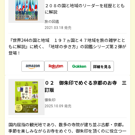
２０８の国と地域のリーダーを経歴ととも
に解説
旅の図鑑
2021.03.18 発売
『世界244の国と地域 １９７ヵ国と４７地域を旅の雑学とと
もに解説』に続く、「地球の歩き方」の図鑑シリーズ第２弾が
登場！
詳細を見る
０２ 御朱印でめぐる京都のお寺 三
訂版
御朱印
2025.10.09 発売
国内屈指の観光地であり、数多の寺院が建ち並ぶ古都・京都。
季節を楽しみながらお寺をめぐり、御朱印を頂くのに役立つ一