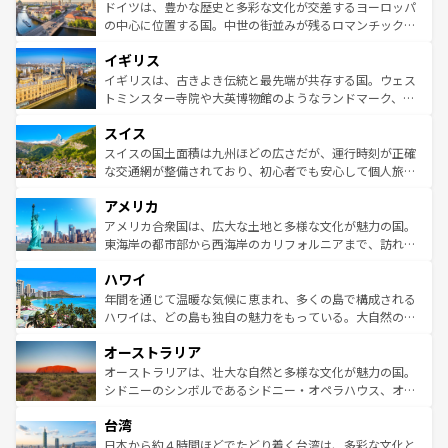
性で訪れる人を魅了する。 なお、新着のスペイン情報は
コ
聖堂、美しいビーチ、そして豊かな自然が、訪れる者を心
ドイツは、豊かな歴史と多彩な文化が交差するヨーロッパ
ンテンツ一覧
を参照してほしい。
から魅了する。また、フランスは美食の国としても知ら
の中心に位置する国。中世の街並みが残るロマンチック街
れ、フランス料理はユネスコ無形文化遺産にも登録されて
道から、未来を先取りするようなモダンな都市まで多様な
イギリス
いる。シャンパンの発祥地であるランス、プロヴァンスの
顔を持つこの国は、どこを歩いても飽きることがない。ベ
香り高いラベンダー畑など、多彩な楽しみ方が可能だ。さ
ルリンの文化的活気、バイエルン州のアルプスの絶景、そ
イギリスは、古きよき伝統と最先端が共存する国。ウェス
らに、パリ以外の地域にも魅力が溢れており、どの街角に
してライン川沿いのワイン畑といった風景は必見。ビール
トミンスター寺院や大英博物館のようなランドマーク、歴
も豊かな歴史と文化が息づいている。パリ以外の個性あふ
とソーセージを味わいながら地元の人と過ごす楽しい時間
史ある大学都市、美しい丘陵地帯や牧歌的な風景など、エ
れる地方に足を運ぶとそれぞれで全く異なる文化を体験で
スイス
は、お酒好きな人にはぜひ体験してほしい。 なお、新着の
リアごとに異なる魅力がある。また、優雅なアフタヌーン
きるだろう。 なお、新着のフランス情報は
コンテンツ一覧
ドイツ情報は
コンテンツ一覧
を参照してほしい。
ティー、ビール好きにはたまらない英国パブ、サッカー観
スイスの国土面積は九州ほどの広さだが、運行時刻が正確
を参照してほしい。
戦など、本場だからこそできる体験も豊富。イギリスを旅
な交通網が整備されており、初心者でも安心して個人旅行
して楽しみつくそう。 なお、新着のイギリス情報は
コンテ
を楽しめる。日本同様に時刻表どおりの旅が可能だ。中世
アメリカ
ンツ一覧
を参照してほしい。
の建物がそのまま残る町や、スイスならではのユニークな
博物館もあり、アルプス観光だけでなく町歩きも満喫する
アメリカ合衆国は、広大な土地と多様な文化が魅力の国。
ことができる。国民の所得が高いため物価も高いが、旅行
東海岸の都市部から西海岸のカリフォルニアまで、訪れる
者向けの交通パス提供のサービスもあり、うまく活用すれ
場所ごとに異なる風景と体験が待っている。ニューヨーク
ハワイ
ば市内交通費無料で観光を楽しむこともできる。 なお、新
のような巨大都市は、観光、ショッピング、エンターテイ
着のスイス情報は
コンテンツ一覧
を参照してほしい。
ンメントが詰まった刺激的なスポットだ。一方、アメリカ
年間を通じて温暖な気候に恵まれ、多くの島で構成される
西部には大自然が広がり、グランドキャニオンやイエロー
ハワイは、どの島も独自の魅力をもっている。大自然の神
ストーン国立公園といった絶景が堪能できる。さらに、南
秘を感じたいなら、火山が生み出した壮大な景観を誇るハ
オーストラリア
部のニューオーリンズでは、音楽と美食が融合した独特の
ワイ島は見逃せない。また、定番の観光地といえばオアフ
文化が魅力。旅行者はアメリカの各地域で異なる魅力を楽
島だが、静かな自然を求めるならマウイ島やカウアイ島が
オーストラリアは、壮大な自然と多様な文化が魅力の国。
しみながら、その多様性と豊かな歴史を感じることができ
おすすめ。エメラルドグリーンに輝く海をはじめ、豊かな
シドニーのシンボルであるシドニー・オペラハウス、オー
るだろう。車でのロードトリップや列車の旅も、アメリカ
文化や歴史が息づいている。「アロハスピリット」と呼ば
ストラリア東海岸北部に広がる大サンゴ礁地帯グレートバ
ならではの贅沢な旅のスタイルだ。 なお、新着のアメリカ
台湾
れるおもてなしの心で訪れる人々を迎えてくれるハワイの
リアリーフや大陸中央部にそびえるウルル（エアーズロッ
情報は
コンテンツ一覧
を参照してほしい。
人々、おいしいローカルフードやハワイアンミュージッ
ク）、タスマニアの美しい原生林やケアンズの熱帯雨林な
日本から約４時間ほどでたどり着く台湾は、多彩な文化と