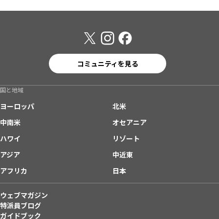
コミュニティを見る
国と地域
ヨーロッパ
北米
中南米
オセアニア
ハワイ
リゾート
アジア
中近東
アフリカ
日本
ウェブマガジン
特派員ブログ
ガイドブック