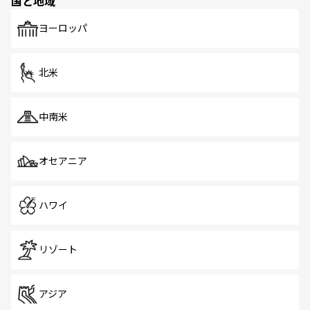
国と地域
発見がある。さらに、治安のよさや充実した公共交通機関
も、旅行者にとっては魅力的なポイント。グルメも豊富
で、ホーカーズは地元の風情を楽しめる外せないスポット
ヨーロッパ
だ。訪れる人を飽きさせないシンガポールで、多様な魅力
を体感しよう。 なお、新着のシンガポール情報は
コンテン
ツ一覧
を参照してほしい。
北米
中南米
オセアニア
ハワイ
リゾート
アジア