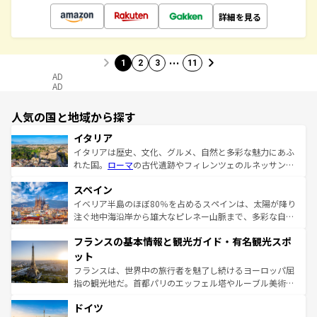
詳細を見る
…
1
2
3
11
AD
AD
人気の国と地域から探す
イタリア
イタリアは歴史、文化、グルメ、自然と多彩な魅力にあふ
れた国。
ローマ
の古代遺跡やフィレンツェのルネッサンス
美術、ヴェネツィアの運河など、歴史あるスポットはもち
スペイン
ろん、トスカーナの美しい田園風景やアマルフィ海岸の絶
景など、自然景観も見逃せない。観光の合間には、本場の
イベリア半島のほぼ80％を占めるスペインは、太陽が降り
ピザやパスタなど、絶品のイタリア料理を堪能することも
注ぐ地中海沿岸から雄大なピレネー山脈まで、多彩な自然
できる。朝目覚めてから夜眠るまで、すべての瞬間を楽し
と文化が詰まったヨーロッパ屈指の旅行先だ。多様な地域
フランスの基本情報と観光ガイド・有名観光スポ
ませてくれるイタリアで、忘れられない旅をしてみよう！
文化が根付くこの国では、情熱的なフラメンコ、熱気あふ
なお、新着のイタリア情報は
コンテンツ一覧
を参照してほ
れる闘牛、そして美味しいタパスが生活の一部となってい
ット
しい。
る。首都マドリードの洗練された雰囲気や、バルセロナの
フランスは、世界中の旅行者を魅了し続けるヨーロッパ屈
アートに溢れた街角から、地方では古代ローマ遺跡や中世
指の観光地だ。首都パリのエッフェル塔やルーブル美術館
の城塞都市、穏やかなビーチリゾートまで多彩な表情を見
といった象徴的なスポットから、田舎町の古風な美しさま
せる。地方によって風土や気候が異なるスペインはその個
ドイツ
で、幅広い魅力が詰まっている。華麗な宮殿、歴史的な大