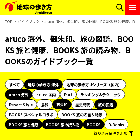
TOP
ガイドブック
aruco 海外、御朱印、旅の図鑑、BOOKS 旅と健康、B
aruco 海外、御朱印、旅の図鑑、BOO
KS 旅と健康、BOOKS 旅の読み物、B
OOKSのガイドブック一覧
すべて
地球の歩き方 海外
地球の歩き方 Jシリーズ（国内）
aruco 海外
aruco 国内
Plat
ランキング&テクニック
Resort Style
島旅
御朱印
歴史時代
旅の図鑑
BOOKS スペシャルコラボ
BOOKS 旅の名言＆絶景
BOOKS 旅と健康
BOOKS 旅の読み物
BOOKS
D-Books
絞り込み条件を追加