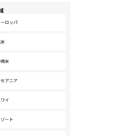
域
ヨーロッパ
北米
中南米
オセアニア
ハワイ
リゾート