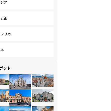
アジア
中近東
アフリカ
日本
ポット