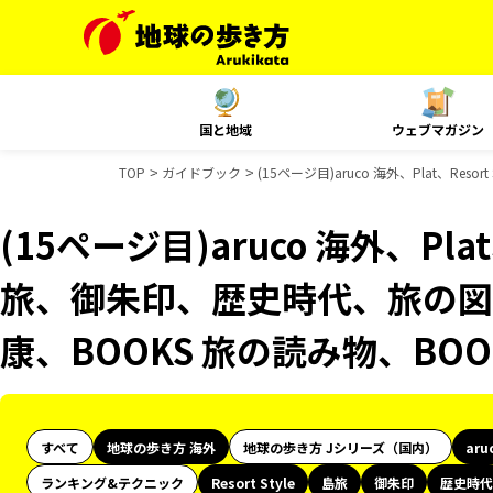
国と地域
ウェブマガジン
TOP
ガイドブック
(15ページ目)aruco 海外、Plat、R
(15ページ目)aruco 海外、Plat、
旅、御朱印、歴史時代、旅の図鑑
康、BOOKS 旅の読み物、BO
すべて
地球の歩き方 海外
地球の歩き方 Jシリーズ（国内）
aru
ランキング&テクニック
Resort Style
島旅
御朱印
歴史時代