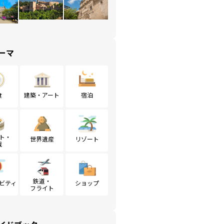
ーマ
食
建築・アート
宿泊
ト・
世界遺産
リゾート
戦
鉄道・
ビティ
ショップ
フライト