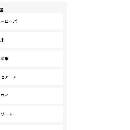
域
ヨーロッパ
北米
中南米
オセアニア
ハワイ
リゾート