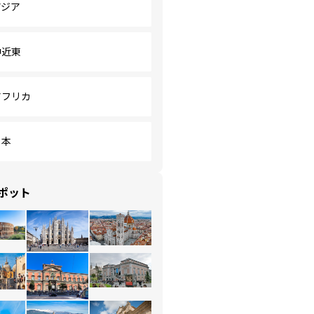
アジア
中近東
アフリカ
日本
ポット