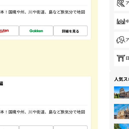
図本！国境や州、川や街道、島など旅気分で地図
詳細を見る
人気ス
編
図本！国境や州、川や街道、島など旅気分で地図