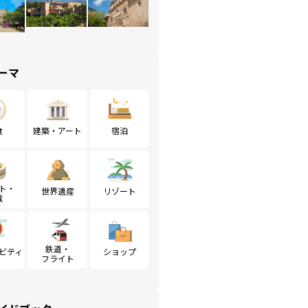
ーマ
食
建築・アート
宿泊
ト・
世界遺産
リゾート
戦
鉄道・
ビティ
ショップ
フライト