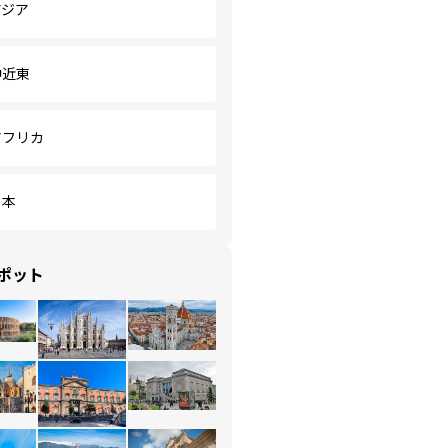
アジア
中近東
アフリカ
日本
ポット