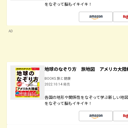
をなぞって脳もイキイキ！
AD
地球のなぞり方 旅地図 アメリカ大陸
BOOKS 旅と健康
2022.10.14 発売
各国の地形や関係性をなぞって学ぶ新しい地
をなぞって脳もイキイキ！