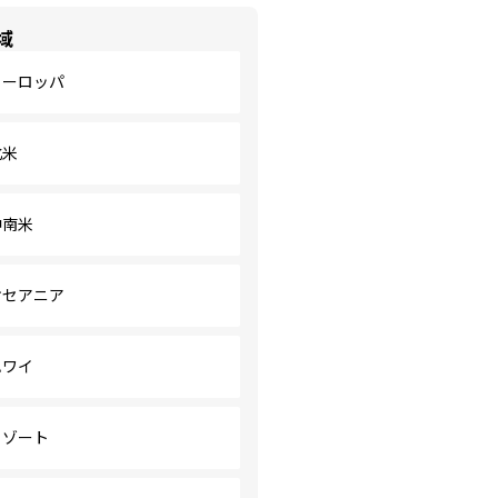
域
ヨーロッパ
北米
中南米
オセアニア
ハワイ
リゾート