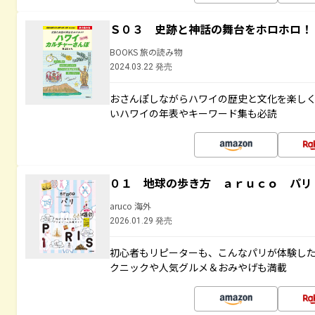
Ｓ０３ 史跡と神話の舞台をホロホロ！
BOOKS 旅の読み物
2024.03.22 発売
おさんぽしながらハワイの歴史と文化を楽し
いハワイの年表やキーワード集も必読
０１ 地球の歩き方 ａｒｕｃｏ パリ
aruco 海外
2026.01.29 発売
初心者もリピーターも、こんなパリが体験し
クニックや人気グルメ＆おみやげも満載