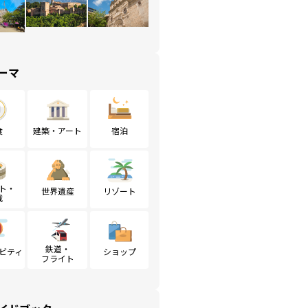
ーマ
食
建築・アート
宿泊
ト・
世界遺産
リゾート
戦
鉄道・
ビティ
ショップ
フライト