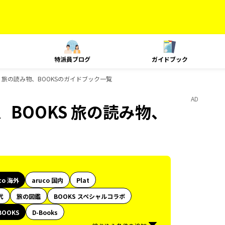
特派員ブログ
ガイドブック
OKS 旅の読み物、BOOKSのガイドブック一覧
AD
康、BOOKS 旅の読み物、
co 海外
aruco 国内
Plat
代
旅の図鑑
BOOKS スペシャルコラボ
BOOKS
D-Books