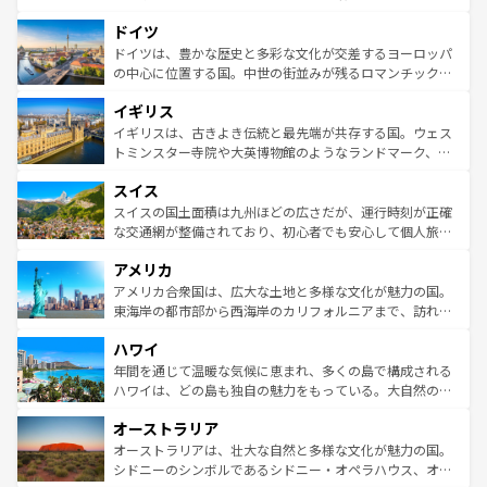
の城塞都市、穏やかなビーチリゾートまで多彩な表情を見
といった象徴的なスポットから、田舎町の古風な美しさま
せる。地方によって風土や気候が異なるスペインはその個
ドイツ
で、幅広い魅力が詰まっている。華麗な宮殿、歴史的な大
性で訪れる人を魅了する。 なお、新着のスペイン情報は
コ
聖堂、美しいビーチ、そして豊かな自然が、訪れる者を心
ドイツは、豊かな歴史と多彩な文化が交差するヨーロッパ
ンテンツ一覧
を参照してほしい。
から魅了する。また、フランスは美食の国としても知ら
の中心に位置する国。中世の街並みが残るロマンチック街
れ、フランス料理はユネスコ無形文化遺産にも登録されて
道から、未来を先取りするようなモダンな都市まで多様な
イギリス
いる。シャンパンの発祥地であるランス、プロヴァンスの
顔を持つこの国は、どこを歩いても飽きることがない。ベ
香り高いラベンダー畑など、多彩な楽しみ方が可能だ。さ
ルリンの文化的活気、バイエルン州のアルプスの絶景、そ
イギリスは、古きよき伝統と最先端が共存する国。ウェス
らに、パリ以外の地域にも魅力が溢れており、どの街角に
してライン川沿いのワイン畑といった風景は必見。ビール
トミンスター寺院や大英博物館のようなランドマーク、歴
も豊かな歴史と文化が息づいている。パリ以外の個性あふ
とソーセージを味わいながら地元の人と過ごす楽しい時間
史ある大学都市、美しい丘陵地帯や牧歌的な風景など、エ
れる地方に足を運ぶとそれぞれで全く異なる文化を体験で
スイス
は、お酒好きな人にはぜひ体験してほしい。 なお、新着の
リアごとに異なる魅力がある。また、優雅なアフタヌーン
きるだろう。 なお、新着のフランス情報は
コンテンツ一覧
ドイツ情報は
コンテンツ一覧
を参照してほしい。
ティー、ビール好きにはたまらない英国パブ、サッカー観
スイスの国土面積は九州ほどの広さだが、運行時刻が正確
を参照してほしい。
戦など、本場だからこそできる体験も豊富。イギリスを旅
な交通網が整備されており、初心者でも安心して個人旅行
して楽しみつくそう。 なお、新着のイギリス情報は
コンテ
を楽しめる。日本同様に時刻表どおりの旅が可能だ。中世
アメリカ
ンツ一覧
を参照してほしい。
の建物がそのまま残る町や、スイスならではのユニークな
博物館もあり、アルプス観光だけでなく町歩きも満喫する
アメリカ合衆国は、広大な土地と多様な文化が魅力の国。
ことができる。国民の所得が高いため物価も高いが、旅行
東海岸の都市部から西海岸のカリフォルニアまで、訪れる
者向けの交通パス提供のサービスもあり、うまく活用すれ
場所ごとに異なる風景と体験が待っている。ニューヨーク
ハワイ
ば市内交通費無料で観光を楽しむこともできる。 なお、新
のような巨大都市は、観光、ショッピング、エンターテイ
着のスイス情報は
コンテンツ一覧
を参照してほしい。
ンメントが詰まった刺激的なスポットだ。一方、アメリカ
年間を通じて温暖な気候に恵まれ、多くの島で構成される
西部には大自然が広がり、グランドキャニオンやイエロー
ハワイは、どの島も独自の魅力をもっている。大自然の神
ストーン国立公園といった絶景が堪能できる。さらに、南
秘を感じたいなら、火山が生み出した壮大な景観を誇るハ
オーストラリア
部のニューオーリンズでは、音楽と美食が融合した独特の
ワイ島は見逃せない。また、定番の観光地といえばオアフ
文化が魅力。旅行者はアメリカの各地域で異なる魅力を楽
島だが、静かな自然を求めるならマウイ島やカウアイ島が
オーストラリアは、壮大な自然と多様な文化が魅力の国。
しみながら、その多様性と豊かな歴史を感じることができ
おすすめ。エメラルドグリーンに輝く海をはじめ、豊かな
シドニーのシンボルであるシドニー・オペラハウス、オー
るだろう。車でのロードトリップや列車の旅も、アメリカ