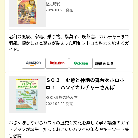
歴史時代
2026.01.29 発売
昭和の風景、家電、乗り物、駄菓子、喫茶店、カルチャーまで
網羅。懐かしさと驚きが詰まった昭和レトロの魅力を旅するガ
イド。
詳細を見る
Ｓ０３ 史跡と神話の舞台をホロホ
ロ！ ハワイカルチャーさんぽ
BOOKS 旅の読み物
2024.03.22 発売
おさんぽしながらハワイの歴史と文化を楽しく学ぶ最強のガイ
ドブックが誕生。知っておきたいハワイの年表やキーワード集
も必読