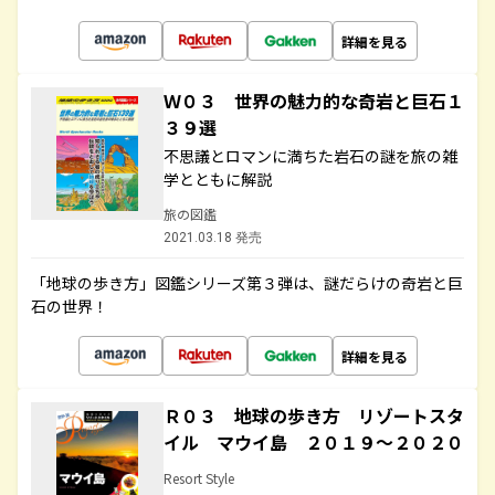
詳細を見る
Ｗ０３ 世界の魅力的な奇岩と巨石１
３９選
不思議とロマンに満ちた岩石の謎を旅の雑
学とともに解説
旅の図鑑
2021.03.18 発売
「地球の歩き方」図鑑シリーズ第３弾は、謎だらけの奇岩と巨
石の世界！
詳細を見る
Ｒ０３ 地球の歩き方 リゾートスタ
イル マウイ島 ２０１９～２０２０
Resort Style