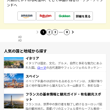
ンドへ
詳細を見る
…
1
2
3
8
AD
AD
人気の国と地域から探す
イタリア
イタリアは歴史、文化、グルメ、自然と多彩な魅力にあふ
れた国。
ローマ
の古代遺跡やフィレンツェのルネッサンス
美術、ヴェネツィアの運河など、歴史あるスポットはもち
スペイン
ろん、トスカーナの美しい田園風景やアマルフィ海岸の絶
景など、自然景観も見逃せない。観光の合間には、本場の
イベリア半島のほぼ80％を占めるスペインは、太陽が降り
ピザやパスタなど、絶品のイタリア料理を堪能することも
注ぐ地中海沿岸から雄大なピレネー山脈まで、多彩な自然
できる。朝目覚めてから夜眠るまで、すべての瞬間を楽し
と文化が詰まったヨーロッパ屈指の旅行先だ。多様な地域
フランスの基本情報と観光ガイド・有名観光スポ
ませてくれるイタリアで、忘れられない旅をしてみよう！
文化が根付くこの国では、情熱的なフラメンコ、熱気あふ
なお、新着のイタリア情報は
コンテンツ一覧
を参照してほ
れる闘牛、そして美味しいタパスが生活の一部となってい
ット
しい。
る。首都マドリードの洗練された雰囲気や、バルセロナの
フランスは、世界中の旅行者を魅了し続けるヨーロッパ屈
アートに溢れた街角から、地方では古代ローマ遺跡や中世
指の観光地だ。首都パリのエッフェル塔やルーブル美術館