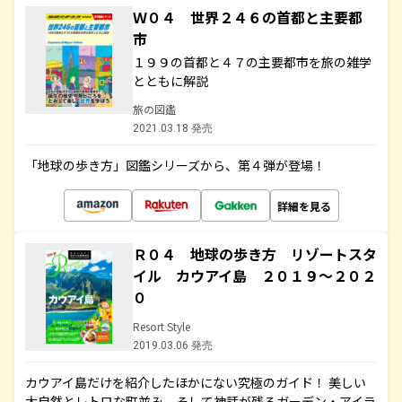
Ｗ０４ 世界２４６の首都と主要都
市
１９９の首都と４７の主要都市を旅の雑学
とともに解説
旅の図鑑
2021.03.18 発売
「地球の歩き方」図鑑シリーズから、第４弾が登場！
詳細を見る
Ｒ０４ 地球の歩き方 リゾートスタ
イル カウアイ島 ２０１９～２０２
０
Resort Style
2019.03.06 発売
カウアイ島だけを紹介したほかにない究極のガイド！ 美しい
大自然とレトロな町並み、そして神話が残るガーデン・アイラ