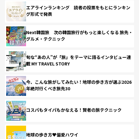
エアラインランキング 読者の投票をもとにランキン
グ形式で発表
Next韓国旅 次の韓国旅行がもっと楽しくなる 旅先・
グルメ・テクニック
旬な“あの人”が「旅」をテーマに語るインタビュー連
載 MY TRAVEL STORY
今、こんな旅がしてみたい！地球の歩き方が選ぶ2026
年絶対行くべき旅先30
コスパもタイパもかなえる！賢者の旅テクニック
地球の歩き方♥偏愛ハワイ