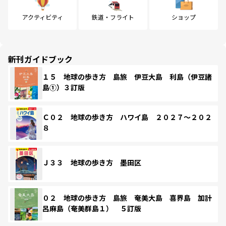
アクティビティ
鉄道・フライト
ショップ
新刊ガイドブック
１５ 地球の歩き方 島旅 伊豆大島 利島（伊豆諸
島①）３訂版
Ｃ０２ 地球の歩き方 ハワイ島 ２０２７～２０２
８
Ｊ３３ 地球の歩き方 墨田区
０２ 地球の歩き方 島旅 奄美大島 喜界島 加計
呂麻島（奄美群島１） ５訂版