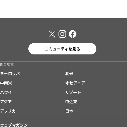
コミュニティを見る
国と地域
ヨーロッパ
北米
中南米
オセアニア
ハワイ
リゾート
アジア
中近東
アフリカ
日本
ウェブマガジン