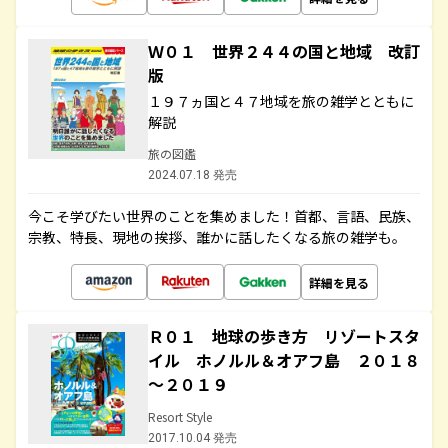
Ｗ０１ 世界２４４の国と地域 改訂
版
１９７ヵ国と４７地域を旅の雑学とともに
解説
旅の図鑑
2024.07.18 発売
今こそ学びたい世界のことを集めました！首都、言語、民族、
宗教、特長、現地の挨拶、誰かに話したくなる旅の雑学も。
詳細を見る
Ｒ０１ 地球の歩き方 リゾートスタ
イル ホノルル＆オアフ島 ２０１８
～２０１９
Resort Style
2017.10.04 発売