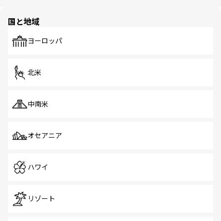
ほしい。
ほしい。
園や自然保護区など、自然が調和した近代的な景観と文化
の多様性あふれるカラフルな町は、どこを歩いても新しい
国と地域
発見がある。さらに、治安のよさや充実した公共交通機関
も、旅行者にとっては魅力的なポイント。グルメも豊富
で、ホーカーズは地元の風情を楽しめる外せないスポット
ヨーロッパ
だ。訪れる人を飽きさせないシンガポールで、多様な魅力
を体感しよう。 なお、新着のシンガポール情報は
コンテン
ツ一覧
を参照してほしい。
北米
中南米
オセアニア
ハワイ
リゾート