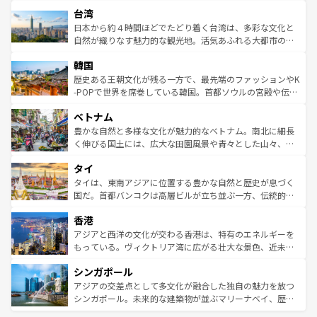
文化や歴史が息づいている。「アロハスピリット」と呼ば
ストラリア東海岸北部に広がる大サンゴ礁地帯グレートバ
ならではの贅沢な旅のスタイルだ。 なお、新着のアメリカ
台湾
れるおもてなしの心で訪れる人々を迎えてくれるハワイの
リアリーフや大陸中央部にそびえるウルル（エアーズロッ
情報は
コンテンツ一覧
を参照してほしい。
人々、おいしいローカルフードやハワイアンミュージッ
ク）、タスマニアの美しい原生林やケアンズの熱帯雨林な
日本から約４時間ほどでたどり着く台湾は、多彩な文化と
ク、伝統的なフラダンスなど、すべてがハワイの魅力を彩
ど、見どころがたくさん。また、カフェやワイン、オージ
自然が織りなす魅力的な観光地。活気あふれる大都市の台
っている。訪れるたびに新しい発見と感動が待っているハ
ービーフなどの食文化も豊かで、美味しいものであふれて
北やノスタルジックな町並みが人気な九份（ジォウフェ
ワイを、存分に味わってほしい。 なお、新着のハワイ情報
韓国
いる。アクティビティも充実しており、サーフィンやダイ
ン）、静ひつな山岳地帯である台湾東部など、都市の喧騒
は
コンテンツ一覧
を参照してほしい。
ビング、ハイキングなど、アウトドア好きにはたまらな
と山間の静けさが共存しており、訪れる人に新しい発見と
歴史ある王朝文化が残る一方で、最先端のファッションやK
い。オーストラリアの多彩な魅力を存分に味わいつくそ
驚きをもたらしてくれる。また、奥深い台湾の食文化も魅
-POPで世界を席巻している韓国。首都ソウルの宮殿や伝統
う。 なお、新着のオーストラリア情報は
コンテンツ一覧
を
力で、夜市などの屋台グルメから高級料理、ヘルシーで美
家屋が並ぶエリアでは韓国の歴史と文化に浸ることがで
参照してほしい。
ベトナム
容にもいいと評判のスイーツなど、バラエティ豊かな料理
き、地方に足を延ばせば四季折々の自然美を楽しむことが
が味わえる。 なお、新着の台湾情報は
コンテンツ一覧
を参
できる。そして、キムチや焼肉、絶品のストリートフード
豊かな自然と多様な文化が魅力的なベトナム。南北に細長
照してほしい。
まで、さまざまな韓国料理が待っている。夜には、韓国な
く伸びる国土には、広大な田園風景や青々とした山々、世
らではのナイトライフも堪能できる。あたたかいホスピタ
界遺産に登録された壮大な自然景観が点在し、都市部では
タイ
リティに包まれながら、韓国の多彩な魅力を心ゆくまで味
急速な発展と共に伝統が息づく。ハノイの古い町並みやホ
わってみてほしい。 なお、新着の韓国情報は
コンテンツ一
ーチミン市のフランス統治時代の建物も、独特の雰囲気を
タイは、東南アジアに位置する豊かな自然と歴史が息づく
覧
を参照してほしい。
醸し出している。また、バラエティの豊かさとおいしさで
国だ。首都バンコクは高層ビルが立ち並ぶ一方、伝統的な
世界中の食通を魅了してやまないベトナム料理も魅力のひ
寺院や市場がいたるところに点在し、古きよき文化と現代
香港
とつ。フォーやバインミー、ベトナムコーヒーなどは、ぜ
の活気が交差している。北部ではチェンマイなどの山岳地
ひ現地で味わいたい。どの地域を訪れてもあたたかい人々
帯で自然と触れ合い、南部ではプーケットやクラビの美し
アジアと西洋の文化が交わる香港は、特有のエネルギーを
が旅行者を迎えてくれるので、きっと忘れられない旅にな
いビーチでリゾート気分を楽しむことができる。タイ料理
もっている。ヴィクトリア湾に広がる壮大な景色、近未来
るはずだ。 なお、新着のベトナム情報は
コンテンツ一覧
を
は世界的に有名で、屋台から高級レストランまで味覚を刺
的なアートスポット、そして歴史と現代が融合した町並
参照してほしい。
シンガポール
激する。気候は一年中温暖で、どの季節にも異なる楽しみ
み、どこを訪れても感動するはず。観光スポットが密集し
が待っている。親しみやすいタイの人々、仏教を中心とし
ており、効率よく見どころを回れるのも魅力。息をのむよ
アジアの交差点として多文化が融合した独自の魅力を放つ
た文化、そして多様な観光資源が、訪れる旅人を魅了し続
うな絶景から文化的な体験まで、香港を存分に楽しみ尽く
シンガポール。未来的な建築物が並ぶマリーナベイ、歴史
ける。 なお、新着のタイ情報は
コンテンツ一覧
を参照して
そう。 なお、新着の香港情報は
コンテンツ一覧
を参照して
と伝統を感じられるエスニックタウン、多数の緑豊かな公