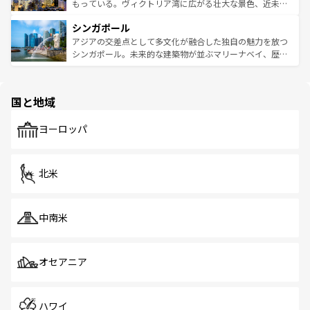
が旅行者を迎えてくれるので、きっと忘れられない旅にな
いビーチでリゾート気分を楽しむことができる。タイ料理
もっている。ヴィクトリア湾に広がる壮大な景色、近未来
るはずだ。 なお、新着のベトナム情報は
コンテンツ一覧
を
は世界的に有名で、屋台から高級レストランまで味覚を刺
的なアートスポット、そして歴史と現代が融合した町並
参照してほしい。
シンガポール
激する。気候は一年中温暖で、どの季節にも異なる楽しみ
み、どこを訪れても感動するはず。観光スポットが密集し
が待っている。親しみやすいタイの人々、仏教を中心とし
ており、効率よく見どころを回れるのも魅力。息をのむよ
アジアの交差点として多文化が融合した独自の魅力を放つ
た文化、そして多様な観光資源が、訪れる旅人を魅了し続
うな絶景から文化的な体験まで、香港を存分に楽しみ尽く
シンガポール。未来的な建築物が並ぶマリーナベイ、歴史
ける。 なお、新着のタイ情報は
コンテンツ一覧
を参照して
そう。 なお、新着の香港情報は
コンテンツ一覧
を参照して
と伝統を感じられるエスニックタウン、多数の緑豊かな公
ほしい。
ほしい。
園や自然保護区など、自然が調和した近代的な景観と文化
の多様性あふれるカラフルな町は、どこを歩いても新しい
国と地域
発見がある。さらに、治安のよさや充実した公共交通機関
も、旅行者にとっては魅力的なポイント。グルメも豊富
で、ホーカーズは地元の風情を楽しめる外せないスポット
ヨーロッパ
だ。訪れる人を飽きさせないシンガポールで、多様な魅力
を体感しよう。 なお、新着のシンガポール情報は
コンテン
ツ一覧
を参照してほしい。
北米
中南米
オセアニア
ハワイ