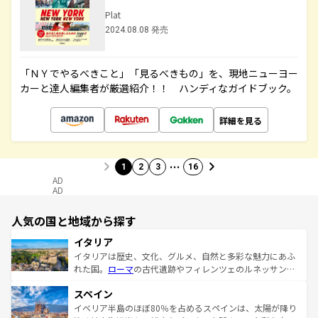
Plat
2024.08.08 発売
「ＮＹでやるべきこと」「見るべきもの」を、現地ニューヨー
カーと達人編集者が厳選紹介！！ ハンディなガイドブック。
詳細を見る
…
1
2
3
16
AD
AD
人気の国と地域から探す
イタリア
イタリアは歴史、文化、グルメ、自然と多彩な魅力にあふ
れた国。
ローマ
の古代遺跡やフィレンツェのルネッサンス
美術、ヴェネツィアの運河など、歴史あるスポットはもち
スペイン
ろん、トスカーナの美しい田園風景やアマルフィ海岸の絶
景など、自然景観も見逃せない。観光の合間には、本場の
イベリア半島のほぼ80％を占めるスペインは、太陽が降り