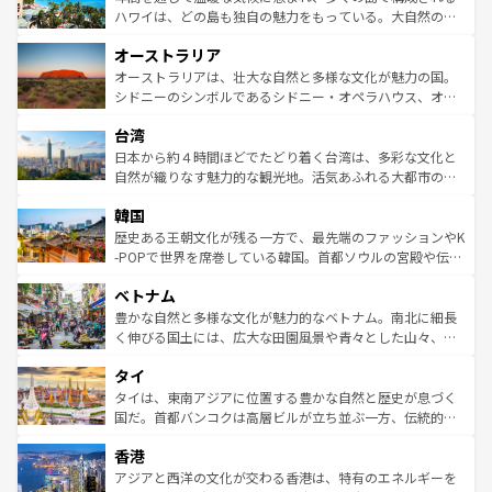
西部には大自然が広がり、グランドキャニオンやイエロー
ハワイは、どの島も独自の魅力をもっている。大自然の神
ストーン国立公園といった絶景が堪能できる。さらに、南
秘を感じたいなら、火山が生み出した壮大な景観を誇るハ
オーストラリア
部のニューオーリンズでは、音楽と美食が融合した独特の
ワイ島は見逃せない。また、定番の観光地といえばオアフ
文化が魅力。旅行者はアメリカの各地域で異なる魅力を楽
島だが、静かな自然を求めるならマウイ島やカウアイ島が
オーストラリアは、壮大な自然と多様な文化が魅力の国。
しみながら、その多様性と豊かな歴史を感じることができ
おすすめ。エメラルドグリーンに輝く海をはじめ、豊かな
シドニーのシンボルであるシドニー・オペラハウス、オー
るだろう。車でのロードトリップや列車の旅も、アメリカ
文化や歴史が息づいている。「アロハスピリット」と呼ば
ストラリア東海岸北部に広がる大サンゴ礁地帯グレートバ
ならではの贅沢な旅のスタイルだ。 なお、新着のアメリカ
台湾
れるおもてなしの心で訪れる人々を迎えてくれるハワイの
リアリーフや大陸中央部にそびえるウルル（エアーズロッ
情報は
コンテンツ一覧
を参照してほしい。
人々、おいしいローカルフードやハワイアンミュージッ
ク）、タスマニアの美しい原生林やケアンズの熱帯雨林な
日本から約４時間ほどでたどり着く台湾は、多彩な文化と
ク、伝統的なフラダンスなど、すべてがハワイの魅力を彩
ど、見どころがたくさん。また、カフェやワイン、オージ
自然が織りなす魅力的な観光地。活気あふれる大都市の台
っている。訪れるたびに新しい発見と感動が待っているハ
ービーフなどの食文化も豊かで、美味しいものであふれて
北やノスタルジックな町並みが人気な九份（ジォウフェ
ワイを、存分に味わってほしい。 なお、新着のハワイ情報
韓国
いる。アクティビティも充実しており、サーフィンやダイ
ン）、静ひつな山岳地帯である台湾東部など、都市の喧騒
は
コンテンツ一覧
を参照してほしい。
ビング、ハイキングなど、アウトドア好きにはたまらな
と山間の静けさが共存しており、訪れる人に新しい発見と
歴史ある王朝文化が残る一方で、最先端のファッションやK
い。オーストラリアの多彩な魅力を存分に味わいつくそ
驚きをもたらしてくれる。また、奥深い台湾の食文化も魅
-POPで世界を席巻している韓国。首都ソウルの宮殿や伝統
う。 なお、新着のオーストラリア情報は
コンテンツ一覧
を
力で、夜市などの屋台グルメから高級料理、ヘルシーで美
家屋が並ぶエリアでは韓国の歴史と文化に浸ることがで
参照してほしい。
ベトナム
容にもいいと評判のスイーツなど、バラエティ豊かな料理
き、地方に足を延ばせば四季折々の自然美を楽しむことが
が味わえる。 なお、新着の台湾情報は
コンテンツ一覧
を参
できる。そして、キムチや焼肉、絶品のストリートフード
豊かな自然と多様な文化が魅力的なベトナム。南北に細長
照してほしい。
まで、さまざまな韓国料理が待っている。夜には、韓国な
く伸びる国土には、広大な田園風景や青々とした山々、世
らではのナイトライフも堪能できる。あたたかいホスピタ
界遺産に登録された壮大な自然景観が点在し、都市部では
タイ
リティに包まれながら、韓国の多彩な魅力を心ゆくまで味
急速な発展と共に伝統が息づく。ハノイの古い町並みやホ
わってみてほしい。 なお、新着の韓国情報は
コンテンツ一
ーチミン市のフランス統治時代の建物も、独特の雰囲気を
タイは、東南アジアに位置する豊かな自然と歴史が息づく
覧
を参照してほしい。
醸し出している。また、バラエティの豊かさとおいしさで
国だ。首都バンコクは高層ビルが立ち並ぶ一方、伝統的な
世界中の食通を魅了してやまないベトナム料理も魅力のひ
寺院や市場がいたるところに点在し、古きよき文化と現代
香港
とつ。フォーやバインミー、ベトナムコーヒーなどは、ぜ
の活気が交差している。北部ではチェンマイなどの山岳地
ひ現地で味わいたい。どの地域を訪れてもあたたかい人々
帯で自然と触れ合い、南部ではプーケットやクラビの美し
アジアと西洋の文化が交わる香港は、特有のエネルギーを