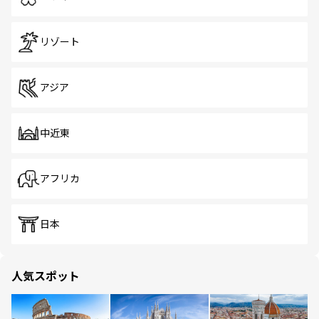
リゾート
アジア
中近東
アフリカ
日本
人気スポット