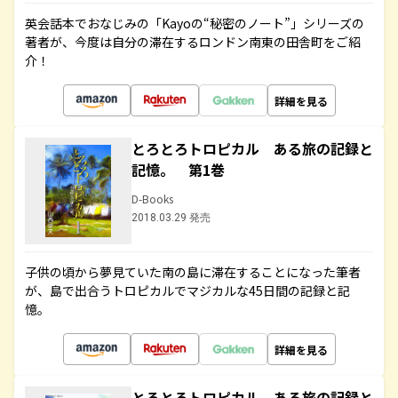
英会話本でおなじみの「Kayoの“秘密のノート”」シリーズの
著者が、今度は自分の滞在するロンドン南東の田舎町をご紹
介！
詳細を見る
とろとろトロピカル ある旅の記録と
記憶。 第1巻
D-Books
2018.03.29 発売
子供の頃から夢見ていた南の島に滞在することになった筆者
が、島で出合うトロピカルでマジカルな45日間の記録と記
憶。
詳細を見る
とろとろトロピカル ある旅の記録と