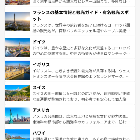
ピザやパスタなど、絶品のイタリア料理を堪能することも
注ぐ地中海沿岸から雄大なピレネー山脈まで、多彩な自然
できる。朝目覚めてから夜眠るまで、すべての瞬間を楽し
と文化が詰まったヨーロッパ屈指の旅行先だ。多様な地域
フランスの基本情報と観光ガイド・有名観光スポ
ませてくれるイタリアで、忘れられない旅をしてみよう！
文化が根付くこの国では、情熱的なフラメンコ、熱気あふ
なお、新着のイタリア情報は
コンテンツ一覧
を参照してほ
れる闘牛、そして美味しいタパスが生活の一部となってい
ット
しい。
る。首都マドリードの洗練された雰囲気や、バルセロナの
フランスは、世界中の旅行者を魅了し続けるヨーロッパ屈
アートに溢れた街角から、地方では古代ローマ遺跡や中世
指の観光地だ。首都パリのエッフェル塔やルーブル美術館
の城塞都市、穏やかなビーチリゾートまで多彩な表情を見
といった象徴的なスポットから、田舎町の古風な美しさま
せる。地方によって風土や気候が異なるスペインはその個
ドイツ
で、幅広い魅力が詰まっている。華麗な宮殿、歴史的な大
性で訪れる人を魅了する。 なお、新着のスペイン情報は
コ
聖堂、美しいビーチ、そして豊かな自然が、訪れる者を心
ドイツは、豊かな歴史と多彩な文化が交差するヨーロッパ
ンテンツ一覧
を参照してほしい。
から魅了する。また、フランスは美食の国としても知ら
の中心に位置する国。中世の街並みが残るロマンチック街
れ、フランス料理はユネスコ無形文化遺産にも登録されて
道から、未来を先取りするようなモダンな都市まで多様な
イギリス
いる。シャンパンの発祥地であるランス、プロヴァンスの
顔を持つこの国は、どこを歩いても飽きることがない。ベ
香り高いラベンダー畑など、多彩な楽しみ方が可能だ。さ
ルリンの文化的活気、バイエルン州のアルプスの絶景、そ
イギリスは、古きよき伝統と最先端が共存する国。ウェス
らに、パリ以外の地域にも魅力が溢れており、どの街角に
してライン川沿いのワイン畑といった風景は必見。ビール
トミンスター寺院や大英博物館のようなランドマーク、歴
も豊かな歴史と文化が息づいている。パリ以外の個性あふ
とソーセージを味わいながら地元の人と過ごす楽しい時間
史ある大学都市、美しい丘陵地帯や牧歌的な風景など、エ
れる地方に足を運ぶとそれぞれで全く異なる文化を体験で
スイス
は、お酒好きな人にはぜひ体験してほしい。 なお、新着の
リアごとに異なる魅力がある。また、優雅なアフタヌーン
きるだろう。 なお、新着のフランス情報は
コンテンツ一覧
ドイツ情報は
コンテンツ一覧
を参照してほしい。
ティー、ビール好きにはたまらない英国パブ、サッカー観
スイスの国土面積は九州ほどの広さだが、運行時刻が正確
を参照してほしい。
戦など、本場だからこそできる体験も豊富。イギリスを旅
な交通網が整備されており、初心者でも安心して個人旅行
して楽しみつくそう。 なお、新着のイギリス情報は
コンテ
を楽しめる。日本同様に時刻表どおりの旅が可能だ。中世
アメリカ
ンツ一覧
を参照してほしい。
の建物がそのまま残る町や、スイスならではのユニークな
博物館もあり、アルプス観光だけでなく町歩きも満喫する
アメリカ合衆国は、広大な土地と多様な文化が魅力の国。
ことができる。国民の所得が高いため物価も高いが、旅行
東海岸の都市部から西海岸のカリフォルニアまで、訪れる
者向けの交通パス提供のサービスもあり、うまく活用すれ
場所ごとに異なる風景と体験が待っている。ニューヨーク
ハワイ
ば市内交通費無料で観光を楽しむこともできる。 なお、新
のような巨大都市は、観光、ショッピング、エンターテイ
着のスイス情報は
コンテンツ一覧
を参照してほしい。
ンメントが詰まった刺激的なスポットだ。一方、アメリカ
年間を通じて温暖な気候に恵まれ、多くの島で構成される