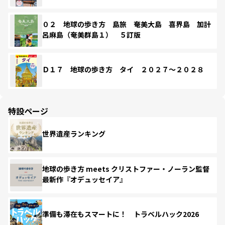
０２ 地球の歩き方 島旅 奄美大島 喜界島 加計
呂麻島（奄美群島１） ５訂版
Ｄ１７ 地球の歩き方 タイ ２０２７～２０２８
特設ページ
世界遺産ランキング
地球の歩き方 meets クリストファー・ノーラン監督
最新作『オデュッセイア』
準備も滞在もスマートに！ トラベルハック2026