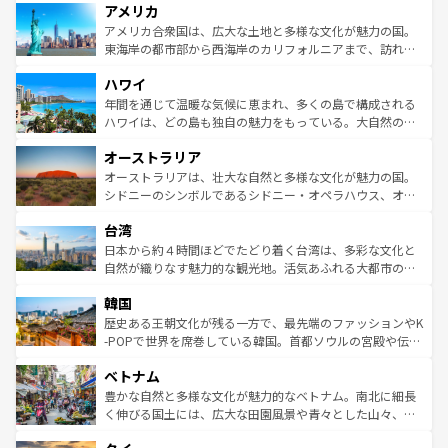
アメリカ
ンツ一覧
を参照してほしい。
の建物がそのまま残る町や、スイスならではのユニークな
博物館もあり、アルプス観光だけでなく町歩きも満喫する
アメリカ合衆国は、広大な土地と多様な文化が魅力の国。
ことができる。国民の所得が高いため物価も高いが、旅行
東海岸の都市部から西海岸のカリフォルニアまで、訪れる
者向けの交通パス提供のサービスもあり、うまく活用すれ
場所ごとに異なる風景と体験が待っている。ニューヨーク
ハワイ
ば市内交通費無料で観光を楽しむこともできる。 なお、新
のような巨大都市は、観光、ショッピング、エンターテイ
着のスイス情報は
コンテンツ一覧
を参照してほしい。
ンメントが詰まった刺激的なスポットだ。一方、アメリカ
年間を通じて温暖な気候に恵まれ、多くの島で構成される
西部には大自然が広がり、グランドキャニオンやイエロー
ハワイは、どの島も独自の魅力をもっている。大自然の神
ストーン国立公園といった絶景が堪能できる。さらに、南
秘を感じたいなら、火山が生み出した壮大な景観を誇るハ
オーストラリア
部のニューオーリンズでは、音楽と美食が融合した独特の
ワイ島は見逃せない。また、定番の観光地といえばオアフ
文化が魅力。旅行者はアメリカの各地域で異なる魅力を楽
島だが、静かな自然を求めるならマウイ島やカウアイ島が
オーストラリアは、壮大な自然と多様な文化が魅力の国。
しみながら、その多様性と豊かな歴史を感じることができ
おすすめ。エメラルドグリーンに輝く海をはじめ、豊かな
シドニーのシンボルであるシドニー・オペラハウス、オー
るだろう。車でのロードトリップや列車の旅も、アメリカ
文化や歴史が息づいている。「アロハスピリット」と呼ば
ストラリア東海岸北部に広がる大サンゴ礁地帯グレートバ
ならではの贅沢な旅のスタイルだ。 なお、新着のアメリカ
台湾
れるおもてなしの心で訪れる人々を迎えてくれるハワイの
リアリーフや大陸中央部にそびえるウルル（エアーズロッ
情報は
コンテンツ一覧
を参照してほしい。
人々、おいしいローカルフードやハワイアンミュージッ
ク）、タスマニアの美しい原生林やケアンズの熱帯雨林な
日本から約４時間ほどでたどり着く台湾は、多彩な文化と
ク、伝統的なフラダンスなど、すべてがハワイの魅力を彩
ど、見どころがたくさん。また、カフェやワイン、オージ
自然が織りなす魅力的な観光地。活気あふれる大都市の台
っている。訪れるたびに新しい発見と感動が待っているハ
ービーフなどの食文化も豊かで、美味しいものであふれて
北やノスタルジックな町並みが人気な九份（ジォウフェ
ワイを、存分に味わってほしい。 なお、新着のハワイ情報
韓国
いる。アクティビティも充実しており、サーフィンやダイ
ン）、静ひつな山岳地帯である台湾東部など、都市の喧騒
は
コンテンツ一覧
を参照してほしい。
ビング、ハイキングなど、アウトドア好きにはたまらな
と山間の静けさが共存しており、訪れる人に新しい発見と
歴史ある王朝文化が残る一方で、最先端のファッションやK
い。オーストラリアの多彩な魅力を存分に味わいつくそ
驚きをもたらしてくれる。また、奥深い台湾の食文化も魅
-POPで世界を席巻している韓国。首都ソウルの宮殿や伝統
う。 なお、新着のオーストラリア情報は
コンテンツ一覧
を
力で、夜市などの屋台グルメから高級料理、ヘルシーで美
家屋が並ぶエリアでは韓国の歴史と文化に浸ることがで
参照してほしい。
ベトナム
容にもいいと評判のスイーツなど、バラエティ豊かな料理
き、地方に足を延ばせば四季折々の自然美を楽しむことが
が味わえる。 なお、新着の台湾情報は
コンテンツ一覧
を参
できる。そして、キムチや焼肉、絶品のストリートフード
豊かな自然と多様な文化が魅力的なベトナム。南北に細長
照してほしい。
まで、さまざまな韓国料理が待っている。夜には、韓国な
く伸びる国土には、広大な田園風景や青々とした山々、世
らではのナイトライフも堪能できる。あたたかいホスピタ
界遺産に登録された壮大な自然景観が点在し、都市部では