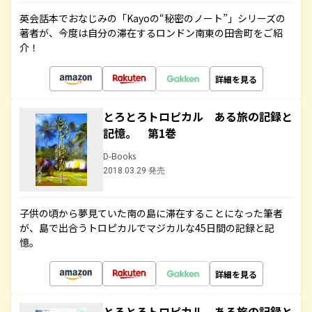
英会話本でおなじみの「Kayoの“秘密のノート”」シリーズの
著者が、今度は自分の滞在するロンドン南東の田舎町をご紹
介！
詳細を見る
とろとろトロピカル ある旅の記録と
記憶。 第1巻
D-Books
2018.03.29 発売
子供の頃から夢見ていた南の島に滞在することになった筆者
が、島で出合うトロピカルでマジカルな45日間の記録と記
憶。
詳細を見る
とろとろトロピカル ある旅の記録と