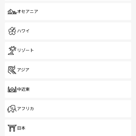
オセアニア
ハワイ
リゾート
アジア
中近東
アフリカ
日本