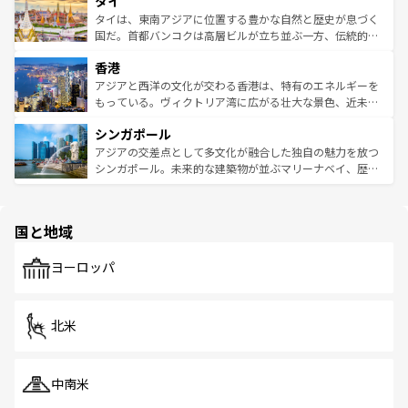
タイ
リティに包まれながら、韓国の多彩な魅力を心ゆくまで味
急速な発展と共に伝統が息づく。ハノイの古い町並みやホ
わってみてほしい。 なお、新着の韓国情報は
コンテンツ一
ーチミン市のフランス統治時代の建物も、独特の雰囲気を
タイは、東南アジアに位置する豊かな自然と歴史が息づく
覧
を参照してほしい。
醸し出している。また、バラエティの豊かさとおいしさで
国だ。首都バンコクは高層ビルが立ち並ぶ一方、伝統的な
世界中の食通を魅了してやまないベトナム料理も魅力のひ
寺院や市場がいたるところに点在し、古きよき文化と現代
香港
とつ。フォーやバインミー、ベトナムコーヒーなどは、ぜ
の活気が交差している。北部ではチェンマイなどの山岳地
ひ現地で味わいたい。どの地域を訪れてもあたたかい人々
帯で自然と触れ合い、南部ではプーケットやクラビの美し
アジアと西洋の文化が交わる香港は、特有のエネルギーを
が旅行者を迎えてくれるので、きっと忘れられない旅にな
いビーチでリゾート気分を楽しむことができる。タイ料理
もっている。ヴィクトリア湾に広がる壮大な景色、近未来
るはずだ。 なお、新着のベトナム情報は
コンテンツ一覧
を
は世界的に有名で、屋台から高級レストランまで味覚を刺
的なアートスポット、そして歴史と現代が融合した町並
参照してほしい。
シンガポール
激する。気候は一年中温暖で、どの季節にも異なる楽しみ
み、どこを訪れても感動するはず。観光スポットが密集し
が待っている。親しみやすいタイの人々、仏教を中心とし
ており、効率よく見どころを回れるのも魅力。息をのむよ
アジアの交差点として多文化が融合した独自の魅力を放つ
た文化、そして多様な観光資源が、訪れる旅人を魅了し続
うな絶景から文化的な体験まで、香港を存分に楽しみ尽く
シンガポール。未来的な建築物が並ぶマリーナベイ、歴史
ける。 なお、新着のタイ情報は
コンテンツ一覧
を参照して
そう。 なお、新着の香港情報は
コンテンツ一覧
を参照して
と伝統を感じられるエスニックタウン、多数の緑豊かな公
ほしい。
ほしい。
園や自然保護区など、自然が調和した近代的な景観と文化
の多様性あふれるカラフルな町は、どこを歩いても新しい
国と地域
発見がある。さらに、治安のよさや充実した公共交通機関
も、旅行者にとっては魅力的なポイント。グルメも豊富
で、ホーカーズは地元の風情を楽しめる外せないスポット
ヨーロッパ
だ。訪れる人を飽きさせないシンガポールで、多様な魅力
を体感しよう。 なお、新着のシンガポール情報は
コンテン
ツ一覧
を参照してほしい。
北米
中南米