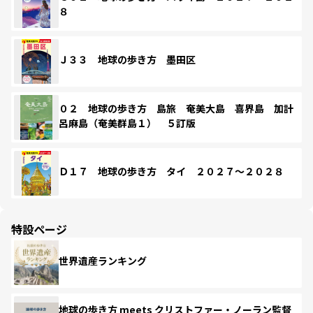
８
Ｊ３３ 地球の歩き方 墨田区
０２ 地球の歩き方 島旅 奄美大島 喜界島 加計
呂麻島（奄美群島１） ５訂版
Ｄ１７ 地球の歩き方 タイ ２０２７～２０２８
特設ページ
世界遺産ランキング
地球の歩き方 meets クリストファー・ノーラン監督