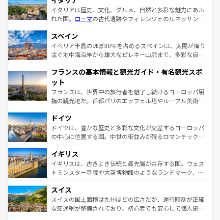
イタリア
イタリアは歴史、文化、グルメ、自然と多彩な魅力にあふ
れた国。
ローマ
の古代遺跡やフィレンツェのルネッサンス
美術、ヴェネツィアの運河など、歴史あるスポットはもち
スペイン
ろん、トスカーナの美しい田園風景やアマルフィ海岸の絶
景など、自然景観も見逃せない。観光の合間には、本場の
イベリア半島のほぼ80％を占めるスペインは、太陽が降り
ピザやパスタなど、絶品のイタリア料理を堪能することも
注ぐ地中海沿岸から雄大なピレネー山脈まで、多彩な自然
できる。朝目覚めてから夜眠るまで、すべての瞬間を楽し
と文化が詰まったヨーロッパ屈指の旅行先だ。多様な地域
フランスの基本情報と観光ガイド・有名観光スポ
ませてくれるイタリアで、忘れられない旅をしてみよう！
文化が根付くこの国では、情熱的なフラメンコ、熱気あふ
なお、新着のイタリア情報は
コンテンツ一覧
を参照してほ
れる闘牛、そして美味しいタパスが生活の一部となってい
ット
しい。
る。首都マドリードの洗練された雰囲気や、バルセロナの
フランスは、世界中の旅行者を魅了し続けるヨーロッパ屈
アートに溢れた街角から、地方では古代ローマ遺跡や中世
指の観光地だ。首都パリのエッフェル塔やルーブル美術館
の城塞都市、穏やかなビーチリゾートまで多彩な表情を見
といった象徴的なスポットから、田舎町の古風な美しさま
せる。地方によって風土や気候が異なるスペインはその個
ドイツ
で、幅広い魅力が詰まっている。華麗な宮殿、歴史的な大
性で訪れる人を魅了する。 なお、新着のスペイン情報は
コ
聖堂、美しいビーチ、そして豊かな自然が、訪れる者を心
ドイツは、豊かな歴史と多彩な文化が交差するヨーロッパ
ンテンツ一覧
を参照してほしい。
から魅了する。また、フランスは美食の国としても知ら
の中心に位置する国。中世の街並みが残るロマンチック街
れ、フランス料理はユネスコ無形文化遺産にも登録されて
道から、未来を先取りするようなモダンな都市まで多様な
イギリス
いる。シャンパンの発祥地であるランス、プロヴァンスの
顔を持つこの国は、どこを歩いても飽きることがない。ベ
香り高いラベンダー畑など、多彩な楽しみ方が可能だ。さ
ルリンの文化的活気、バイエルン州のアルプスの絶景、そ
イギリスは、古きよき伝統と最先端が共存する国。ウェス
らに、パリ以外の地域にも魅力が溢れており、どの街角に
してライン川沿いのワイン畑といった風景は必見。ビール
トミンスター寺院や大英博物館のようなランドマーク、歴
も豊かな歴史と文化が息づいている。パリ以外の個性あふ
とソーセージを味わいながら地元の人と過ごす楽しい時間
史ある大学都市、美しい丘陵地帯や牧歌的な風景など、エ
れる地方に足を運ぶとそれぞれで全く異なる文化を体験で
スイス
は、お酒好きな人にはぜひ体験してほしい。 なお、新着の
リアごとに異なる魅力がある。また、優雅なアフタヌーン
きるだろう。 なお、新着のフランス情報は
コンテンツ一覧
ドイツ情報は
コンテンツ一覧
を参照してほしい。
ティー、ビール好きにはたまらない英国パブ、サッカー観
スイスの国土面積は九州ほどの広さだが、運行時刻が正確
を参照してほしい。
戦など、本場だからこそできる体験も豊富。イギリスを旅
な交通網が整備されており、初心者でも安心して個人旅行
して楽しみつくそう。 なお、新着のイギリス情報は
コンテ
を楽しめる。日本同様に時刻表どおりの旅が可能だ。中世