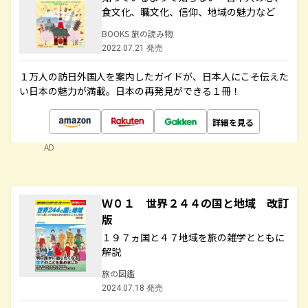
食文化、職文化、信仰、地域の魅力など
BOOKS 旅の読み物
2022.07.21 発売
１万人の訪日外国人を案内したガイドが、日本人にこそ伝えた
い日本の魅力が満載。日本の再発見ができる１冊！
詳細を見る
AD
Ｗ０１ 世界２４４の国と地域 改訂
版
１９７ヵ国と４７地域を旅の雑学とともに
解説
旅の図鑑
2024.07.18 発売