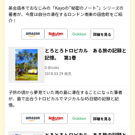
英会話本でおなじみの「Kayoの“秘密のノート”」シリーズの
著者が、今度は自分の滞在するロンドン南東の田舎町をご紹
介！
詳細を見る
とろとろトロピカル ある旅の記録と
記憶。 第1巻
D-Books
2018.03.29 発売
子供の頃から夢見ていた南の島に滞在することになった筆者
が、島で出合うトロピカルでマジカルな45日間の記録と記
憶。
詳細を見る
とろとろトロピカル ある旅の記録と