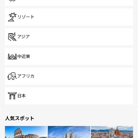
リゾート
アジア
中近東
アフリカ
日本
人気スポット