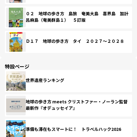
０２ 地球の歩き方 島旅 奄美大島 喜界島 加計
呂麻島（奄美群島１） ５訂版
Ｄ１７ 地球の歩き方 タイ ２０２７～２０２８
特設ページ
世界遺産ランキング
地球の歩き方 meets クリストファー・ノーラン監督
最新作『オデュッセイア』
準備も滞在もスマートに！ トラベルハック2026