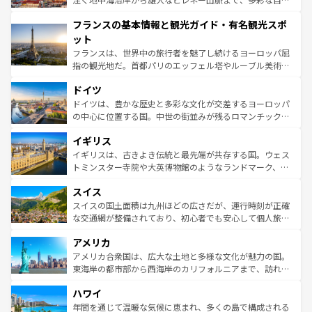
できる。朝目覚めてから夜眠るまで、すべての瞬間を楽し
と文化が詰まったヨーロッパ屈指の旅行先だ。多様な地域
フランスの基本情報と観光ガイド・有名観光スポ
ませてくれるイタリアで、忘れられない旅をしてみよう！
文化が根付くこの国では、情熱的なフラメンコ、熱気あふ
なお、新着のイタリア情報は
コンテンツ一覧
を参照してほ
れる闘牛、そして美味しいタパスが生活の一部となってい
ット
しい。
る。首都マドリードの洗練された雰囲気や、バルセロナの
フランスは、世界中の旅行者を魅了し続けるヨーロッパ屈
アートに溢れた街角から、地方では古代ローマ遺跡や中世
指の観光地だ。首都パリのエッフェル塔やルーブル美術館
の城塞都市、穏やかなビーチリゾートまで多彩な表情を見
といった象徴的なスポットから、田舎町の古風な美しさま
せる。地方によって風土や気候が異なるスペインはその個
ドイツ
で、幅広い魅力が詰まっている。華麗な宮殿、歴史的な大
性で訪れる人を魅了する。 なお、新着のスペイン情報は
コ
聖堂、美しいビーチ、そして豊かな自然が、訪れる者を心
ドイツは、豊かな歴史と多彩な文化が交差するヨーロッパ
ンテンツ一覧
を参照してほしい。
から魅了する。また、フランスは美食の国としても知ら
の中心に位置する国。中世の街並みが残るロマンチック街
れ、フランス料理はユネスコ無形文化遺産にも登録されて
道から、未来を先取りするようなモダンな都市まで多様な
イギリス
いる。シャンパンの発祥地であるランス、プロヴァンスの
顔を持つこの国は、どこを歩いても飽きることがない。ベ
香り高いラベンダー畑など、多彩な楽しみ方が可能だ。さ
ルリンの文化的活気、バイエルン州のアルプスの絶景、そ
イギリスは、古きよき伝統と最先端が共存する国。ウェス
らに、パリ以外の地域にも魅力が溢れており、どの街角に
してライン川沿いのワイン畑といった風景は必見。ビール
トミンスター寺院や大英博物館のようなランドマーク、歴
も豊かな歴史と文化が息づいている。パリ以外の個性あふ
とソーセージを味わいながら地元の人と過ごす楽しい時間
史ある大学都市、美しい丘陵地帯や牧歌的な風景など、エ
れる地方に足を運ぶとそれぞれで全く異なる文化を体験で
スイス
は、お酒好きな人にはぜひ体験してほしい。 なお、新着の
リアごとに異なる魅力がある。また、優雅なアフタヌーン
きるだろう。 なお、新着のフランス情報は
コンテンツ一覧
ドイツ情報は
コンテンツ一覧
を参照してほしい。
ティー、ビール好きにはたまらない英国パブ、サッカー観
スイスの国土面積は九州ほどの広さだが、運行時刻が正確
を参照してほしい。
戦など、本場だからこそできる体験も豊富。イギリスを旅
な交通網が整備されており、初心者でも安心して個人旅行
して楽しみつくそう。 なお、新着のイギリス情報は
コンテ
を楽しめる。日本同様に時刻表どおりの旅が可能だ。中世
アメリカ
ンツ一覧
を参照してほしい。
の建物がそのまま残る町や、スイスならではのユニークな
博物館もあり、アルプス観光だけでなく町歩きも満喫する
アメリカ合衆国は、広大な土地と多様な文化が魅力の国。
ことができる。国民の所得が高いため物価も高いが、旅行
東海岸の都市部から西海岸のカリフォルニアまで、訪れる
者向けの交通パス提供のサービスもあり、うまく活用すれ
場所ごとに異なる風景と体験が待っている。ニューヨーク
ハワイ
ば市内交通費無料で観光を楽しむこともできる。 なお、新
のような巨大都市は、観光、ショッピング、エンターテイ
着のスイス情報は
コンテンツ一覧
を参照してほしい。
ンメントが詰まった刺激的なスポットだ。一方、アメリカ
年間を通じて温暖な気候に恵まれ、多くの島で構成される