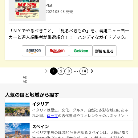
Plat
2024.08.08 発売
「ＮＹでやるべきこと」「見るべきもの」を、現地ニューヨー
カーと達人編集者が厳選紹介！！ ハンディなガイドブック。
詳細を見る
…
1
2
3
14
AD
AD
人気の国と地域から探す
イタリア
イタリアは歴史、文化、グルメ、自然と多彩な魅力にあふ
れた国。
ローマ
の古代遺跡やフィレンツェのルネッサンス
美術、ヴェネツィアの運河など、歴史あるスポットはもち
スペイン
ろん、トスカーナの美しい田園風景やアマルフィ海岸の絶
景など、自然景観も見逃せない。観光の合間には、本場の
イベリア半島のほぼ80％を占めるスペインは、太陽が降り
ピザやパスタなど、絶品のイタリア料理を堪能することも
注ぐ地中海沿岸から雄大なピレネー山脈まで、多彩な自然