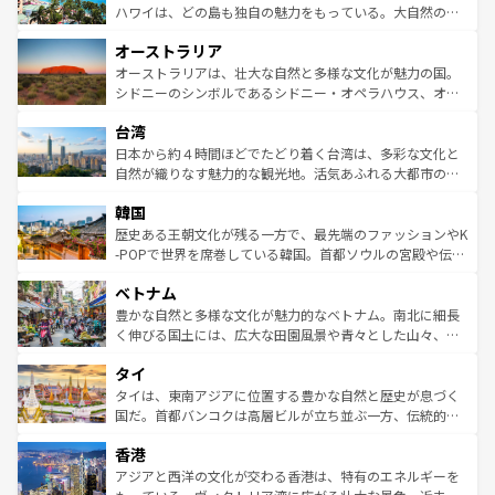
西部には大自然が広がり、グランドキャニオンやイエロー
ハワイは、どの島も独自の魅力をもっている。大自然の神
ストーン国立公園といった絶景が堪能できる。さらに、南
秘を感じたいなら、火山が生み出した壮大な景観を誇るハ
オーストラリア
部のニューオーリンズでは、音楽と美食が融合した独特の
ワイ島は見逃せない。また、定番の観光地といえばオアフ
文化が魅力。旅行者はアメリカの各地域で異なる魅力を楽
島だが、静かな自然を求めるならマウイ島やカウアイ島が
オーストラリアは、壮大な自然と多様な文化が魅力の国。
しみながら、その多様性と豊かな歴史を感じることができ
おすすめ。エメラルドグリーンに輝く海をはじめ、豊かな
シドニーのシンボルであるシドニー・オペラハウス、オー
るだろう。車でのロードトリップや列車の旅も、アメリカ
文化や歴史が息づいている。「アロハスピリット」と呼ば
ストラリア東海岸北部に広がる大サンゴ礁地帯グレートバ
ならではの贅沢な旅のスタイルだ。 なお、新着のアメリカ
台湾
れるおもてなしの心で訪れる人々を迎えてくれるハワイの
リアリーフや大陸中央部にそびえるウルル（エアーズロッ
情報は
コンテンツ一覧
を参照してほしい。
人々、おいしいローカルフードやハワイアンミュージッ
ク）、タスマニアの美しい原生林やケアンズの熱帯雨林な
日本から約４時間ほどでたどり着く台湾は、多彩な文化と
ク、伝統的なフラダンスなど、すべてがハワイの魅力を彩
ど、見どころがたくさん。また、カフェやワイン、オージ
自然が織りなす魅力的な観光地。活気あふれる大都市の台
っている。訪れるたびに新しい発見と感動が待っているハ
ービーフなどの食文化も豊かで、美味しいものであふれて
北やノスタルジックな町並みが人気な九份（ジォウフェ
ワイを、存分に味わってほしい。 なお、新着のハワイ情報
韓国
いる。アクティビティも充実しており、サーフィンやダイ
ン）、静ひつな山岳地帯である台湾東部など、都市の喧騒
は
コンテンツ一覧
を参照してほしい。
ビング、ハイキングなど、アウトドア好きにはたまらな
と山間の静けさが共存しており、訪れる人に新しい発見と
歴史ある王朝文化が残る一方で、最先端のファッションやK
い。オーストラリアの多彩な魅力を存分に味わいつくそ
驚きをもたらしてくれる。また、奥深い台湾の食文化も魅
-POPで世界を席巻している韓国。首都ソウルの宮殿や伝統
う。 なお、新着のオーストラリア情報は
コンテンツ一覧
を
力で、夜市などの屋台グルメから高級料理、ヘルシーで美
家屋が並ぶエリアでは韓国の歴史と文化に浸ることがで
参照してほしい。
ベトナム
容にもいいと評判のスイーツなど、バラエティ豊かな料理
き、地方に足を延ばせば四季折々の自然美を楽しむことが
が味わえる。 なお、新着の台湾情報は
コンテンツ一覧
を参
できる。そして、キムチや焼肉、絶品のストリートフード
豊かな自然と多様な文化が魅力的なベトナム。南北に細長
照してほしい。
まで、さまざまな韓国料理が待っている。夜には、韓国な
く伸びる国土には、広大な田園風景や青々とした山々、世
らではのナイトライフも堪能できる。あたたかいホスピタ
界遺産に登録された壮大な自然景観が点在し、都市部では
タイ
リティに包まれながら、韓国の多彩な魅力を心ゆくまで味
急速な発展と共に伝統が息づく。ハノイの古い町並みやホ
わってみてほしい。 なお、新着の韓国情報は
コンテンツ一
ーチミン市のフランス統治時代の建物も、独特の雰囲気を
タイは、東南アジアに位置する豊かな自然と歴史が息づく
覧
を参照してほしい。
醸し出している。また、バラエティの豊かさとおいしさで
国だ。首都バンコクは高層ビルが立ち並ぶ一方、伝統的な
世界中の食通を魅了してやまないベトナム料理も魅力のひ
寺院や市場がいたるところに点在し、古きよき文化と現代
香港
とつ。フォーやバインミー、ベトナムコーヒーなどは、ぜ
の活気が交差している。北部ではチェンマイなどの山岳地
ひ現地で味わいたい。どの地域を訪れてもあたたかい人々
帯で自然と触れ合い、南部ではプーケットやクラビの美し
アジアと西洋の文化が交わる香港は、特有のエネルギーを
が旅行者を迎えてくれるので、きっと忘れられない旅にな
いビーチでリゾート気分を楽しむことができる。タイ料理