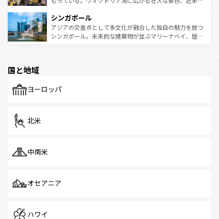
もっている。ヴィクトリア湾に広がる壮大な景色、近未来
るはずだ。 なお、新着のベトナム情報は
コンテンツ一覧
を
は世界的に有名で、屋台から高級レストランまで味覚を刺
的なアートスポット、そして歴史と現代が融合した町並
参照してほしい。
シンガポール
激する。気候は一年中温暖で、どの季節にも異なる楽しみ
み、どこを訪れても感動するはず。観光スポットが密集し
が待っている。親しみやすいタイの人々、仏教を中心とし
ており、効率よく見どころを回れるのも魅力。息をのむよ
アジアの交差点として多文化が融合した独自の魅力を放つ
た文化、そして多様な観光資源が、訪れる旅人を魅了し続
うな絶景から文化的な体験まで、香港を存分に楽しみ尽く
シンガポール。未来的な建築物が並ぶマリーナベイ、歴史
ける。 なお、新着のタイ情報は
コンテンツ一覧
を参照して
そう。 なお、新着の香港情報は
コンテンツ一覧
を参照して
と伝統を感じられるエスニックタウン、多数の緑豊かな公
ほしい。
ほしい。
園や自然保護区など、自然が調和した近代的な景観と文化
の多様性あふれるカラフルな町は、どこを歩いても新しい
国と地域
発見がある。さらに、治安のよさや充実した公共交通機関
も、旅行者にとっては魅力的なポイント。グルメも豊富
で、ホーカーズは地元の風情を楽しめる外せないスポット
ヨーロッパ
だ。訪れる人を飽きさせないシンガポールで、多様な魅力
を体感しよう。 なお、新着のシンガポール情報は
コンテン
ツ一覧
を参照してほしい。
北米
中南米
オセアニア
ハワイ