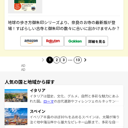
地球の歩き方御朱印シリーズより、奈良のお寺の最新版が登
場！すばらしい古寺と御朱印の数々に合いに出かけませんか？
詳細を見る
…
1
2
3
13
AD
AD
人気の国と地域から探す
イタリア
イタリアは歴史、文化、グルメ、自然と多彩な魅力にあふ
れた国。
ローマ
の古代遺跡やフィレンツェのルネッサンス
美術、ヴェネツィアの運河など、歴史あるスポットはもち
スペイン
ろん、トスカーナの美しい田園風景やアマルフィ海岸の絶
景など、自然景観も見逃せない。観光の合間には、本場の
イベリア半島のほぼ80％を占めるスペインは、太陽が降り
ピザやパスタなど、絶品のイタリア料理を堪能することも
注ぐ地中海沿岸から雄大なピレネー山脈まで、多彩な自然
できる。朝目覚めてから夜眠るまで、すべての瞬間を楽し
と文化が詰まったヨーロッパ屈指の旅行先だ。多様な地域