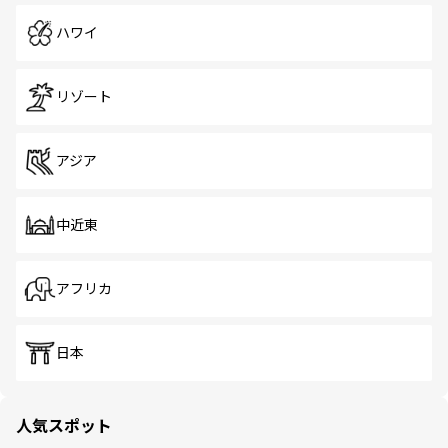
ハワイ
リゾート
アジア
中近東
アフリカ
日本
人気スポット