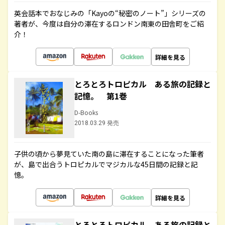
英会話本でおなじみの「Kayoの“秘密のノート”」シリーズの
著者が、今度は自分の滞在するロンドン南東の田舎町をご紹
介！
詳細を見る
とろとろトロピカル ある旅の記録と
記憶。 第1巻
D-Books
2018.03.29 発売
子供の頃から夢見ていた南の島に滞在することになった筆者
が、島で出合うトロピカルでマジカルな45日間の記録と記
憶。
詳細を見る
とろとろトロピカル ある旅の記録と