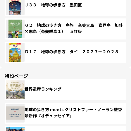
Ｊ３３ 地球の歩き方 墨田区
０２ 地球の歩き方 島旅 奄美大島 喜界島 加計
呂麻島（奄美群島１） ５訂版
Ｄ１７ 地球の歩き方 タイ ２０２７～２０２８
特設ページ
世界遺産ランキング
地球の歩き方 meets クリストファー・ノーラン監督
最新作『オデュッセイア』