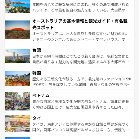
ンメントが詰まった刺激的なスポットだ。一方、アメリカ
年間を通じて温暖な気候に恵まれ、多くの島で構成される
西部には大自然が広がり、グランドキャニオンやイエロー
ハワイは、どの島も独自の魅力をもっている。大自然の神
ストーン国立公園といった絶景が堪能できる。さらに、南
秘を感じたいなら、火山が生み出した壮大な景観を誇るハ
オーストラリアの基本情報と観光ガイド・有名観
部のニューオーリンズでは、音楽と美食が融合した独特の
ワイ島は見逃せない。また、定番の観光地といえばオアフ
文化が魅力。旅行者はアメリカの各地域で異なる魅力を楽
島だが、静かな自然を求めるならマウイ島やカウアイ島が
光スポット
しみながら、その多様性と豊かな歴史を感じることができ
おすすめ。エメラルドグリーンに輝く海をはじめ、豊かな
オーストラリアは、壮大な自然と多様な文化が魅力の国。
るだろう。車でのロードトリップや列車の旅も、アメリカ
文化や歴史が息づいている。「アロハスピリット」と呼ば
シドニーのシンボルであるシドニー・オペラハウス、オー
ならではの贅沢な旅のスタイルだ。 なお、新着のアメリカ
れるおもてなしの心で訪れる人々を迎えてくれるハワイの
ストラリア東海岸北部に広がる大サンゴ礁地帯グレートバ
情報は
コンテンツ一覧
を参照してほしい。
人々、おいしいローカルフードやハワイアンミュージッ
台湾
リアリーフや大陸中央部にそびえるウルル（エアーズロッ
ク、伝統的なフラダンスなど、すべてがハワイの魅力を彩
ク）、タスマニアの美しい原生林やケアンズの熱帯雨林な
日本から約４時間ほどでたどり着く台湾は、多彩な文化と
っている。訪れるたびに新しい発見と感動が待っているハ
ど、見どころがたくさん。また、カフェやワイン、オージ
自然が織りなす魅力的な観光地。活気あふれる大都市の台
ワイを、存分に味わってほしい。 なお、新着のハワイ情報
ービーフなどの食文化も豊かで、美味しいものであふれて
北やノスタルジックな町並みが人気な九份（ジォウフェ
は
コンテンツ一覧
を参照してほしい。
韓国
いる。アクティビティも充実しており、サーフィンやダイ
ン）、静ひつな山岳地帯である台湾東部など、都市の喧騒
ビング、ハイキングなど、アウトドア好きにはたまらな
と山間の静けさが共存しており、訪れる人に新しい発見と
歴史ある王朝文化が残る一方で、最先端のファッションやK
い。オーストラリアの多彩な魅力を存分に味わいつくそ
驚きをもたらしてくれる。また、奥深い台湾の食文化も魅
-POPで世界を席巻している韓国。首都ソウルの宮殿や伝統
う。 なお、新着のオーストラリア情報は
コンテンツ一覧
を
力で、夜市などの屋台グルメから高級料理、ヘルシーで美
家屋が並ぶエリアでは韓国の歴史と文化に浸ることがで
参照してほしい。
ベトナム
容にもいいと評判のスイーツなど、バラエティ豊かな料理
き、地方に足を延ばせば四季折々の自然美を楽しむことが
が味わえる。 なお、新着の台湾情報は
コンテンツ一覧
を参
できる。そして、キムチや焼肉、絶品のストリートフード
豊かな自然と多様な文化が魅力的なベトナム。南北に細長
照してほしい。
まで、さまざまな韓国料理が待っている。夜には、韓国な
く伸びる国土には、広大な田園風景や青々とした山々、世
らではのナイトライフも堪能できる。あたたかいホスピタ
界遺産に登録された壮大な自然景観が点在し、都市部では
タイ
リティに包まれながら、韓国の多彩な魅力を心ゆくまで味
急速な発展と共に伝統が息づく。ハノイの古い町並みやホ
わってみてほしい。 なお、新着の韓国情報は
コンテンツ一
ーチミン市のフランス統治時代の建物も、独特の雰囲気を
タイは、東南アジアに位置する豊かな自然と歴史が息づく
覧
を参照してほしい。
醸し出している。また、バラエティの豊かさとおいしさで
国だ。首都バンコクは高層ビルが立ち並ぶ一方、伝統的な
世界中の食通を魅了してやまないベトナム料理も魅力のひ
寺院や市場がいたるところに点在し、古きよき文化と現代