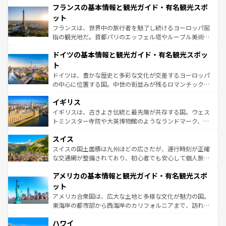
フランスの基本情報と観光ガイド・有名観光スポ
ませてくれるイタリアで、忘れられない旅をしてみよう！
文化が根付くこの国では、情熱的なフラメンコ、熱気あふ
なお、新着のイタリア情報は
コンテンツ一覧
を参照してほ
れる闘牛、そして美味しいタパスが生活の一部となってい
ット
しい。
る。首都マドリードの洗練された雰囲気や、バルセロナの
フランスは、世界中の旅行者を魅了し続けるヨーロッパ屈
アートに溢れた街角から、地方では古代ローマ遺跡や中世
指の観光地だ。首都パリのエッフェル塔やルーブル美術館
の城塞都市、穏やかなビーチリゾートまで多彩な表情を見
といった象徴的なスポットから、田舎町の古風な美しさま
せる。地方によって風土や気候が異なるスペインはその個
ドイツの基本情報と観光ガイド・有名観光スポッ
で、幅広い魅力が詰まっている。華麗な宮殿、歴史的な大
性で訪れる人を魅了する。 なお、新着のスペイン情報は
コ
聖堂、美しいビーチ、そして豊かな自然が、訪れる者を心
ト
ンテンツ一覧
を参照してほしい。
から魅了する。また、フランスは美食の国としても知ら
ドイツは、豊かな歴史と多彩な文化が交差するヨーロッパ
れ、フランス料理はユネスコ無形文化遺産にも登録されて
の中心に位置する国。中世の街並みが残るロマンチック街
いる。シャンパンの発祥地であるランス、プロヴァンスの
道から、未来を先取りするようなモダンな都市まで多様な
香り高いラベンダー畑など、多彩な楽しみ方が可能だ。さ
イギリス
顔を持つこの国は、どこを歩いても飽きることがない。ベ
らに、パリ以外の地域にも魅力が溢れており、どの街角に
ルリンの文化的活気、バイエルン州のアルプスの絶景、そ
イギリスは、古きよき伝統と最先端が共存する国。ウェス
も豊かな歴史と文化が息づいている。パリ以外の個性あふ
してライン川沿いのワイン畑といった風景は必見。ビール
トミンスター寺院や大英博物館のようなランドマーク、歴
れる地方に足を運ぶとそれぞれで全く異なる文化を体験で
とソーセージを味わいながら地元の人と過ごす楽しい時間
史ある大学都市、美しい丘陵地帯や牧歌的な風景など、エ
きるだろう。 なお、新着のフランス情報は
コンテンツ一覧
スイス
は、お酒好きな人にはぜひ体験してほしい。 なお、新着の
リアごとに異なる魅力がある。また、優雅なアフタヌーン
を参照してほしい。
ドイツ情報は
コンテンツ一覧
を参照してほしい。
ティー、ビール好きにはたまらない英国パブ、サッカー観
スイスの国土面積は九州ほどの広さだが、運行時刻が正確
戦など、本場だからこそできる体験も豊富。イギリスを旅
な交通網が整備されており、初心者でも安心して個人旅行
して楽しみつくそう。 なお、新着のイギリス情報は
コンテ
を楽しめる。日本同様に時刻表どおりの旅が可能だ。中世
アメリカの基本情報と観光ガイド・有名観光スポ
ンツ一覧
を参照してほしい。
の建物がそのまま残る町や、スイスならではのユニークな
博物館もあり、アルプス観光だけでなく町歩きも満喫する
ット
ことができる。国民の所得が高いため物価も高いが、旅行
アメリカ合衆国は、広大な土地と多様な文化が魅力の国。
者向けの交通パス提供のサービスもあり、うまく活用すれ
東海岸の都市部から西海岸のカリフォルニアまで、訪れる
ば市内交通費無料で観光を楽しむこともできる。 なお、新
場所ごとに異なる風景と体験が待っている。ニューヨーク
着のスイス情報は
コンテンツ一覧
を参照してほしい。
ハワイ
のような巨大都市は、観光、ショッピング、エンターテイ