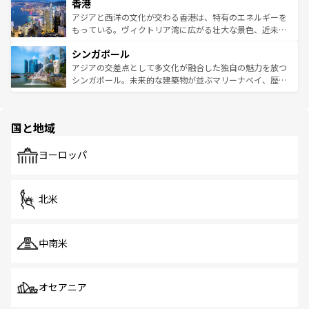
香港
とつ。フォーやバインミー、ベトナムコーヒーなどは、ぜ
の活気が交差している。北部ではチェンマイなどの山岳地
ひ現地で味わいたい。どの地域を訪れてもあたたかい人々
帯で自然と触れ合い、南部ではプーケットやクラビの美し
アジアと西洋の文化が交わる香港は、特有のエネルギーを
が旅行者を迎えてくれるので、きっと忘れられない旅にな
いビーチでリゾート気分を楽しむことができる。タイ料理
もっている。ヴィクトリア湾に広がる壮大な景色、近未来
るはずだ。 なお、新着のベトナム情報は
コンテンツ一覧
を
は世界的に有名で、屋台から高級レストランまで味覚を刺
的なアートスポット、そして歴史と現代が融合した町並
参照してほしい。
シンガポール
激する。気候は一年中温暖で、どの季節にも異なる楽しみ
み、どこを訪れても感動するはず。観光スポットが密集し
が待っている。親しみやすいタイの人々、仏教を中心とし
ており、効率よく見どころを回れるのも魅力。息をのむよ
アジアの交差点として多文化が融合した独自の魅力を放つ
た文化、そして多様な観光資源が、訪れる旅人を魅了し続
うな絶景から文化的な体験まで、香港を存分に楽しみ尽く
シンガポール。未来的な建築物が並ぶマリーナベイ、歴史
ける。 なお、新着のタイ情報は
コンテンツ一覧
を参照して
そう。 なお、新着の香港情報は
コンテンツ一覧
を参照して
と伝統を感じられるエスニックタウン、多数の緑豊かな公
ほしい。
ほしい。
園や自然保護区など、自然が調和した近代的な景観と文化
の多様性あふれるカラフルな町は、どこを歩いても新しい
国と地域
発見がある。さらに、治安のよさや充実した公共交通機関
も、旅行者にとっては魅力的なポイント。グルメも豊富
で、ホーカーズは地元の風情を楽しめる外せないスポット
ヨーロッパ
だ。訪れる人を飽きさせないシンガポールで、多様な魅力
を体感しよう。 なお、新着のシンガポール情報は
コンテン
ツ一覧
を参照してほしい。
北米
中南米
オセアニア