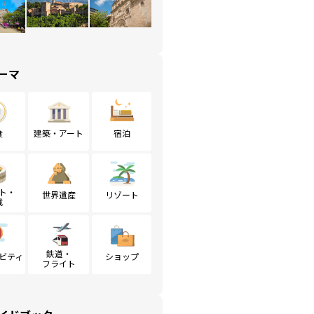
ーマ
食
建築・アート
宿泊
ト・
世界遺産
リゾート
戦
鉄道・
ビティ
ショップ
フライト