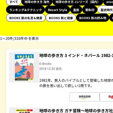
すべて
地球の歩き方 海外
地球の歩き方 Jシリーズ（国内）
aru
ランキング&テクニック
Resort Style
島旅
御朱印
歴史時代
BOOKS 旅の名言＆絶景
BOOKS 旅と健康
BOOKS 旅の読み物
1〜20件/316件中 を表示
地球の歩き方 3 インド・ネパール 1982
D-Books
2018.12.20 発売
1981年、旅人のバイブルとして登場した地
の旅を思い出して欲しい1冊です。
地球の歩き方 ガチ冒険～地球の歩き方