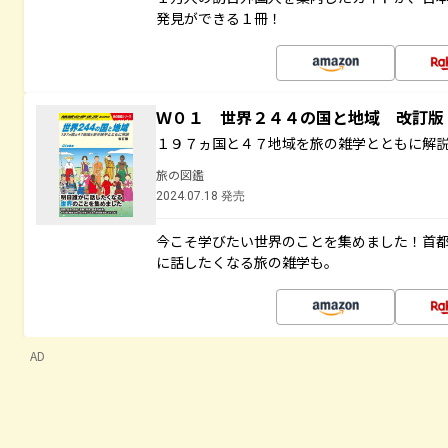
発見ができる１冊！
Ｗ０１ 世界２４４の国と地域 改訂版
１９７ヵ国と４７地域を旅の雑学とともに解
旅の図鑑
2024.07.18 発売
今こそ学びたい世界のことを集めました！首
に話したくなる旅の雑学も。
AD