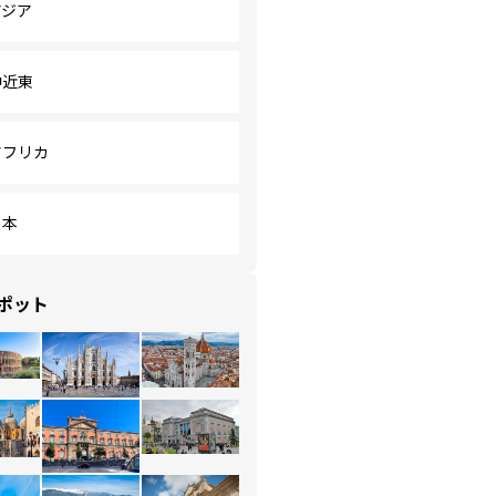
アジア
中近東
アフリカ
日本
ポット