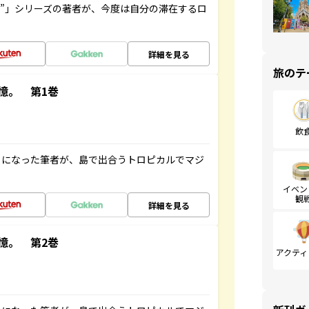
ト”」シリーズの著者が、今度は自分の滞在するロ
詳細を見る
旅のテ
憶。 第1巻
飲
とになった筆者が、島で出合うトロピカルでマジ
イベン
観
詳細を見る
憶。 第2巻
アクティ