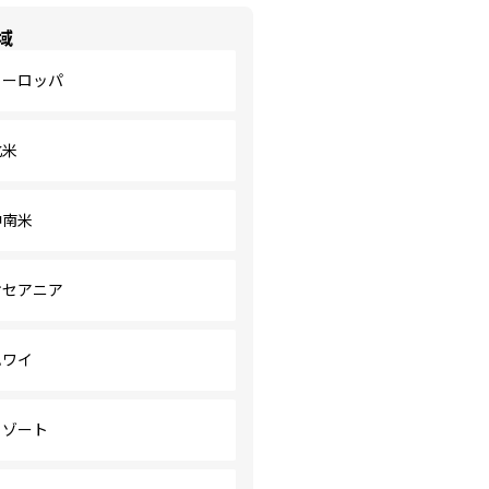
域
ヨーロッパ
北米
中南米
オセアニア
ハワイ
リゾート