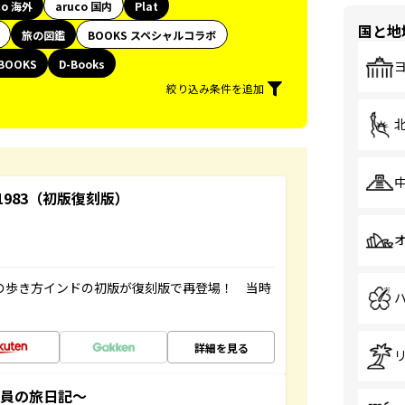
co 海外
aruco 国内
Plat
国と地
旅の図鑑
BOOKS スペシャルコラボ
BOOKS
D-Books
絞り込み条件を追加
-1983（初版復刻版）
球の歩き方インドの初版が復刻版で再登場！ 当時
詳細を見る
社員の旅日記～